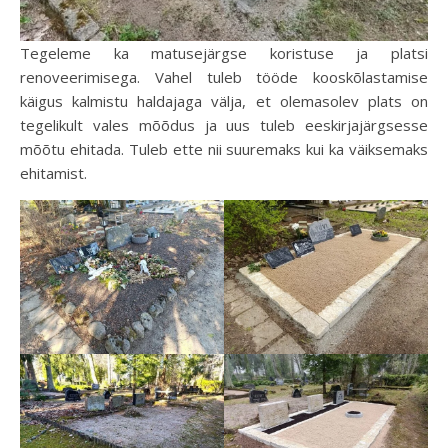
Tegeleme ka matusejärgse koristuse ja platsi
renoveerimisega. Vahel tuleb tööde kooskõlastamise
käigus kalmistu haldajaga välja, et olemasolev plats on
tegelikult vales mõõdus ja uus tuleb eeskirjajärgsesse
mõõtu ehitada. Tuleb ette nii suuremaks kui ka väiksemaks
ehitamist.