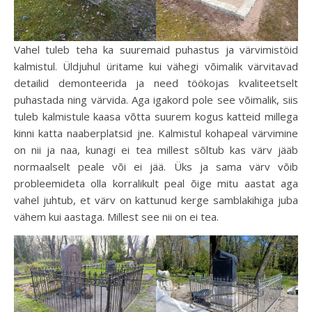
Vahel tuleb teha ka suuremaid puhastus ja värvimistöid
kalmistul. Üldjuhul üritame kui vähegi võimalik värvitavad
detailid demonteerida ja need töökojas kvaliteetselt
puhastada ning värvida. Aga igakord pole see võimalik, siis
tuleb kalmistule kaasa võtta suurem kogus katteid millega
kinni katta naaberplatsid jne. Kalmistul kohapeal värvimine
on nii ja naa, kunagi ei tea millest sõltub kas värv jääb
normaalselt peale või ei jää. Üks ja sama värv võib
probleemideta olla korralikult peal õige mitu aastat aga
vahel juhtub, et värv on kattunud kerge samblakihiga juba
vähem kui aastaga. Millest see nii on ei tea.