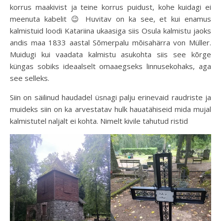
korrus maakivist ja teine korrus puidust, kohe kuidagi ei
meenuta kabelit 😉 Huvitav on ka see, et kui enamus
kalmistuid loodi Katariina ukaasiga siis Osula kalmistu jaoks
andis maa 1833 aastal Sõmerpalu mõisahärra von Müller.
Muidugi kui vaadata kalmistu asukohta siis see kõrge
küngas sobiks ideaalselt omaaegseks linnusekohaks, aga
see selleks.
Siin on säilinud haudadel üsnagi palju erinevaid raudriste ja
muideks siin on ka arvestatav hulk hauatähiseid mida mujal
kalmistutel naljalt ei kohta. Nimelt kivile tahutud ristid