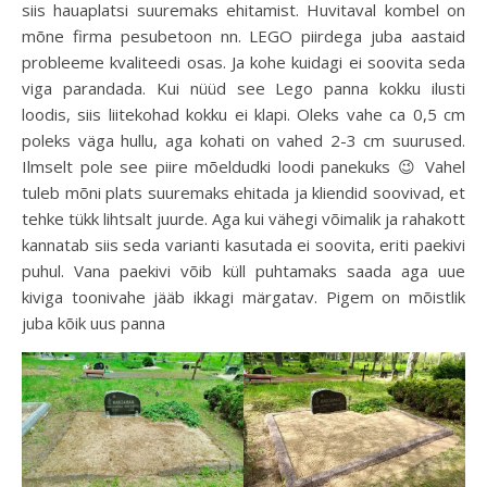
siis hauaplatsi suuremaks ehitamist. Huvitaval kombel on
mõne firma pesubetoon nn. LEGO piirdega juba aastaid
probleeme kvaliteedi osas. Ja kohe kuidagi ei soovita seda
viga parandada. Kui nüüd see Lego panna kokku ilusti
loodis, siis liitekohad kokku ei klapi. Oleks vahe ca 0,5 cm
poleks väga hullu, aga kohati on vahed 2-3 cm suurused.
Ilmselt pole see piire mõeldudki loodi panekuks 😉 Vahel
tuleb mõni plats suuremaks ehitada ja kliendid soovivad, et
tehke tükk lihtsalt juurde. Aga kui vähegi võimalik ja rahakott
kannatab siis seda varianti kasutada ei soovita, eriti paekivi
puhul. Vana paekivi võib küll puhtamaks saada aga uue
kiviga toonivahe jääb ikkagi märgatav. Pigem on mõistlik
juba kõik uus panna