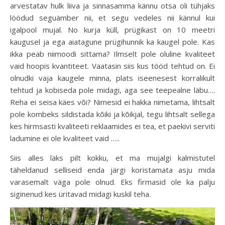
arvestatav hulk liiva ja sinnasamma kännu otsa oli tühjaks
löödud seguämber nii, et segu vedeles nii kännul kui
igalpool mujal. No kurja küll, prügikast on 10 meetri
kaugusel ja ega aiatagune prügihunnik ka kaugel pole. Kas
ikka peab niimoodi sittama? Ilmselt pole oluline kvaliteet
vaid hoopis kvantiteet. Vaatasin siis kus tööd tehtud on. Ei
olnudki vaja kaugele minna, plats iseenesest korralikult
tehtud ja kobiseda pole midagi, aga see teepealne läbu….
Reha ei seisa käes või? Nimesid ei hakka nimetama, lihtsalt
pole kombeks sildistada kõiki ja kõikjal, tegu lihtsalt sellega
kes hirmsasti kvaliteeti reklaamides ei tea, et paekivi serviti
ladumine ei ole kvaliteet vaid …..
Siis alles läks pilt kokku, et ma mujalgi kalmistutel
täheldanud selliseid enda järgi koristamata asju mida
varasemalt väga pole olnud. Eks firmasid ole ka palju
siginenud kes üritavad midagi kuskil teha.