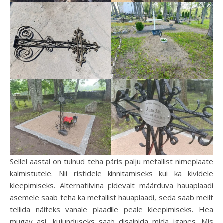
Sellel aastal on tulnud teha päris palju metallist nimeplaate
kalmistutele. Nii ristidele kinnitamiseks kui ka kividele
kleepimiseks. Alternatiivina pidevalt määrduva hauaplaadi
asemele saab teha ka metallist hauaplaadi, seda saab meilt
tellida näiteks vanale plaadile peale kleepimiseks. Hea
mugav asi, kujunduseks saab disainida mida iganes. Mis