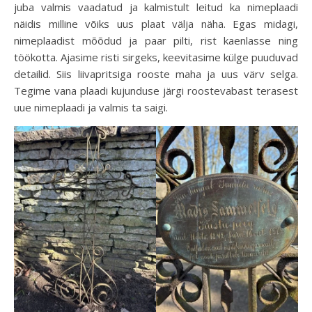
juba valmis vaadatud ja kalmistult leitud ka nimeplaadi
näidis milline võiks uus plaat välja näha. Egas midagi,
nimeplaadist mõõdud ja paar pilti, rist kaenlasse ning
töökotta. Ajasime risti sirgeks, keevitasime külge puuduvad
detailid. Siis liivapritsiga rooste maha ja uus värv selga.
Tegime vana plaadi kujunduse järgi roostevabast terasest
uue nimeplaadi ja valmis ta saigi.