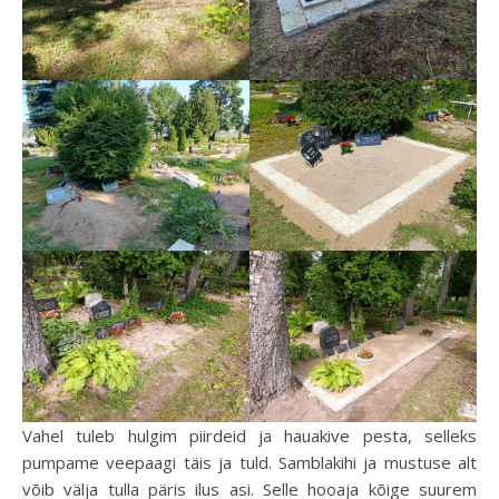
Vahel tuleb hulgim piirdeid ja hauakive pesta, selleks
pumpame veepaagi täis ja tuld. Samblakihi ja mustuse alt
võib välja tulla päris ilus asi. Selle hooaja kõige suurem