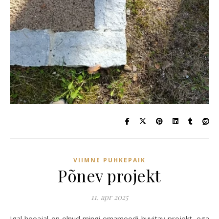
VIIMNE PUHKEPAIK
Põnev projekt
11. apr 2025
Igal hooajal on olnud mingi omamoodi huvitav projekt, ega