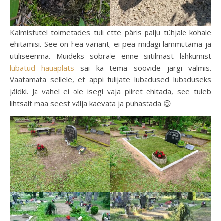
Kalmistutel toimetades tuli ette päris palju tühjale kohale
ehitamisi. See on hea variant, ei pea midagi lammutama ja
utiliseerima. Muideks sõbrale enne siitilmast lahkumist
lubatud hauaplats
sai ka tema soovide järgi valmis.
Vaatamata sellele, et appi tulijate lubadused lubaduseks
jäidki. Ja vahel ei ole isegi vaja piiret ehitada, see tuleb
lihtsalt maa seest välja kaevata ja puhastada 😉