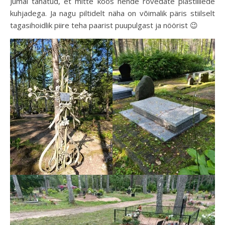
Jumal tänatud, et mitte koos nende rõvedate plastlillede
kuhjadega. Ja nagu piltidelt näha on võimalik päris stiilselt
tagasihoidlik piire teha paarist puupulgast ja nöörist 😉