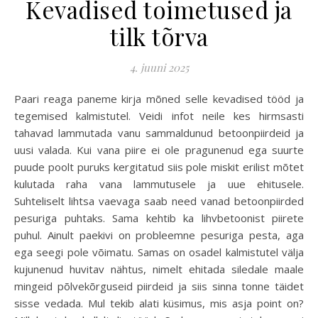
Kevadised toimetused ja
tilk tõrva
4. juuni 2025
Paari reaga paneme kirja mõned selle kevadised tööd ja
tegemised kalmistutel. Veidi infot neile kes hirmsasti
tahavad lammutada vanu sammaldunud betoonpiirdeid ja
uusi valada. Kui vana piire ei ole pragunenud ega suurte
puude poolt puruks kergitatud siis pole miskit erilist mõtet
kulutada raha vana lammutusele ja uue ehitusele.
Suhteliselt lihtsa vaevaga saab need vanad betoonpiirded
pesuriga puhtaks. Sama kehtib ka lihvbetoonist piirete
puhul. Ainult paekivi on probleemne pesuriga pesta, aga
ega seegi pole võimatu. Samas on osadel kalmistutel välja
kujunenud huvitav nähtus, nimelt ehitada siledale maale
mingeid põlvekõrguseid piirdeid ja siis sinna tonne täidet
sisse vedada. Mul tekib alati küsimus, mis asja point on?