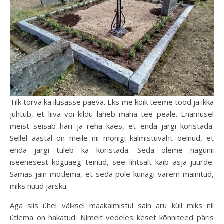
Tilk tõrva ka ilusasse päeva. Eks me kõik teeme tööd ja ikka
juhtub, et liiva või kildu läheb maha tee peale. Enamusel
meist seisab hari ja reha käes, et enda järgi koristada.
Sellel aastal on meile nii mõnigi kalmistuvaht öelnud, et
enda järgi tuleb ka koristada. Seda oleme nagunii
iseenesest koguaeg teinud, see lihtsalt käib asja juurde.
Samas jäin mõtlema, et seda pole kunagi varem mainitud,
miks nüüd järsku.
Aga siis ühel väiksel maakalmistul sain aru küll miks nii
ütlema on hakatud. Nimelt vedeles keset kõnniteed päris