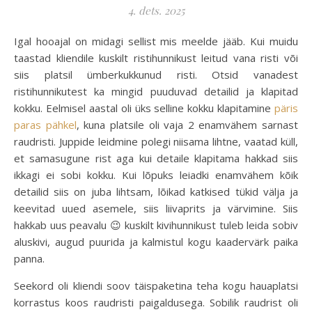
4. dets. 2025
Igal hooajal on midagi sellist mis meelde jääb. Kui muidu
taastad kliendile kuskilt ristihunnikust leitud vana risti või
siis platsil ümberkukkunud risti. Otsid vanadest
ristihunnikutest ka mingid puuduvad detailid ja klapitad
kokku. Eelmisel aastal oli üks selline kokku klapitamine
päris
paras pähkel
, kuna platsile oli vaja 2 enamvähem sarnast
raudristi. Juppide leidmine polegi niisama lihtne, vaatad küll,
et samasugune rist aga kui detaile klapitama hakkad siis
ikkagi ei sobi kokku. Kui lõpuks leiadki enamvähem kõik
detailid siis on juba lihtsam, lõikad katkised tükid välja ja
keevitad uued asemele, siis liivaprits ja värvimine. Siis
hakkab uus peavalu 😉 kuskilt kivihunnikust tuleb leida sobiv
aluskivi, augud puurida ja kalmistul kogu kaadervärk paika
panna.
Seekord oli kliendi soov täispaketina teha kogu hauaplatsi
korrastus koos raudristi paigaldusega. Sobilik raudrist oli