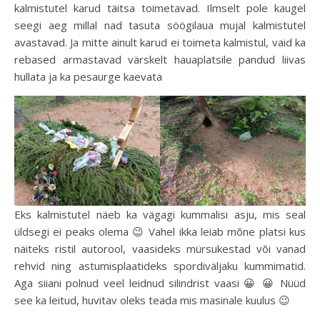
kalmistutel karud täitsa toimetavad. Ilmselt pole kaugel
seegi aeg millal nad tasuta söögilaua mujal kalmistutel
avastavad. Ja mitte ainult karud ei toimeta kalmistul, vaid ka
rebased armastavad värskelt hauaplatsile pandud liivas
hullata ja ka pesaurge kaevata
Eks kalmistutel näeb ka vägagi kummalisi asju, mis seal
üldsegi ei peaks olema 😉 Vahel ikka leiab mõne platsi kus
näiteks ristil autorool, vaasideks mürsukestad või vanad
rehvid ning astumisplaatideks spordiväljaku kummimatid.
Aga siiani polnud veel leidnud silindrist vaasi 😀 😀 Nüüd
see ka leitud, huvitav oleks teada mis masinale kuulus 😉