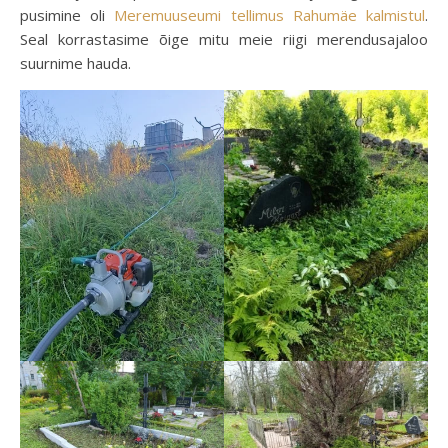
pusimine oli
Meremuuseumi tellimus Rahumäe kalmistul
.
Seal korrastasime õige mitu meie riigi merendusajaloo
suurnime hauda.