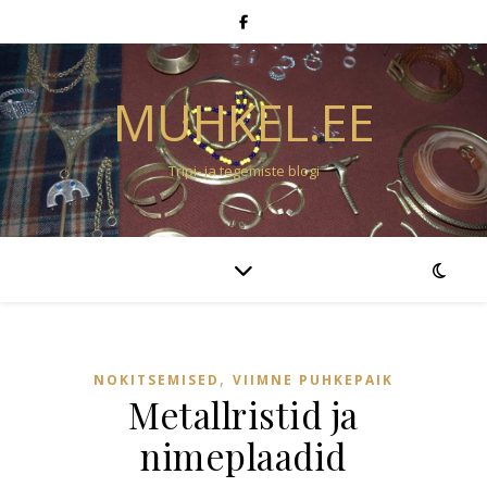
MUHKEL.EE
Tripi- ja tegemiste blogi
,
NOKITSEMISED
VIIMNE PUHKEPAIK
Metallristid ja
nimeplaadid