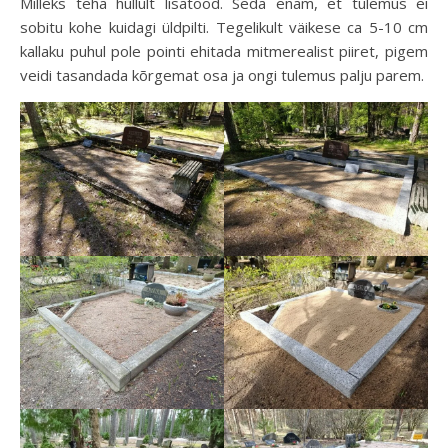
Milleks teha hullult lisatööd. Seda enam, et tulemus ei
sobitu kohe kuidagi üldpilti. Tegelikult väikese ca 5-10 cm
kallaku puhul pole pointi ehitada mitmerealist piiret, pigem
veidi tasandada kõrgemat osa ja ongi tulemus palju parem.