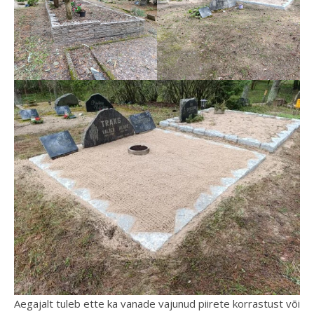
Aegajalt tuleb ette ka vanade vajunud piirete korrastust või