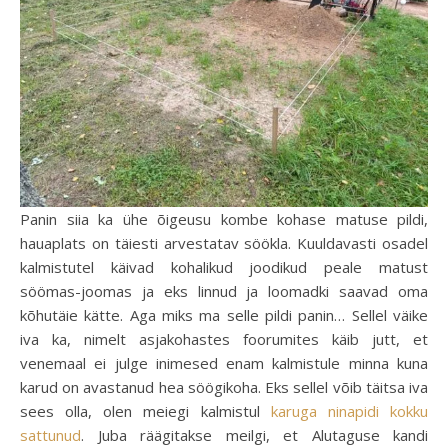
Panin siia ka ühe õigeusu kombe kohase matuse pildi,
hauaplats on täiesti arvestatav söökla. Kuuldavasti osadel
kalmistutel käivad kohalikud joodikud peale matust
söömas-joomas ja eks linnud ja loomadki saavad oma
kõhutäie kätte. Aga miks ma selle pildi panin… Sellel väike
iva ka, nimelt asjakohastes foorumites käib jutt, et
venemaal ei julge inimesed enam kalmistule minna kuna
karud on avastanud hea söögikoha. Eks sellel võib täitsa iva
sees olla, olen meiegi kalmistul
karuga ninapidi kokku
sattunud
. Juba räägitakse meilgi, et Alutaguse kandi