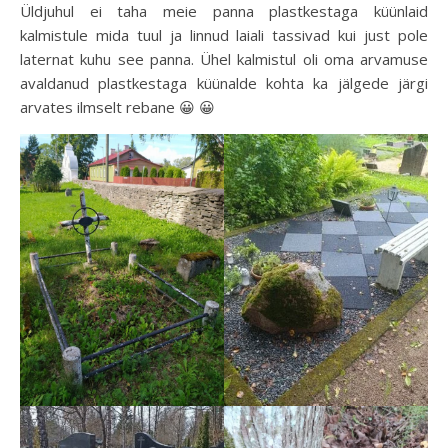
Üldjuhul ei taha meie panna plastkestaga küünlaid
kalmistule mida tuul ja linnud laiali tassivad kui just pole
laternat kuhu see panna. Ühel kalmistul oli oma arvamuse
avaldanud plastkestaga küünalde kohta ka jälgede järgi
arvates ilmselt rebane 😀 😀