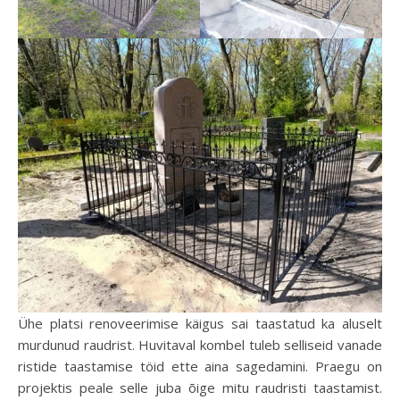
Ühe platsi renoveerimise käigus sai taastatud ka aluselt
murdunud raudrist. Huvitaval kombel tuleb selliseid vanade
ristide taastamise töid ette aina sagedamini. Praegu on
projektis peale selle juba õige mitu raudristi taastamist.