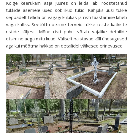
Kõige keerukam asja juures on leida läbi roostetanud
tükkide asemele uued sobilikud tükid. Kahjuks uusi tükke
seppadelt tellida on vägagi kulukas ja risti taastamine läheb
väga kalliks. Seetõttu otsime terveid tükke teiste katkiste
ristide küljest. Mõne risti puhul võtab vajalike detailide
otsimine aega mitu kuud. Väliselt paistavad küll ühesugused
aga kui mõõtma hakkad on detailidel väikesed erinevused