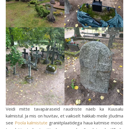
Veidi mitte tavapäraseid raudriste näeb ka Kuusalu
kalmistul. Ja mis on huvitav, et vaikselt hakkab meile jõudma
see
Poola kalmistute
graniitplaatidega haua katmise mood.