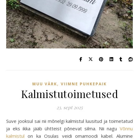
,
MUU VÄRK
VIIMNE PUHKEPAIK
Kalmistutoimetused
23. sept 2025
Suve jooksul sai nii mõnelgi kalmistul luusitud ja toimetatud
ja eks ikka jääb ühtteist põnevat silma. Nii nagu
Võnnu
kalmistul
on ka Osulas veidi omamoodi kabel. Alumine