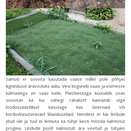
Samuti ei soovita kasutada vaase millel pole põhjas
liigniiskuse äravooluks auku. Vesi koguneb vaasi ja esimeste
külmadega on vaas katki. Plastkestaga küünalde osas
soovitan ka kui vähegi rahakott kannatab olge
loodussäästlikud kasutage kas laternaid või
korduvkasutatavaid klaasküünlaid. Nendest ei käi lindude
jõud üle ja tuul ei lennuta ka tühje kesti mööda kalmistut
prügina. Lindude poolt kalmistult ära veetud ja tühjaks