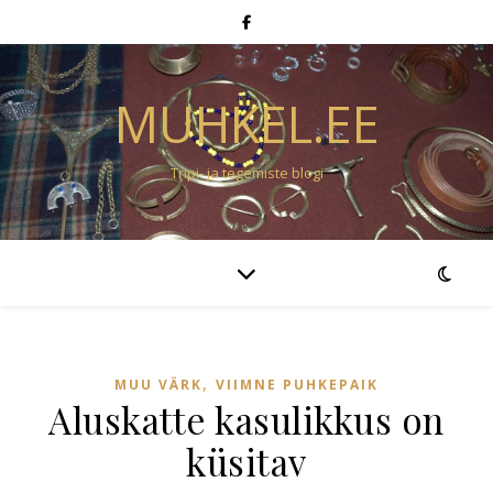
MUHKEL.EE
Tripi- ja tegemiste blogi
,
MUU VÄRK
VIIMNE PUHKEPAIK
Aluskatte kasulikkus on
küsitav