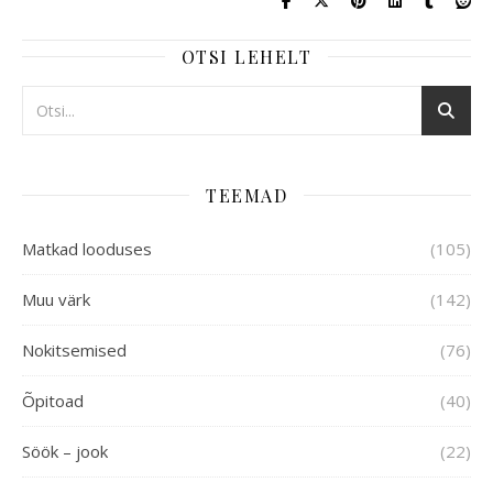
OTSI LEHELT
TEEMAD
Matkad looduses
(105)
Muu värk
(142)
Nokitsemised
(76)
Õpitoad
(40)
Söök – jook
(22)