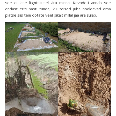
see ei lase liigniiskusel ära minna. Kevadeti annab see
endast eriti hästi tunda, kui teised juba hooldavad oma
platse siis teie ootate veel pikalt millal jää ära sulab.