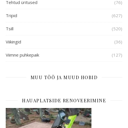
Tehtud üritused
(76)
Tripid
(627)
Tsill
(520)
Viikingid
(36)
Viimne puhkepaik
(127)
MUU TÖÖ JA MUUD HOBID
HAUAPLATSIDE RENOVEERIMINE