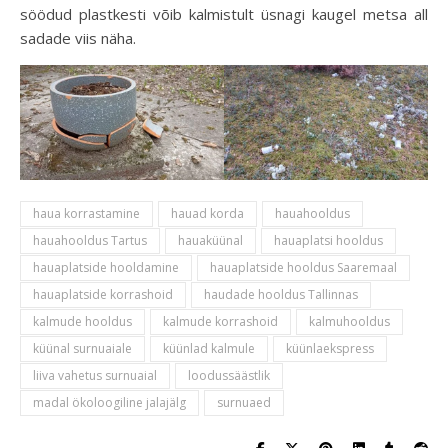
söödud plastkesti võib kalmistult üsnagi kaugel metsa all
sadade viis näha.
haua korrastamine
hauad korda
hauahooldus
hauahooldus Tartus
hauaküünal
hauaplatsi hooldus
hauaplatside hooldamine
hauaplatside hooldus Saaremaal
hauaplatside korrashoid
haudade hooldus Tallinnas
kalmude hooldus
kalmude korrashoid
kalmuhooldus
küünal surnuaiale
küünlad kalmule
küünlaekspress
liiva vahetus surnuaial
loodussäästlik
madal ökoloogiline jalajälg
surnuaed