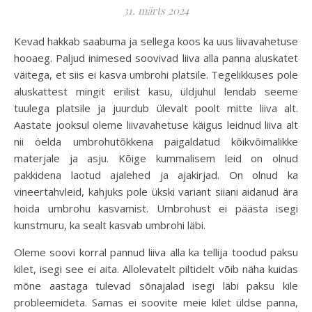
31. märts 2024
Kevad hakkab saabuma ja sellega koos ka uus liivavahetuse
hooaeg. Paljud inimesed soovivad liiva alla panna aluskatet
väitega, et siis ei kasva umbrohi platsile. Tegelikkuses pole
aluskattest mingit erilist kasu, üldjuhul lendab seeme
tuulega platsile ja juurdub ülevalt poolt mitte liiva alt.
Aastate jooksul oleme liivavahetuse käigus leidnud liiva alt
nii öelda umbrohutõkkena paigaldatud kõikvõimalikke
materjale ja asju. Kõige kummalisem leid on olnud
pakkidena laotud ajalehed ja ajakirjad. On olnud ka
vineertahvleid, kahjuks pole ükski variant siiani aidanud ära
hoida umbrohu kasvamist. Umbrohust ei päästa isegi
kunstmuru, ka sealt kasvab umbrohi läbi.
Oleme soovi korral pannud liiva alla ka tellija toodud paksu
kilet, isegi see ei aita. Allolevatelt piltidelt võib näha kuidas
mõne aastaga tulevad sõnajalad isegi läbi paksu kile
probleemideta. Samas ei soovite meie kilet üldse panna,