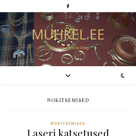
MUHKEL.EE
Tripi- ja tegemiste blogi
NOKITSEMISED
NOKITSEMISED
Laseri katsetused