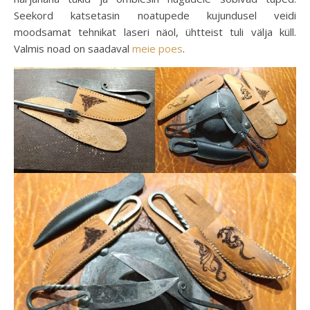
Seekord katsetasin noatupede kujundusel veidi
moodsamat tehnikat laseri näol, ühtteist tuli välja küll.
Valmis noad on saadaval
meie poes
.