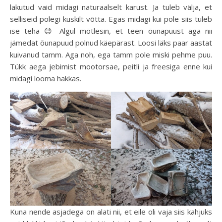
lakutud vaid midagi naturaalselt karust. Ja tuleb välja, et
selliseid polegi kuskilt võtta. Egas midagi kui pole siis tuleb
ise teha 😉 Algul mõtlesin, et teen õunapuust aga nii
jämedat õunapuud polnud käepärast. Loosi läks paar aastat
kuivanud tamm. Aga noh, ega tamm pole miski pehme puu.
Tükk aega jebimist mootorsae, peitli ja freesiga enne kui
midagi looma hakkas.
Kuna nende asjadega on alati nii, et eile oli vaja siis kahjuks