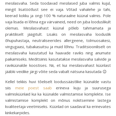
mesilasvaha. Seda toodavad mesilased juba valmis kujul,
mingit lisatöötlust see ei vaja. Võtad vahalehe ja tahi,
keerad kokku ja ongi 100 % naturaalne küünal valmis. Pole
vaja lisada ei lõhna ega värvaineid, need on juba looduslikult
olemas. Mesilasvahast küünal põleb tahmamata ja
praktiliselt jäägitult. Lisaks on mesilasvaha looduslik
õhupuhastaja, neutraliseerides allergeene, tolmuosakesi,
vingugaasi, tubakasuitsu ja muid lõhnu. Traditsiooniliselt on
mesilasvaha kasutatud ka haavade raviks ning anumate
paikamiseks. Meditsiinis kasutatakse mesilasvaha salvide ja
raviküünalde koostises. Nii, et kui mesilasvahast küünlast
jääbki veidike järgi võite seda vabalt nätsuna kasutada 😉
Kellel tekkis huvi tõeliselt loodussäästlike küünalde vastu
siis
meie poest saab
erineva kuju ja suurusega
valmisküünlaid kui ka küünalde valmistamise komplekte. Ise
valmistamise komplekt on mõnus nokitsemine lastega
kvaliteetaja veetmiseks. Küünlad on saadaval ka erinevates
kinkekarpides.