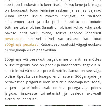
see teeb linnukeste elu keeruliseks. Paksu lume ja külmaga
on loodusest toidu leidmine raskem ja samas vajavad
külma ilmaga linnud rohkem energiat, et säilitada
kehatemperatuuri ja ellu jääda. Seetõttu on lindude
toitmine talvel oluline. Samuti on olulised kohad kuhu saab
pakase eest varju minna, selleks sobivad ideaalselt
pesakastid
. Eelmisel talvel sai usinasti katsetatud
söögimaja-pesakasti
. Katsetused osutusid vägagi edukaks
nii söögimaja kui ka pesakastina.
Söögimaja või pesakasti paigaldamine on mitmes mõttes
oluline tegevus. See on põnev ja kaasahaarav tegevus nii
suurtele kui väikestele pereliikmetele. Samuti on see väga
olulise õpetliku väärtusega, eriti lastele. Söögimajade ja
pesakastide paigaldus loob lindudele hädavajalikke söögi,
varjumise ja elukohti. Lisaks on kogu perega väga põnev
jälgidas linnukeste toimetamist ja osaleda aktiivselt
aialindude loendusel.