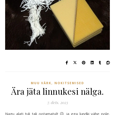
,
MUU VÄRK
NOKITSEMISED
Ära jäta linnukesi nälga.
7. dets. 2023
Nagu alati tuli tali ootamatult 😉 ja ega lundki vähe pole,