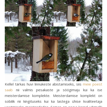
Kellel tärkas huvi linnukeste abistamiseks, siis
meie poest
saab
nii valmis pesakaste ja söögimaju kui ka ise
meisterdamise komplekte. Meisterdamise komplekt on
sobilik nii kingituseks kui ka lastega ühise kvaliteetaja