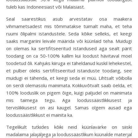
tuleb kas Indoneesiast või Malaisiast.
Seal saarestikus asub arvestatav osa maakera
vihmametsadest mis tõmmatakse tuimalt maha, et teha
ruumi õlipalmi istandustele. Seda kõike selleks, et keegi
saaks margariini leivale määrida või küünlaid teha. Muidugi
on olemas ka sertifitseeritud istandused aga sealt pärit
toodang on ca 50-100% kallim kui loodust hävitaval moel
toodetud õli. Kahjuks kiiruga ei täheldanud kuskil lehekestel,
et pulber oleks sertifitseeritud istanduste toodang, see
muidugi ei tähenda, et keegi seda ei müü. Lihtsalt võibolla
on serdi olemasolu mainimata. Kokkuvõtvalt saab öelda, et
100% looduslik on pigem õige, kuigi paljudel on mainimata
mis taimega tegu. Aga loodussäästlikkusest ja
tervislikkusest on asi kaugel. Samas olgem ausad ega
loodussäästlikkust ei mainita ka.
Tegelikult tutkides kõiki neid küünlavärke on siiski
madalaima jalajäljega ja loodussäästlikum küünalde materjal