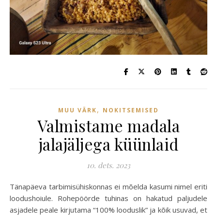
,
MUU VÄRK
NOKITSEMISED
Valmistame madala
jalajäljega küünlaid
10. dets. 2023
Tänapäeva tarbimisühiskonnas ei mõelda kasumi nimel eriti
loodushoiule. Rohepöörde tuhinas on hakatud paljudele
asjadele peale kirjutama “100% looduslik” ja kõik usuvad, et