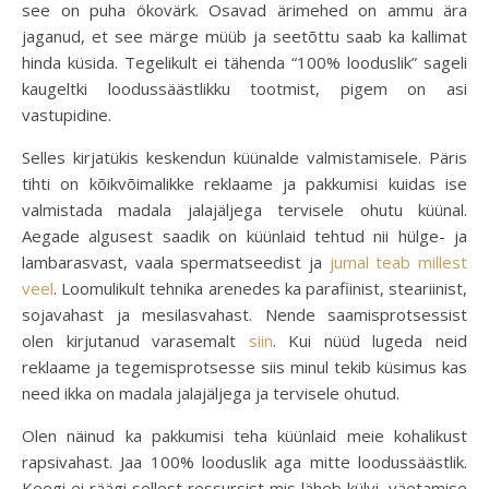
see on puha ökovärk. Osavad ärimehed on ammu ära
jaganud, et see märge müüb ja seetõttu saab ka kallimat
hinda küsida. Tegelikult ei tähenda “100% looduslik” sageli
kaugeltki loodussäästlikku tootmist, pigem on asi
vastupidine.
Selles kirjatükis keskendun küünalde valmistamisele. Päris
tihti on kõikvõimalikke reklaame ja pakkumisi kuidas ise
valmistada madala jalajäljega tervisele ohutu küünal.
Aegade algusest saadik on küünlaid tehtud nii hülge- ja
lambarasvast, vaala spermatseedist ja
jumal teab millest
veel
. Loomulikult tehnika arenedes ka parafiinist, steariinist,
sojavahast ja mesilasvahast. Nende saamisprotsessist
olen kirjutanud varasemalt
siin
. Kui nüüd lugeda neid
reklaame ja tegemisprotsesse siis minul tekib küsimus kas
need ikka on madala jalajäljega ja tervisele ohutud.
Olen näinud ka pakkumisi teha küünlaid meie kohalikust
rapsivahast. Jaa 100% looduslik aga mitte loodussäästlik.
Keegi ei räägi sellest ressursist mis läheb külvi, väetamise