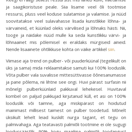
ja saagikoristuse peale. Siia lisame veel õli tootmise
ressursi, pluss veel koduse sulatamise ja valamise. Ja nüüd
soovitatakse veel sulavahasse lisada kunstlikke lõhna- ja
värvaineid, et küünlad oleks värvilised ja lõhnaks hästi. Nii,
tooge ja näidake nüüd mulle ka seda kunstlikku värvi- ja
lõhnaainet mis põlemisel ei eraldaks mürgiseid aineid.
Nende lisaainete ohtlikkuse kohta on väike artikkel
siin
.
Viimase aja trend on pulber- või puuderküünal (tegelikult on
üks ja sama) mida reklaamitakse samuti kui 100% looduslik.
Võta pulber vala suvalisse mittesüttivasse õõnesanumasse
ja pane põlema, nii lihtne see ongi. Huvi pärast surfasin nii
mõnelgi pulberküünlaid pakkuval lehekesel. Huvitaval
kombel on paljud pakkujad kirjutanud küll, et asi on 100%
looduslik või taimne, aga miskipärast on hoidutud
mainimast millisest taimest on pulber toodetud. Mõnelt
üksikult lehelt leiad kuskilt nurga tagant, et tegu on
palmivahaga. Aga teatavasti palmiõli tootmine ei ole sugugi
loodussäästlik. 90% kogu maailma palmiõli toodangust