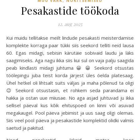
MUU VÄRK
NOKITSEMISED
Pesakastide töökoda
12. aug 2025
Kui muidu tellitakse meilt lindude pesakasti meisterdamise
komplekte korraga paar tükki siis seekord telliti neid lausa
60. Egas midagi, sebisin kärutäie sobivaid laudu ja läks
saagimiseks. Aga nagu ikka siis kui sul on vaja palju saagida
peab kindlasti midagi juhtuma 😀 😀 Seekord otsustas
töölepingu juba teist korda järjest üles öelda platesaag.
Ühel hetkel oli lihtsalt suits väljas ja maha põlenud ta oligi
😉 Seekord otsustasin, et rohkem seda parandama ei
hakka ja ostan uue miiusae. No aga asjad juhtuvad ju ikka
sellisel päeval kus kõik ehituspoed on kinni või asuvad
megakaugel. Pool päeva jebimist ja uus saag oligi olemas.
Siis veel pool päeva ja pesakastide komplektid olidki valmis
saetud ja pakitud.
Need pesakastid läksid metsa koos