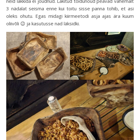
neid lakkida ei jõudnud. Lakitud toidunõud peavad vähemalt
3 nädalat seisma enne kui toitu sisse panna tohib, et asi
oleks ohutu. Egas midagi kiirmeetodi asja ajas ära kuum
oliivõli 😉 ja kasutusse nad läksidki.