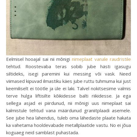
Eelmisel hooajal sai nii mõnigi
nimeplaat vanale raudristile
tehtud. Roostevaba teras sobib jube hästi igasugu
siltideks, isegi paremini kui messing või vask. Need
viimased kipuvad ilmastiku käes jube ruttu tuhmuma kui just
keemiliselt ei töötle ja üle ei laki. Talvel nokitsesime valmis
terve hulga liftisilte kõikidesse balti riikidesse. Ja ega
sellega asjad ei piirdunud, nii mõnigi uus nimeplaat sai
kalmistule tehtud vana määrdunud graniitplaadi asemele.
See jube hea lahendus, tuleb oma lähedaste plaate hakata
ka vahetama hooldevabade metallplaatide vastu. No ei jõua
koguaeg neid samblast puhastada.