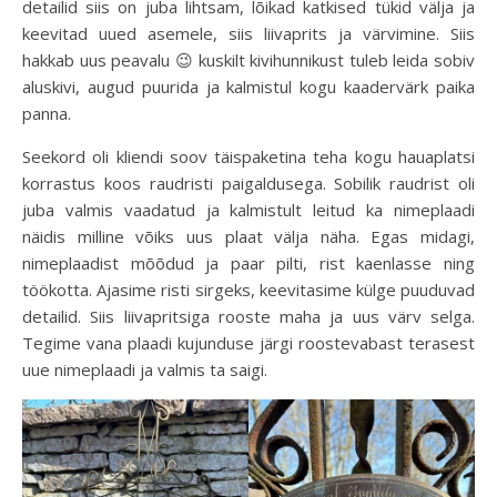
detailid siis on juba lihtsam, lõikad katkised tükid välja ja
keevitad uued asemele, siis liivaprits ja värvimine. Siis
hakkab uus peavalu 😉 kuskilt kivihunnikust tuleb leida sobiv
aluskivi, augud puurida ja kalmistul kogu kaadervärk paika
panna.
Seekord oli kliendi soov täispaketina teha kogu hauaplatsi
korrastus koos raudristi paigaldusega. Sobilik raudrist oli
juba valmis vaadatud ja kalmistult leitud ka nimeplaadi
näidis milline võiks uus plaat välja näha. Egas midagi,
nimeplaadist mõõdud ja paar pilti, rist kaenlasse ning
töökotta. Ajasime risti sirgeks, keevitasime külge puuduvad
detailid. Siis liivapritsiga rooste maha ja uus värv selga.
Tegime vana plaadi kujunduse järgi roostevabast terasest
uue nimeplaadi ja valmis ta saigi.