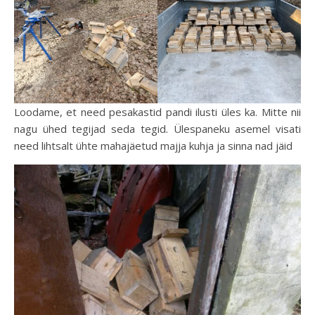
Loodame, et need pesakastid pandi ilusti üles ka. Mitte nii
nagu ühed tegijad seda tegid. Ülespaneku asemel visati
need lihtsalt ühte mahajäetud majja kuhja ja sinna nad jäid