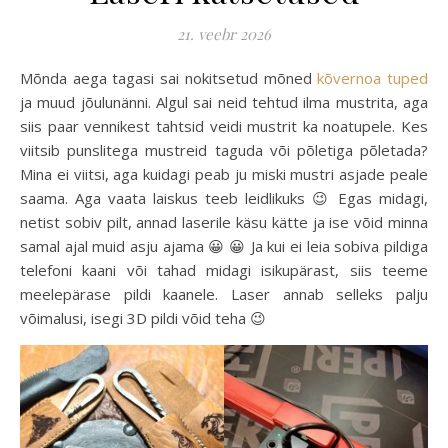
21. veebr 2026
Mõnda aega tagasi sai nokitsetud mõned
kõvernoa tuped
ja muud jõulunänni. Algul sai neid tehtud ilma mustrita, aga
siis paar vennikest tahtsid veidi mustrit ka noatupele. Kes
viitsib punslitega mustreid taguda või põletiga põletada?
Mina ei viitsi, aga kuidagi peab ju miski mustri asjade peale
saama. Aga vaata laiskus teeb leidlikuks 😉 Egas midagi,
netist sobiv pilt, annad laserile käsu kätte ja ise võid minna
samal ajal muid asju ajama 😀 😀 Ja kui ei leia sobiva pildiga
telefoni kaani või tahad midagi isikupärast, siis teeme
meelepärase pildi kaanele. Laser annab selleks palju
võimalusi, isegi 3D pildi võid teha 😉