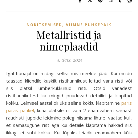
,
NOKITSEMISED
VIIMNE PUHKEPAIK
Metallristid ja
nimeplaadid
4. dets. 2025
Igal hooajal on midagi sellist mis meelde jääb. Kui muidu
taastad kliendile kuskilt ristihunnikust leitud vana risti või
siis platsil ümberkukkunud risti. Otsid vanadest
ristihunnikutest ka mingid puuduvad detailid ja klapitad
kokku. Eelmisel aastal oli üks selline kokku klapitamine
päris
paras pähkel
, kuna platsile oli vaja 2 enamvähem sarnast
raudristi. Juppide leidmine polegi niisama lihtne, vaatad küll,
et samasugune rist aga kui detaile klapitama hakkad siis
ikkagi ei sobi kokku. Kui lõpuks leiadki enamvähem kõik