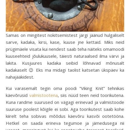
Samas on mingitest nokitsemistest järgi jäänud hulgaliselt
sarve, kadaka, kirsi, kase, kuuse jne kettaid. Miks neid
prügimäele visata kui nendest saab teha näiteks omamoodi
kuuseehteid jõulukuusele, täiesti naturaalsed ilma värvi ja
lakita. Kusjuures kadaka seibid lõhnavad mõnusalt
kadakaselt 😉 Eks ma midagi taolist katsetan ükspäev ka
nahajääkidest.
Kui varasemalt tegin oma poodi “Viking Knit” tehnikas
käevõrusid
valmistootena
, siis nüüd teen neid toorikutena.
Kuna randme suurused on vägagi erinevad ja valmistoode
suuruse poolest kõigile ei sobi. Aga toorikutest saab kohe
kiirelt teha sobivas mõõdus käevõru kasvõi ootetööna.
Hetkel on saada erineva tegumoe ja jämedusega nii