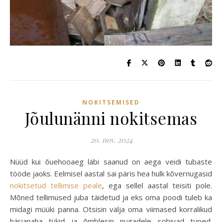
NOKITSEMISED
Jõulunänni nokitsemas
20. nov. 2024
Nüüd kui õuehooaeg läbi saanud on aega veidi tubaste
tööde jaoks. Eelmisel aastal sai päris hea hulk kõvernugasid
nokitsetud tellimise peale
, ega sellel aastal teisiti pole.
Mõned tellimused juba täidetud ja eks oma poodi tuleb ka
midagi müüki panna. Otsisin välja oma viimased korralikud
härjanaha tükid ja õmblesin nugadele sobivad tuped.