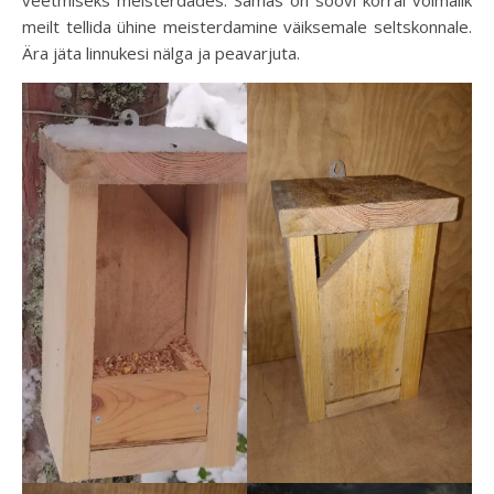
veetmiseks meisterdades. Samas on soovi korral võimalik
meilt tellida ühine meisterdamine väiksemale seltskonnale.
Ära jäta linnukesi nälga ja peavarjuta.