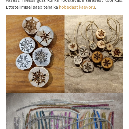
vasest, messingust kui ka roostevaba terasest toorikuid.
Ettetellimisel saab teha ka
hõbedast käevõru
.