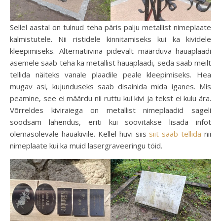
Sellel aastal on tulnud teha päris palju metallist nimeplaate
kalmistutele. Nii ristidele kinnitamiseks kui ka kividele
kleepimiseks. Alternatiivina pidevalt määrduva hauaplaadi
asemele saab teha ka metallist hauaplaadi, seda saab meilt
tellida näiteks vanale plaadile peale kleepimiseks. Hea
mugav asi, kujunduseks saab disainida mida iganes. Mis
peamine, see ei määrdu nii ruttu kui kivi ja tekst ei kulu ära.
Võrreldes kiviraiega on metallist nimeplaadid sageli
soodsam lahendus, eriti kui soovitakse lisada infot
olemasolevale hauakivile. Kellel huvi siis
siit saab tellida
nii
nimeplaate kui ka muid lasergraveeringu töid.