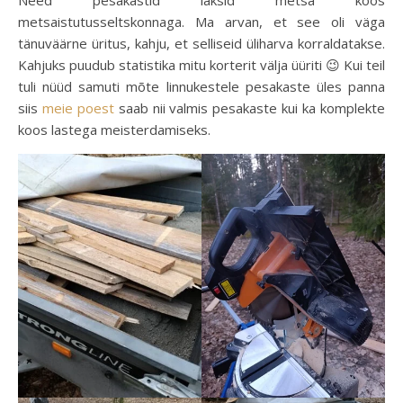
metsaistutusseltskonnaga. Ma arvan, et see oli väga
tänuväärne üritus, kahju, et selliseid üliharva korraldatakse.
Kahjuks puudub statistika mitu korterit välja üüriti 😉 Kui teil
tuli nüüd samuti mõte linnukestele pesakaste üles panna
siis
meie poest
saab nii valmis pesakaste kui ka komplekte
koos lastega meisterdamiseks.