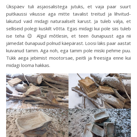
Ükspäev tuli asjaosalistega jutuks, et vaja paar suurt
puitkaussi vikusse aga mitte tavalist treitud ja lihvitud-
lakutud vaid midagi naturaalselt karust. Ja tuleb välja, et
selliseid polegi kuskilt võtta. Egas midagi kui pole siis tuleb
ise teha 😉 Algul mõtlesin, et teen õunapuust aga nii
jämedat õunapuud polnud käepärast. Loosi läks paar aastat
kuivanud tamm. Aga noh, ega tamm pole miski pehme puu.
Tükk aega jebimist mootorsae, peitli ja freesiga enne kui
midagi looma hakkas.