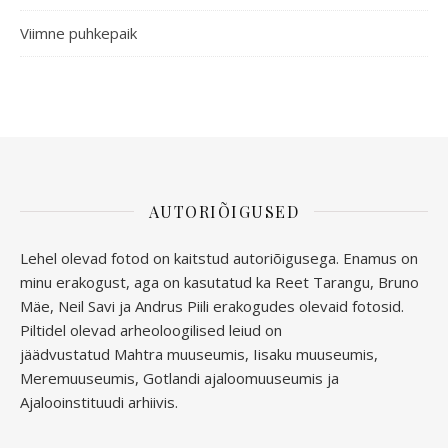
Viimne puhkepaik
AUTORIÕIGUSED
Lehel olevad fotod on kaitstud autoriõigusega. Enamus on
minu erakogust, aga
on kasutatud ka Reet Tarangu, Bruno
Mäe, Neil Savi ja Andrus Piili erakogudes olevaid fotosid.
Piltidel olevad arheoloogilised leiud on
jäädvustatud
Mahtra muuseumis, Iisaku muuseumis,
Meremuuseumis, Gotlandi ajaloomuuseumis ja
Ajalooinstituudi arhiivis.