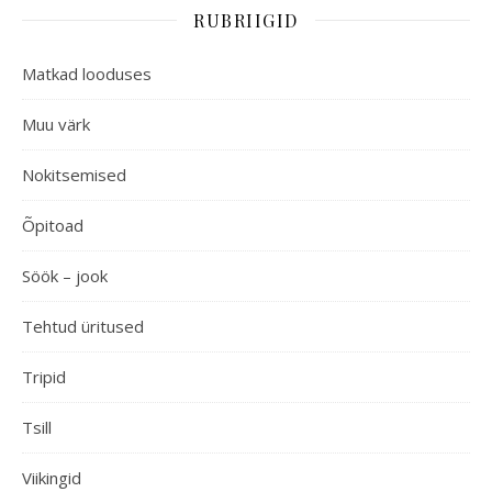
RUBRIIGID
Matkad looduses
Muu värk
Nokitsemised
Õpitoad
Söök – jook
Tehtud üritused
Tripid
Tsill
Viikingid