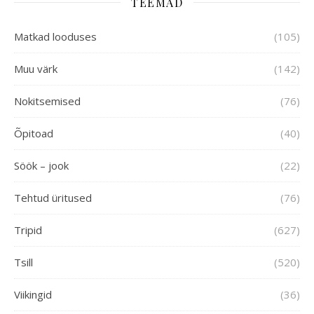
TEEMAD
Matkad looduses
(105)
Muu värk
(142)
Nokitsemised
(76)
Õpitoad
(40)
Söök – jook
(22)
Tehtud üritused
(76)
Tripid
(627)
Tsill
(520)
Viikingid
(36)