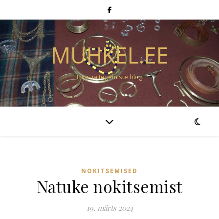
MUHKEL.EE
Tripi- ja tegemiste blogi
NOKITSEMISED
Natuke nokitsemist
19. märts 2024