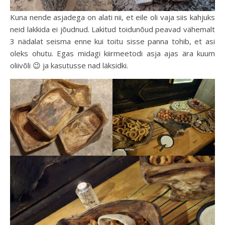
Kuna nende asjadega on alati nii, et eile oli vaja siis kahjuks
neid lakkida ei jõudnud. Lakitud toidunõud peavad vähemalt
3 nädalat seisma enne kui toitu sisse panna tohib, et asi
oleks ohutu. Egas midagi kiirmeetodi asja ajas ära kuum
oliivõli 😉 ja kasutusse nad läksidki.