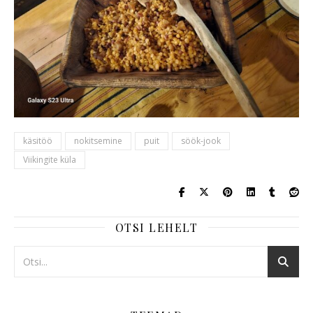
käsitöö
nokitsemine
puit
söök-jook
Viikingite küla
OTSI LEHELT