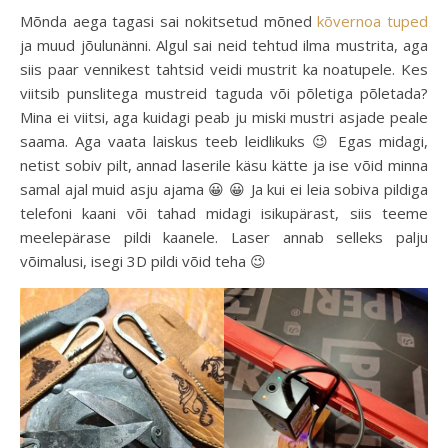
Mõnda aega tagasi sai nokitsetud mõned
kõvernoa tuped
ja muud jõulunänni. Algul sai neid tehtud ilma mustrita, aga
siis paar vennikest tahtsid veidi mustrit ka noatupele. Kes
viitsib punslitega mustreid taguda või põletiga põletada?
Mina ei viitsi, aga kuidagi peab ju miski mustri asjade peale
saama. Aga vaata laiskus teeb leidlikuks 😉 Egas midagi,
netist sobiv pilt, annad laserile käsu kätte ja ise võid minna
samal ajal muid asju ajama 😀 😀 Ja kui ei leia sobiva pildiga
telefoni kaani või tahad midagi isikupärast, siis teeme
meelepärase pildi kaanele. Laser annab selleks palju
võimalusi, isegi 3D pildi võid teha 😉