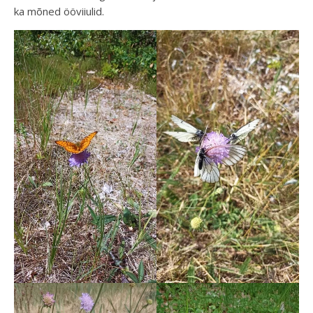
ka mõned ööviiulid.