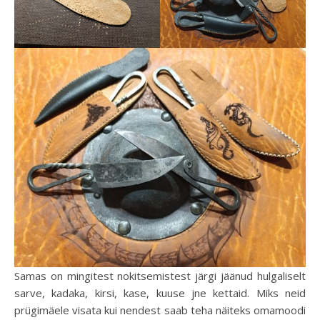
Samas on mingitest nokitsemistest järgi jäänud hulgaliselt
sarve, kadaka, kirsi, kase, kuuse jne kettaid. Miks neid
prügimäele visata kui nendest saab teha näiteks omamoodi