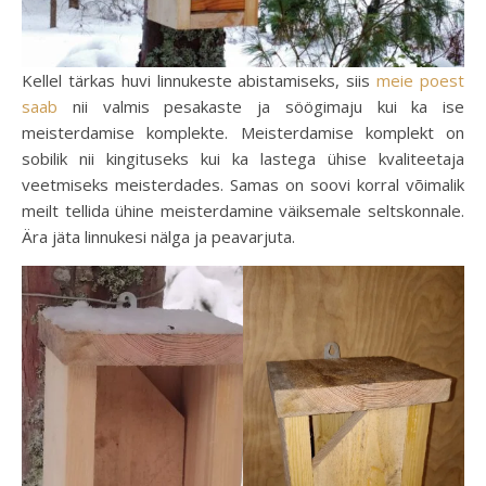
Kellel tärkas huvi linnukeste abistamiseks, siis
meie poest
saab
nii valmis pesakaste ja söögimaju kui ka ise
meisterdamise komplekte. Meisterdamise komplekt on
sobilik nii kingituseks kui ka lastega ühise kvaliteetaja
veetmiseks meisterdades. Samas on soovi korral võimalik
meilt tellida ühine meisterdamine väiksemale seltskonnale.
Ära jäta linnukesi nälga ja peavarjuta.