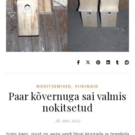
,
NOKITSEMISED
VIIKINGID
Paar kõvernuga sai valmis
nokitsetud
28. nov. 2023
Sügis käes, nüüd on aega veidi blogi kirjutada ja tegeleda