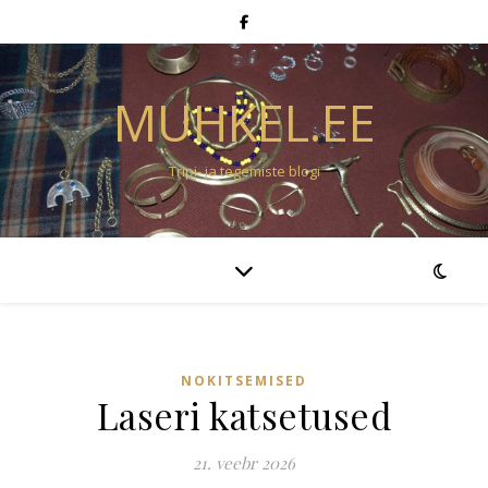
MUHKEL.EE
Tripi- ja tegemiste blogi
NOKITSEMISED
Laseri katsetused
21. veebr 2026