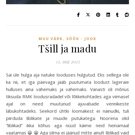
,
MUU VÄRK
SÖÖK - JOOK
Tšill ja madu
13. aug 2023
Sai üle hulga aja natuke looduses hulgutud. Eks sellega ole
ka nii, et iga päevaga jääb puutumata loodust lageraie
hulluses aina vähemaks ja vähemaks. Vanasti oli mõnus
tiksuda RMK loodusradadel või lõkkekohtades aga viimasel
ajal on need muutunud ajuvabade vennikeste
läbukohtadeks. Seekord ühtki loomakest ei näinudki, tuli
piirduda liblikate ja muude putukatega. Noorena olid
“liblikad” ikka kõhus aga nüüd käime neid heinamaal
vaatamas 😀 😀 Aga silma ei jäänud mitte ainult liblikad vaid