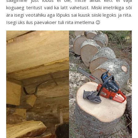
koguaeg teritust vaid ka latt vahetust. Miski imetrikiga sõi
ära isegi veotähiku aga lõpuks sai kuusk siiski legoks ja riita.
Isegi üks ilus päevakoer tuli riita imetlema 😉