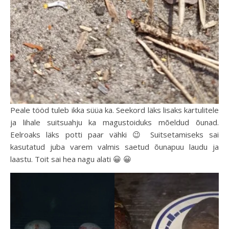
Peale tööd tuleb ikka süüa ka. Seekord läks lisaks kartulitele
ja lihale suitsuahju ka magustoiduks mõeldud õunad.
Eelroaks läks potti paar vähki 😉 Suitsetamiseks sai
kasutatud juba varem valmis saetud õunapuu laudu ja
laastu. Toit sai hea nagu alati 😀 😀