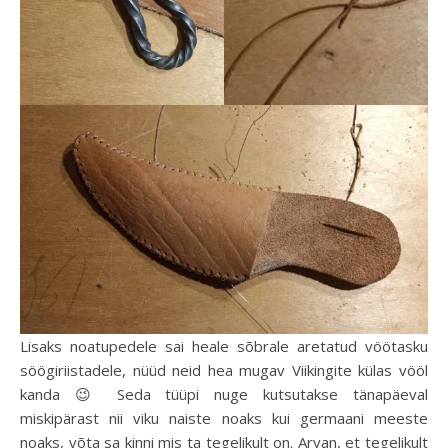
Lisaks noatupedele sai heale sõbrale aretatud vöötasku
söögiriistadele, nüüd neid hea mugav Viikingite külas vööl
kanda 😉 Seda tüüpi nuge kutsutakse tänapäeval
miskipärast nii viku naiste noaks kui germaani meeste
noaks, võta sa kinni mis ta tegelikult on. Arvan, et tegelikult