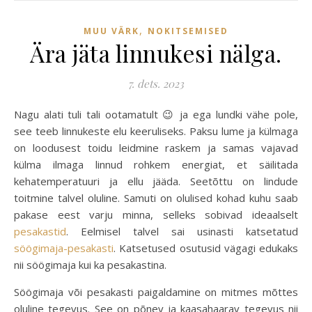
,
MUU VÄRK
NOKITSEMISED
Ära jäta linnukesi nälga.
7. dets. 2023
Nagu alati tuli tali ootamatult 😉 ja ega lundki vähe pole,
see teeb linnukeste elu keeruliseks. Paksu lume ja külmaga
on loodusest toidu leidmine raskem ja samas vajavad
külma ilmaga linnud rohkem energiat, et säilitada
kehatemperatuuri ja ellu jääda. Seetõttu on lindude
toitmine talvel oluline. Samuti on olulised kohad kuhu saab
pakase eest varju minna, selleks sobivad ideaalselt
pesakastid
. Eelmisel talvel sai usinasti katsetatud
söögimaja-pesakasti
. Katsetused osutusid vägagi edukaks
nii söögimaja kui ka pesakastina.
Söögimaja või pesakasti paigaldamine on mitmes mõttes
oluline tegevus. See on põnev ja kaasahaarav tegevus nii