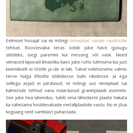
Eelmisel hooajal sai nii mõnigi
nimeplaat vanale raudristile
tehtud. Roostevaba teras sobib jube hästi igasugu
siltideks, isegi paremini kui messing või vask. Need
viimased kipuvad ilmastiku käes jube ruttu tuhmuma kui just
keemiliselt ei töötle ja üle ei laki. Talvel nokitsesime valmis
terve hulga liftisilte kõikidesse balti riikidesse. Ja ega
sellega asjad ei piirdunud, nii mõnigi uus nimeplaat sai
kalmistule tehtud vana määrdunud graniitplaadi asemele.
See jube hea lahendus, tuleb oma lähedaste plaate hakata
ka vahetama hooldevabade metallplaatide vastu. No ei jõua
koguaeg neid samblast puhastada.