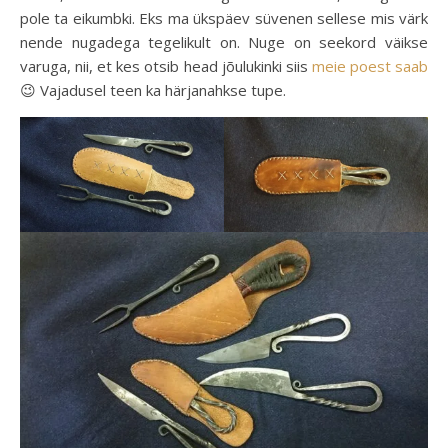
pole ta eikumbki. Eks ma ükspäev süvenen sellese mis värk
nende nugadega tegelikult on. Nuge on seekord väikse
varuga, nii, et kes otsib head jõulukinki siis
meie poest saab
😉 Vajadusel teen ka härjanahkse tupe.