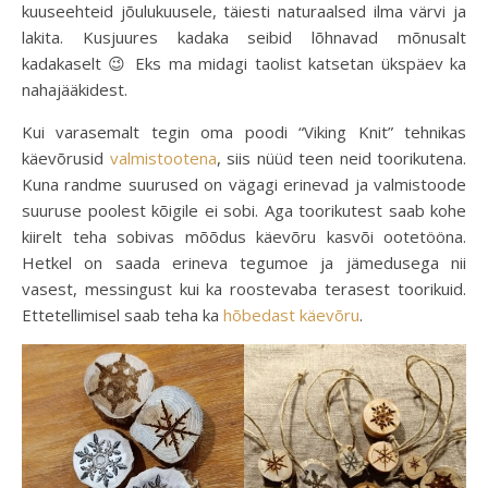
kuuseehteid jõulukuusele, täiesti naturaalsed ilma värvi ja
lakita. Kusjuures kadaka seibid lõhnavad mõnusalt
kadakaselt 😉 Eks ma midagi taolist katsetan ükspäev ka
nahajääkidest.
Kui varasemalt tegin oma poodi “Viking Knit” tehnikas
käevõrusid
valmistootena
, siis nüüd teen neid toorikutena.
Kuna randme suurused on vägagi erinevad ja valmistoode
suuruse poolest kõigile ei sobi. Aga toorikutest saab kohe
kiirelt teha sobivas mõõdus käevõru kasvõi ootetööna.
Hetkel on saada erineva tegumoe ja jämedusega nii
vasest, messingust kui ka roostevaba terasest toorikuid.
Ettetellimisel saab teha ka
hõbedast käevõru
.