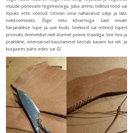
muude põnevate tegemistega. Juba ammu tellitud tööd sai
lõpuks ette võetud. Otsisin oma nahavarud välja ja läks
nokitsemiseks. Õige mitu kõvernuga said omale
härjanahkse tupe ja uue kodu. Seekord sai mõned tuped
prooviks õmmeldud niidi asemel peene traadiga. See hea ja
praktiline, intensiivsel kasutamisel kestab kauem kui niit. Ja
kusjuures päris edev sai 😉