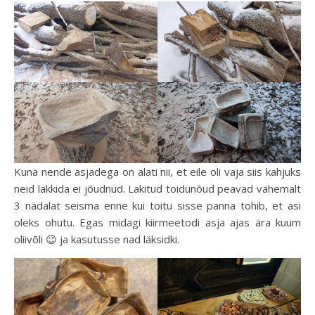
Kuna nende asjadega on alati nii, et eile oli vaja siis kahjuks
neid lakkida ei jõudnud. Lakitud toidunõud peavad vähemalt
3 nädalat seisma enne kui toitu sisse panna tohib, et asi
oleks ohutu. Egas midagi kiirmeetodi asja ajas ära kuum
oliivõli 😉 ja kasutusse nad läksidki.