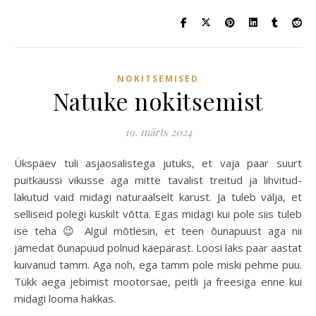
NOKITSEMISED
Natuke nokitsemist
19. märts 2024
Ükspäev tuli asjaosalistega jutuks, et vaja paar suurt
puitkaussi vikusse aga mitte tavalist treitud ja lihvitud-
lakutud vaid midagi naturaalselt karust. Ja tuleb välja, et
selliseid polegi kuskilt võtta. Egas midagi kui pole siis tuleb
ise teha 😉 Algul mõtlesin, et teen õunapuust aga nii
jämedat õunapuud polnud käepärast. Loosi läks paar aastat
kuivanud tamm. Aga noh, ega tamm pole miski pehme puu.
Tükk aega jebimist mootorsae, peitli ja freesiga enne kui
midagi looma hakkas.