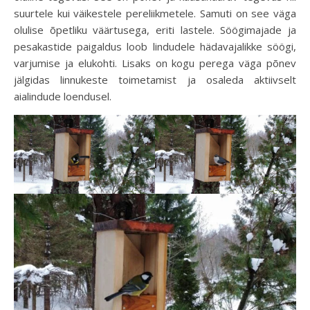
suurtele kui väikestele pereliikmetele. Samuti on see väga
olulise õpetliku väärtusega, eriti lastele. Söögimajade ja
pesakastide paigaldus loob lindudele hädavajalikke söögi,
varjumise ja elukohti. Lisaks on kogu perega väga põnev
jälgidas linnukeste toimetamist ja osaleda aktiivselt
aialindude loendusel.