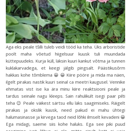
Aga eks peale tšilli tuleb veidi tööd ka teha. Üks arboristide
poolt maha võetud hiigelsuur kuusk tuli muundada
küttepuudeks. Kurja küll, läksin kuuri kankut võtma ja tunnen
kuklakarvadega, et keegi jälgib pingsalt. Päästikusõrm
hakkas kohe tõmblema 😀 😀 Kiire pööre ja mida ma näen,
ilgelt pirakas nastik kuuri seinal ca meetri kaugusel. Vennike
ehmatas vist ise ka ära minu kiire reaktsiooni peale ja
tardus seinale nagu kleeps. Sain rahulikult isegi paar pilti
teha 😉 Peale väikest särtsu ellu läks saagimiseks. Räigelt
pirakas ja okslik kuusk, need pakud ei mahu ühtegi
halumasinasse ja kirvega taod neid lõhki ilmselt kevadeni 😀
Ega midagi, saeme siis kohe haluks. Ega see piki puud
saagimine just lõbus ei ole, mitte ainult kett ei vaja