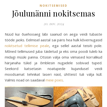
NOKITSEMISED
Jõulunänni nokitsemas
20. nov. 2024
Nüüd kui õuehooaeg läbi saanud on aega veidi tubaste
tööde jaoks. Eelmisel aastal sai päris hea hulk kõvernugasid
nokitsetud tellimise peale
, ega sellel aastal teisiti pole.
Mõned tellimused juba täidetud ja eks oma poodi tuleb ka
midagi müüki panna. Otsisin välja oma viimased korralikud
härjanaha tükid ja õmblesin nugadele sobivad tuped.
Seekord katsetasin noatupede kujundusel veidi
moodsamat tehnikat laseri näol, ühtteist tuli välja küll.
Valmis noad on saadaval
meie poes
.