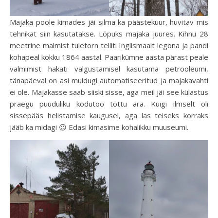
Majaka poole kimades jäi silma ka päästekuur, huvitav mis
tehnikat siin kasutatakse. Lõpuks majaka juures. Kihnu 28
meetrine malmist tuletorn telliti Inglismaalt legona ja pandi
kohapeal kokku 1864 aastal. Paarikümne aasta pärast peale
valmimist hakati valgustamisel kasutama petrooleumi,
tänapäeval on asi muidugi automatiseeritud ja majakavahti
ei ole. Majakasse saab siiski sisse, aga meil jäi see külastus
praegu puuduliku kodutöö tõttu ära. Kuigi ilmselt oli
sissepääs helistamise kaugusel, aga las teiseks korraks
jääb ka midagi 😉 Edasi kimasime kohalikku muuseumi.