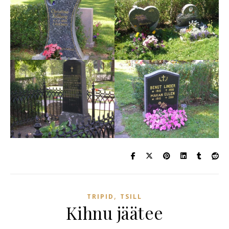
,
TRIPID
TSILL
Kihnu jäätee