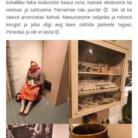
kohalikku leiba kodustele kaasa osta. Natuke ekslesime ka
metsas ja sattusime Pärnamäe talu juurde 😉 Siin oli ka
täiesti arvestatav kohvik. Manustasime seljanka ja mõned
koogid ja juba oligi aeg käes sättida jääteele tagasi.
Pimedas ju üle ei lasta 😉