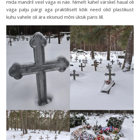
mida mandril veel väga ei näe. Nimelt kahel värskel haual oli
väga palju pärgi aga praktiliselt kõik need olid plastikust
kuhu vahele oli ära eksinud mõni üksik päris lill.