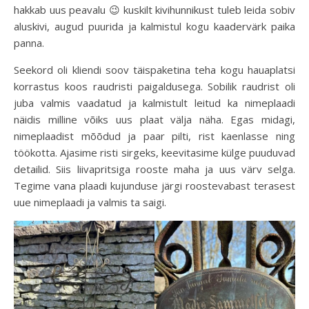
hakkab uus peavalu 😉 kuskilt kivihunnikust tuleb leida sobiv
aluskivi, augud puurida ja kalmistul kogu kaadervärk paika
panna.
Seekord oli kliendi soov täispaketina teha kogu hauaplatsi
korrastus koos raudristi paigaldusega. Sobilik raudrist oli
juba valmis vaadatud ja kalmistult leitud ka nimeplaadi
näidis milline võiks uus plaat välja näha. Egas midagi,
nimeplaadist mõõdud ja paar pilti, rist kaenlasse ning
töökotta. Ajasime risti sirgeks, keevitasime külge puuduvad
detailid. Siis liivapritsiga rooste maha ja uus värv selga.
Tegime vana plaadi kujunduse järgi roostevabast terasest
uue nimeplaadi ja valmis ta saigi.