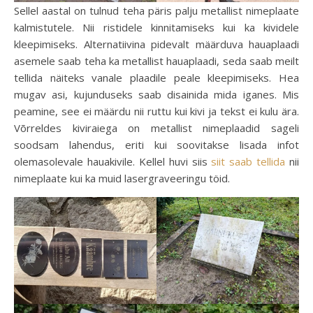
Sellel aastal on tulnud teha päris palju metallist nimeplaate
kalmistutele. Nii ristidele kinnitamiseks kui ka kividele
kleepimiseks. Alternatiivina pidevalt määrduva hauaplaadi
asemele saab teha ka metallist hauaplaadi, seda saab meilt
tellida näiteks vanale plaadile peale kleepimiseks. Hea
mugav asi, kujunduseks saab disainida mida iganes. Mis
peamine, see ei määrdu nii ruttu kui kivi ja tekst ei kulu ära.
Võrreldes kiviraiega on metallist nimeplaadid sageli
soodsam lahendus, eriti kui soovitakse lisada infot
olemasolevale hauakivile. Kellel huvi siis
siit saab tellida
nii
nimeplaate kui ka muid lasergraveeringu töid.