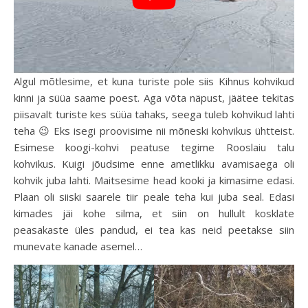
Algul mõtlesime, et kuna turiste pole siis Kihnus kohvikud
kinni ja süüa saame poest. Aga võta näpust, jäätee tekitas
piisavalt turiste kes süüa tahaks, seega tuleb kohvikud lahti
teha 😉 Eks isegi proovisime nii mõneski kohvikus ühtteist.
Esimese koogi-kohvi peatuse tegime Rooslaiu talu
kohvikus. Kuigi jõudsime enne ametlikku avamisaega oli
kohvik juba lahti. Maitsesime head kooki ja kimasime edasi.
Plaan oli siiski saarele tiir peale teha kui juba seal. Edasi
kimades jäi kohe silma, et siin on hullult kosklate
peasakaste üles pandud, ei tea kas neid peetakse siin
munevate kanade asemel…