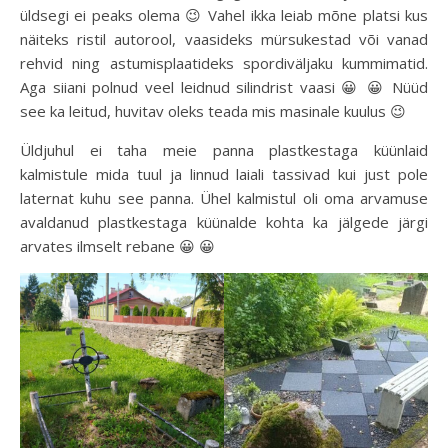
üldsegi ei peaks olema 😉 Vahel ikka leiab mõne platsi kus
näiteks ristil autorool, vaasideks mürsukestad või vanad
rehvid ning astumisplaatideks spordiväljaku kummimatid.
Aga siiani polnud veel leidnud silindrist vaasi 😀 😀 Nüüd
see ka leitud, huvitav oleks teada mis masinale kuulus 😉
Üldjuhul ei taha meie panna plastkestaga küünlaid
kalmistule mida tuul ja linnud laiali tassivad kui just pole
laternat kuhu see panna. Ühel kalmistul oli oma arvamuse
avaldanud plastkestaga küünalde kohta ka jälgede järgi
arvates ilmselt rebane 😀 😀