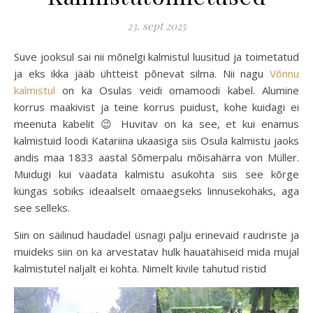
23. sept 2025
Suve jooksul sai nii mõnelgi kalmistul luusitud ja toimetatud
ja eks ikka jääb ühtteist põnevat silma. Nii nagu
Võnnu
kalmistul
on ka Osulas veidi omamoodi kabel. Alumine
korrus maakivist ja teine korrus puidust, kohe kuidagi ei
meenuta kabelit 😉 Huvitav on ka see, et kui enamus
kalmistuid loodi Katariina ukaasiga siis Osula kalmistu jaoks
andis maa 1833 aastal Sõmerpalu mõisahärra von Müller.
Muidugi kui vaadata kalmistu asukohta siis see kõrge
küngas sobiks ideaalselt omaaegseks linnusekohaks, aga
see selleks.
Siin on säilinud haudadel üsnagi palju erinevaid raudriste ja
muideks siin on ka arvestatav hulk hauatähiseid mida mujal
kalmistutel naljalt ei kohta. Nimelt kivile tahutud ristid