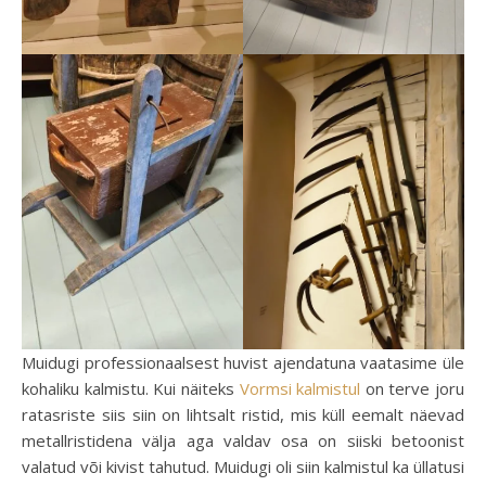
Muidugi professionaalsest huvist ajendatuna vaatasime üle
kohaliku kalmistu. Kui näiteks
Vormsi kalmistul
on terve joru
ratasriste siis siin on lihtsalt ristid, mis küll eemalt näevad
metallristidena välja aga valdav osa on siiski betoonist
valatud või kivist tahutud. Muidugi oli siin kalmistul ka üllatusi