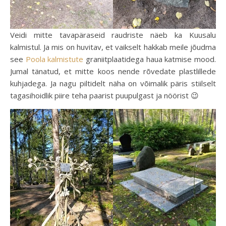
Veidi mitte tavapäraseid raudriste näeb ka Kuusalu
kalmistul. Ja mis on huvitav, et vaikselt hakkab meile jõudma
see
Poola kalmistute
graniitplaatidega haua katmise mood.
Jumal tänatud, et mitte koos nende rõvedate plastlillede
kuhjadega. Ja nagu piltidelt näha on võimalik päris stiilselt
tagasihoidlik piire teha paarist puupulgast ja nöörist 😉