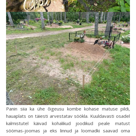
Panin siia ka ühe õigeusu kombe kohase matuse pildi,
hauaplats on täiesti arvestatav söökla. Kuuldavasti osadel
kalmistutel käivad kohalikud joodikud peale matust
söömas-joomas ja eks linnud ja loomadki saavad oma