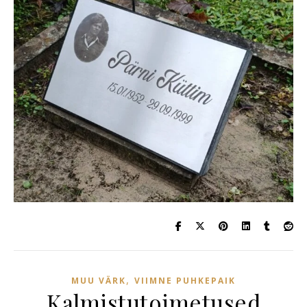
,
MUU VÄRK
VIIMNE PUHKEPAIK
Kalmistutoimetused