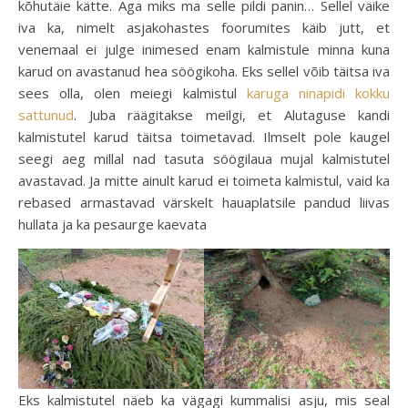
kõhutäie kätte. Aga miks ma selle pildi panin… Sellel väike
iva ka, nimelt asjakohastes foorumites käib jutt, et
venemaal ei julge inimesed enam kalmistule minna kuna
karud on avastanud hea söögikoha. Eks sellel võib täitsa iva
sees olla, olen meiegi kalmistul
karuga ninapidi kokku
sattunud
. Juba räägitakse meilgi, et Alutaguse kandi
kalmistutel karud täitsa toimetavad. Ilmselt pole kaugel
seegi aeg millal nad tasuta söögilaua mujal kalmistutel
avastavad. Ja mitte ainult karud ei toimeta kalmistul, vaid ka
rebased armastavad värskelt hauaplatsile pandud liivas
hullata ja ka pesaurge kaevata
Eks kalmistutel näeb ka vägagi kummalisi asju, mis seal