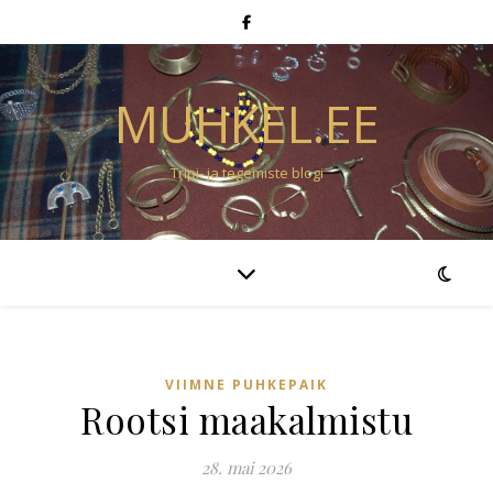
MUHKEL.EE
Tripi- ja tegemiste blogi
VIIMNE PUHKEPAIK
Rootsi maakalmistu
28. mai 2026