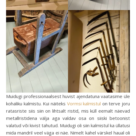
Muidugi professionaalsest huvist ajendatuna vaatasime üle
kohaliku kalmistu. Kui näiteks
Vormsi kalmistul
on terve joru
ratasriste siis siin on lihtsalt ristid, mis küll eemalt näevad
metallristidena välja aga valdav osa on siiski betoonist
valatud või kivist tahutud. Muidugi oli siin kalmistul ka üllatusi
mida mandril veel väga ei näe. Nimelt kahel värskel haual oli