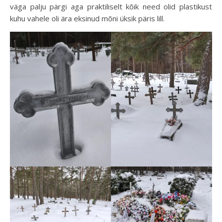
väga palju pärgi aga praktiliselt kõik need olid plastikust
kuhu vahele oli ära eksinud mõni üksik päris lill.