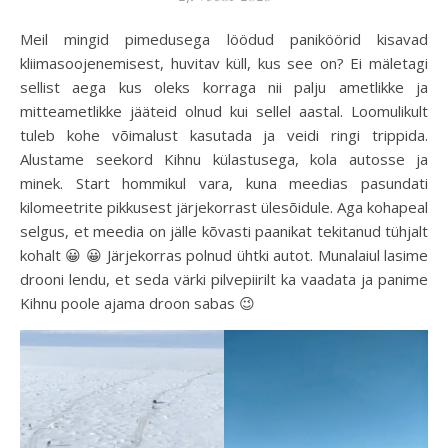
Meil mingid pimedusega löödud paniköörid kisavad
kliimasoojenemisest, huvitav küll, kus see on? Ei mäletagi
sellist aega kus oleks korraga nii palju ametlikke ja
mitteametlikke jääteid olnud kui sellel aastal. Loomulikult
tuleb kohe võimalust kasutada ja veidi ringi trippida.
Alustame seekord Kihnu külastusega, kola autosse ja
minek. Start hommikul vara, kuna meedias pasundati
kilomeetrite pikkusest järjekorrast ülesõidule. Aga kohapeal
selgus, et meedia on jälle kõvasti paanikat tekitanud tühjalt
kohalt 😀 😀 Järjekorras polnud ühtki autot. Munalaiul lasime
drooni lendu, et seda värki pilvepiirilt ka vaadata ja panime
Kihnu poole ajama droon sabas 😉