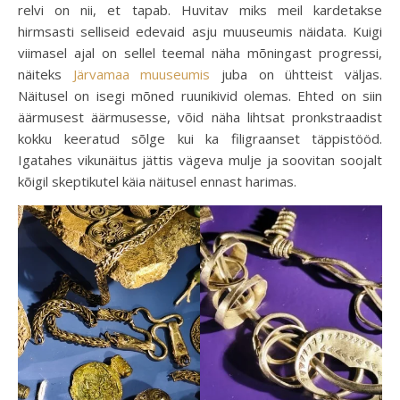
relvi on nii, et tapab. Huvitav miks meil kardetakse
hirmsasti selliseid edevaid asju muuseumis näidata. Kuigi
viimasel ajal on sellel teemal näha mõningast progressi,
näiteks
Järvamaa muuseumis
juba on ühtteist väljas.
Näitusel on isegi mõned ruunikivid olemas. Ehted on siin
äärmusest äärmusesse, võid näha lihtsat pronkstraadist
kokku keeratud sõlge kui ka filigraanset täppistööd.
Igatahes vikunäitus jättis vägeva mulje ja soovitan soojalt
kõigil skeptikutel käia näitusel ennast harimas.