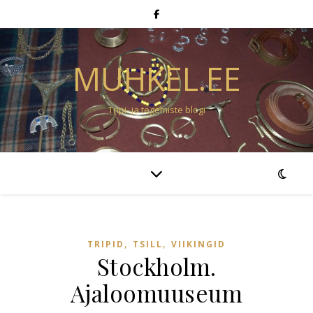
MUHKEL.EE
Tripi- ja tegemiste blogi
,
,
TRIPID
TSILL
VIIKINGID
Stockholm.
Ajaloomuuseum