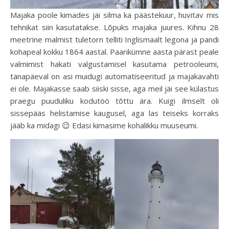
Majaka poole kimades jäi silma ka päästekuur, huvitav mis
tehnikat siin kasutatakse. Lõpuks majaka juures. Kihnu 28
meetrine malmist tuletorn telliti Inglismaalt legona ja pandi
kohapeal kokku 1864 aastal. Paarikümne aasta pärast peale
valmimist hakati valgustamisel kasutama petrooleumi,
tänapäeval on asi muidugi automatiseeritud ja majakavahti
ei ole. Majakasse saab siiski sisse, aga meil jäi see külastus
praegu puuduliku kodutöö tõttu ära. Kuigi ilmselt oli
sissepääs helistamise kaugusel, aga las teiseks korraks
jääb ka midagi 😉 Edasi kimasime kohalikku muuseumi.