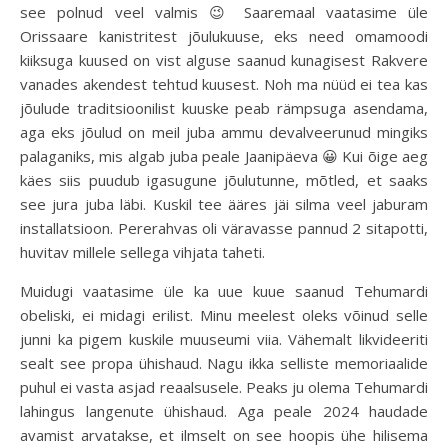
see polnud veel valmis 😉 Saaremaal vaatasime üle
Orissaare kanistritest jõulukuuse, eks need omamoodi
kiiksuga kuused on vist alguse saanud kunagisest Rakvere
vanades akendest tehtud kuusest. Noh ma nüüd ei tea kas
jõulude traditsioonilist kuuske peab rämpsuga asendama,
aga eks jõulud on meil juba ammu devalveerunud mingiks
palaganiks, mis algab juba peale Jaanipäeva 😀 Kui õige aeg
käes siis puudub igasugune jõulutunne, mõtled, et saaks
see jura juba läbi. Kuskil tee ääres jäi silma veel jaburam
installatsioon. Pererahvas oli väravasse pannud 2 sitapotti,
huvitav millele sellega vihjata taheti.
Muidugi vaatasime üle ka uue kuue saanud Tehumardi
obeliski, ei midagi erilist. Minu meelest oleks võinud selle
junni ka pigem kuskile muuseumi viia. Vähemalt likvideeriti
sealt see propa ühishaud. Nagu ikka selliste memoriaalide
puhul ei vasta asjad reaalsusele. Peaks ju olema Tehumardi
lahingus langenute ühishaud. Aga peale 2024 haudade
avamist arvatakse, et ilmselt on see hoopis ühe hilisema