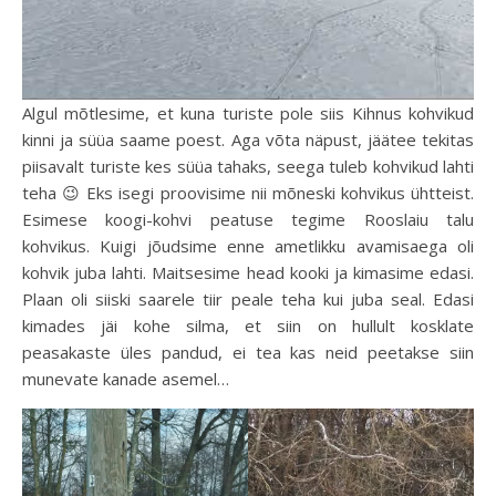
Algul mõtlesime, et kuna turiste pole siis Kihnus kohvikud
kinni ja süüa saame poest. Aga võta näpust, jäätee tekitas
piisavalt turiste kes süüa tahaks, seega tuleb kohvikud lahti
teha 😉 Eks isegi proovisime nii mõneski kohvikus ühtteist.
Esimese koogi-kohvi peatuse tegime Rooslaiu talu
kohvikus. Kuigi jõudsime enne ametlikku avamisaega oli
kohvik juba lahti. Maitsesime head kooki ja kimasime edasi.
Plaan oli siiski saarele tiir peale teha kui juba seal. Edasi
kimades jäi kohe silma, et siin on hullult kosklate
peasakaste üles pandud, ei tea kas neid peetakse siin
munevate kanade asemel…