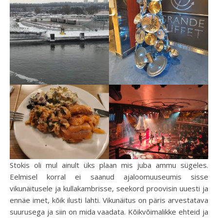
Stokis oli mul ainult üks plaan mis juba ammu sügeles.
Eelmisel korral ei saanud ajaloomuuseumis sisse
vikunäitusele ja kullakambrisse, seekord proovisin uuesti ja
ennäe imet, kõik ilusti lahti. Vikunäitus on päris arvestatava
suurusega ja siin on mida vaadata. Kõikvõimalikke ehteid ja