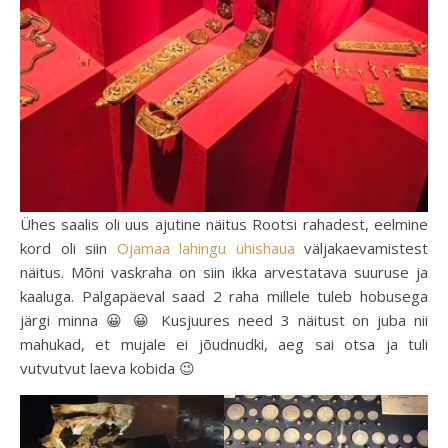
Ühes saalis oli uus ajutine näitus Rootsi rahadest, eelmine
kord oli siin
Ojamaa lahingu ühishaua
väljakaevamistest
näitus. Mõni vaskraha on siin ikka arvestatava suuruse ja
kaaluga. Palgapäeval saad 2 raha millele tuleb hobusega
järgi minna 😀 😀 Kusjuures need 3 näitust on juba nii
mahukad, et mujale ei jõudnudki, aeg sai otsa ja tuli
vutvutvut laeva kobida 😉