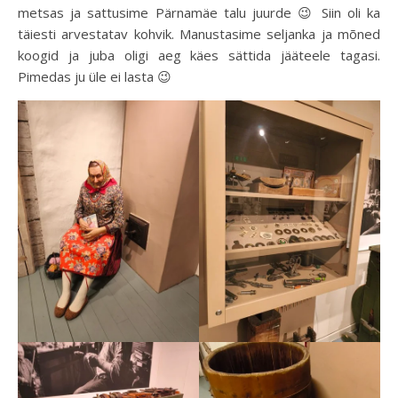
metsas ja sattusime Pärnamäe talu juurde 😉 Siin oli ka
täiesti arvestatav kohvik. Manustasime seljanka ja mõned
koogid ja juba oligi aeg käes sättida jääteele tagasi.
Pimedas ju üle ei lasta 😉