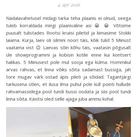
4. apr 2026
Nädalavahetusel midagi tarka teha plaanis ei olnud, seega
tuleb korraldada mingi plaaniväline asi 😀 😀 Võtsime
puusalt tulistades Rootsi kruiisi piletid ja kimasime Stokki
laiama. Kurja, laev oli silmini noori täis, kõik tulid 5 Miinust
vaatama vist 😉 Laevas sõin kõhu täis, vaatasin põgusalt
üle showprogrammi ja kobisin kotile enne kui kontsert
hakkas. 5 Miinusest pole mul sooja ega külma. Hommikul
arvas rahvas, et linna võiks sõita sadamast bussiga, jah
tore mugav värk ostad äpis pileti ja sõidad. Tagantjärgi
tarkusena ütlen, et ilusa ilma puhul pole küll pointi hullude
rahvamassidega pool tundi bussi oodata ja siis pool tundi
linna sõita. Käsitsi oled selle ajaga juba ammu kohal.