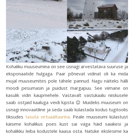
Kohaliku muuseumina on see üsnagi arvestatava suuruse ja
eksponaatide hulgaga. Paar põnevat vidinat oli ka mida
mujal muuseumites pole tähele pannud. Nagu näiteks hälli
moodi pesumasin ja puidust margapuu. See viimane on
kasulik vidin kaupmehele. Vastavalt vastukaalu niiskusele
saab ostjaid kaaluga veidi lüpsta 😉 Muideks muuseum on
üsnagi innovaatiline ja seda saab külastada kodus tugitoolis
tiksudes
tasuta virtuaaltuurina
. Peale muuseumi külastust
käisime kohalikus poes kust sai väga häid saiakesi ja
kohalikku leiba kodustele kaasa osta. Natuke ekslesime ka