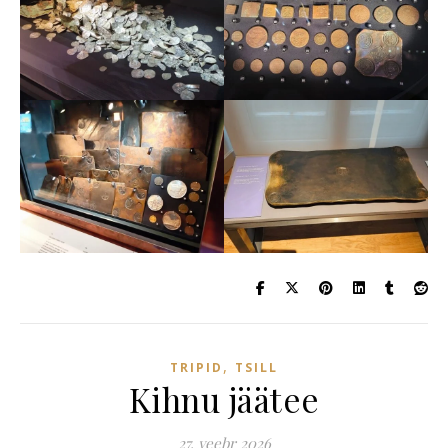
,
TRIPID
TSILL
Kihnu jäätee
27. veebr 2026