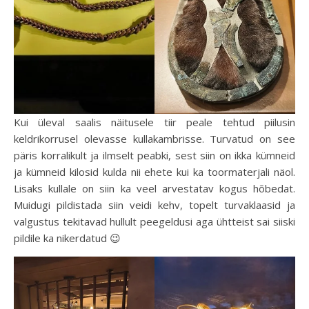
Kui üleval saalis näitusele tiir peale tehtud piilusin
keldrikorrusel olevasse kullakambrisse. Turvatud on see
päris korralikult ja ilmselt peabki, sest siin on ikka kümneid
ja kümneid kilosid kulda nii ehete kui ka toormaterjali näol.
Lisaks kullale on siin ka veel arvestatav kogus hõbedat.
Muidugi pildistada siin veidi kehv, topelt turvaklaasid ja
valgustus tekitavad hullult peegeldusi aga ühtteist sai siiski
pildile ka nikerdatud 😉