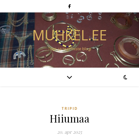
MUHKEL.EE
Tripi- ja tegemiste blogi
TRIPID
Hiiumaa
20. apr 2025