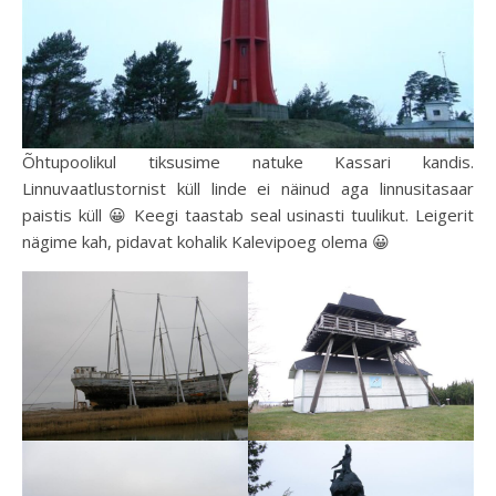
Õhtupoolikul tiksusime natuke Kassari kandis.
Linnuvaatlustornist küll linde ei näinud aga linnusitasaar
paistis küll 😀 Keegi taastab seal usinasti tuulikut. Leigerit
nägime kah, pidavat kohalik Kalevipoeg olema 😀