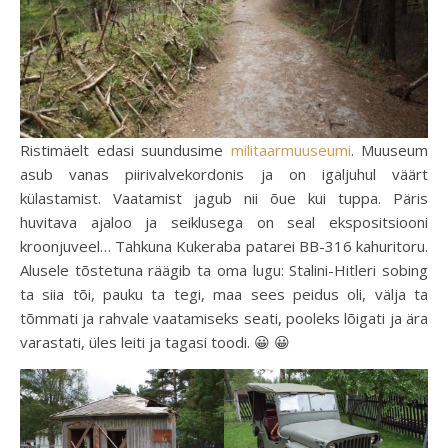
Ristimäelt edasi suundusime
militaarmuuseumi
. Muuseum
asub vanas piirivalvekordonis ja on igaljuhul väärt
külastamist. Vaatamist jagub nii õue kui tuppa. Päris
huvitava ajaloo ja seiklusega on seal ekspositsiooni
kroonjuveel… Tahkuna Kukeraba patarei BB-316 kahuritoru.
Alusele tõstetuna räägib ta oma lugu: Stalini-Hitleri sobing
ta siia tõi, pauku ta tegi, maa sees peidus oli, välja ta
tõmmati ja rahvale vaatamiseks seati, pooleks lõigati ja ära
varastati, üles leiti ja tagasi toodi. 😀 😀