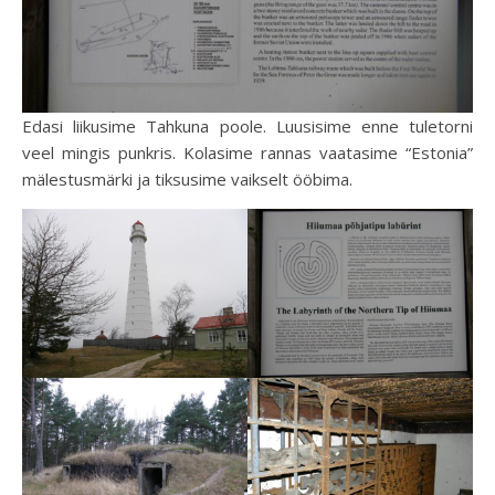
Edasi liikusime Tahkuna poole. Luusisime enne tuletorni
veel mingis punkris. Kolasime rannas vaatasime “Estonia”
mälestusmärki ja tiksusime vaikselt ööbima.