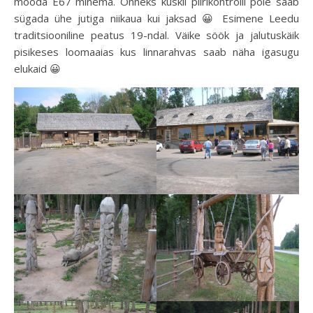
mööda E67 minema. Õnneks kuskil piirikontrolli pole saab
sügada ühe jutiga niikaua kui jaksad 😀 Esimene Leedu
traditsiooniline peatus 19-ndal. Väike söök ja jalutuskäik
pisikeses loomaaias kus linnarahvas saab näha igasugu
elukaid 😀