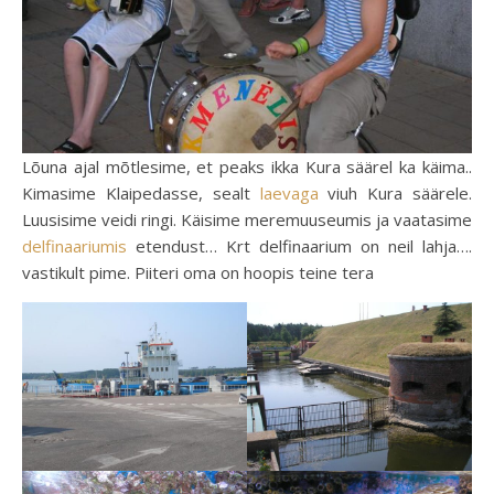
Lõuna ajal mõtlesime, et peaks ikka Kura säärel ka käima..
Kimasime Klaipedasse, sealt
laevaga
viuh Kura säärele.
Luusisime veidi ringi. Käisime meremuuseumis ja vaatasime
delfinaariumis
etendust… Krt delfinaarium on neil lahja….
vastikult pime. Piiteri oma on hoopis teine tera