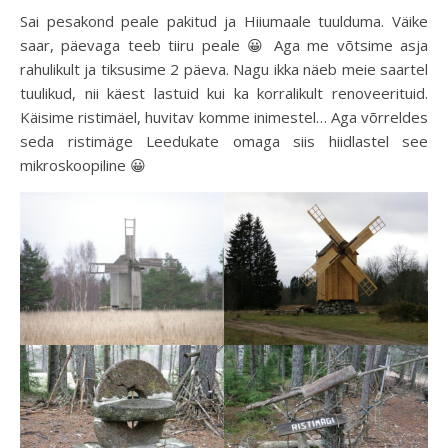
Sai pesakond peale pakitud ja Hiiumaale tuulduma. Väike
saar, päevaga teeb tiiru peale 😀 Aga me võtsime asja
rahulikult ja tiksusime 2 päeva. Nagu ikka näeb meie saartel
tuulikud, nii käest lastuid kui ka korralikult renoveerituid.
Käisime ristimäel, huvitav komme inimestel… Aga võrreldes
seda ristimäge Leedukate omaga siis hiidlastel see
mikroskoopiline 😀