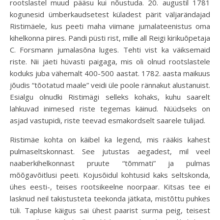
rootslastel muud pääsu kui nõustuda. 20. augustil 1781
kogunesid ümberkaudsetest küladest pärit väljarändajad
Ristimäele, kus peeti maha viimane jumalateenistus oma
kihelkonna piires. Pandi püsti rist, mille all Reigi kirikuõpetaja
C. Forsmann jumalasõna luges. Tehti vist ka väiksemaid
riste. Nii jäeti hüvasti paigaga, mis oli olnud rootslastele
koduks juba vähemalt 400-500 aastat. 1782. aasta maikuus
jõudis “tõotatud maale” veidi üle poole rännakut alustanuist.
Esialgu olnudki Ristimägi selleks kohaks, kuhu saarelt
lahkuvad inimesed riste tegemas käinud. Nüüdseks on
asjad vastupidi, riste teevad esmakordselt saarele tulijad.
Ristimäe kohta on käibel ka legend, mis rääkis kahest
pulmaseltskonnast. See jutustas aegadest, mil veel
naaberkihelkonnast pruute “tõmmati” ja pulmas
mõõgavõitlusi peeti. Kojusõidul kohtusid kaks seltskonda,
ühes eesti-, teises rootsikeelne noorpaar. Kitsas tee ei
lasknud neil takistusteta teekonda jätkata, mistõttu puhkes
tüli. Tapluse käigus sai ühest paarist surma peig, teisest