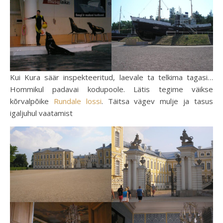
Kui Kura säär inspekteeritud, laevale ta telkima tagasi…
Hommikul padavai kodupoole. Lätis tegime väikse
kõrvalpõike
Rundale lossi
. Täitsa vägev mulje ja tasus
igaljuhul vaatamist