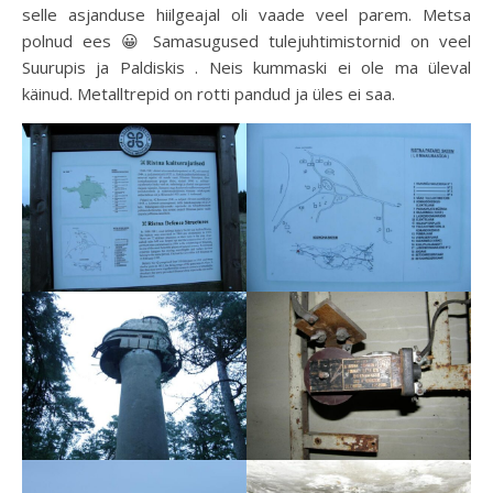
selle asjanduse hiilgeajal oli vaade veel parem. Metsa
polnud ees 😀 Samasugused tulejuhtimistornid on veel
Suurupis ja Paldiskis . Neis kummaski ei ole ma üleval
käinud. Metalltrepid on rotti pandud ja üles ei saa.