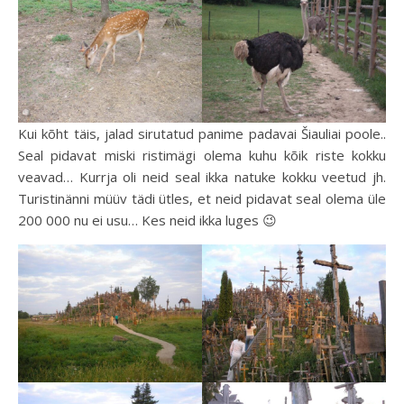
Kui kõht täis, jalad sirutatud panime padavai Šiauliai poole..
Seal pidavat miski ristimägi olema kuhu kõik riste kokku
veavad… Kurrja oli neid seal ikka natuke kokku veetud jh.
Turistinänni müüv tädi ütles, et neid pidavat seal olema üle
200 000 nu ei usu… Kes neid ikka luges 😉