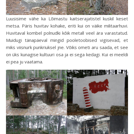
Luusisime vähe ka Lõimastu kaitserajatistel kuskil keset
metsa. Päris huvitav kohake, eriti kui on väike militaarhuvi.
Huvitaval kombel polnudki kõik metall veel ära varastatud.
Muidugi tänapäeval mingid pooletoobised vigisevad, et
miks viisnurk punkriuksel jne. Võiks ometi aru saada, et see
on üks kunagise kultuuri osa ja ei sega kedagi. Kui ei meeldi
ei pea ju vaatama.