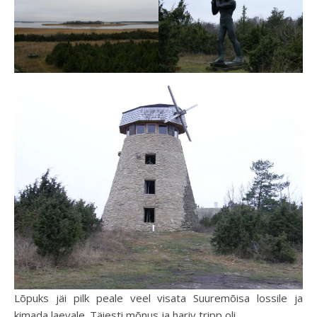
Lõpuks jäi pilk peale veel visata Suuremõisa lossile ja
kimada laevale. Täiesti mõnus ja hariv tripp oli