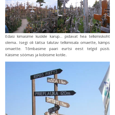
Edasi kimasime kuskile karup… pidavat hea telkimiskoht
olema.. Isegi oli täitsa talutav telkimisala omaette, kämps
omaette. Tõmbasime paari eurtsi eest telgid püsti.
Käisime söömas ja kobisime kotile..