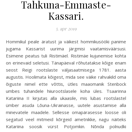
Tahkuna-Emmaste-
Kassari.
5. apr 2019
Hommikul peale äratust ja väikest hommikusööki panime
jugama Kassarist uurima järgmisi vaatamisväärsusi.
Esimene peatus tuli Ristimäel. Ristimäe kujunemise kohta
on erinevaid seletusi. Tänapäeval rõhutatakse kõige enam
seost Reigi rootslaste väljasaatmisega 1781. aasta
augustis. Hoolimata kõigest, mida see väike rahvakild oma
õiguste nimel ette võttis, ütles maaomanik Stenbock
umbes tuhandele hiiurootslasele koha üles. Tsaarinna
Katariina II kirjutas alla ukaasile, mis lubas rootslastel
ümber asuda Lõuna-Ukrainasse, uutele asustamise alla
minevatele maadele. Sellesse omapärasesse loosse oli
segatud veel mitmeid kõrgeid ametnikke, nagu näiteks
Katariina soosik vürst Potjomkin. Nõnda polnudki