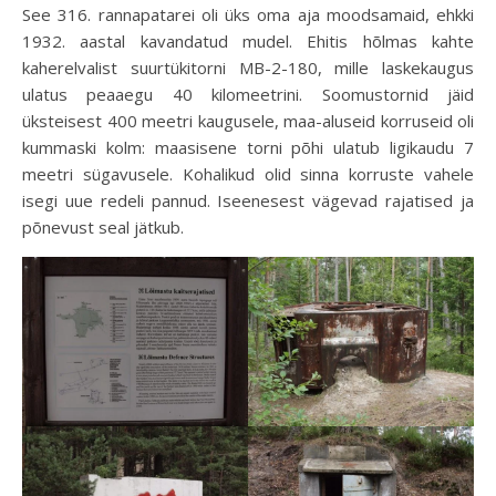
See 316. rannapatarei oli üks oma aja moodsamaid, ehkki
1932. aastal kavandatud mudel. Ehitis hõlmas kahte
kaherelvalist suurtükitorni MB-2-180, mille laskekaugus
ulatus peaaegu 40 kilomeetrini. Soomustornid jäid
üksteisest 400 meetri kaugusele, maa-aluseid korruseid oli
kummaski kolm: maasisene torni põhi ulatub ligikaudu 7
meetri sügavusele. Kohalikud olid sinna korruste vahele
isegi uue redeli pannud. Iseenesest vägevad rajatised ja
põnevust seal jätkub.