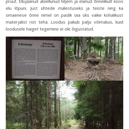
pruut. Ellujäänud abiellunud hiljem ja elanud õnnelikult koos
elu lõpuni. Just ühtede mälestuseks ja teiste ning ka
omaenese õnne nimel on paslik siia üks väike kohalikust
materjalist rist teha. Loodus pakub palju võimalusi, kuid
loodusele haiget tegemine ei ole õigustatud.