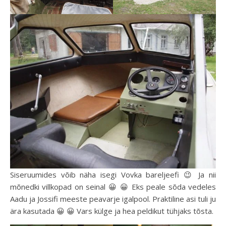
Siseruumides võib näha isegi Vovka bareljeefi 😉 Ja nii
mõnedki villkopad on seinal 😀 😀 Eks peale sõda vedeles
Aadu ja Jossifi meeste peavarje igalpool. Praktiline asi tuli ju
ära kasutada 😀 😀 Vars külge ja hea peldikut tühjaks tõsta.