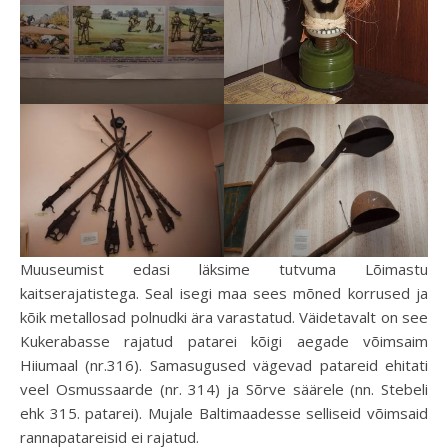
Muuseumist edasi läksime tutvuma Lõimastu
kaitserajatistega. Seal isegi maa sees mõned korrused ja
kõik metallosad polnudki ära varastatud. Väidetavalt on see
Kukerabasse rajatud patarei kõigi aegade võimsaim
Hiiumaal (nr.316). Samasugused vägevad patareid ehitati
veel Osmussaarde (nr. 314) ja Sõrve säärele (nn. Stebeli
ehk 315. patarei). Mujale Baltimaadesse selliseid võimsaid
rannapatareisid ei rajatud.