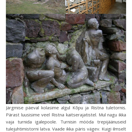
Järgmise päeval kolasime algul Kõpu ja Ristna tuletornis.
Pärast luusisime veel Ristna kaitserajatistel. Mul nagu ikka
vaja turnida igalepoole. Turnisin mööda trepijäänuseid
tulejuhtimistorni latva. Vaade ikka päris vägev. Kuigi ilmselt