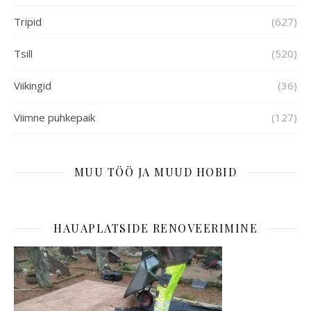
Tripid
(627)
Tsill
(520)
Viikingid
(36)
Viimne puhkepaik
(127)
MUU TÖÖ JA MUUD HOBID
HAUAPLATSIDE RENOVEERIMINE