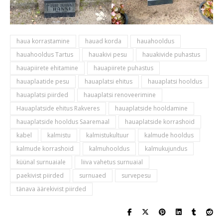
haua korrastamine
hauad korda
hauahooldus
hauahooldus Tartus
hauakivi pesu
hauakivide puhastus
hauapiirete ehitamine
hauapiirete puhastus
hauaplaatide pesu
hauaplatsi ehitus
hauaplatsi hooldus
hauaplatsi piirded
hauaplatsi renoveerimine
Hauaplatside ehitus Rakveres
hauaplatside hooldamine
hauaplatside hooldus Saaremaal
hauaplatside korrashoid
kabel
kalmistu
kalmistukultuur
kalmude hooldus
kalmude korrashoid
kalmuhooldus
kalmukujundus
küünal surnuaiale
liiva vahetus surnuaial
paekivist piirded
surnuaed
survepesu
tänava äärekivist piirded