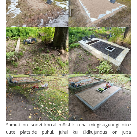
Samuti on soovi korral mõistlik teha mingisugunegi piire
uute platside puhul, juhul kui üldkujundus on juba