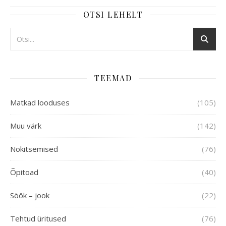
OTSI LEHELT
TEEMAD
Matkad looduses
(105)
Muu värk
(142)
Nokitsemised
(76)
Õpitoad
(40)
Söök – jook
(22)
Tehtud üritused
(76)