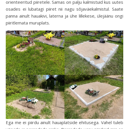
orienteeritud piiretele. Samas on palju kalmistuid kus uutes
osades ei lubatagi piiret nii nagu sõjaväekalmistul. Saate
panna ainult hauakivi, laterna ja ühe lillekese, ülejäänu ongi
piiritlemata muruplats.
Ega me ei piirdu ainult hauaplatside ehitusega. Vahel tuleb