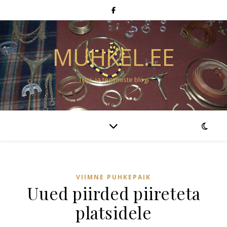
MUHKEL.EE
Tripi- ja tegemiste blogi
VIIMNE PUHKEPAIK
Uued piirded piireteta
platsidele