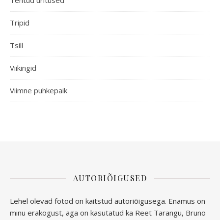
Tehtud üritused
Tripid
Tsill
Viikingid
Viimne puhkepaik
AUTORIÕIGUSED
Lehel olevad fotod on kaitstud autoriõigusega. Enamus on
minu erakogust, aga
on kasutatud ka Reet Tarangu, Bruno