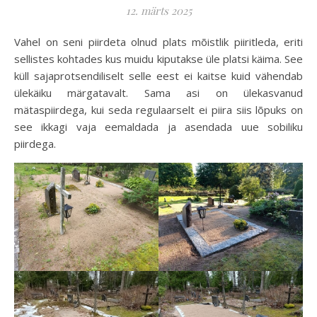
12. märts 2025
Vahel on seni piirdeta olnud plats mõistlik piiritleda, eriti
sellistes kohtades kus muidu kiputakse üle platsi käima. See
küll sajaprotsendiliselt selle eest ei kaitse kuid vähendab
ülekäiku märgatavalt. Sama asi on ülekasvanud
mätaspiirdega, kui seda regulaarselt ei piira siis lõpuks on
see ikkagi vaja eemaldada ja asendada uue sobiliku
piirdega.