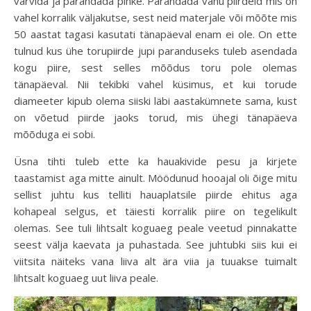
värvida ja parandada pinke. Parandada vanu piirdeid mis on
vahel korralik väljakutse, sest neid materjale või mõõte mis
50 aastat tagasi kasutati tänapäeval enam ei ole. On ette
tulnud kus ühe torupiirde jupi paranduseks tuleb asendada
kogu piire, sest selles mõõdus toru pole olemas
tänapäeval. Nii tekibki vahel küsimus, et kui torude
diameeter kipub olema siiski läbi aastakümnete sama, kust
on võetud piirde jaoks torud, mis ühegi tänapäeva
mõõduga ei sobi.
Üsna tihti tuleb ette ka hauakivide pesu ja kirjete
taastamist aga mitte ainult. Möödunud hooajal oli õige mitu
sellist juhtu kus telliti hauaplatsile piirde ehitus aga
kohapeal selgus, et täiesti korralik piire on tegelikult
olemas. See tuli lihtsalt koguaeg peale veetud pinnakatte
seest välja kaevata ja puhastada. See juhtubki siis kui ei
viitsita näiteks vana liiva alt ära viia ja tuuakse tuimalt
lihtsalt koguaeg uut liiva peale.