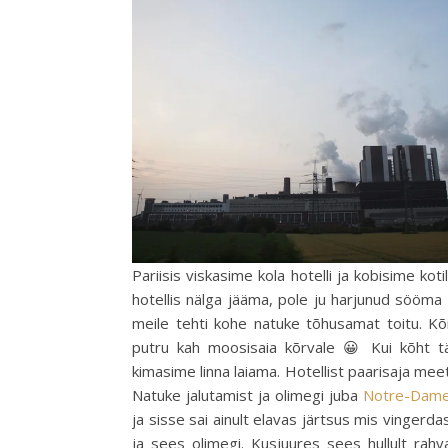
Pariisis viskasime kola hotelli ja kobisime kot
hotellis nälga jääma, pole ju harjunud sööma 
meile tehti kohe natuke tõhusamat toitu. Kõi
putru kah moosisaia kõrvale 😀 Kui kõht täi
kimasime linna laiama. Hotellist paarisaja meet
Natuke jalutamist ja olimegi juba
Notre-Dam
ja sisse sai ainult elavas järtsus mis vingerdas
ja sees olimegi. Kusjuures sees hullult rahv