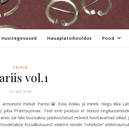
Huvitegevused
Hauaplatsihooldus
Pood
TRIPID
ariis vol.1
17. apr 2019
i armunute mekat Pariisi 😀 Kola kokku ja minek. Nagu ikka Lät
 juba Prantsusmaa. Teel eriti peatusi ei teinud ringiluusimise
ariisi sai läbi bussiakna jäädvustatud mõned huvitavamad sillad. 
toodetakse fossiilkütusest elektrit nende “roheliste” elektriauto