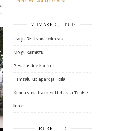
Tellimiseks võta ühendust!
li
ka
VIIMASED JUTUD
Harju-Risti vana kalmistu
Mõigu kalmistu
Pesakastide kontroll
Tamsalu lubjapark ja Toila
Kunda vana tsemenditehas ja Toolse
linnus
RUBRIIGID