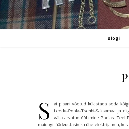
Blogi
P
S
ai plaani võetud külastada seda kõig
Leedu-Poola-Tsehhi-Saksamaa ja oligi
välja arvatud ööbimine Poolas. Teel P
muidugi jäädvustasin ka ühe elektrijaama, kus 