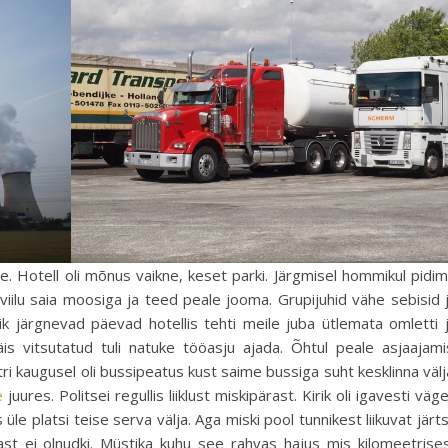
ile. Hotell oli mõnus vaikne, keset parki. Järgmisel hommikul pidi
viilu saia moosiga ja teed peale jooma. Grupijuhid vähe sebisid 
k järgnevad päevad hotellis tehti meile juba ütlemata omletti 
s vitsutatud tuli natuke tööasju ajada. Õhtul peale asjaajami
ri kaugusel oli bussipeatus kust saime bussiga suht kesklinna välj
e
juures. Politsei regullis liiklust miskipärast. Kirik oli igavesti väg
 üle platsi teise serva välja. Aga miski pool tunnikest liikuvat järt
ast ei olnudki. Müstika kuhu see rahvas hajus mis kilomeetrise