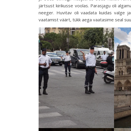
järtsust kirikusse voolas. Parasjagu oli algam
neeger. Huvitav oli vaadata kuidas valge ja 
vaatamist väärt, tükk aega vaatasime seal suud