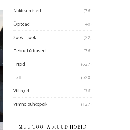
Nokitsemised
(76)
Õpitoad
(40)
Söök – jook
(22)
Tehtud üritused
(76)
Tripid
(627)
Tsill
(520)
Viikingid
(36)
Viimne puhkepaik
(127)
MUU TÖÖ JA MUUD HOBID