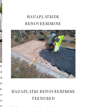
HAUAPLATSIDE
RENOVEERIMINE
me
ja
ja
si
a.
HAUAPLATSI RENOVEERIMISE
ev
TEENUSED
su
st