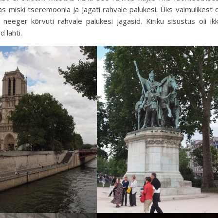
as miski tseremoonia ja jagati rahvale palukesi. Üks vaimulikest o
neeger kõrvuti rahvale palukesi jagasid. Kiriku sisustus oli ik
 lahti.