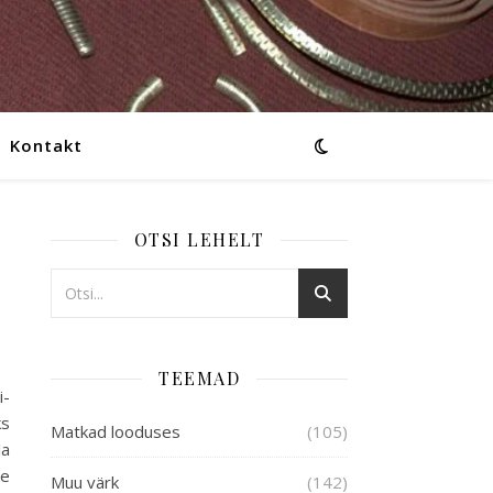
Kontakt
OTSI LEHELT
TEEMAD
i-
ks
Matkad looduses
(105)
Ja
de
Muu värk
(142)