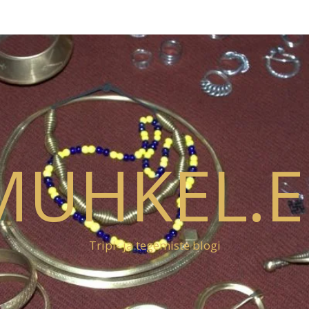
MUHKEL.E
Tripi- ja tegemiste blogi