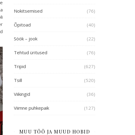
me
ta
Nokitsemised
(76)
li
er
Õpitoad
(40)
id
Söök – jook
(22)
Tehtud üritused
(76)
Tripid
(627)
Tsill
(520)
Viikingid
(36)
Viimne puhkepaik
(127)
MUU TÖÖ JA MUUD HOBID