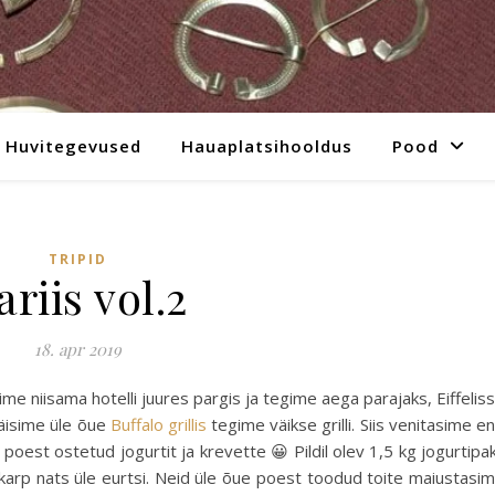
Huvitegevused
Hauaplatsihooldus
Pood
TRIPID
ariis vol.2
18. apr 2019
e niisama hotelli juures pargis ja tegime aega parajaks, Eiffelis
käisime üle õue
Buffalo grillis
tegime väikse grilli. Siis venitasime e
l poest ostetud jogurtit ja krevette 😀 Pildil olev 1,5 kg jogurtipa
tikarp nats üle eurtsi. Neid üle õue poest toodud toite maiustasi