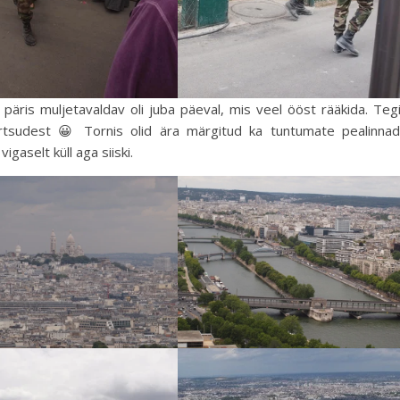
a päris muljetavaldav oli juba päeval, mis veel ööst rääkida. Teg
järtsudest 😀 Tornis olid ära märgitud ka tuntumate pealinna
igaselt küll aga siiski.