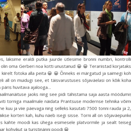
es, läksime eraldi putka juurde ütlesime bronni numbri, kontrolli
 olin oma Gerberi noa kotti unustanud 😀 😀 Terariistad korjatak
 kiirelt fotoka alla peita 😀 😀 Õnneks ei märgatud ja saimegi ko
ffeli all on muidugi see, et täisvarustuses sõjaväelasi on kõik koh
on päris huvitava ajalooga…
maailmanäituse jaoks ning see pidi tähistama saja aasta möödumi
oviti torniga maailmale näidata Prantsuse modernse tehnika võim
he kuu ja viie päevaga ning selleks kasutati 7500 tonni rauda ja 2
 väikse korteri kah, kuhu näeb isegi sisse. Torni all on sõjaväepunk
es kahte moodi kas ühega esimesele platvormile ja sealt teise
ar kohvikut ja turistinänni poodi 😀