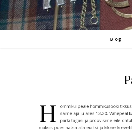
Blogi
P
H
ommikul peale hommikusööki tiksusim
saime aja ju alles 13.20. Vahepeal 
parki tagasi ja proovisime eile õhtu
maksis poes natsa alla eurtsi ja kilone kreve