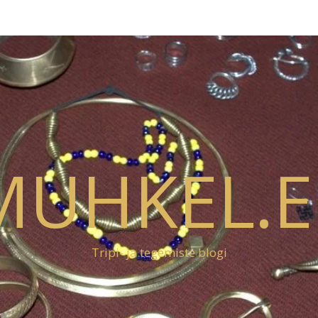
MUHKEL.E
Tripi- ja tegemiste blogi