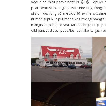
veel õige mitu päeva hotellis 😀 😀 Lõpuks o
paar peatust bussiga ja istusime ringi rongi. 
siis on kas rong või metroo 😀 😀 me istusime 
nii mõnigi pilli- ja pullimees kes midagi mängis
mängis ka pilli ja pärast käis kaabuga ringi,
olid punased seal peotäies, vennike korjas nee