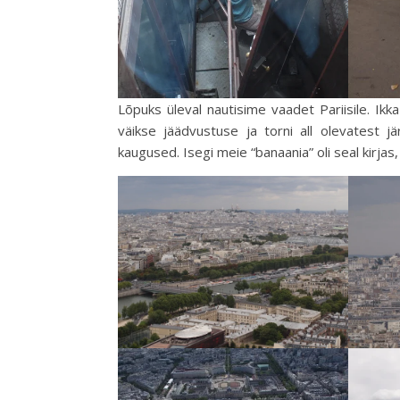
Lõpuks üleval nautisime vaadet Pariisile. Ikk
väikse jäädvustuse ja torni all olevatest 
kaugused. Isegi meie “banaania” oli seal kirjas, v