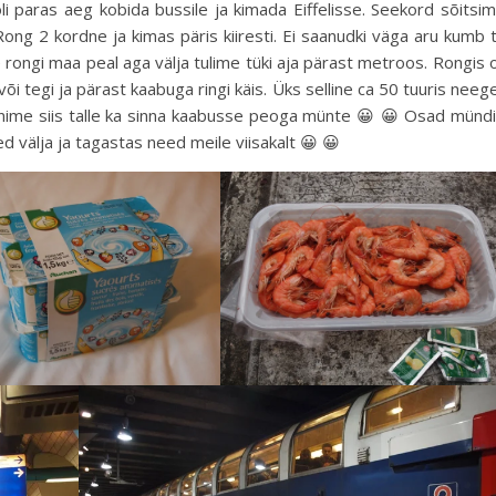
li paras aeg kobida bussile ja kimada Eiffelisse. Seekord sõitsi
Rong 2 kordne ja kimas päris kiiresti. Ei saanudki väga aru kumb 
rongi maa peal aga välja tulime tüki aja pärast metroos. Rongis o
 või tegi ja pärast kaabuga ringi käis. Üks selline ca 50 tuuris neeg
 panime siis talle ka sinna kaabusse peoga münte 😀 😀 Osad münd
d välja ja tagastas need meile viisakalt 😀 😀