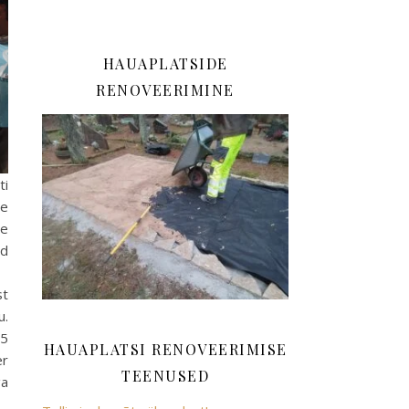
HAUAPLATSIDE
RENOVEERIMINE
ti
se
he
ad
st
u.
,5
HAUAPLATSI RENOVEERIMISE
er
TEENUSED
ga