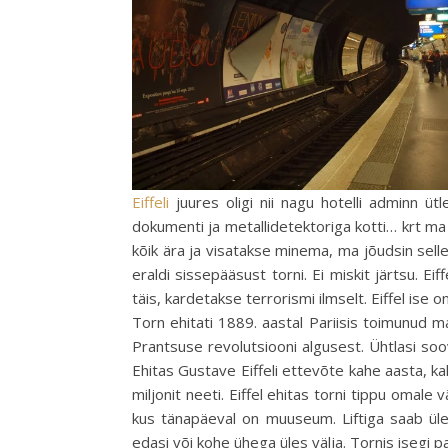
Eiffeli
juures oligi nii nagu hotelli adminn ütl
dokumenti ja metallidetektoriga kotti… krt ma
kõik ära ja visatakse minema, ma jõudsin selle
eraldi sissepääsust torni. Ei miskit järtsu. Ei
täis, kardetakse terrorismi ilmselt. Eiffel ise 
Torn ehitati 1889. aastal Pariisis toimunud 
Prantsuse revolutsiooni algusest. Ühtlasi so
Ehitas Gustave Eiffeli ettevõte kahe aasta, ka
miljonit neeti. Eiffel ehitas torni tippu omale
kus tänapäeval on muuseum. Liftiga saab ül
edasi või kohe ühega üles välja. Tornis isegi pa