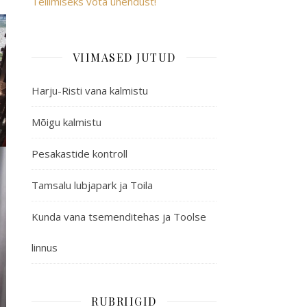
Tellimiseks võta ühendust!
VIIMASED JUTUD
Harju-Risti vana kalmistu
Mõigu kalmistu
Pesakastide kontroll
Tamsalu lubjapark ja Toila
Kunda vana tsemenditehas ja Toolse
linnus
RUBRIIGID