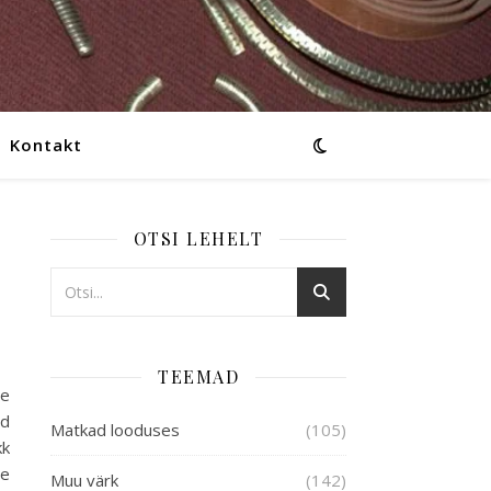
Kontakt
OTSI LEHELT
TEEMAD
se
nd
Matkad looduses
(105)
kk
me
Muu värk
(142)