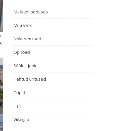
Matkad looduses
Muu värk
in
Nokitsemised
de
Õpitoad
Söök – jook
Tehtud üritused
Tripid
Tsill
Viikingid