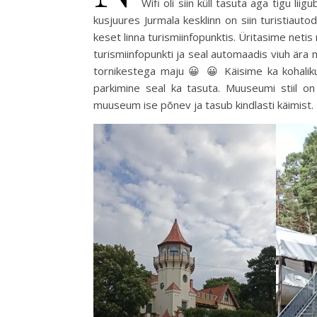
Wifi oli siin küll tasuta aga tigu li
kusjuures Jurmala kesklinn on siin turistiaut
keset linna turismiinfopunktis. Üritasime netis
turismiinfopunkti ja seal automaadis viuh ära m
tornikestega maju 😀 😀 Käisime ka kohali
parkimine seal ka tasuta. Muuseumi stiil on 
muuseum ise põnev ja tasub kindlasti käimist.