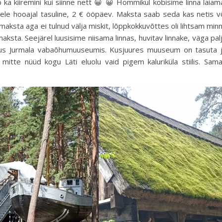
igub ka kiiremini kui siinne nett 😀 😀 Hommikul kobisime linna laiam
odele hooajal tasuline, 2 € ööpäev. Maksta saab seda kas netis v
 maksta aga ei tulnud välja miskit, lõppkokkuvõttes oli lihtsam min
aksta. Seejärel luusisime niisama linnas, huvitav linnake, väga pal
kus Jurmala vabaõhumuuseumis. Kusjuures muuseum on tasuta 
mitte nüüd kogu Läti eluolu vaid pigem kaluriküla stiilis. Sam