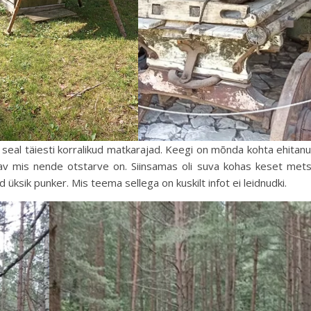
eal täiesti korralikud matkarajad. Keegi on mõnda kohta ehitan
tav mis nende otstarve on. Siinsamas oli suva kohas keset met
d üksik punker. Mis teema sellega on kuskilt infot ei leidnudki.