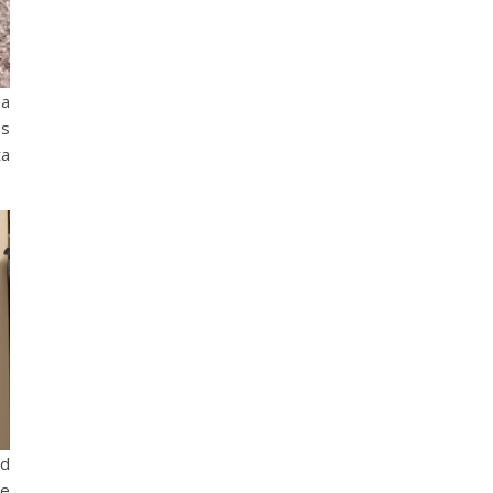
ma
es
ta
id
ne