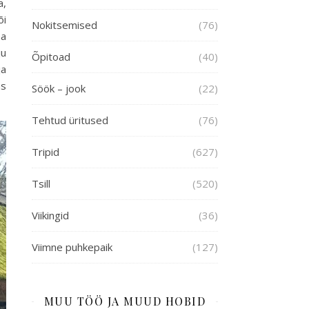
a,
õi
Nokitsemised
(76)
na
ju
Õpitoad
(40)
ja
as
Söök – jook
(22)
Tehtud üritused
(76)
Tripid
(627)
Tsill
(520)
Viikingid
(36)
Viimne puhkepaik
(127)
MUU TÖÖ JA MUUD HOBID