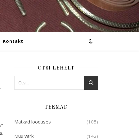
Kontakt
OTSI LEHELT
i
TEEMAD
Matkad looduses
(105)
a”
a.
Muu värk
(142)