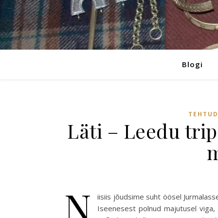
Blogi
TEHTUD
Läti – Leedu tri
N
iisiis jõudsime suht öösel Jurmalass
Iseenesest polnud majutusel viga, 