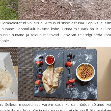
 ülerahvastatud või siis ei kutsunud sisse astuma. Lõpuks jäi sil
 hubane. Loomulikult läksime kohe uurima mis värk on. Kusjuur
usalt hubane ja toidud maitsvad. Soovitan teistelgi seda koh
poole.
um. Sellest muuseumist varem sada korda mööda sõitnud ku
 selle teoks teha. Kusjuures muuseum ei ole ainult üks majake