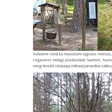
Kolasime veidi ka muuseumi taguses metsas, s
roigastest midagi püstkodade laadset, huvi
mingi ilmselt nõukaaja militaarpärandina säilinu