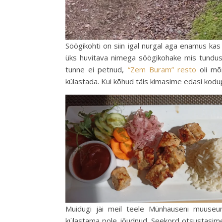
Söögikohti on siin igal nurgal aga enamus kas
üks huvitava nimega söögikohake mis tundus
tunne ei petnud,
“Zem Buram” resto
oli mõn
külastada. Kui kõhud täis kimasime edasi kodu
Muidugi jäi meil teele Münhauseni muuse
külastama pole jõudnud. Seekord otsustasime