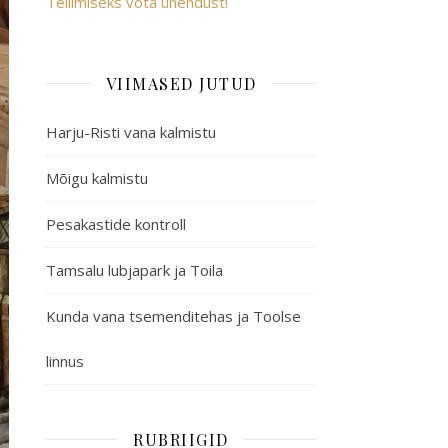
Tellimiseks võta ühendust!
VIIMASED JUTUD
Harju-Risti vana kalmistu
Mõigu kalmistu
Pesakastide kontroll
Tamsalu lubjapark ja Toila
Kunda vana tsemenditehas ja Toolse
linnus
RUBRIIGID