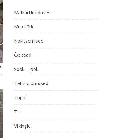
Matkad looduses
Muu värk
Nokitsemised
Õpitoad
ud
Söök – jook
sa
Tehtud üritused
Tripid
Tsill
Viikingid