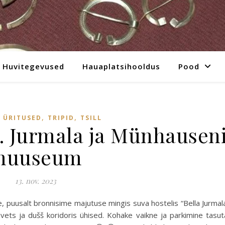
Huvitegevused
Hauaplatsihooldus
Pood
,
,
 ÜRITUSED
TRIPID
TSILL
p. Jurmala ja Münhausen
muuseum
13. nov. 2023
e, puusalt bronnisime majutuse mingis suva hostelis “Bella Jurmal
vets ja dušš koridoris ühised. Kohake vaikne ja parkimine tasut