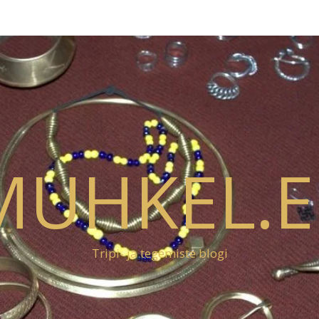
MUHKEL.E
Tripi- ja tegemiste blogi