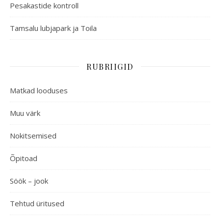
Pesakastide kontroll
Tamsalu lubjapark ja Toila
RUBRIIGID
Matkad looduses
Muu värk
Nokitsemised
Õpitoad
Söök – jook
Tehtud üritused