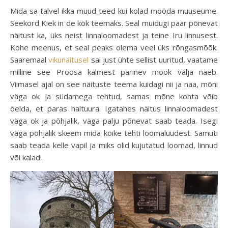
Mida sa talvel ikka muud teed kui kolad mööda muuseume.
Seekord Kiek in de kök teemaks. Seal muidugi paar põnevat
näitust ka, üks neist linnaloomadest ja teine Iru linnusest.
Kohe meenus, et seal peaks olema veel üks rõngasmõõk.
Saaremaal
vikunäitusel
sai just ühte sellist uuritud, vaatame
milline see Proosa kalmest pärinev mõõk välja näeb.
Viimasel ajal on see näituste teema kuidagi nii ja naa, mõni
väga ok ja südamega tehtud, samas mõne kohta võib
öelda, et paras haltuura. Igatahes näitus linnaloomadest
väga ok ja põhjalik, väga palju põnevat saab teada. Isegi
väga põhjalik skeem mida kõike tehti loomaluudest. Samuti
saab teada kelle vapil ja miks olid kujutatud loomad, linnud
või kalad.