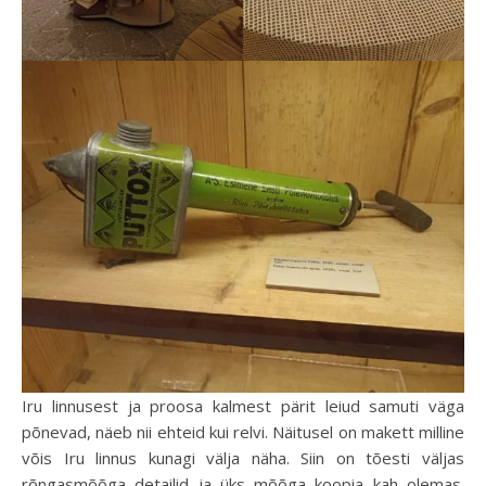
Iru linnusest ja proosa kalmest pärit leiud samuti väga
põnevad, näeb nii ehteid kui relvi. Näitusel on makett milline
võis Iru linnus kunagi välja näha. Siin on tõesti väljas
rõngasmõõga detailid ja üks mõõga koopia kah olemas.