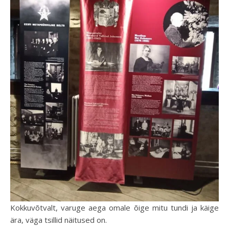
Kokkuvõtvalt, varuge aega omale õige mitu tundi ja käige
ära, väga tsillid näitused on.