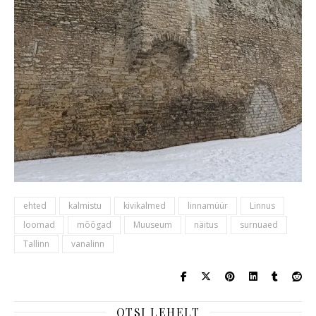
ehted
kalmistu
kivikalmed
linnamüür
Linnus
loomad
mõõgad
Muuseum
näitus
surnuaed
Tallinn
vanalinn
OTSI LEHELT