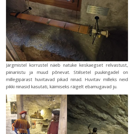
Järgmistel korrustel näeb natuke keskaegset relvastust,
piinariistu ja muud põnevat. Stiilsetel puukingadel on
millegipärast huvitavad pikad ninad. Huvitav milleks neid
pikki ninasid kasutati, käimiseks räigelt ebamugavad ju.