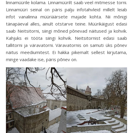
linnamüürile kolama. Linnamüürilt saab veel mitmesse torni.
Linnamüüri seinal on päris palju infotahvleid millelt leiab
infot vanalinna müüriäärsete majade kohta. Nii mõnigi
tänapäeval alles, ainult otstarve teine. Müürikäigust edasi
saab Neitsitorni, siingi mõned põnevad näitused ja kohvik.
Kahjuks ei tööta siingi kohvik. Neitsitornist edasi saab
tallitorni ja väravatorni. Väravatornis on samuti üks põnev
näitus meediumitest. Ei hakka pikemalt sellest kirjutama,
minge vaadake ise, päris põnev on.