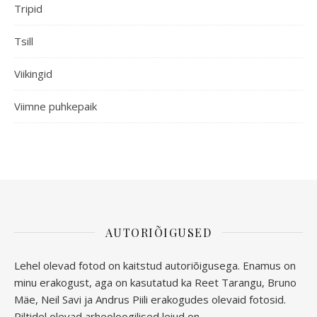
Tripid
Tsill
Viikingid
Viimne puhkepaik
AUTORIÕIGUSED
Lehel olevad fotod on kaitstud autoriõigusega. Enamus on
minu erakogust, aga
on kasutatud ka Reet Tarangu, Bruno
Mäe, Neil Savi ja Andrus Piili erakogudes olevaid fotosid.
Piltidel olevad arheoloogilised leiud on