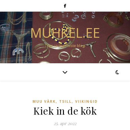
MUHKEL.EE
Tripi- ja tegemiste blogi
,
,
MUU VÄRK
TSILL
VIIKINGID
Kiek in de kök
25. apr 2022