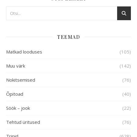
TEEMAD
Matkad looduses
(105)
Muu värk
(142)
Nokitsemised
(76)
Õpitoad
(40)
Söök – jook
(22)
Tehtud üritused
(76)
Tripid
(628)