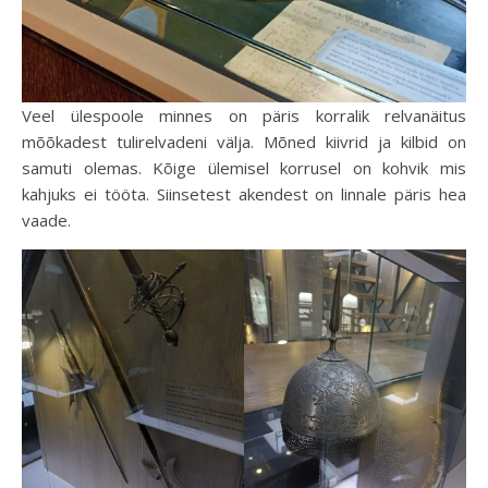
Veel ülespoole minnes on päris korralik relvanäitus
mõõkadest tulirelvadeni välja. Mõned kiivrid ja kilbid on
samuti olemas. Kõige ülemisel korrusel on kohvik mis
kahjuks ei tööta. Siinsetest akendest on linnale päris hea
vaade.