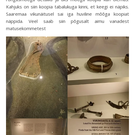
Kahjuks on siin koopia tabalukuga kinni, et keegi ei näpiks.
Saaremaa vikunäitusel sai iga huviline mõõga koopiat
näppida. Veel saab siin põgusalt aimu vanadest
matusekommetest