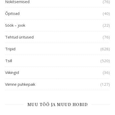
Nokitsemised
(76)
Õpitoad
(40)
Söök – jook
(22)
Tehtud üritused
(76)
Tripid
(628)
Tsill
(520)
Viikingid
(36)
Viimne puhkepaik
(127)
MUU TÖÖ JA MUUD HOBID