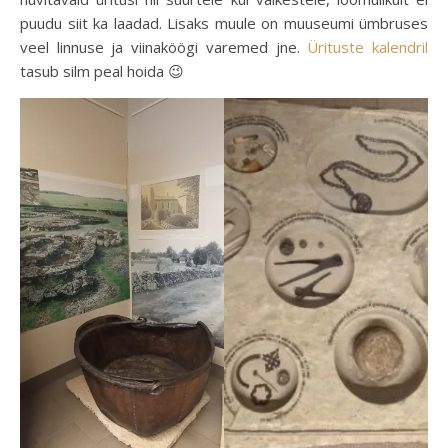
puudu siit ka laadad. Lisaks muule on muuseumi ümbruses
veel linnuse ja viinaköögi varemed jne.
Ürituste kalendril
tasub silm peal hoida 😉