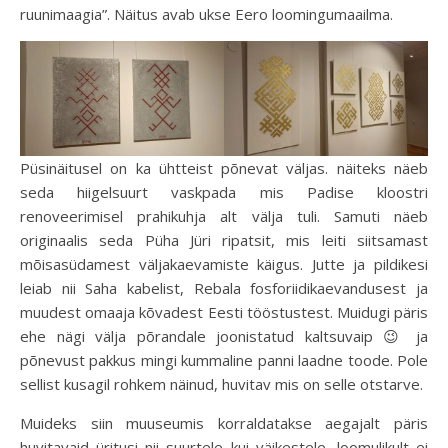
ruunimaagia”. Näitus avab ukse Eero loomingumaailma.
Püsinäitusel on ka ühtteist põnevat väljas. näiteks näeb
seda hiigelsuurt vaskpada mis Padise kloostri
renoveerimisel prahikuhja alt välja tuli. Samuti näeb
originaalis seda Püha Jüri ripatsit, mis leiti siitsamast
mõisasüdamest väljakaevamiste käigus. Jutte ja pildikesi
leiab nii Saha kabelist, Rebala fosforiidikaevandusest ja
muudest omaaja kõvadest Eesti tööstustest. Muidugi päris
ehe nägi välja põrandale joonistatud kaltsuvaip 😉 ja
põnevust pakkus mingi kummaline panni laadne toode. Pole
sellist kusagil rohkem näinud, huvitav mis on selle otstarve.
Muideks siin muuseumis korraldatakse aegajalt päris
huvitavaid üritusi nii suurtele kui väikestele, loomulikult ei