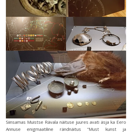
Siinsamas Muistse Rävala näituse juures avati äsja ka Eero
Annuse enigmaatiline rändnäitus “Must kunst ja