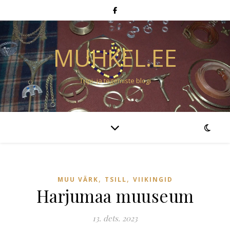
MUHKEL.EE
Tripi- ja tegemiste blogi
,
,
MUU VÄRK
TSILL
VIIKINGID
Harjumaa muuseum
13. dets. 2023