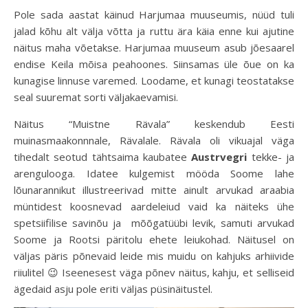
Pole sada aastat käinud Harjumaa muuseumis, nüüd tuli
jalad kõhu alt välja võtta ja ruttu ära käia enne kui ajutine
näitus maha võetakse. Harjumaa muuseum asub jõesaarel
endise Keila mõisa peahoones. Siinsamas üle õue on ka
kunagise linnuse varemed. Loodame, et kunagi teostatakse
seal suuremat sorti väljakaevamisi.
Näitus “Muistne Rävala” keskendub Eesti
muinasmaakonnnale, Rävalale. Rävala oli vikuajal väga
tihedalt seotud tähtsaima kaubatee
Austrvegri
tekke- ja
arengulooga. Idatee kulgemist mööda Soome lahe
lõunarannikut illustreerivad mitte ainult arvukad araabia
müntidest koosnevad aardeleiud vaid ka näiteks ühe
spetsiifilise savinõu ja mõõgatüübi levik, samuti arvukad
Soome ja Rootsi päritolu ehete leiukohad. Näitusel on
väljas päris põnevaid leide mis muidu on kahjuks arhiivide
riiulitel 😉 Iseenesest väga põnev näitus, kahju, et selliseid
ägedaid asju pole eriti väljas püsinäitustel.