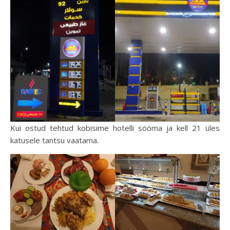
Kui ostud tehtud kobisime hotelli sööma ja kell 21 üles
katusele tantsu vaatama.