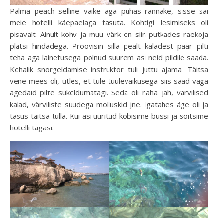
Palma peach selline väike aga puhas rannake, sisse sai
meie hotelli käepaelaga tasuta. Kohtigi lesimiseks oli
pisavalt. Ainult kohv ja muu värk on siin putkades raekoja
platsi hindadega. Proovisin silla pealt kaladest paar pilti
teha aga lainetusega polnud suurem asi neid pildile saada.
Kohalik snorgeldamise instruktor tuli juttu ajama. Täitsa
vene mees oli, ütles, et tule tuulevaikusega siis saad väga
ägedaid pilte sukeldumatagi. Seda oli näha jah, värvilised
kalad, värviliste suudega molluskid jne. Igatahes äge oli ja
tasus täitsa tulla. Kui asi uuritud kobisime bussi ja sõitsime
hotelli tagasi.