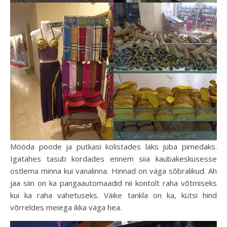
Mööda poode ja putkasi kolistades läks juba pimedaks.
Igatahes tasub kordades ennem siia kaubakeskusesse
ostlema minna kui vanalinna. Hinnad on väga sõbralikud. Ah
jaa siin on ka pangaautomaadid nii kontolt raha võtmiseks
kui ka raha vahetuseks. Väike tankla on ka, kütsi hind
võrreldes meiega ikka väga hea.