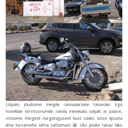
Lõpuks jõudsime mingile rannaäärsele tänavale. Ega
hotellide territooriumile randa minekuks naljalt ei pääse,
otsisime mingeid nurgataguseid kust saaks sisse lipsata
ilma turvamehe silma sattumast 😀 Üks pisike tänav läks