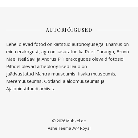
AUTORIÕIGUSED
Lehel olevad fotod on kaitstud autoriõigusega. Enamus on
minu erakogust, aga
on kasutatud ka Reet Tarangu, Bruno
Mäe, Neil Savi ja Andrus Piili erakogudes olevaid fotosid.
Piltidel olevad arheoloogilised leiud on
jäädvustatud
Mahtra muuseumis, Iisaku muuseumis,
Meremuuseumis, Gotlandi ajaloomuuseumis ja
Ajalooinstituudi arhiivis.
© 2026 Muhkel.ee
Ashe Teema
.
WP Royal