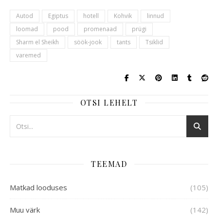
Autod
Egiptus
hotell
Kohvik
linnud
loomad
pood
promenaad
prügi
Sharm el Sheikh
söök-jook
tants
Tsiklid
varemed
OTSI LEHELT
TEEMAD
Matkad looduses
(105)
Muu värk
(142)