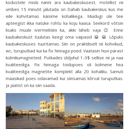
kodustele miski nänni ära kaubakeskusest. Hotellist nii
umbes 15 minutit jalutada on Dahab kaubakeskus kus me
eile kohvitamas käisime kohalikega. Muidugi üle tee
apteegist ikka natuke rohtu ka koju kaasa. Seekord võtsin
lisaks muule ivermektiini ka, äkki läheb vaja 😉 Enne
kaubakeskust tuulutas keegi oma vaipasid 😀 😀 Lõpuks
kaubakeskuses tuuritamas. Siin on praktiliselt nii kohvikud,
wc, turuputkad kui ka fix hinnaga poed. Vaatasin huvi pärast
külmikumagneteid. Putkades üldjuhul 1-3$ sellise nii ja naa
kvaliteediga. Fix hinnaga toidupoes oli kolmene hea
kvaliteediga magnetite komplekt alla 20 kohaliku. Samuti
maasikad poes odavamad kui siinsamas kõrval turuputkas.
Ja jäätist on ka siin saada.