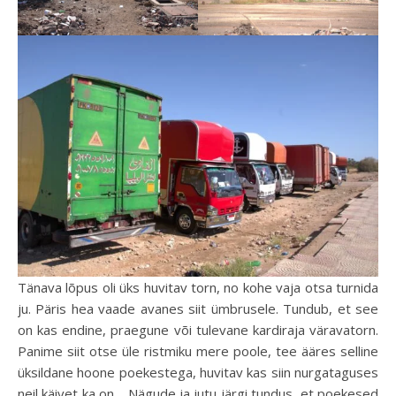
Tänava lõpus oli üks huvitav torn, no kohe vaja otsa turnida
ju. Päris hea vaade avanes siit ümbrusele. Tundub, et see
on kas endine, praegune või tulevane kardiraja väravatorn.
Panime siit otse üle ristmiku mere poole, tee ääres selline
üksildane hoone poekestega, huvitav kas siin nurgataguses
neil käivet ka on… Nägude ja jutu järgi tundus, et poekesed