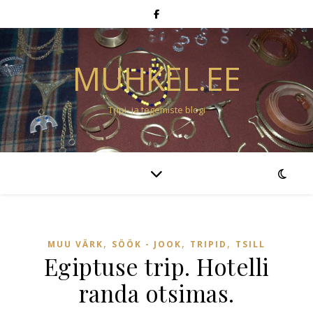
MUHKEL.EE
Tripi- ja tegemiste blogi
,
,
,
MUU VÄRK
SÖÖK - JOOK
TRIPID
TSILL
Egiptuse trip. Hotelli
randa otsimas.