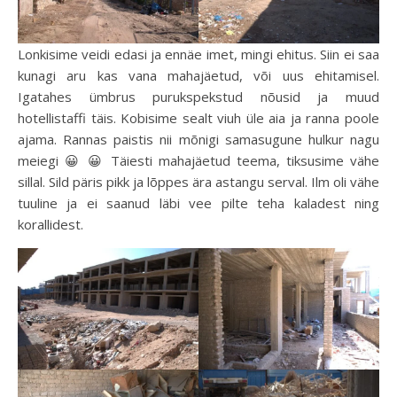
Lonkisime veidi edasi ja ennäe imet, mingi ehitus. Siin ei saa
kunagi aru kas vana mahajäetud, või uus ehitamisel.
Igatahes ümbrus purukspekstud nõusid ja muud
hotellistaffi täis. Kobisime sealt viuh üle aia ja ranna poole
ajama. Rannas paistis nii mõnigi samasugune hulkur nagu
meiegi 😀 😀 Täiesti mahajäetud teema, tiksusime vähe
sillal. Sild päris pikk ja lõppes ära astangu serval. Ilm oli vähe
tuuline ja ei saanud läbi vee pilte teha kaladest ning
korallidest.