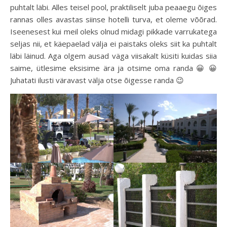
puhtalt läbi. Alles teisel pool, praktiliselt juba peaaegu õiges
rannas olles avastas siinse hotelli turva, et oleme võõrad.
Iseenesest kui meil oleks olnud midagi pikkade varrukatega
seljas nii, et käepaelad välja ei paistaks oleks siit ka puhtalt
läbi läinud. Aga olgem ausad väga viisakalt küsiti kuidas siia
saime, ütlesime eksisime ära ja otsime oma randa 😀 😀
Juhatati ilusti väravast välja otse õigesse randa 😉