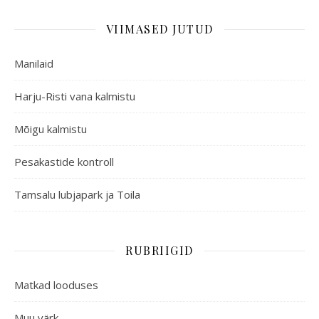
VIIMASED JUTUD
Manilaid
Harju-Risti vana kalmistu
Mõigu kalmistu
Pesakastide kontroll
Tamsalu lubjapark ja Toila
RUBRIIGID
Matkad looduses
Muu värk