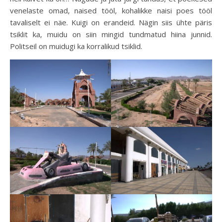
venelaste omad, naised tööl, kohalikke naisi poes tööl
tavaliselt ei näe. Kuigi on erandeid. Nägin siis ühte päris
tsiklit ka, muidu on siin mingid tundmatud hiina junnid.
Politseil on muidugi ka korralikud tsiklid.