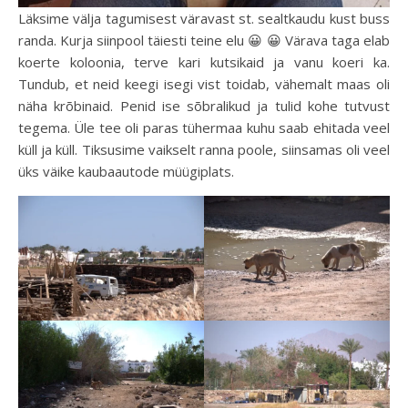
Läksime välja tagumisest väravast st. sealtkaudu kust buss
randa. Kurja siinpool täiesti teine elu 😀 😀 Värava taga elab
koerte koloonia, terve kari kutsikaid ja vanu koeri ka.
Tundub, et neid keegi isegi vist toidab, vähemalt maas oli
näha krõbinaid. Penid ise sõbralikud ja tulid kohe tutvust
tegema. Üle tee oli paras tühermaa kuhu saab ehitada veel
küll ja küll. Tiksusime vaikselt ranna poole, siinsamas oli veel
üks väike kaubaautode müügiplats.