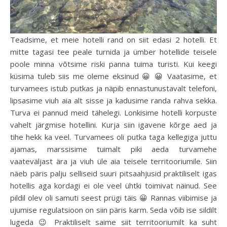
Teadsime, et meie hotelli rand on siit edasi 2 hotelli. Et
mitte tagasi tee peale turnida ja ümber hotellide teisele
poole minna võtsime riski panna tuima turisti. Kui keegi
küsima tuleb siis me oleme eksinud 😀 😀 Vaatasime, et
turvamees istub putkas ja näpib ennastunustavalt telefoni,
lipsasime viuh aia alt sisse ja kadusime randa rahva sekka.
Turva ei pannud meid tähelegi. Lonkisime hotelli korpuste
vahelt järgmise hotellini. Kurja siin igavene kõrge aed ja
tihe hekk ka veel. Turvamees oli putka taga kellegiga juttu
ajamas, marssisime tuimalt piki aeda turvamehe
vaateväljast ära ja viuh üle aia teisele territooriumile. Siin
näeb päris palju selliseid suuri pitsaahjusid praktiliselt igas
hotellis aga kordagi ei ole veel ühtki toimivat näinud. See
pildil olev oli samuti seest prügi täis 😀 Rannas viibimise ja
ujumise regulatsioon on siin päris karm. Seda võib ise sildilt
lugeda 😉 Praktiliselt saime siit territooriumilt ka suht