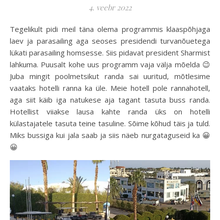
4. veebr 2022
Tegelikult pidi meil täna olema programmis klaaspõhjaga
laev ja parasailing aga seoses presidendi turvanõuetega
lükati parasailing homsesse. Siis pidavat president Sharmist
lahkuma. Puusalt kohe uus programm vaja välja mõelda 😉
Juba mingit poolmetsikut randa sai uuritud, mõtlesime
vaataks hotelli ranna ka üle. Meie hotell pole rannahotell,
aga siit käib iga natukese aja tagant tasuta buss randa.
Hotellist viiakse lausa kahte randa üks on hotelli
külastajatele tasuta teine tasuline. Sõime kõhud täis ja tuld.
Miks bussiga kui jala saab ja siis näeb nurgataguseid ka 😀
😀