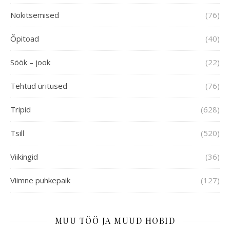
Nokitsemised
(76)
Õpitoad
(40)
Söök – jook
(22)
Tehtud üritused
(76)
Tripid
(628)
Tsill
(520)
Viikingid
(36)
Viimne puhkepaik
(127)
MUU TÖÖ JA MUUD HOBID