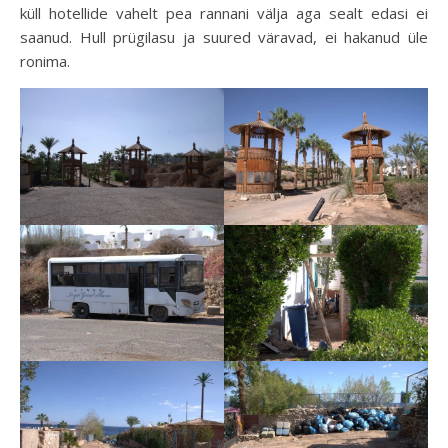
küll hotellide vahelt pea rannani välja aga sealt edasi ei
saanud. Hull prügilasu ja suured väravad, ei hakanud üle
ronima.