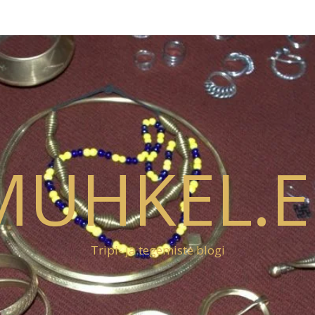
MUHKEL.E
Tripi- ja tegemiste blogi