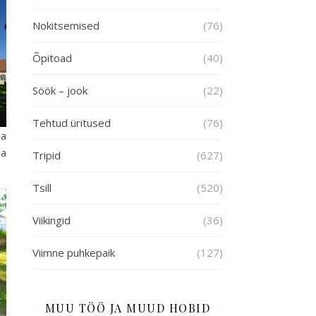
Nokitsemised
(76)
Õpitoad
(40)
Söök – jook
(22)
Tehtud üritused
(76)
ra
sa
Tripid
(627)
Tsill
(520)
Viikingid
(36)
Viimne puhkepaik
(127)
MUU TÖÖ JA MUUD HOBID