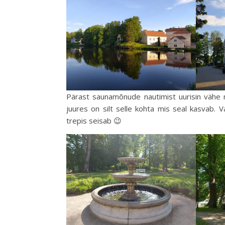
Pärast saunamõnude nautimist uurisin vähe mi
juures on silt selle kohta mis seal kasvab. 
trepis seisab 😉