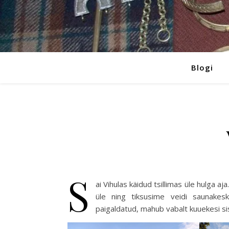
Blogi
S
ai Vihulas käidud tsillimas üle hulga a
üle ning tiksusime veidi saunakes
paigaldatud, mahub vabalt kuuekesi si