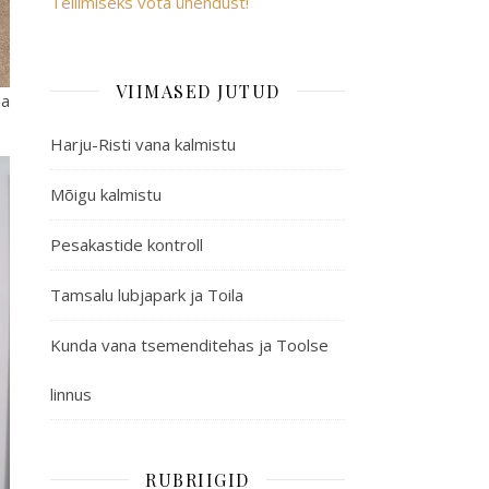
Tellimiseks võta ühendust!
VIIMASED JUTUD
na
Harju-Risti vana kalmistu
Mõigu kalmistu
Pesakastide kontroll
Tamsalu lubjapark ja Toila
Kunda vana tsemenditehas ja Toolse
linnus
RUBRIIGID