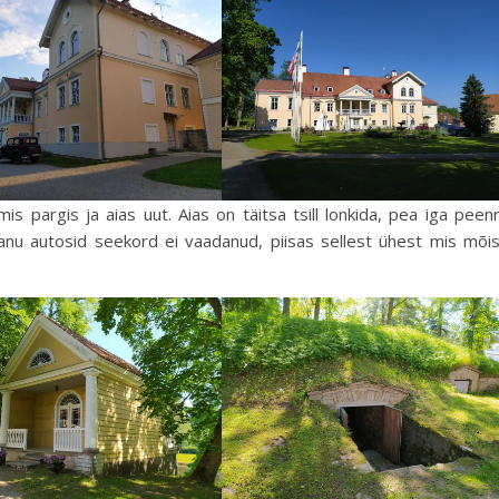
s pargis ja aias uut. Aias on täitsa tsill lonkida, pea iga peen
Vanu autosid seekord ei vaadanud, piisas sellest ühest mis mõi