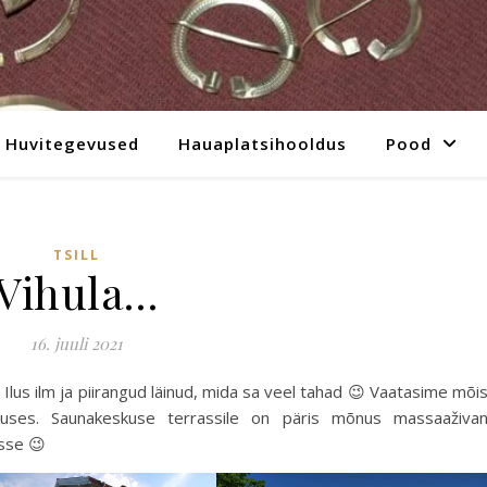
Huvitegevused
Hauaplatsihooldus
Pood
TSILL
Vihula…
16. juuli 2021
ja. Ilus ilm ja piirangud läinud, mida sa veel tahad 😉 Vaatasime mõi
kuses. Saunakeskuse terrassile on päris mõnus massaaživa
sse 😉