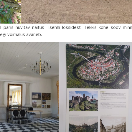
val päris huvitav näitus Tsehhi lossidest. Tekkis kohe soov min
egi võimalus avaneb.