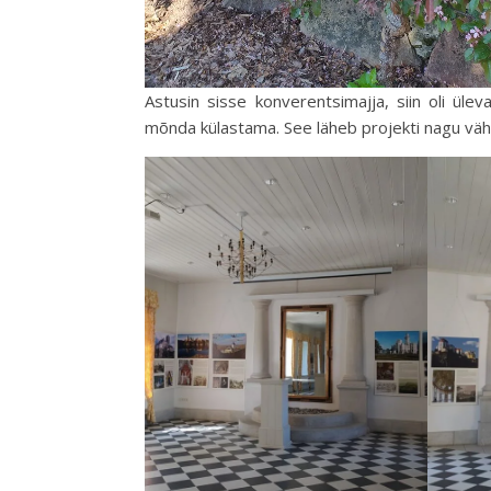
Astusin sisse konverentsimajja, siin oli üle
mõnda külastama. See läheb projekti nagu väh