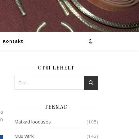
Kontakt
OTSI LEHELT
TEEMAD
sa
nn
Matkad looduses
(105)
Muu värk
(142)