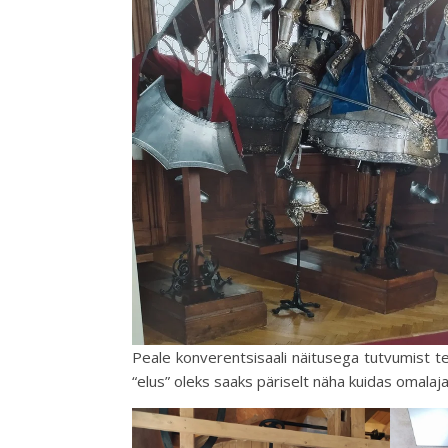
Peale konverentsisaali näitusega tutvumist t
“elus” oleks saaks päriselt näha kuidas omalaja