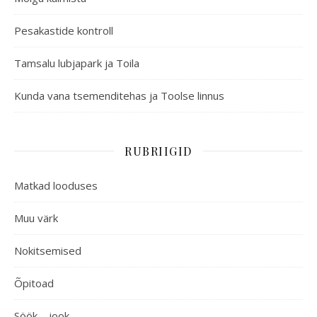
Pesakastide kontroll
Tamsalu lubjapark ja Toila
Kunda vana tsemenditehas ja Toolse linnus
RUBRIIGID
Matkad looduses
Muu värk
Nokitsemised
Õpitoad
Söök – jook