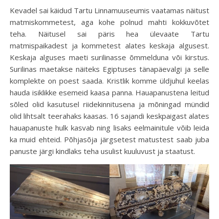
Kevadel sai käidud Tartu Linnamuuseumis vaatamas näitust
matmiskommetest, aga kohe polnud mahti kokkuvõtet
teha. Näitusel sai päris hea ülevaate Tartu
matmispaikadest ja kommetest alates keskaja algusest.
Keskaja alguses maeti surilinasse õmmelduna või kirstus.
Surilinas maetakse näiteks Egiptuses tänapäevalgi ja selle
komplekte on poest saada. Kristlik komme üldjuhul keelas
hauda isiklikke esemeid kaasa panna. Hauapanustena leitud
sõled olid kasutusel riidekinnitusena ja mõningad mündid
olid lihtsalt teerahaks kaasas. 16 sajandi keskpaigast alates
hauapanuste hulk kasvab ning lisaks eelmainitule võib leida
ka muid ehteid. Põhjasõja järgsetest matustest saab juba
panuste järgi kindlaks teha usulist kuuluvust ja staatust.