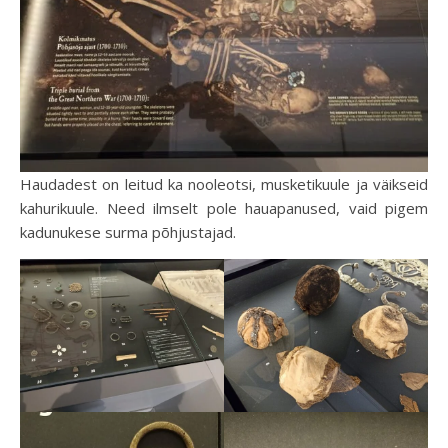
Haudadest on leitud ka nooleotsi, musketikuule ja väikseid
kahurikuule. Need ilmselt pole hauapanused, vaid pigem
kadunukese surma põhjustajad.