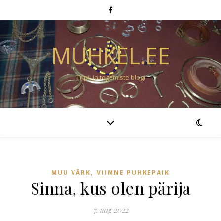
MUHKEL.EE
Tripi- ja tegemiste blogi
,
MUU VÄRK
VIIMNE PUHKEPAIK
Sinna, kus olen pärija
7. aug 2022