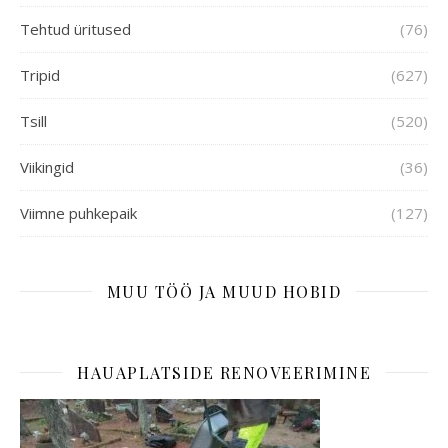
Tehtud üritused
(76)
Tripid
(627)
Tsill
(520)
Viikingid
(36)
Viimne puhkepaik
(127)
MUU TÖÖ JA MUUD HOBID
HAUAPLATSIDE RENOVEERIMINE