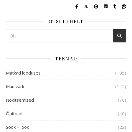
OTSI LEHELT
TEEMAD
Matkad looduses
(105)
Muu värk
(142)
Nokitsemised
(76)
Õpitoad
(40)
Söök – jook
(22)