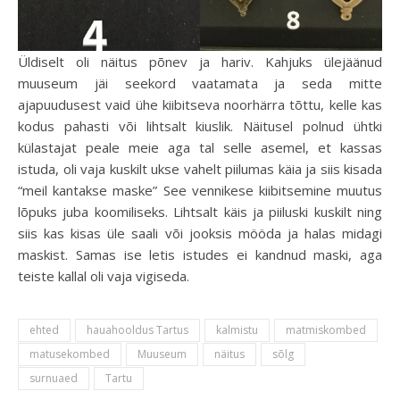
Üldiselt oli näitus põnev ja hariv. Kahjuks ülejäänud
muuseum jäi seekord vaatamata ja seda mitte
ajapuudusest vaid ühe kiibitseva noorhärra tõttu, kelle kas
kodus pahasti või lihtsalt kiuslik. Näitusel polnud ühtki
külastajat peale meie aga tal selle asemel, et kassas
istuda, oli vaja kuskilt ukse vahelt piilumas käia ja siis kisada
“meil kantakse maske” See vennikese kiibitsemine muutus
lõpuks juba koomiliseks. Lihtsalt käis ja piiluski kuskilt ning
siis kas kisas üle saali või jooksis mööda ja halas midagi
maskist. Samas ise letis istudes ei kandnud maski, aga
teiste kallal oli vaja vigiseda.
ehted
hauahooldus Tartus
kalmistu
matmiskombed
matusekombed
Muuseum
näitus
sõlg
surnuaed
Tartu