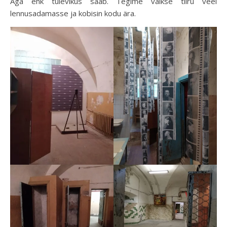
Aga ehk tulevikus saab. Tegime väikse tiiru veel
lennusadamasse ja kobisin kodu ära.