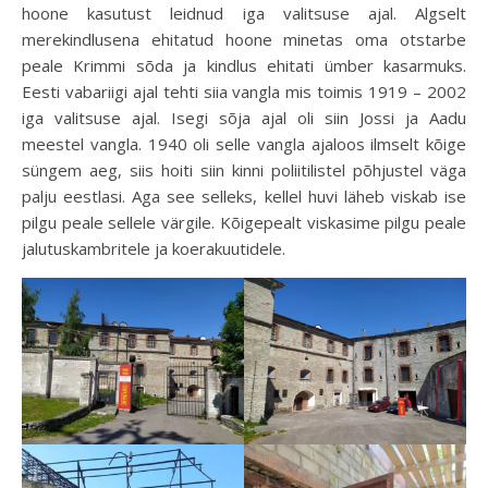
hoone kasutust leidnud iga valitsuse ajal. Algselt
merekindlusena ehitatud hoone minetas oma otstarbe
peale Krimmi sõda ja kindlus ehitati ümber kasarmuks.
Eesti vabariigi ajal tehti siia vangla mis toimis 1919 – 2002
iga valitsuse ajal. Isegi sõja ajal oli siin Jossi ja Aadu
meestel vangla. 1940 oli selle vangla ajaloos ilmselt kõige
süngem aeg, siis hoiti siin kinni poliitilistel põhjustel väga
palju eestlasi. Aga see selleks, kellel huvi läheb viskab ise
pilgu peale sellele värgile. Kõigepealt viskasime pilgu peale
jalutuskambritele ja koerakuutidele.