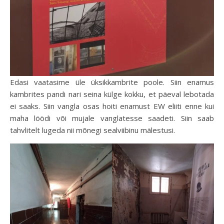
Edasi vaatasime üle üksikkambrite poole. Siin enamus
kambrites pandi nari seina külge kokku, et päeval lebotada
ei saaks. Siin vangla osas hoiti enamust EW eliiti enne kui
maha löödi või mujale vanglatesse saadeti. Siin saab
tahvlitelt lugeda nii mõnegi sealviibinu mälestusi.