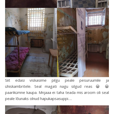
Siit edasi viskasime pilgu peale pesuruumile ja
ühiskambritele. Seal magati nagu silgud reas 😀 😀
paarikümne kaupa. Mnjaaa ei taha teada mis aroom oli seal
peale lõunaks olnud hapukapsasuppi….