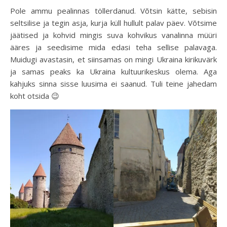
Pole ammu pealinnas töllerdanud. Võtsin kätte, sebisin
seltsilise ja tegin asja, kurja küll hullult palav päev. Võtsime
jäätised ja kohvid mingis suva kohvikus vanalinna müüri
ääres ja seedisime mida edasi teha sellise palavaga.
Muidugi avastasin, et siinsamas on mingi Ukraina kirikuvärk
ja samas peaks ka Ukraina kultuurikeskus olema. Aga
kahjuks sinna sisse luusima ei saanud. Tuli teine jahedam
koht otsida 😉