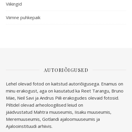
Viikingid
Viimne puhkepaik
AUTORIÕIGUSED
Lehel olevad fotod on kaitstud autoriõigusega. Enamus on
minu erakogust, aga
on kasutatud ka Reet Tarangu, Bruno
Mäe, Neil Savi ja Andrus Piili erakogudes olevaid fotosid.
Piltidel olevad arheoloogilised leiud on
jäädvustatud
Mahtra muuseumis, Iisaku muuseumis,
Meremuuseumis, Gotlandi ajaloomuuseumis ja
Ajalooinstituudi arhiivis.