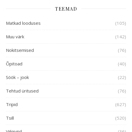
TEEMAD
Matkad looduses
(105)
Muu värk
(142)
Nokitsemised
(76)
Õpitoad
(40)
Söök – jook
(22)
Tehtud üritused
(76)
Tripid
(627)
Tsill
(520)
Viikingid
(36)