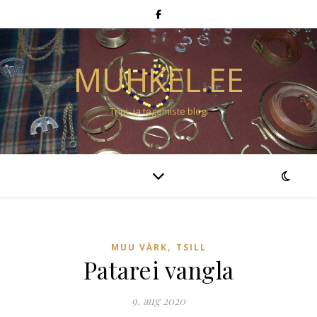
MUHKEL.EE
Tripi- ja tegemiste blogi
,
MUU VÄRK
TSILL
Patarei vangla
9. aug 2020