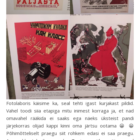
Fotolaboris käisime ka, seal tehti igast kurjakast pildid.
Vahel toodi siia etapiga mitu inimest korraga ja, et nad
omavahel rääkida ei saaks ega näeks üksteist pandi
järjekorras olijad kappi kinni oma järtsu ootama 😀 😀
Põhimõtteliselt praegu siit rohkem edasi ei saa praegu.