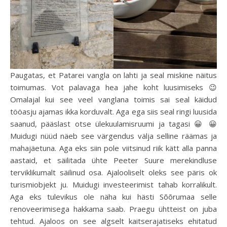
Paugatas, et Patarei vangla on lahti ja seal miskine näitus
toimumas. Vot palavaga hea jahe koht luusimiseks 😉
Omalajal kui see veel vanglana toimis sai seal käidud
tööasju ajamas ikka korduvalt. Aga ega siis seal ringi luusida
saanud, pääslast otse ülekuulamisruumi ja tagasi 😀 😀
Muidugi nüüd näeb see värgendus välja selline räämas ja
mahajäetuna. Aga eks siin pole viitsinud riik kätt alla panna
aastaid, et säilitada ühte Peeter Suure merekindluse
terviklikumalt säilinud osa. Ajalooliselt oleks see päris ok
turismiobjekt ju. Muidugi investeerimist tahab korralikult.
Aga eks tulevikus ole näha kui hästi Sõõrumaa selle
renoveerimisega hakkama saab. Praegu ühtteist on juba
tehtud. Ajaloos on see algselt kaitserajatiseks ehitatud