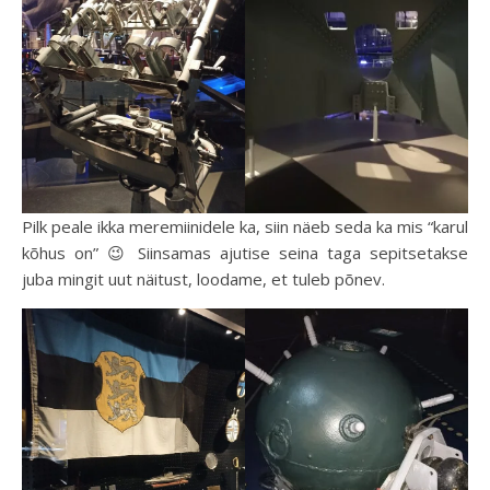
Pilk peale ikka meremiinidele ka, siin näeb seda ka mis “karul
kõhus on” 😉 Siinsamas ajutise seina taga sepitsetakse
juba mingit uut näitust, loodame, et tuleb põnev.