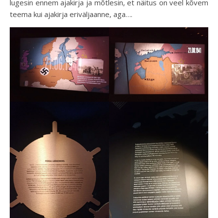
lugesin ennem ajakirja ja mõtlesin, et näitus on veel kõvem
teema kui ajakirja eriväljaanne, aga….