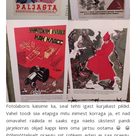
Fotolaboris käisime ka, seal tehti igast kurjakast pildid.
Vahel toodi siia etapiga mitu inimest korraga ja, et nad
omavahel rääkida ei saaks ega näeks üksteist pandi
järjekorras olijad kappi kinni oma järtsu ootama 😀 😀
Põhimõtteliselt praegu siit rohkem edasi ei saa praegu.