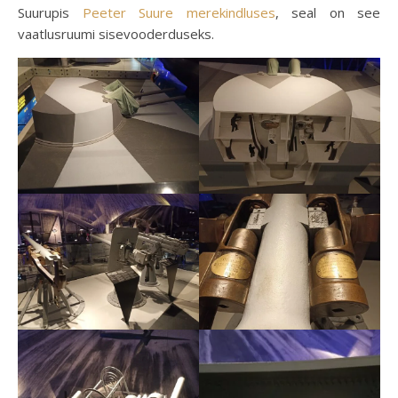
Suurupis
Peeter Suure merekindluses
, seal on see
vaatlusruumi sisevooderduseks.