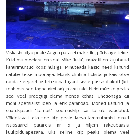
Viskasin pilgu peale Aegna patarei maketile, päris äge teine.
Kuid mu meelest on seal väike “kala”, maketil on kujutatud
kahurimürsud koos hülsiga. Minuteada käisid need kahurid
natuke teise moonaga. Mürsk oli ilma hülsita ja käis otse
rauda, seejärel pisteti sinna tagant sisse püssirohukott (krt
teab mis see täpne nimi on) ja anti tuld. Neid mürske peaks
seal veel praegugi olema mõnes kohas. Ühesõnaga kui
mõni spetsialist loeb ja ehk parandab. Mõned kahurid ja
suutükipaadi “Lembit” soomuskilp sai ka üle vaadatud.
Väidetavalt olla see kilp peale laeva lammutamist olnud
Naissaarel patareis nr 5 ja hiljem raketibaasis
kuulipildujapesana. Üks selline kilp peaks olema veel