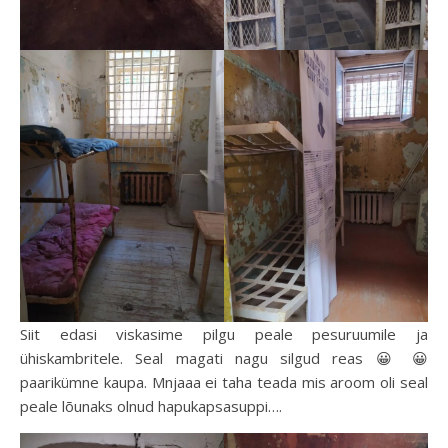
Siit edasi viskasime pilgu peale pesuruumile ja
ühiskambritele. Seal magati nagu silgud reas 😀 😀
paarikümne kaupa. Mnjaaa ei taha teada mis aroom oli seal
peale lõunaks olnud hapukapsasuppi….