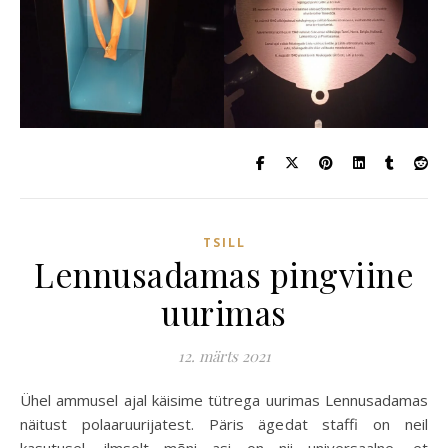
TSILL
Lennusadamas pingviine
uurimas
12. märts 2021
Ühel ammusel ajal käisime tütrega uurimas Lennusadamas
näitust polaaruurijatest. Päris ägedat staffi on neil