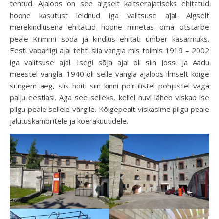
tehtud. Ajaloos on see algselt kaitserajatiseks ehitatud
hoone kasutust leidnud iga valitsuse ajal. Algselt
merekindlusena ehitatud hoone minetas oma otstarbe
peale Krimmi sõda ja kindlus ehitati ümber kasarmuks.
Eesti vabariigi ajal tehti siia vangla mis toimis 1919 – 2002
iga valitsuse ajal. Isegi sõja ajal oli siin Jossi ja Aadu
meestel vangla. 1940 oli selle vangla ajaloos ilmselt kõige
süngem aeg, siis hoiti siin kinni poliitilistel põhjustel väga
palju eestlasi. Aga see selleks, kellel huvi läheb viskab ise
pilgu peale sellele värgile. Kõigepealt viskasime pilgu peale
jalutuskambritele ja koerakuutidele.