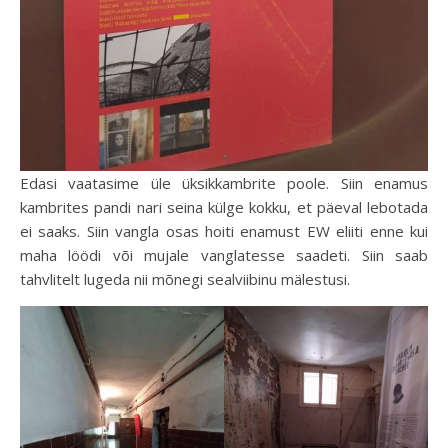
Edasi vaatasime üle üksikkambrite poole. Siin enamus
kambrites pandi nari seina külge kokku, et päeval lebotada
ei saaks. Siin vangla osas hoiti enamust EW eliiti enne kui
maha löödi või mujale vanglatesse saadeti. Siin saab
tahvlitelt lugeda nii mõnegi sealviibinu mälestusi.