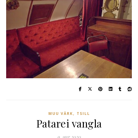
,
MUU VÄRK
TSILL
Patarei vangla
9. aug 2020