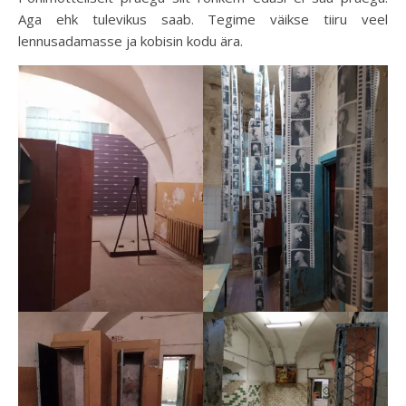
Aga ehk tulevikus saab. Tegime väikse tiiru veel
lennusadamasse ja kobisin kodu ära.