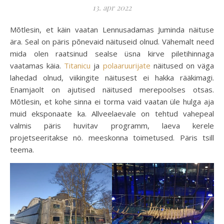
13. apr 2022
Mõtlesin, et käin vaatan Lennusadamas Juminda näituse
ära. Seal on päris põnevaid näituseid olnud. Vähemalt need
mida olen raatsinud sealse üsna kirve piletihinnaga
vaatamas käia.
Titanicu
ja
polaaruurijate
näitused on väga
lahedad olnud, viikingite näitusest ei hakka rääkimagi.
Enamjaolt on ajutised näitused merepoolses otsas.
Mõtlesin, et kohe sinna ei torma vaid vaatan üle hulga aja
muid eksponaate ka. Allveelaevale on tehtud vahepeal
valmis päris huvitav programm, laeva kerele
projetseeritakse nö. meeskonna toimetused. Päris tsill
teema.