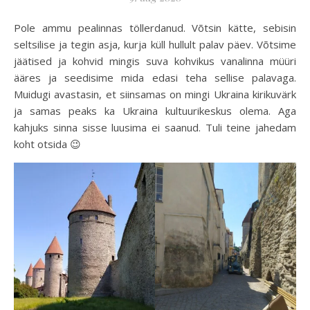
Pole ammu pealinnas töllerdanud. Võtsin kätte, sebisin
seltsilise ja tegin asja, kurja küll hullult palav päev. Võtsime
jäätised ja kohvid mingis suva kohvikus vanalinna müüri
ääres ja seedisime mida edasi teha sellise palavaga.
Muidugi avastasin, et siinsamas on mingi Ukraina kirikuvärk
ja samas peaks ka Ukraina kultuurikeskus olema. Aga
kahjuks sinna sisse luusima ei saanud. Tuli teine jahedam
koht otsida 😉