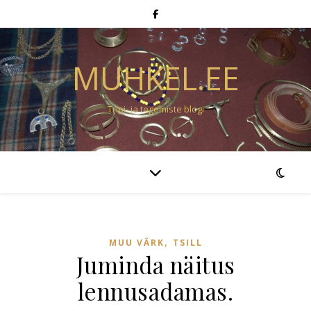
MUHKEL.EE
Tripi- ja tegemiste blogi
,
MUU VÄRK
TSILL
Juminda näitus
lennusadamas.