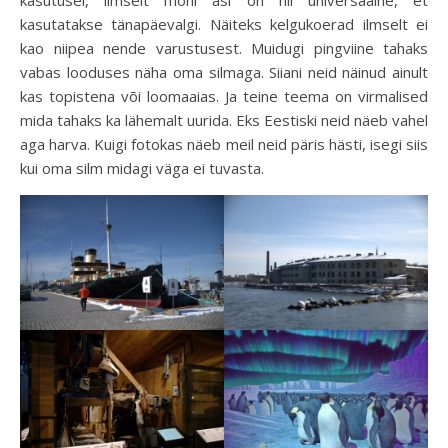
kasutusel, ilmselt mõni asi on nii universaalne, et
kasutatakse tänapäevalgi. Näiteks kelgukoerad ilmselt ei
kao niipea nende varustusest. Muidugi pingviine tahaks
vabas looduses näha oma silmaga. Siiani neid näinud ainult
kas topistena või loomaaias. Ja teine teema on virmalised
mida tahaks ka lähemalt uurida. Eks Eestiski neid näeb vahel
aga harva. Kuigi fotokas näeb meil neid päris hästi, isegi siis
kui oma silm midagi väga ei tuvasta.