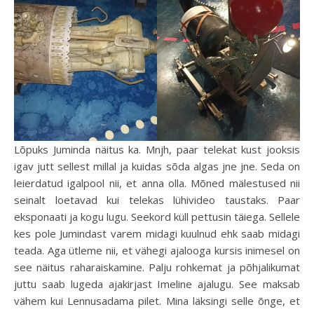
Lõpuks Juminda näitus ka. Mnjh, paar telekat kust jooksis
igav jutt sellest millal ja kuidas sõda algas jne jne. Seda on
leierdatud igalpool nii, et anna olla. Mõned mälestused nii
seinalt loetavad kui telekas lühivideo taustaks. Paar
eksponaati ja kogu lugu. Seekord küll pettusin täiega. Sellele
kes pole Jumindast varem midagi kuulnud ehk saab midagi
teada. Aga ütleme nii, et vähegi ajalooga kursis inimesel on
see näitus raharaiskamine. Palju rohkemat ja põhjalikumat
juttu saab lugeda ajakirjast Imeline ajalugu. See maksab
vähem kui Lennusadama pilet. Mina läksingi selle õnge, et