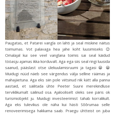
Paugatas, et Patarei vangla on lahti ja seal miskine näitus
toimumas. Vot palavaga hea jahe koht luusimiseks 😉
Omalajal kui see veel vanglana toimis sai seal käidud
tööasju ajamas ikka korduvalt. Aga ega siis seal ringi luusida
saanud, pääslast otse ülekuulamisruumi ja tagasi 😀 😀
Muidugi nüüd näeb see värgendus välja selline räämas ja
mahajäetuna. Aga eks siin pole viitsinud riik kätt alla panna
aastaid, et säilitada ühte Peeter Suure merekindluse
terviklikumalt säilinud osa. Ajalooliselt oleks see päris ok
turismiobjekt ju. Muidugi investeerimist tahab korralikult.
Aga eks tulevikus ole näha kui hästi Sõõrumaa selle
renoveerimisega hakkama saab. Praegu ühtteist on juba