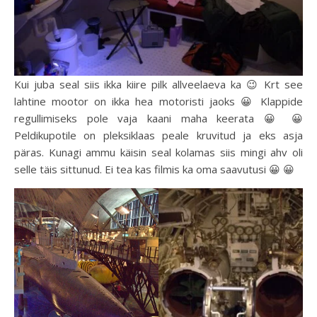
Kui juba seal siis ikka kiire pilk allveelaeva ka 😉 Krt see
lahtine mootor on ikka hea motoristi jaoks 😀 Klappide
regullimiseks pole vaja kaani maha keerata 😀 😀
Peldikupotile on pleksiklaas peale kruvitud ja eks asja
päras. Kunagi ammu käisin seal kolamas siis mingi ahv oli
selle täis sittunud. Ei tea kas filmis ka oma saavutusi 😀 😀