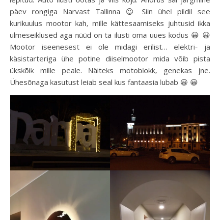
päev rongiga Narvast Tallinna 😉 Siin ühel pildil see
kurikuulus mootor kah, mille kättesaamiseks juhtusid ikka
ulmeseiklused aga nüüd on ta ilusti oma uues kodus 😀 😀
Mootor iseenesest ei ole midagi erilist… elektri- ja
käsistarteriga ühe potine diiselmootor mida võib pista
ükskõik mille peale. Näiteks motoblokk, genekas jne.
Ühesõnaga kasutust leiab seal kus fantaasia lubab 😀 😀