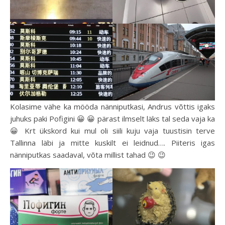
Kolasime vähe ka mööda nänniputkasi, Andrus võttis igaks
juhuks paki Pofigini 😀 😀 pärast ilmselt läks tal seda vaja ka
😀 Krt ükskord kui mul oli siili kuju vaja tuustisin terve
Tallinna läbi ja mitte kuskilt ei leidnud…. Piiteris igas
nänniputkas saadaval, võta millist tahad 😉 😉