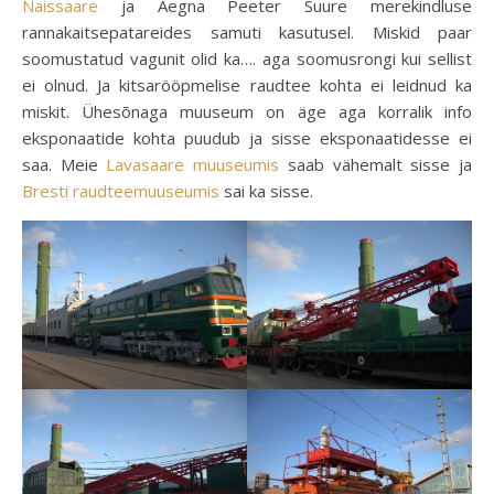
Naissaare
ja Aegna Peeter Suure merekindluse
rannakaitsepatareides samuti kasutusel. Miskid paar
soomustatud vagunit olid ka…. aga soomusrongi kui sellist
ei olnud. Ja kitsarööpmelise raudtee kohta ei leidnud ka
miskit. Ühesõnaga muuseum on äge aga korralik info
eksponaatide kohta puudub ja sisse eksponaatidesse ei
saa. Meie
Lavasaare muuseumis
saab vähemalt sisse ja
Bresti raudteemuuseumis
sai ka sisse.