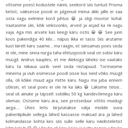
võtsime poest kodustele nänni, seekord siis tuntud Prisma
ketist, väiksesse poodi ei julgenud minna äkki jälle ei saa
osta nagu eelmine kord juhtus 😀 ja oligi mootor kohal.
Vaatasime üle, kõik vinksvonks, arved ja asjad ka nii nagu
vaja. Aga mis arvate kas keegi käru ostis 😀 😀 See junn
koos pakendiga 40 kilo… näpus ikka ei tassi. Siis arutame
kust kiirelt käru saame… ma räägin, et siinsamas poes seda
ei ole, mine sinna nurga taha ehituspoodi seal on sobiv käru
müügil. Andrus kauples, et me Aleksiga läheks ise vaataks
käru ta niikaua uurib veel seda riistapuud. Tormasime
minema ja viuh esimesse poodi sisse kus neid võiks müügil
olla, oli kõike muud aga mitte käru. Nagu ma juba ennem
ütlesin, et seal poes ei ole nii ka läks 😀 Läksime teise…
seal oli ainuke ja täpselt sobiliku 50 kg kandevõimega käru
olemas. Ostsime käru ära, see protseduur võttis muidugi
aega…. Ühes letis kirjutatakse välja miskile suva
paberilipikule sellega lähed kassasse maksad ära ja lähed
kolmandasse kohta kes siis sulle selle käru näidisteletist