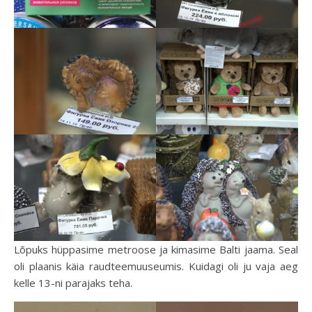
Lõpuks hüppasime metroose ja kimasime Balti jaama. Seal
oli plaanis käia raudteemuuseumis. Kuidagi oli ju vaja aeg
kelle 13-ni parajaks teha.