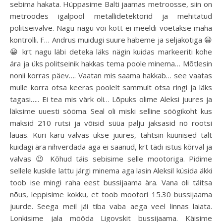
sebima hakata. Hüppasime Balti jaamas metroosse, siin on
metroodes igalpool metallidetektorid ja mehitatud
politseivalve. Nagu nägu või kott ei meeldi võetakse maha
kontrolli. F… Andrus muidugi suure habeme ja seljakotiga 😀
😀 krt nagu läbi deteka läks nägin kuidas markeeriti kohe
ära ja üks politseinik hakkas tema poole minema… Mõtlesin
nonii korras päev…. Vaatan mis saama hakkab… see vaatas
mulle korra otsa keeras poolelt sammult otsa ringi ja läks
tagasi….. Ei tea mis värk oli… Lõpuks olime Aleksi juures ja
läksime uuesti sööma. Seal oli miski selline söögikoht kus
maksid 210 rutsi ja võisid süüa palju jaksasid nö rootsi
lauas. Kuri karu valvas ukse juures, tahtsin küünised talt
kuidagi ära nihverdada aga ei saanud, krt tädi istus kõrval ja
valvas 😉 Kõhud täis sebisime selle mootoriga. Pidime
sellele kuskile lattu järgi minema aga lasin Aleksil küsida äkki
toob ise mingi raha eest bussijaama ära. Vana oli täitsa
nõus, leppisime kokku, et toob mootori 15.30 bussijaama
juurde. Seega meil jäi tiba vaba aega veel linnas laiata.
Lonkisime jala mööda Ligovskit bussijaama. Käisime