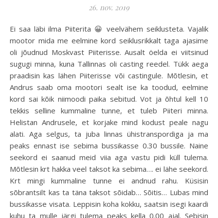
26. nov. 2019
Ei saa läbi ilma Piiterita 😀 veelvähem seiklusteta. Vajalik
mootor mida me eelmine kord seiklusrikkalt taga ajasime
oli jõudnud Moskvast Piiterisse. Ausalt öelda ei viitsinud
sugugi minna, kuna Tallinnas oli casting reedel. Tükk aega
praadisin kas lähen Piiterisse või castingule. Mõtlesin, et
Andrus saab oma mootori sealt ise ka toodud, eelmine
kord sai kõik niimoodi paika sebitud. Vot ja õhtul kell 10
tekkis selline kummaline tunne, et tuleb Piiteri minna.
Helistan Andrusele, et korjake mind kodust peale nagu
alati. Aga selgus, ta juba linnas ühistranspordiga ja ma
peaks ennast ise sebima bussikasse 0.30 bussile. Naine
seekord ei saanud meid viia aga vastu pidi küll tulema.
Mõtlesin krt hakka veel taksot ka sebima…. ei lähe seekord.
Krt mingi kummaline tunne ei andnud rahu. Küsisin
sõbrantsilt kas ta täna taksot sõidab… Sõitis… Lubas mind
bussikasse visata. Leppisin koha kokku, saatsin isegi kaardi
kuhu ta mulle järgi tulema peaks kella 0.00 ajal. Sebisin