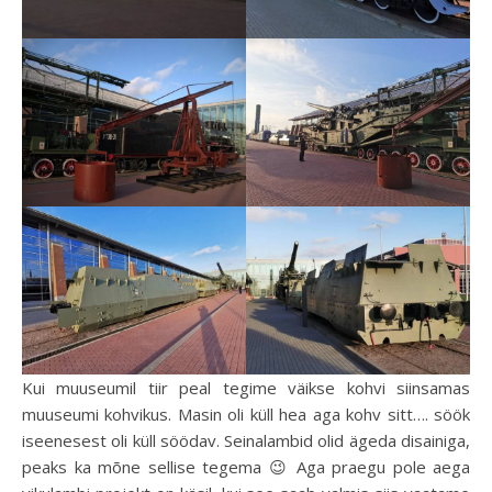
Kui muuseumil tiir peal tegime väikse kohvi siinsamas
muuseumi kohvikus. Masin oli küll hea aga kohv sitt…. söök
iseenesest oli küll söödav. Seinalambid olid ägeda disainiga,
peaks ka mõne sellise tegema 😉 Aga praegu pole aega