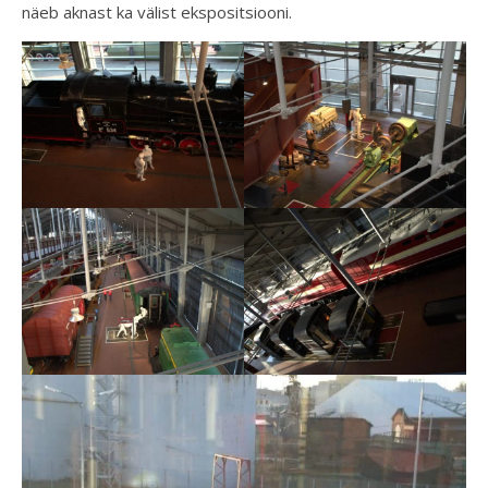
näeb aknast ka välist ekspositsiooni.