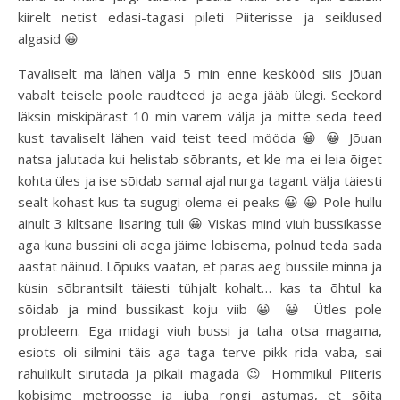
kiirelt netist edasi-tagasi pileti Piiterisse ja seiklused
algasid 😀
Tavaliselt ma lähen välja 5 min enne keskööd siis jõuan
vabalt teisele poole raudteed ja aega jääb ülegi. Seekord
läksin miskipärast 10 min varem välja ja mitte seda teed
kust tavaliselt lähen vaid teist teed mööda 😀 😀 Jõuan
natsa jalutada kui helistab sõbrants, et kle ma ei leia õiget
kohta üles ja ise sõidab samal ajal nurga tagant välja täiesti
sealt kohast kus ta sugugi olema ei peaks 😀 😀 Pole hullu
ainult 3 kiltsane lisaring tuli 😀 Viskas mind viuh bussikasse
aga kuna bussini oli aega jäime lobisema, polnud teda sada
aastat näinud. Lõpuks vaatan, et paras aeg bussile minna ja
küsin sõbrantsilt täiesti tühjalt kohalt… kas ta õhtul ka
sõidab ja mind bussikast koju viib 😀 😀 Ütles pole
probleem. Ega midagi viuh bussi ja taha otsa magama,
esiots oli silmini täis aga taga terve pikk rida vaba, sai
rahulikult sirutada ja pikali magada 😉 Hommikul Piiteris
kobisime metroosse ja juba rongi astumas, et sõita