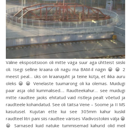
Väline ekspositsioon oli mitte väga suur aga ühtteist siiski
oli. Isegi selline kraana oli nagu ma BAM-il nägin 😀 😀 2
meest peal… üks on kraanajuht ja teine kütja, et ikka auru
oleks 😀 😀 Venelaste tuumarong oli ka olemas. Muidugi
paar asja olid kummalised…. Raudteekahur… see muidugi
mitte raudtee jaoks ehitatud vaid ristleja pealt võetud ja
raudteele kohandatud. See oli täitsa Vene – Soome ja II MS
kasutusel. Kujutan ette kui see 305mm kahur kuskil
raudteel litri pani siis raudtee värises Vladivostokini välja 😀
😀 Sarnased kuid natuke tummisemad kahurid olid meil