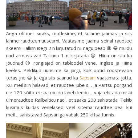
Aega oli meil sitaks, mõtlesime, et kolame jaamas ja siis
lähme raudteemuuseumi. Vaatasime jaama seinal raudtee
skeemi Tallinn isegi 2 n kirjutatud nii nagu peab 😀 😀 muidu
nad armastavad Tallinna 1 n kirjutada 😀 Hiina on siia ka
jõudnud 😉 rongiajad on tabloodel Vene, Inglise ja Hiina
keeles. Peldikud uurisime ka järgi, kõik potid roostevaba
teras jne 😀 Ja ega siis saanud ka
Sapsani
vaatamata jätta.
Kui meil siin halavad, et raudtee jube s… ja Partsu porgand
üle 120 sõita ei saa muidu läheb lendu… vaja ehitada miski
ulmeraudtee Railbalticu näol, et saaks 200 sahistada. Tekib
küsimus kuidas venelased veel sitema raudtee peal kui
meil… sahistavad Sapsaniga vabalt 250 kiltsa tunnis.