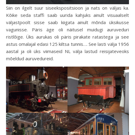
Siin on ilgelt suur siseekspositsioon ja nats on väljas ka.
Kõike seda staffi saab uurida kahjuks ainult visuaalselt
väljastpoolt sisse saab kiigata ainult mõnda üksikusse
vagunisse. Päris äge oli näitusel muidugi auruveduri
ristlõige. Üks aurukas oli päris pirakate ratastega ja see
astus omalajal edasi 125 kiltsa tunnis…. See lasti välja 1956
aastal ja oli üks viimaseid NL välja lastud reisijateveoks
mõeldud auruvedureid.