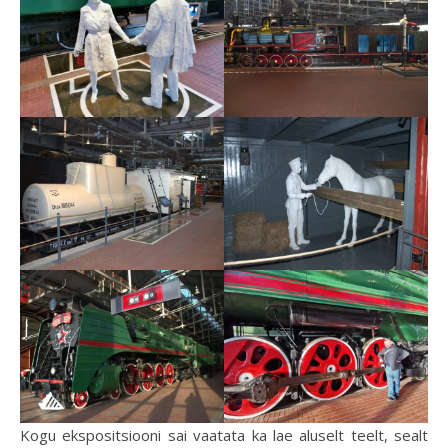
Kogu ekspositsiooni sai vaatata ka lae aluselt teelt, sealt