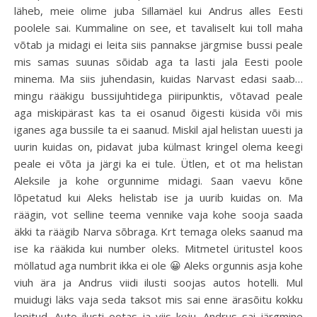
läheb, meie olime juba Sillamäel kui Andrus alles Eesti
poolele sai. Kummaline on see, et tavaliselt kui toll maha
võtab ja midagi ei leita siis pannakse järgmise bussi peale
mis samas suunas sõidab aga ta lasti jala Eesti poole
minema. Ma siis juhendasin, kuidas Narvast edasi saab…
mingu rääkigu bussijuhtidega piiripunktis, võtavad peale
aga miskipärast kas ta ei osanud õigesti küsida või mis
iganes aga bussile ta ei saanud. Miskil ajal helistan uuesti ja
uurin kuidas on, pidavat juba külmast kringel olema keegi
peale ei võta ja järgi ka ei tule. Ütlen, et ot ma helistan
Aleksile ja kohe orgunnime midagi. Saan vaevu kõne
lõpetatud kui Aleks helistab ise ja uurib kuidas on. Ma
räägin, vot selline teema vennike vaja kohe sooja saada
äkki ta räägib Narva sõbraga. Krt temaga oleks saanud ma
ise ka rääkida kui number oleks. Mitmetel üritustel koos
möllatud aga numbrit ikka ei ole 😀 Aleks orgunnis asja kohe
viuh ära ja Andrus viidi ilusti soojas autos hotelli. Mul
muidugi läks vaja seda taksot mis sai enne ärasõitu kokku
lepitud. Auto ilusti ootas ja viis koju. Andrus sai järgmine