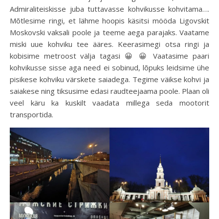
Admiraliteiskisse juba tuttavasse kohvikusse kohvitama….
Mõtlesime ringi, et lähme hoopis käsitsi mööda Ligovskit
Moskovski vaksali poole ja teeme aega parajaks. Vaatame
miski uue kohviku tee ääres. Keerasimegi otsa ringi ja
kobisime metroost välja tagasi 😀 😀 Vaatasime paari
kohvikusse sisse aga need ei sobinud, lõpuks leidsime ühe
pisikese kohviku värskete saiadega. Tegime väikse kohvi ja
saiakese ning tiksusime edasi raudteejaama poole. Plaan oli
veel käru ka kuskilt vaadata millega seda mootorit
transportida.