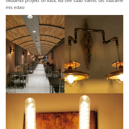
vikulambi projekt on käsil, kui see saab valmis siis vaatame
mis edasi