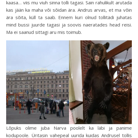
kaasa… viis mu viuh sinna tolli tagasi. Sain rahulikult arutada
kas jään ka maha või sõidan ära. Andrus arvas, et ma võin
ära sõita, küll ta saab. Ennem kuri olnud tollitädi juhatas
mind bussi juurde tagasi ja soovis naeratades head reisi.
Ma ei saanud sittagi aru mis toimub.
Lõpuks olime juba Narva poolelt ka läbi ja panime
kodupoole. Üritasin vahepeal uurida kuidas Andrusel tollis