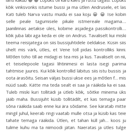
lahti kakub 😀 😀 Lõpuks oli käru käes ja ruttu tagasi. Lõpuks
kõik vinksvonks istume bussi ja ma ütlen Andrusele, et las
Kati tuleb Narva vastu muidu ei saa koju 😀 😀 Ise kobin
selle peale tagumisele pikale istmereale magama….
Jaanilinnas aetakse üles, kobime asjadega passikontrolli….
kõik juba läbi aga keda ei ole on Andrus. Tavaliselt kui miski
teema reisijatega on siis bussijuhtidele öeldakse. Küsin siis
ühelt mis värk, ütles, et Vene toll pidas kontrolliks kinni.
Mõtlen toho till ae midagi ei tea mis ja kus. Tavaliselt on nii,
et teiselepoole tagasi lihtinimesi ei lasta isegi parima
tahtmise juures. Kui kõik kontrollid läbitus siis istu bussis ja
oota ärasõitu. Seisan väljas bussi ukse ees ja mõtlen f… mis
nüüd saab. Kätte ma teda sealt ei saa ja rääkida ka ei saa.
Tuleb miski kuri tollitädi ja ütleb kõik, sõitke minema üks
jääb maha. Bussijuht küsib tollitädilt, et kas temaga paar
sõna rääkida saab enne kui ära sõidame. See käratab mitte
mingil juhul, keerab ringi vaatab mulle otsa ja küsib kas teie
tahate temaga rääkida. Ütlen, et tahan küll jah… koos ju
tulime kuhu ma ta niimoodi jätan. Naeratas ja ütles tulge