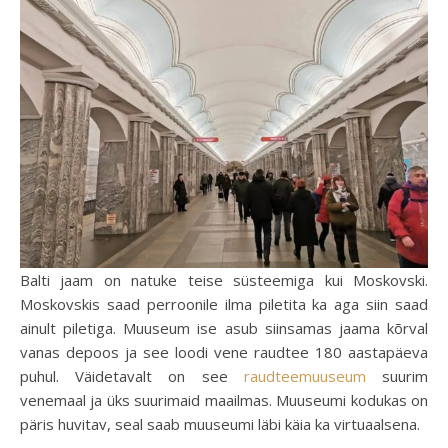
Balti jaam on natuke teise süsteemiga kui Moskovski.
Moskovskis saad perroonile ilma piletita ka aga siin saad
ainult piletiga. Muuseum ise asub siinsamas jaama kõrval
vanas depoos ja see loodi vene raudtee 180 aastapäeva
puhul. Väidetavalt on see
raudteemuuseum
suurim
venemaal ja üks suurimaid maailmas. Muuseumi kodukas on
päris huvitav, seal saab muuseumi läbi käia ka virtuaalsena.