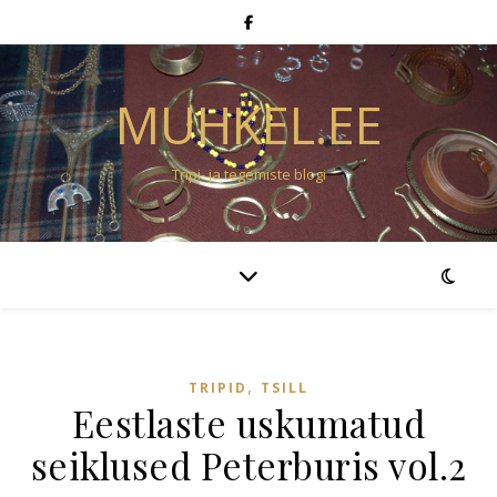
MUHKEL.EE
Tripi- ja tegemiste blogi
,
TRIPID
TSILL
Eestlaste uskumatud
seiklused Peterburis vol.2