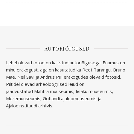
AUTORIÕIGUSED
Lehel olevad fotod on kaitstud autoriõigusega. Enamus on
minu erakogust, aga
on kasutatud ka Reet Tarangu, Bruno
Mäe, Neil Savi ja Andrus Piili erakogudes olevaid fotosid.
Piltidel olevad arheoloogilised leiud on
jäädvustatud
Mahtra muuseumis, Iisaku muuseumis,
Meremuuseumis, Gotlandi ajaloomuuseumis ja
Ajalooinstituudi arhiivis.