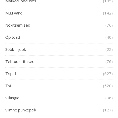
Matkad looduses
(105)
Muu värk
(142)
Nokitsemised
(76)
Õpitoad
(40)
Söök – jook
(22)
Tehtud üritused
(76)
Tripid
(627)
Tsill
(520)
Viikingid
(36)
Viimne puhkepaik
(127)