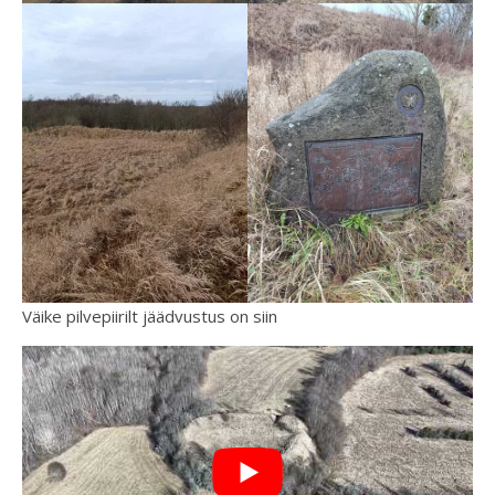
Väike pilvepiirilt jäädvustus on siin