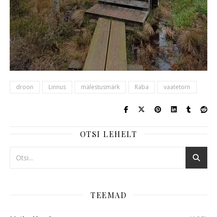
droon
Linnus
mälestusmärk
Raba
vaatetorn
OTSI LEHELT
TEEMAD