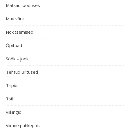
Matkad looduses
Muu värk
Nokitsemised
Õpitoad
Söök – jook
Tehtud üritused
Tripid
Tsill
Viikingid
Viimne puhkepaik