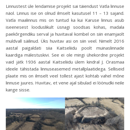
Linnustest üle lendamise projekt sai täiendust Vatla linnuse
näol. Linnus ise on olnud ilmselt kasutusel 11 – 13 sajand.
Vatla maalinnus mis on tuntud ka kui Karuse linnus asub
iseenesest looduslikult üsnagi soodsas kohas, madala
paekõrgendiku serval ja huvitaval kombel on siin enamjaolt
muldvall säilinud. Üks huvitav asi on siin veel. Nimelt 2016
aastal paigaldati siia Kaitseliidu poolt muinaslinnade
kaardiga mälestuskivi. See ei ole mingi ühekordne projekt
vaid jätk 1936 aastal Kaitseliidu ülem kindral J. Orasmaa
ideele tähistada linnuseasemed metallplaatidega. Selliseid
plaate mis on ilmselt veel tollest ajast kohtab vahel mõne
linnuse juures. Huvitav, et vene ajal sibulad ei löönudki neile
kange sisse.