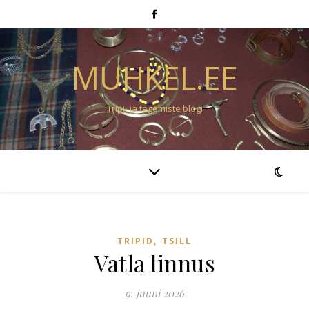
MUHKEL.EE
Tripi- ja tegemiste blogi
,
TRIPID
TSILL
Vatla linnus
9. juuni 2026