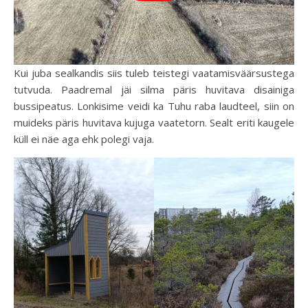
Kui juba sealkandis siis tuleb teistegi vaatamisväärsustega
tutvuda. Paadremal jäi silma päris huvitava disainiga
bussipeatus. Lonkisime veidi ka Tuhu raba laudteel, siin on
muideks päris huvitava kujuga vaatetorn. Sealt eriti kaugele
küll ei näe aga ehk polegi vaja.