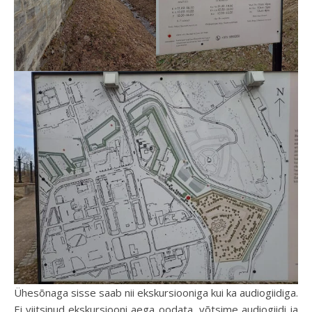
Ühesõnaga sisse saab nii ekskursiooniga kui ka audiogiidiga.
Ei viitsinud ekskursiooni aega oodata, võtsime audiogiidi ja