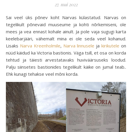
27. mai 2022
Sai veel üks põnev koht Narvas külastatud. Narvas on
tegelikult põnevaid muuseume ja kohti nõrkemiseni, ole
mees ja vea ennast kohale ainult. Ja pole vaja sugugi karta
keelebarjääri, vähemalt mina ei ole seda veel kohanud.
Lisaks
Narva Kreenholmile
,
Narva linnusele
ja
kirikutele
on
nüüd käidud ka Victoria bastionis. Väga tsill, et osa on korda
tehtud ja täiesti arvestatavaks huviväärsuseks loodud.
Palju siinsetes bastionides tegelikult käike on jumal teab..
Ehk kunagi tehakse veel mõni korda.