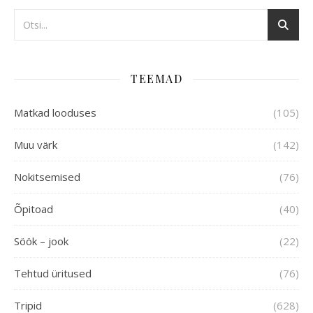
TEEMAD
Matkad looduses
(105)
Muu värk
(142)
Nokitsemised
(76)
Õpitoad
(40)
Söök – jook
(22)
Tehtud üritused
(76)
Tripid
(628)