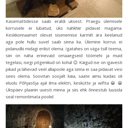
Kasemattidesse saab eraldi uksest. Praegu ülemisele
korrusele ei lubatud, üks nahkhiir pidavat magama.
Keskkonnaamet olevat sisenemise karmilt ära keelanud
aga pole hullu suvel saab sinna ka. Ülemine korrus ei
pidanudki midagi erilist olema. Igatahes on väga tsill teema,
siin on näha erinevaid omaaegseid töömehi ja muid
tegelasi, isegi põgenikud on kohal 😉 Käigud ise on igavesti
pikad ja lähevad veel allapoole aga sinna ei saa pidavat vesi
sees olema. Soovitan soojalt käia, saate aimu kuidas oli
eluolu Põhjasõja ajal ilma elektri, keskütte ja wifita 😀 😀
Ükspäev plaanin uuesti minna ja siis ehk õnnestub luusida
seal remontimata poolel.