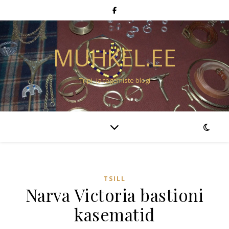
MUHKEL.EE
Tripi- ja tegemiste blogi
TSILL
Narva Victoria bastioni
kasematid