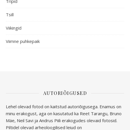
Tripid
Tsill
Viikingid
Viimne puhkepaik
AUTORIÕIGUSED
Lehel olevad fotod on kaitstud autoriõigusega. Enamus on
minu erakogust, aga
on kasutatud ka Reet Tarangu, Bruno
Mäe, Neil Savi ja Andrus Piili erakogudes olevaid fotosid.
Piltidel olevad arheoloogilised leiud on