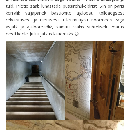
tuld. Piletid saab lunastada püssirohukeldrist. Siin on päris
korralik väljapanek bastionite ajaloost, tolleaegsest
relvastusest ja riietusest. Piletimüüjast noormees väga
asjalik ja ajalooteadlik, samuti rääkis suhteliselt veatus
eesti keele. Juttu jätkus kauemaks 😉