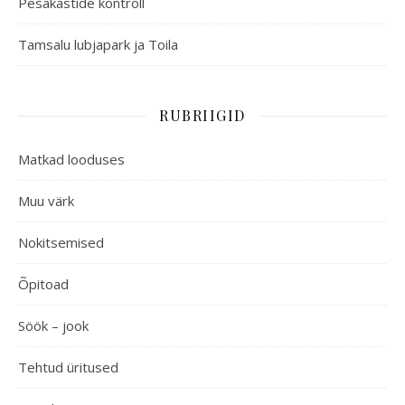
Pesakastide kontroll
Tamsalu lubjapark ja Toila
RUBRIIGID
Matkad looduses
Muu värk
Nokitsemised
Õpitoad
Söök – jook
Tehtud üritused