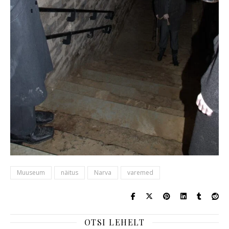
Muuseum
näitus
Narva
varemed
OTSI LEHELT