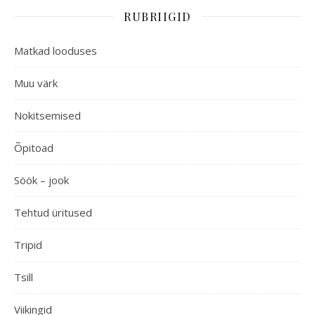
RUBRIIGID
Matkad looduses
Muu värk
Nokitsemised
Õpitoad
Söök – jook
Tehtud üritused
Tripid
Tsill
Viikingid