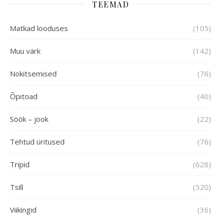
TEEMAD
Matkad looduses
(105)
Muu värk
(142)
Nokitsemised
(76)
Õpitoad
(40)
Söök – jook
(22)
Tehtud üritused
(76)
Tripid
(628)
Tsill
(520)
Viikingid
(36)