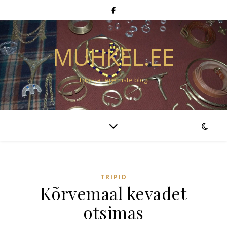
MUHKEL.EE
Tripi- ja tegemiste blogi
TRIPID
Kõrvemaal kevadet
otsimas