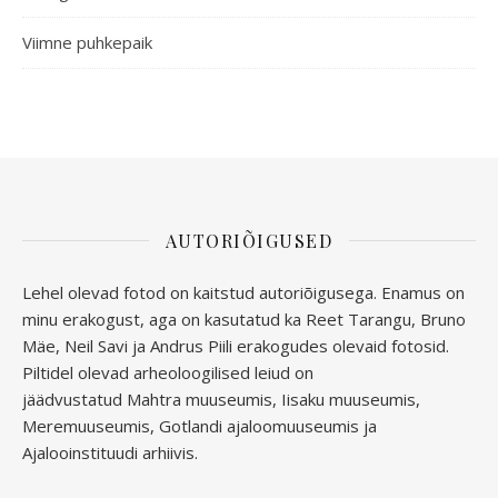
Viimne puhkepaik
AUTORIÕIGUSED
Lehel olevad fotod on kaitstud autoriõigusega. Enamus on
minu erakogust, aga
on kasutatud ka Reet Tarangu, Bruno
Mäe, Neil Savi ja Andrus Piili erakogudes olevaid fotosid.
Piltidel olevad arheoloogilised leiud on
jäädvustatud
Mahtra muuseumis, Iisaku muuseumis,
Meremuuseumis, Gotlandi ajaloomuuseumis ja
Ajalooinstituudi arhiivis.