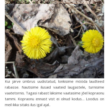
Kui järve ümbrus uudistatud, lonkisime mööda laudteed
rabasse. Nautisime ilusaid vaateid laugastele, turnisime
vaatetornis. Tagasi rabast läksime vaatasime jõel kopraonu
tammi. Kopraonu ennast vist ei olnud kodus… Loodus on
meil ikka sitaks ilus igal ajal..