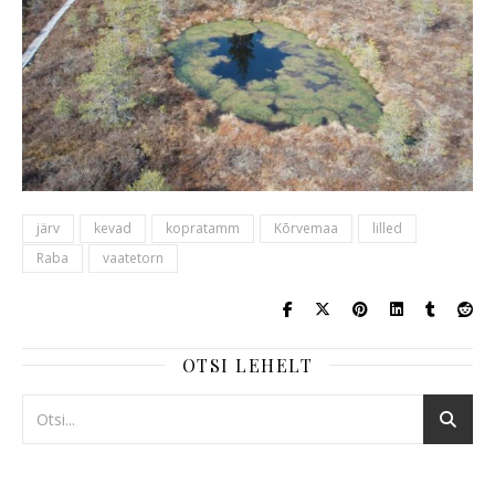
järv
kevad
kopratamm
Kõrvemaa
lilled
Raba
vaatetorn
OTSI LEHELT