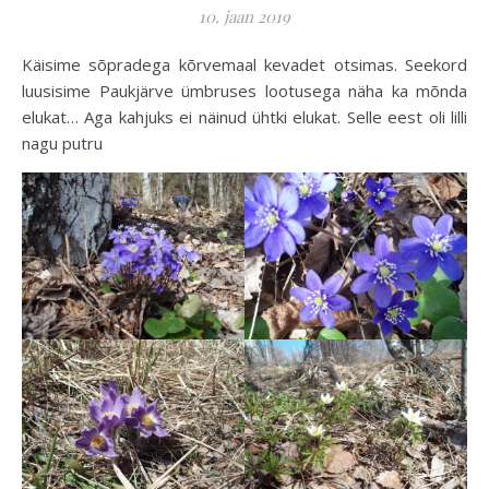
10. jaan 2019
Käisime sõpradega kõrvemaal kevadet otsimas. Seekord
luusisime Paukjärve ümbruses lootusega näha ka mõnda
elukat… Aga kahjuks ei näinud ühtki elukat. Selle eest oli lilli
nagu putru