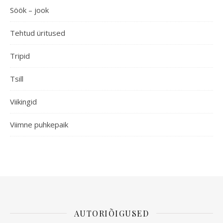
Söök – jook
Tehtud üritused
Tripid
Tsill
Viikingid
Viimne puhkepaik
AUTORIÕIGUSED