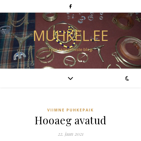
MUHKEL.EE
Tripi- ja tegemiste blogi
VIIMNE PUHKEPAIK
Hooaeg avatud
22. jaan 2021