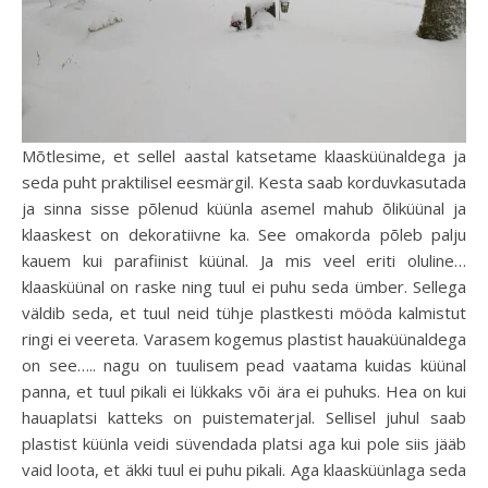
Mõtlesime, et sellel aastal katsetame klaasküünaldega ja
seda puht praktilisel eesmärgil. Kesta saab korduvkasutada
ja sinna sisse põlenud küünla asemel mahub õliküünal ja
klaaskest on dekoratiivne ka. See omakorda põleb palju
kauem kui parafiinist küünal. Ja mis veel eriti oluline…
klaasküünal on raske ning tuul ei puhu seda ümber. Sellega
väldib seda, et tuul neid tühje plastkesti mööda kalmistut
ringi ei veereta. Varasem kogemus plastist hauaküünaldega
on see….. nagu on tuulisem pead vaatama kuidas küünal
panna, et tuul pikali ei lükkaks või ära ei puhuks. Hea on kui
hauaplatsi katteks on puistematerjal. Sellisel juhul saab
plastist küünla veidi süvendada platsi aga kui pole siis jääb
vaid loota, et äkki tuul ei puhu pikali. Aga klaasküünlaga seda