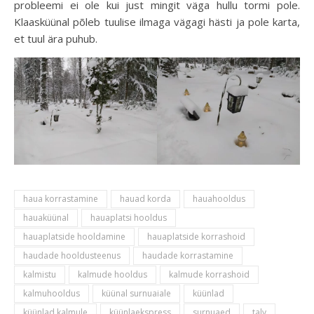
probleemi ei ole kui just mingit väga hullu tormi pole.
Klaasküünal põleb tuulise ilmaga vägagi hästi ja pole karta,
et tuul ära puhub.
haua korrastamine
hauad korda
hauahooldus
hauaküünal
hauaplatsi hooldus
hauaplatside hooldamine
hauaplatside korrashoid
haudade hooldusteenus
haudade korrastamine
kalmistu
kalmude hooldus
kalmude korrashoid
kalmuhooldus
küünal surnuaiale
küünlad
küünlad kalmule
küünlaekspress
surnuaed
talv