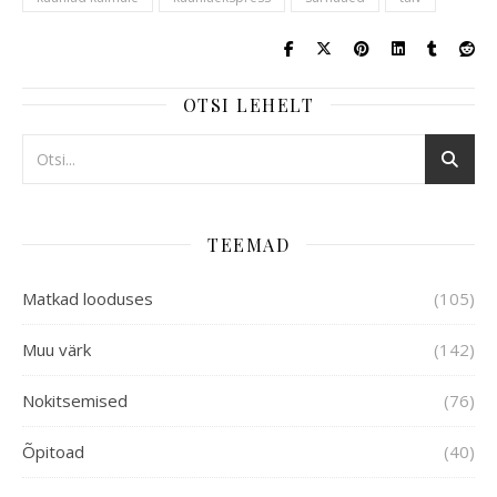
OTSI LEHELT
TEEMAD
Matkad looduses
(105)
Muu värk
(142)
Nokitsemised
(76)
Õpitoad
(40)