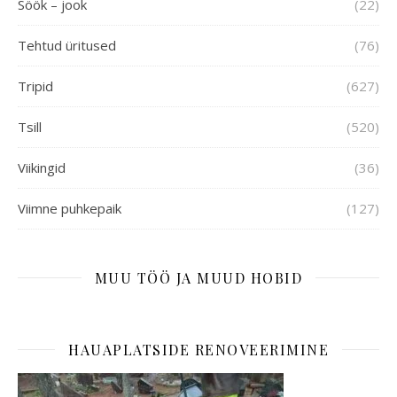
Söök – jook
(22)
Tehtud üritused
(76)
Tripid
(627)
Tsill
(520)
Viikingid
(36)
Viimne puhkepaik
(127)
MUU TÖÖ JA MUUD HOBID
HAUAPLATSIDE RENOVEERIMINE