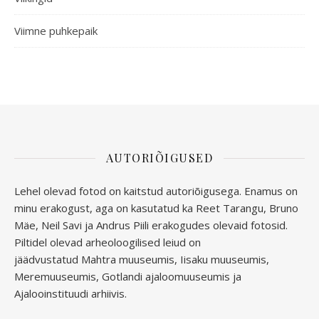
Viimne puhkepaik
AUTORIÕIGUSED
Lehel olevad fotod on kaitstud autoriõigusega. Enamus on
minu erakogust, aga
on kasutatud ka Reet Tarangu, Bruno
Mäe, Neil Savi ja Andrus Piili erakogudes olevaid fotosid.
Piltidel olevad arheoloogilised leiud on
jäädvustatud
Mahtra muuseumis, Iisaku muuseumis,
Meremuuseumis, Gotlandi ajaloomuuseumis ja
Ajalooinstituudi arhiivis.