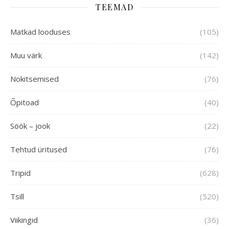
TEEMAD
Matkad looduses
(105)
Muu värk
(142)
Nokitsemised
(76)
Õpitoad
(40)
Söök – jook
(22)
Tehtud üritused
(76)
Tripid
(628)
Tsill
(520)
Viikingid
(36)