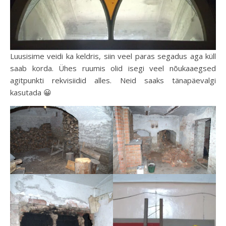
Luusisime veidi ka keldris, siin veel paras segadus aga küll
saab korda. Ühes ruumis olid isegi veel nõukaaegsed
agitpunkti rekvisiidid alles. Neid saaks tänapäevalgi
kasutada 😀