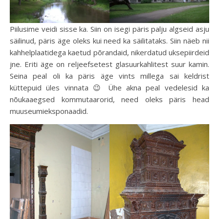
Piilusime veidi sisse ka. Siin on isegi päris palju algseid asju
säilinud, päris äge oleks kui need ka säilitataks. Siin näeb nii
kahhelplaatidega kaetud põrandaid, nikerdatud uksepiirdeid
jne. Eriti äge on reljeefsetest glasuurkahlitest suur kamin.
Seina peal oli ka päris äge vints millega sai keldrist
küttepuid üles vinnata 😉 Ühe akna peal vedelesid ka
nõukaaegsed kommutaarorid, need oleks päris head
muuseumieksponaadid.