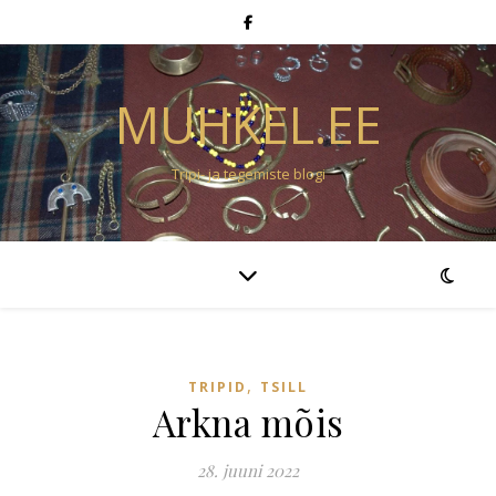
MUHKEL.EE
Tripi- ja tegemiste blogi
,
TRIPID
TSILL
Arkna mõis
28. juuni 2022