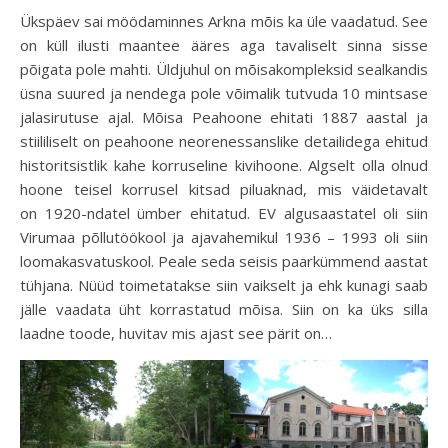
Ükspäev sai möödaminnes Arkna mõis ka üle vaadatud. See
on küll ilusti maantee ääres aga tavaliselt sinna sisse
põigata pole mahti. Üldjuhul on mõisakompleksid sealkandis
üsna suured ja nendega pole võimalik tutvuda 10 mintsase
jalasirutuse ajal. Mõisa Peahoone ehitati 1887 aastal ja
stiililiselt on peahoone neorenessanslike detailidega ehitud
historitsistlik kahe korruseline kivihoone. Algselt olla olnud
hoone teisel korrusel kitsad piluaknad, mis väidetavalt
on 1920-ndatel ümber ehitatud. EV algusaastatel oli siin
Virumaa põllutöökool ja ajavahemikul 1936 – 1993 oli siin
loomakasvatuskool. Peale seda seisis paarkümmend aastat
tühjana. Nüüd toimetatakse siin vaikselt ja ehk kunagi saab
jälle vaadata üht korrastatud mõisa. Siin on ka üks silla
laadne toode, huvitav mis ajast see pärit on…