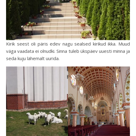
Kirik seest oli päris edev nagu sealsed kirikud ikka. Muud
väga vaadata ei olnudki. Sinna tuleb ükspäev uuesti minna ja
seda kuju lähemalt uurida.