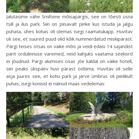
Jalutasime vähe Smiltene mõisapargis, see on tõesti üsna
tsill ja ilus park. Siin on piisavalt pinke kus istuda ja jalgu
puhata, ühes kohas oli olemas isegi raamatukapp. Huvitav
oli see, et suured puud olid kõik nummerdatud miskipärast.
Pargi teises otsas on väike mõis ja veidi edasi 14 sajandist
pärit ordulinnuse varemed, neid kahjuks vaatama seekord
ei jõudnud. Pargi alumises osas jõe kaldal on väike hotell,
siin peaks ükspäev huvi pärast ööbima. Huvitav oli selle
asja juures see, et kohu park ja järve ümbrus oli piinlikult
puhas, isegi konisid ei näinud maas vedelemas