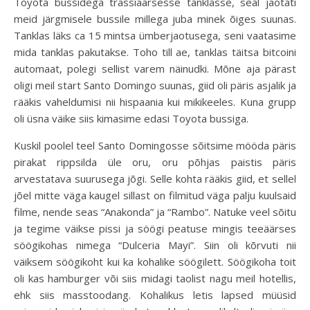
Toyota bussidega trassiäärsesse tanklasse, seal jaotati
meid järgmisele bussile millega juba minek õiges suunas.
Tanklas läks ca 15 mintsa ümberjaotusega, seni vaatasime
mida tanklas pakutakse. Toho till ae, tanklas täitsa bitcoini
automaat, polegi sellist varem näinudki. Mõne aja pärast
oligi meil start Santo Domingo suunas, giid oli päris asjalik ja
rääkis vaheldumisi nii hispaania kui mikikeeles. Kuna grupp
oli üsna väike siis kimasime edasi Toyota bussiga.
Kuskil poolel teel Santo Domingosse sõitsime mööda päris
pirakat rippsilda üle oru, oru põhjas paistis päris
arvestatava suurusega jõgi. Selle kohta rääkis giid, et sellel
jõel mitte väga kaugel sillast on filmitud väga palju kuulsaid
filme, nende seas “Anakonda” ja “Rambo”. Natuke veel sõitu
ja tegime väikse pissi ja söögi peatuse mingis teeäärses
söögikohas nimega “Dulceria Mayi”. Siin oli kõrvuti nii
väiksem söögikoht kui ka kohalike söögilett. Söögikoha toit
oli kas hamburger või siis midagi taolist nagu meil hotellis,
ehk siis masstoodang. Kohalikus letis lapsed müüsid