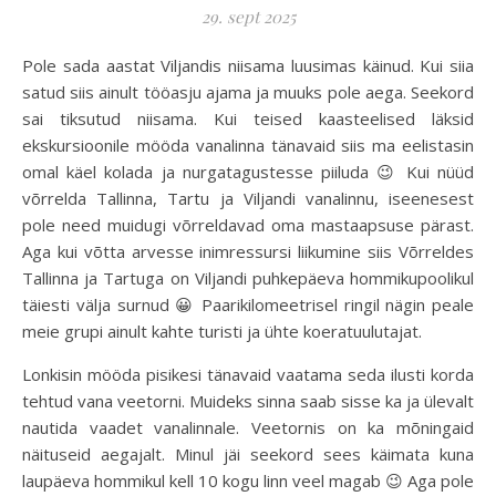
29. sept 2025
Pole sada aastat Viljandis niisama luusimas käinud. Kui siia
satud siis ainult tööasju ajama ja muuks pole aega. Seekord
sai tiksutud niisama. Kui teised kaasteelised läksid
ekskursioonile mööda vanalinna tänavaid siis ma eelistasin
omal käel kolada ja nurgatagustesse piiluda 😉 Kui nüüd
võrrelda Tallinna, Tartu ja Viljandi vanalinnu, iseenesest
pole need muidugi võrreldavad oma mastaapsuse pärast.
Aga kui võtta arvesse inimressursi liikumine siis Võrreldes
Tallinna ja Tartuga on Viljandi puhkepäeva hommikupoolikul
täiesti välja surnud 😀 Paarikilomeetrisel ringil nägin peale
meie grupi ainult kahte turisti ja ühte koeratuulutajat.
Lonkisin mööda pisikesi tänavaid vaatama seda ilusti korda
tehtud vana veetorni. Muideks sinna saab sisse ka ja ülevalt
nautida vaadet vanalinnale. Veetornis on ka mõningaid
näituseid aegajalt. Minul jäi seekord sees käimata kuna
laupäeva hommikul kell 10 kogu linn veel magab 😉 Aga pole