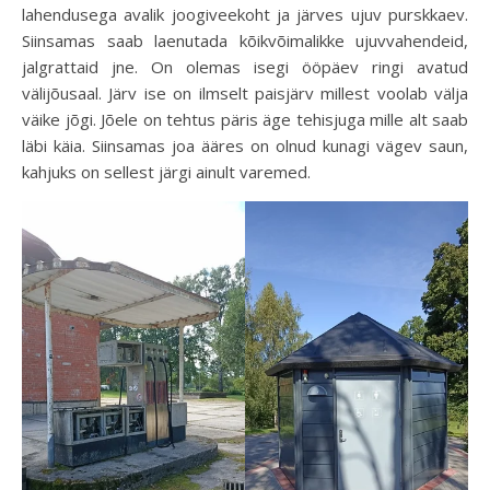
lahendusega avalik joogiveekoht ja järves ujuv purskkaev.
Siinsamas saab laenutada kõikvõimalikke ujuvvahendeid,
jalgrattaid jne. On olemas isegi ööpäev ringi avatud
välijõusaal. Järv ise on ilmselt paisjärv millest voolab välja
väike jõgi. Jõele on tehtus päris äge tehisjuga mille alt saab
läbi käia. Siinsamas joa ääres on olnud kunagi vägev saun,
kahjuks on sellest järgi ainult varemed.