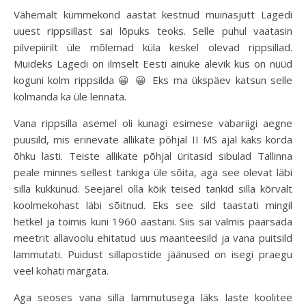
Vähemalt kümmekond aastat kestnud muinasjutt Lagedi
uuest rippsillast sai lõpuks teoks. Selle puhul vaatasin
pilvepiirilt üle mõlemad küla keskel olevad rippsillad.
Muideks Lagedi on ilmselt Eesti ainuke alevik kus on nüüd
koguni kolm rippsilda 😀 😀 Eks ma ükspäev katsun selle
kolmanda ka üle lennata.
Vana rippsilla asemel oli kunagi esimese vabariigi aegne
puusild, mis erinevate allikate põhjal II MS ajal kaks korda
õhku lasti. Teiste allikate põhjal üritasid sibulad Tallinna
peale minnes sellest tankiga üle sõita, aga see olevat läbi
silla kukkunud. Seejärel olla kõik teised tankid silla kõrvalt
koolmekohast läbi sõitnud. Eks see sild taastati mingil
hetkel ja toimis kuni 1960 aastani. Siis sai valmis paarsada
meetrit allavoolu ehitatud uus maanteesild ja vana puitsild
lammutati. Puidust sillapostide jäänused on isegi praegu
veel kohati märgata.
Aga seoses vana silla lammutusega läks laste koolitee