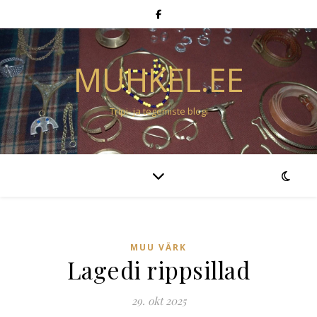
MUHKEL.EE
Tripi- ja tegemiste blogi
MUU VÄRK
Lagedi rippsillad
29. okt 2025