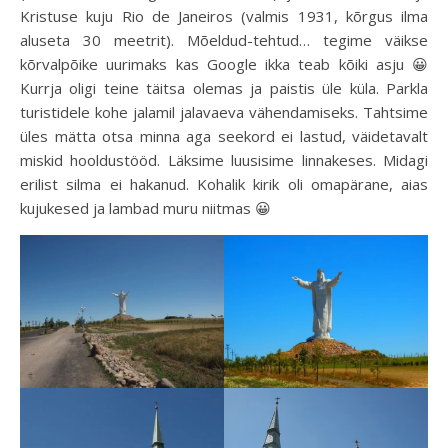
Kristuse kuju Rio de Janeiros (valmis 1931, kõrgus ilma
aluseta 30 meetrit). Mõeldud-tehtud… tegime väikse
kõrvalpõike uurimaks kas Google ikka teab kõiki asju 😀
Kurrja oligi teine täitsa olemas ja paistis üle küla. Parkla
turistidele kohe jalamil jalavaeva vähendamiseks. Tahtsime
üles mätta otsa minna aga seekord ei lastud, väidetavalt
miskid hooldustööd. Läksime luusisime linnakeses. Midagi
erilist silma ei hakanud. Kohalik kirik oli omapärane, aias
kujukesed ja lambad muru niitmas 😀