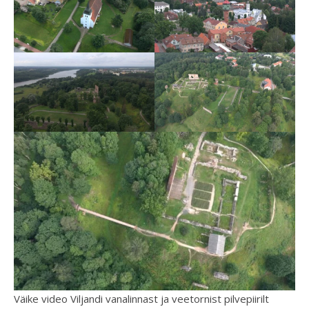
Väike video Viljandi vanalinnast ja veetornist pilvepiirilt