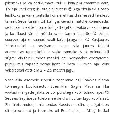
pikemaks ja ka ohtlikumaks, tuli ju käia piki maantee äärt.
Tol ajal veel kergliiklusteid ei tuntud 😉 Aga eks laiskus teeb
leidlikuks ja vana puitsilla kohale ehitasid inimesed kividest
tammi. Seda tammi tuli küll igal kevadel natuke kohendada,
sest jääminek tegi oma töö. Ja tegelikult valdav osa inimesi
ja koolilapsi käisid mööda seda tammi üle jõe 😉 Ainult
suurvee ajal ei saanud sealt kuiva jalaga üle 😉 Kusjuures
70-80-ndtel oli sealsamas vana silla juures täiesti
arvestatav ujumiskoht ja väike rannake. Vesi polnud küll
sügav, ainult nii umbes meetri jagu normaalse veetaseme
puhul, mis täpselt paras lastel hullata. Suurvee ajal võis
vabalt seal vett olla 2 – 2,5 meetri jagu.
Vana silla asemele rippsilla tegemise asju hakkas ajama
tolleaegne koolidirektor Sven-Allan Sagris. Kaua sa ikka
vaatad märgade jalatsite või pükstega kooli tulnud lapsi 😉
Seoses Sagrisega tuleb meelde üks huvitav lugu kooliajast.
Ei mäleta muidugi mitmendas klassis ma olin, aga igatahes
oli ajaloo tund ja teemaks oli Eesti ajalugu. Mingil hetkel