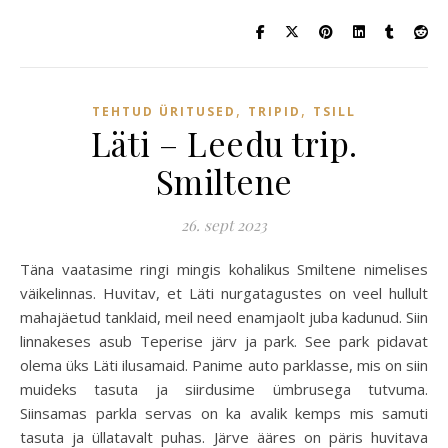
,
,
TEHTUD ÜRITUSED
TRIPID
TSILL
Läti – Leedu trip.
Smiltene
26. sept 2023
Täna vaatasime ringi mingis kohalikus Smiltene nimelises
väikelinnas. Huvitav, et Läti nurgatagustes on veel hullult
mahajäetud tanklaid, meil need enamjaolt juba kadunud. Siin
linnakeses asub Teperise järv ja park. See park pidavat
olema üks Läti ilusamaid. Panime auto parklasse, mis on siin
muideks tasuta ja siirdusime ümbrusega tutvuma.
Siinsamas parkla servas on ka avalik kemps mis samuti
tasuta ja üllatavalt puhas. Järve ääres on päris huvitava