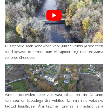
Uus rippsild saab kohe-kohe kooli juures valmis ja see teeb
nüüd kõvasti otsemaks uue elurajooni ning raudteejaama
vahelise ühenduse.
Väike droonivideo kohe valmivast sillast on siin. Ootame
kuni seal on lippudega ära vehitud, kummis rind valusaks
taotud hüüdlause “Ära tegime” tuhinas ja medalid välja