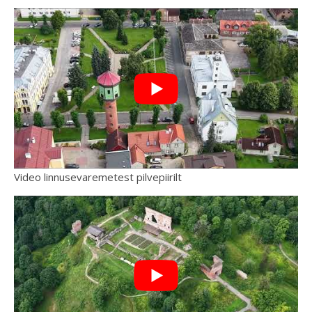
Video linnusevaremetest pilvepiirilt