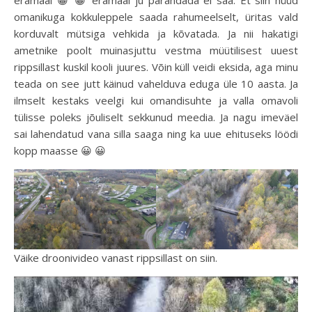
eramaal 😀 😀 eramaal ju parandada ei saa. Et siin nüüd
omanikuga kokkuleppele saada rahumeelselt, üritas vald
korduvalt mütsiga vehkida ja kõvatada. Ja nii hakatigi
ametnike poolt muinasjuttu vestma müütilisest uuest
rippsillast kuskil kooli juures. Võin küll veidi eksida, aga minu
teada on see jutt käinud vahelduva eduga üle 10 aasta. Ja
ilmselt kestaks veelgi kui omandisuhte ja valla omavoli
tülisse poleks jõuliselt sekkunud meedia. Ja nagu imeväel
sai lahendatud vana silla saaga ning ka uue ehituseks löödi
kopp maasse 😀 😀
Väike droonivideo vanast rippsillast on siin.