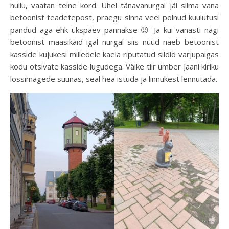
hullu, vaatan teine kord. Ühel tänavanurgal jäi silma vana
betoonist teadetepost, praegu sinna veel polnud kuulutusi
pandud aga ehk ükspäev pannakse 😉 Ja kui vanasti nägi
betoonist maasikaid igal nurgal siis nüüd näeb betoonist
kasside kujukesi milledele kaela riputatud sildid varjupaigas
kodu otsivate kasside lugudega. Väike tiir ümber Jaani kiriku
lossimägede suunas, seal hea istuda ja linnukest lennutada.