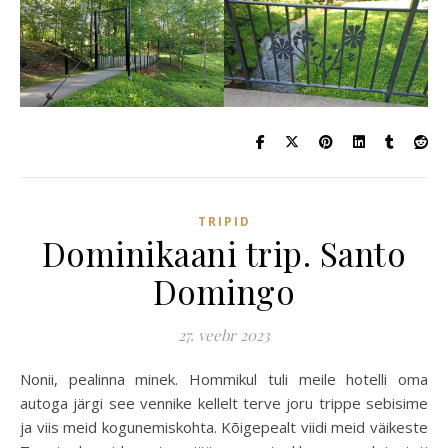
TRIPID
Dominikaani trip. Santo
Domingo
27. veebr 2023
Nonii, pealinna minek. Hommikul tuli meile hotelli oma
autoga järgi see vennike kellelt terve joru trippe sebisime
ja viis meid kogunemiskohta. Kõigepealt viidi meid väikeste