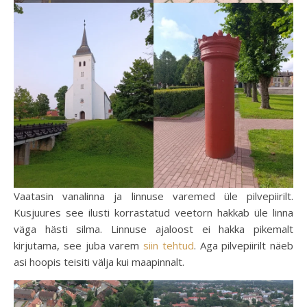
Vaatasin vanalinna ja linnuse varemed üle pilvepiirilt.
Kusjuures see ilusti korrastatud veetorn hakkab üle linna
väga hästi silma. Linnuse ajaloost ei hakka pikemalt
kirjutama, see juba varem
siin tehtud
. Aga pilvepiirilt näeb
asi hoopis teisiti välja kui maapinnalt.