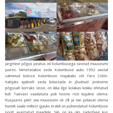
Järgmine põgus peatus oli Kolumbusega seotud muuseumi
juures. Nimetatakse seda Kolumbuse auks 1992 aastal
valminud kolossi Kolumbuse majakaks või Faro Colón.
Kahjuks ajaliselt seda külastada ei jõudnud. Jooksime
põgusalt korraks sisse, on ikka ilge kolakas kokku ehitatud
küll. Taevast vaadatuna pidi hoone risti kujuline olema.
Kusjuures pilet siia muuseumi oli 2$ ja siin pidavat olema
hunnik saale millest igaüks eraldi on pühendatud Kolumbuse
poolt avastatud maadele. Siin on ka üks sarkofaag kus