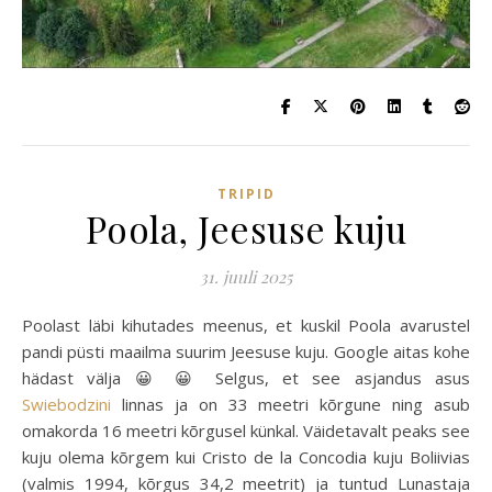
TRIPID
Poola, Jeesuse kuju
31. juuli 2025
Poolast läbi kihutades meenus, et kuskil Poola avarustel
pandi püsti maailma suurim Jeesuse kuju. Google aitas kohe
hädast välja 😀 😀 Selgus, et see asjandus asus
Swiebodzini
linnas ja on 33 meetri kõrgune ning asub
omakorda 16 meetri kõrgusel künkal. Väidetavalt peaks see
kuju olema kõrgem kui Cristo de la Concodia kuju Boliivias
(valmis 1994, kõrgus 34,2 meetrit) ja tuntud Lunastaja