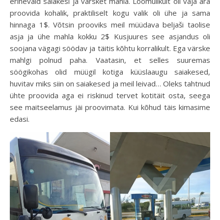
erinevaid saiakesi ja värsket mahla. Loomulikult oli vaja ära
proovida kohalik, praktiliselt kogu valik oli ühe ja sama
hinnaga 1$. Võtsin prooviks meil müüdava beljaši taolise
asja ja ühe mahla kokku 2$ Kusjuures see asjandus oli
soojana vägagi söödav ja täitis kõhtu korralikult. Ega värske
mahlgi polnud paha. Vaatasin, et selles suuremas
söögikohas olid müügil kotiga küüslaaugu saiakesed,
huvitav miks siin on saiakesed ja meil leivad… Oleks tahtnud
ühte proovida aga ei riskinud tervet kotitäit osta, seega
see maitseelamus jäi proovimata. Kui kõhud täis kimasime
edasi.