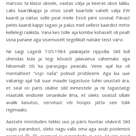
marssis ta klassi uksele, vaatas välja ja keeras ukse lukku.
Läks kaardikappi ja otsis sealt kaartide vahelt välja EW
kaardi ja näitas selle peal meile Eesti piire sosinal. Pärast
peitis kaardi kappi tagasi ja palus meil sellest kaardist mitte
kellelegi rääkida. Vana kes tolle aja kombe kohaselt oli pealt
üsna punane aga sisemuselt tegelikult natuke teist värvi.
Nii saigi Lagedi 7.05.1984 jalakäijate rippsilla. Sild küll
ühendas küla ja tegi kõvasti jalavaeva vähemaks aga
hilisemalt tõi ka parasjagu peavalu. Vene ajal kui oli
mentaliteet “vsjo naša” polnud probleemi. Aga kui uue
vabariigi ajal tuli suur maade tagastuse tuhin unustati ära,
et seal on päris oluline sild inimestele ja nii tagastatigi
maatükk endisele omanikule ilma, et oleks seatud sillale
avalik kasutus, servituut või hoopis jätta see tükk
riigimaaks.
Aastate möödudes tekkis uus ja päris huvitav olukord. Sild
vajas parandust, oleks nagu valla oma aga asub poolenisti