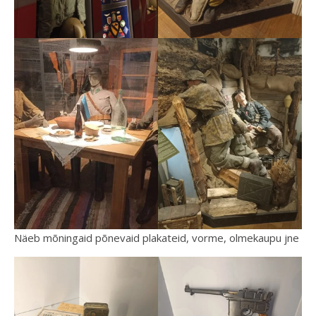
Näeb mõningaid põnevaid plakateid, vorme, olmekaupu jne