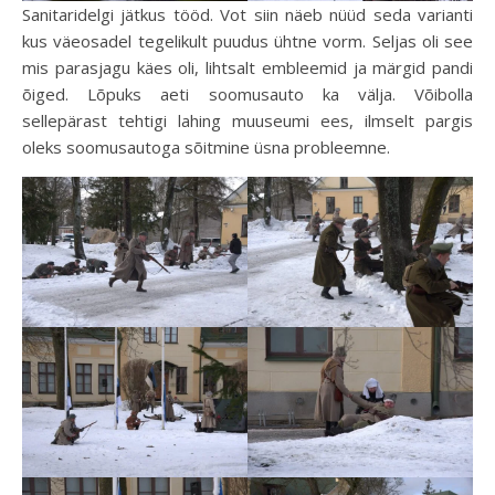
Sanitaridelgi jätkus tööd. Vot siin näeb nüüd seda varianti
kus väeosadel tegelikult puudus ühtne vorm. Seljas oli see
mis parasjagu käes oli, lihtsalt embleemid ja märgid pandi
õiged. Lõpuks aeti soomusauto ka välja. Võibolla
sellepärast tehtigi lahing muuseumi ees, ilmselt pargis
oleks soomusautoga sõitmine üsna probleemne.