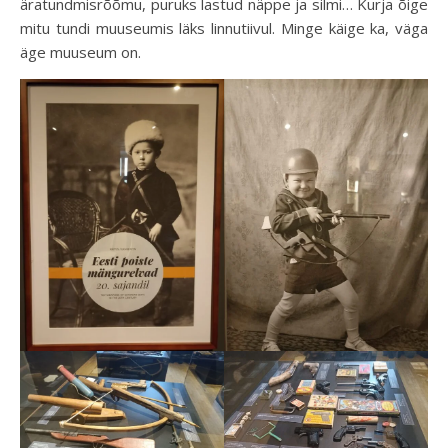
äratundmisrõõmu, puruks lastud näppe ja silmi… Kurja õige
mitu tundi muuseumis läks linnutiivul. Minge käige ka, väga
äge muuseum on.