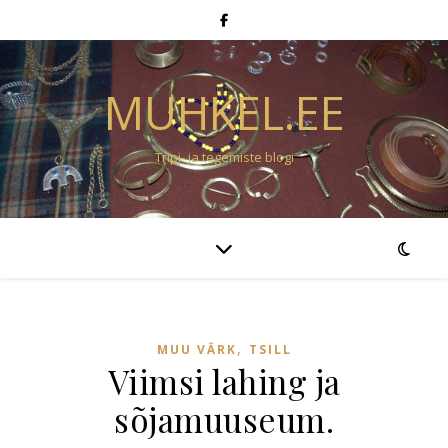
MUHKEL.EE
Tripi- ja tegemiste blogi
,
MUU VÄRK
TSILL
Viimsi lahing ja
sõjamuuseum.