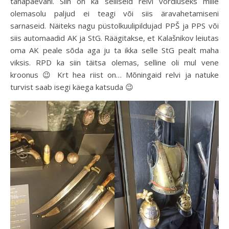
tänapäevani. Siin on ka selliseid relvi võrdluseks mille
olemasolu paljud ei teagi või siis äravahetamiseni
sarnaseid. Näiteks nagu püstolkuulipildujad PPŠ ja PPS või
siis automaadid AK ja StG. Räägitakse, et Kalašnikov leiutas
oma AK peale sõda aga ju ta ikka selle StG pealt maha
viksis. RPD ka siin täitsa olemas, selline oli mul vene
kroonus 😉 Krt hea riist on… Mõningaid relvi ja natuke
turvist saab isegi käega katsuda 😉