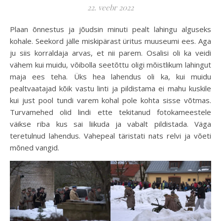
22. veebr 2022
Plaan õnnestus ja jõudsin minuti pealt lahingu alguseks
kohale. Seekord jälle miskipärast üritus muuseumi ees. Aga
ju siis korraldaja arvas, et nii parem. Osalisi oli ka veidi
vähem kui muidu, võibolla seetõttu oligi mõistlikum lahingut
maja ees teha. Üks hea lahendus oli ka, kui muidu
pealtvaatajad kõik vastu linti ja pildistama ei mahu kuskile
kui just pool tundi varem kohal pole kohta sisse võtmas.
Turvamehed olid lindi ette tekitanud fotokameestele
väikse riba kus sai liikuda ja vabalt pildistada. Väga
teretulnud lahendus. Vahepeal täristati nats relvi ja võeti
mõned vangid.