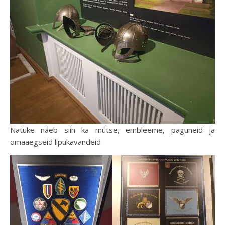
Natuke näeb siin ka mütse, embleeme, paguneid ja
omaaegseid lipukavandeid