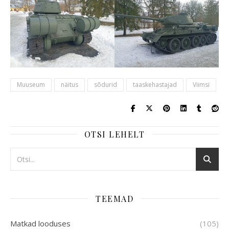
Muuseum
näitus
sõdurid
taaskehastajad
Viimsi
OTSI LEHELT
TEEMAD
Matkad looduses
(105)