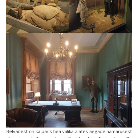
Relvadest on ka päris hea valika alates aegade hämarusest