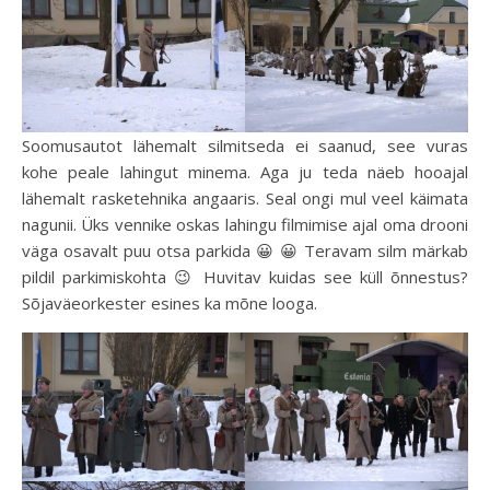
Soomusautot lähemalt silmitseda ei saanud, see vuras
kohe peale lahingut minema. Aga ju teda näeb hooajal
lähemalt rasketehnika angaaris. Seal ongi mul veel käimata
nagunii. Üks vennike oskas lahingu filmimise ajal oma drooni
väga osavalt puu otsa parkida 😀 😀 Teravam silm märkab
pildil parkimiskohta 😉 Huvitav kuidas see küll õnnestus?
Sõjaväeorkester esines ka mõne looga.