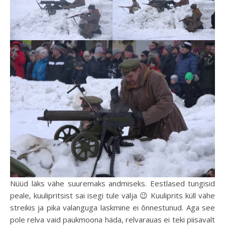
Nüüd läks vähe suuremaks andmiseks. Eestlased tungisid
peale, kuulipritsist sai isegi tule välja 😉 Kuuliprits küll vähe
streikis ja pika valanguga laskmine ei õnnestunud. Aga see
pole relva vaid paukmoona häda, relvarauas ei teki piisavalt