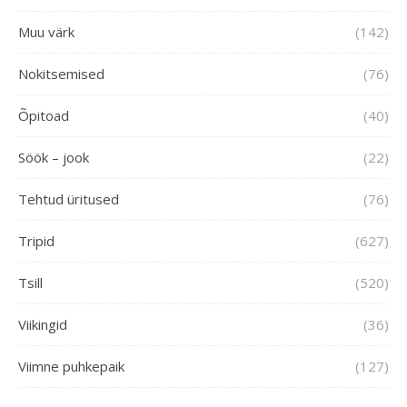
Muu värk
(142)
Nokitsemised
(76)
Õpitoad
(40)
Söök – jook
(22)
Tehtud üritused
(76)
Tripid
(627)
Tsill
(520)
Viikingid
(36)
Viimne puhkepaik
(127)