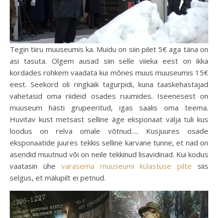
Tegin tiiru muuseumis ka. Muidu on siin pilet 5€ aga täna on
asi tasuta. Olgem ausad siin selle viieka eest on ikka
kordades rohkem vaadata kui mõnes muus muuseumis 15€
eest. Seekord oli ringkäik tagurpidi, kuna taaskehastajad
vahetasid oma riideid osades ruumides. Iseenesest on
muuseum hästi grupeeritud, igas saalis oma teema.
Huvitav kust metsast selline äge eksponaat välja tuli kus
loodus on relva omale võtnud…. Kusjuures osade
eksponaatide juures tekkis selline karvane tunne, et nad on
asendid muutnud või on neile tekkinud lisavidinad. Kui kodus
vaatasin ühe
varasema muuseumi külastuse pilte
siis
selgus, et mälupilt ei petnud.