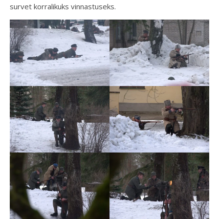
survet korralikuks vinnastuseks.