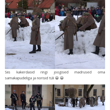
Siis kakerdasid ringi joogised madrused oma
samakapudeliga ja norisid tüli 😀 😀