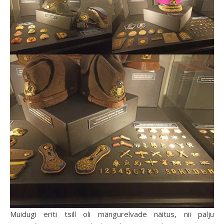
Muidugi eriti tsill oli mängurelvade näitus, nii palju