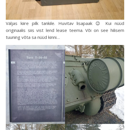
Väljas kiire pilk tankile. Huvitav lisapaak 😉 Kui nüüd
originaalis siis vist lend lease teema. Või on see hilisem
tuuning võta sa nüüd kinni…