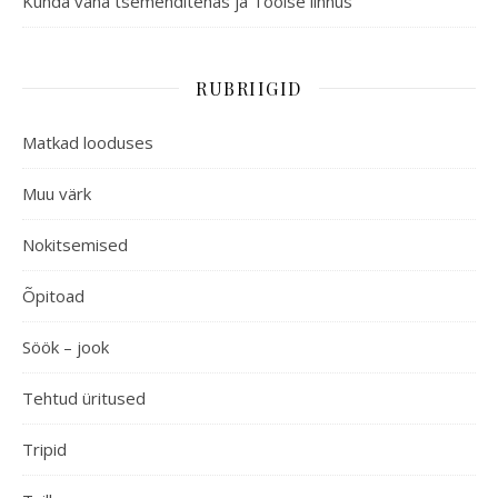
Kunda vana tsemenditehas ja Toolse linnus
RUBRIIGID
Matkad looduses
Muu värk
Nokitsemised
Õpitoad
Söök – jook
Tehtud üritused
Tripid