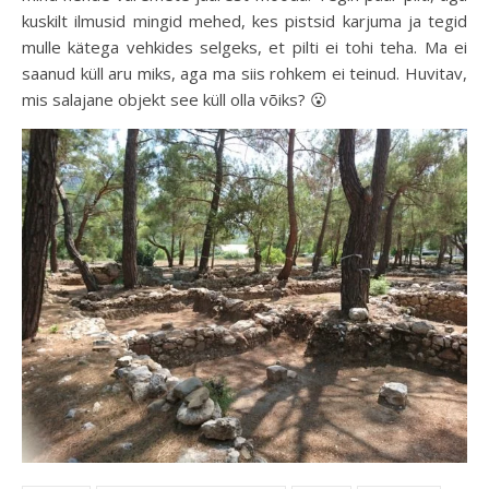
kuskilt ilmusid mingid mehed, kes pistsid karjuma ja tegid
mulle kätega vehkides selgeks, et pilti ei tohi teha. Ma ei
saanud küll aru miks, aga ma siis rohkem ei teinud. Huvitav,
mis salajane objekt see küll olla võiks? 😮