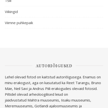
Tsill
Viikingid
Viimne puhkepaik
AUTORIÕIGUSED
Lehel olevad fotod on kaitstud autoriõigusega. Enamus on
minu erakogust, aga
on kasutatud ka Reet Tarangu, Bruno
Mäe, Neil Savi ja Andrus Piili erakogudes olevaid fotosid.
Piltidel olevad arheoloogilised leiud on
jäädvustatud
Mahtra muuseumis, Iisaku muuseumis,
Meremuuseumis, Gotlandi ajaloomuuseumis ja