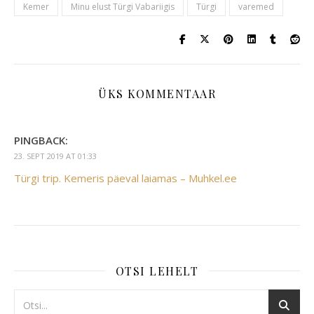
Kemer
Minu elust Türgi Vabariigis
Türgi
varemed
ÜKS KOMMENTAAR
PINGBACK:
23. SEPT 2019 AT 01:33
Türgi trip. Kemeris päeval laiamas – Muhkel.ee
OTSI LEHELT