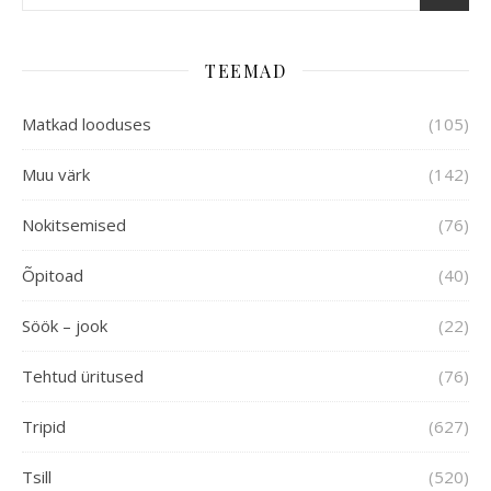
TEEMAD
Matkad looduses
(105)
Muu värk
(142)
Nokitsemised
(76)
Õpitoad
(40)
Söök – jook
(22)
Tehtud üritused
(76)
Tripid
(627)
Tsill
(520)