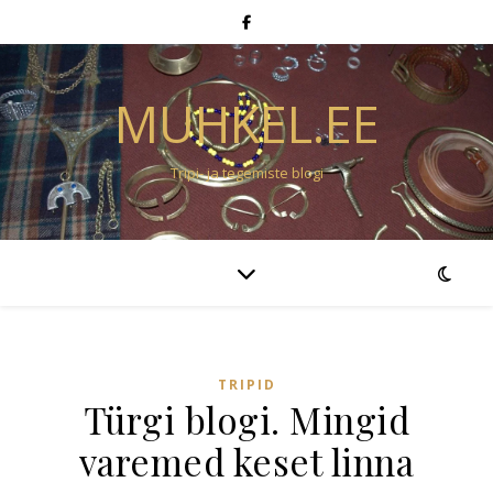
MUHKEL.EE
Tripi- ja tegemiste blogi
TRIPID
Türgi blogi. Mingid
varemed keset linna