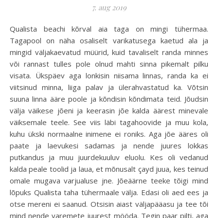
7. aug 2019
Qualista beachi kõrval aia taga on mingi tühermaa.
Tagapool on näha osaliselt varikatusega kaetud ala ja
mingid väljakaevatud müürid, kuid tavaliselt randa minnes
või rannast tulles pole olnud mahti sinna pikemalt pilku
visata. Ükspäev aga lonkisin niisama linnas, randa ka ei
viitsinud minna, liiga palav ja ülerahvastatud ka. Võtsin
suuna linna ääre poole ja kõndisin kõndimata teid. Jõudsin
välja väikese jõeni ja keerasin jõe kalda äärest minevale
väiksemale teele. See viis läbi tagahoovide ja muu kola,
kuhu ükski normaalne inimene ei roniks. Aga jõe ääres oli
paate ja laevukesi sadamas ja nende juures lokkas
putkandus ja muu juurdekuuluv eluolu. Kes oli vedanud
kalda peale toolid ja laua, et mõnusalt çayd juua, kes teinud
omale mugava varjualuse jne. Jõeäärne teeke tõigi mind
lõpuks Qualista taha tühermaale välja. Edasi oli aed ees ja
otse mereni ei saanud. Otsisin aiast väljapääasu ja tee tõi
mind nende varemete juurest mööda. Tegin paar pilti, aga