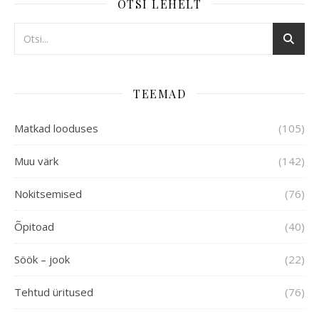
OTSI LEHELT
TEEMAD
Matkad looduses
(105)
Muu värk
(142)
Nokitsemised
(76)
Õpitoad
(40)
Söök – jook
(22)
Tehtud üritused
(76)