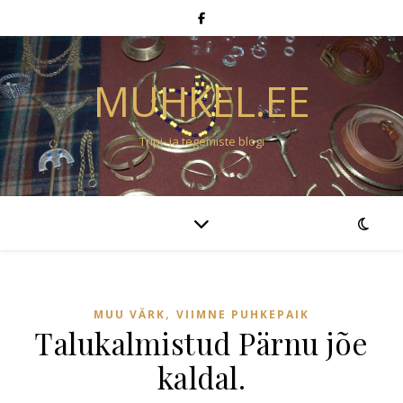
MUHKEL.EE
Tripi- ja tegemiste blogi
,
MUU VÄRK
VIIMNE PUHKEPAIK
Talukalmistud Pärnu jõe
kaldal.