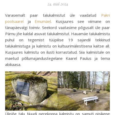
24. mai 2024
Varasemalt paar talukalmistut üle vaadatud
Pakri
poolsaarel
ja
Emumäel
. Kusjuures see viimane on
tänapäevalgi toimiv. Seekord vaatasime põgusalt üle paar
Pärnu jõe kaldal asuvat talukalmistut. Hauamäe talukalmistu
puhul on tegemist tüüpilise 19 sajandil tekkinud
talukalmistuga ja kalmistu on kultuurimälestisena kaitse all.
Kusjuures kalmistu on ilusti korrastatud. Siia kalmistule on
maetud põllumajandustegelane Kaarel Paulus ja tema
abikaasa.
Ülejõe talu Nuudi perekonna kalmistu on samuti pisikene