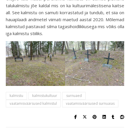
talukalmistu jõe kaldal mis on ka kultuurimälestisena kaitse
all. See kalmistu on samuti korrastatud ja tundub, et siia on
hauaplaadi andmetel viimati maetud aastal 2020. Mõlemad
kalmistud paistavad silma tagasihoidlikkusega mis võiks olla
iga kalmistu stiiliks.
kalmistu
kalmistukultuur
surnuaed
vaatamisväärsused kalmistul
vaatamisväärsused surnuaias