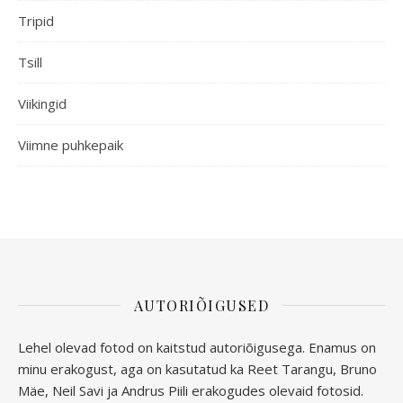
Tripid
Tsill
Viikingid
Viimne puhkepaik
AUTORIÕIGUSED
Lehel olevad fotod on kaitstud autoriõigusega. Enamus on
minu erakogust, aga
on kasutatud ka Reet Tarangu, Bruno
Mäe, Neil Savi ja Andrus Piili erakogudes olevaid fotosid.