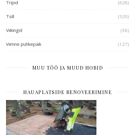
Tripid
(628)
Tsill
(520)
Viikingid
(36)
Viimne puhkepaik
(127)
MUU TÖÖ JA MUUD HOBID
HAUAPLATSIDE RENOVEERIMINE