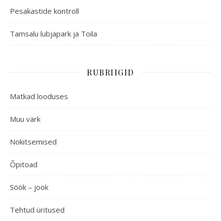
Pesakastide kontroll
Tamsalu lubjapark ja Toila
RUBRIIGID
Matkad looduses
Muu värk
Nokitsemised
Õpitoad
Söök – jook
Tehtud üritused