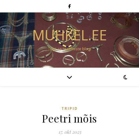
MUHKEL.EE
Tripi- ja tegemiste blogi
TRIPID
Peetri mõis
17. okt 2025