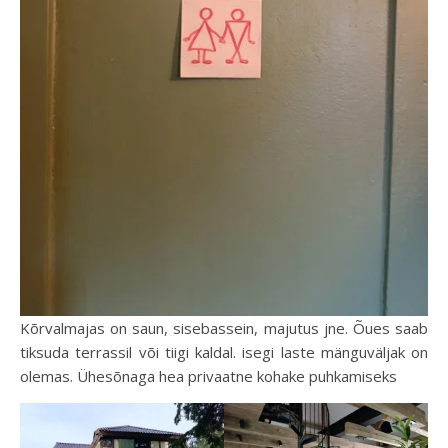
Kõrvalmajas on saun, sisebassein, majutus jne. Õues saab
tiksuda terrassil või tiigi kaldal. isegi laste mänguväljak on
olemas. Ühesõnaga hea privaatne kohake puhkamiseks