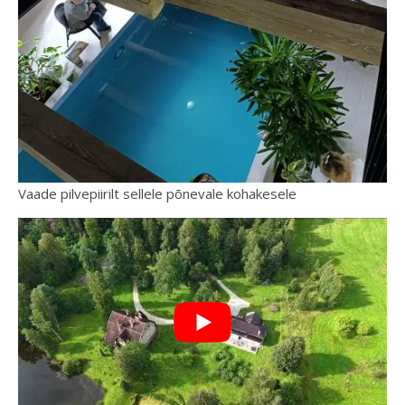
Vaade pilvepiirilt sellele põnevale kohakesele