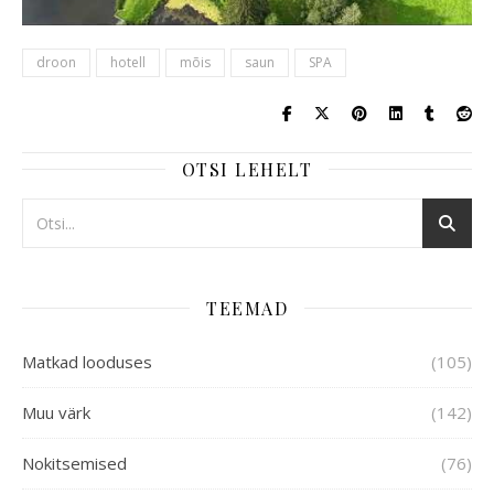
droon
hotell
mõis
saun
SPA
OTSI LEHELT
TEEMAD
Matkad looduses
(105)
Muu värk
(142)
Nokitsemised
(76)