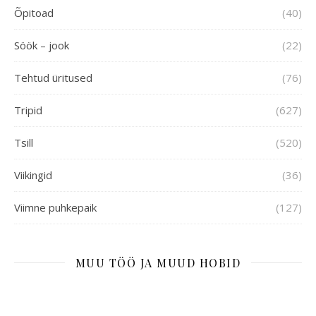
Õpitoad
(40)
Söök – jook
(22)
Tehtud üritused
(76)
Tripid
(627)
Tsill
(520)
Viikingid
(36)
Viimne puhkepaik
(127)
MUU TÖÖ JA MUUD HOBID