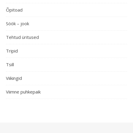
Õpitoad
Söök – jook
Tehtud üritused
Tripid
Tsill
Viikingid
Viimne puhkepaik