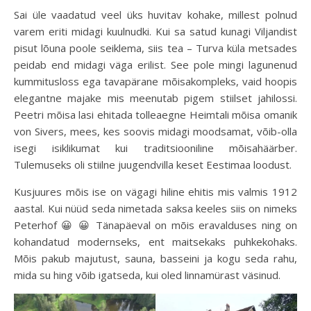
Sai üle vaadatud veel üks huvitav kohake, millest polnud
varem eriti midagi kuulnudki. Kui sa satud kunagi Viljandist
pisut lõuna poole seiklema, siis tea – Turva küla metsades
peidab end midagi väga erilist. See pole mingi lagunenud
kummitusloss ega tavapärane mõisakompleks, vaid hoopis
elegantne majake mis meenutab pigem stiilset jahilossi.
Peetri mõisa lasi ehitada tolleaegne Heimtali mõisa omanik
von Sivers, mees, kes soovis midagi moodsamat, võib-olla
isegi isiklikumat kui traditsiooniline mõisahäärber.
Tulemuseks oli stiilne juugendvilla keset Eestimaa loodust.
Kusjuures mõis ise on vägagi hiline ehitis mis valmis 1912
aastal. Kui nüüd seda nimetada saksa keeles siis on nimeks
Peterhof 😀 😀 Tänapäeval on mõis eravalduses ning on
kohandatud modernseks, ent maitsekaks puhkekohaks.
Mõis pakub majutust, sauna, basseini ja kogu seda rahu,
mida su hing võib igatseda, kui oled linnamürast väsinud.