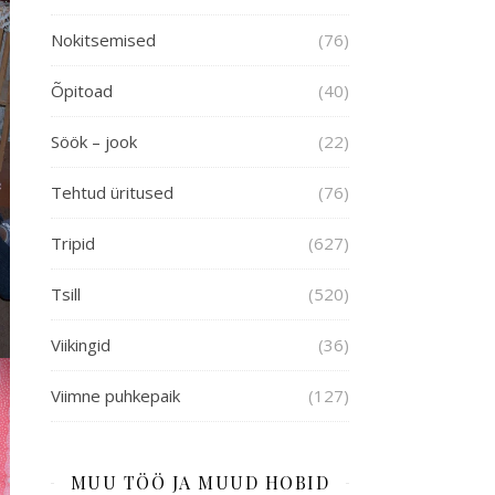
Nokitsemised
(76)
Õpitoad
(40)
Söök – jook
(22)
Tehtud üritused
(76)
Tripid
(627)
Tsill
(520)
Viikingid
(36)
Viimne puhkepaik
(127)
MUU TÖÖ JA MUUD HOBID