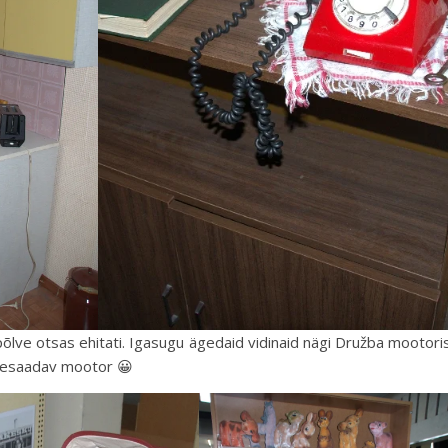
 põlve otsas ehitati. Igasugu ägedaid vidinaid nägi Družba mootori
ttesaadav mootor 😀