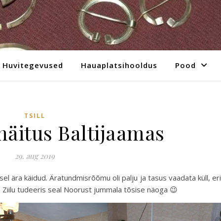
Huvitegevused
Hauaplatsihooldus
Pood
TSILL
näitus Baltijaamas
29. aug 2019
usel ära käidud. Äratundmisrõõmu oli palju ja tasus vaadata küll, eri
 😀 Ziilu tudeeris seal Noorust jummala tõsise näoga 😉