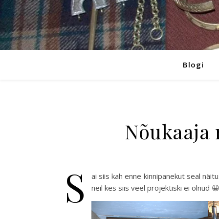
Blogi
Nõukaaja 
S
ai siis kah enne kinnipanekut seal näit
neil kes siis veel projektiski ei olnud