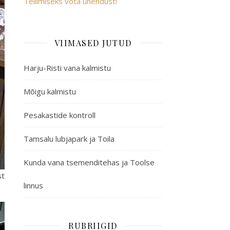
Tellimiseks võta ühendust!
VIIMASED JUTUD
Harju-Risti vana kalmistu
Mõigu kalmistu
Pesakastide kontroll
Tamsalu lubjapark ja Toila
Kunda vana tsemenditehas ja Toolse
st
linnus
RUBRIIGID