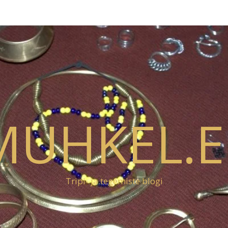
MUHKEL.E
Tripi- ja tegemiste blogi