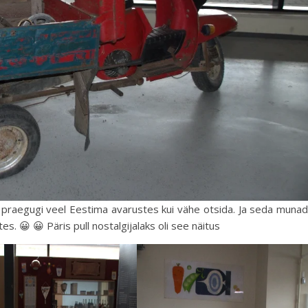
ab praegugi veel Eestima avarustes kui vähe otsida. Ja seda muna
es. 😀 😀 Päris pull nostalgijalaks oli see näitus