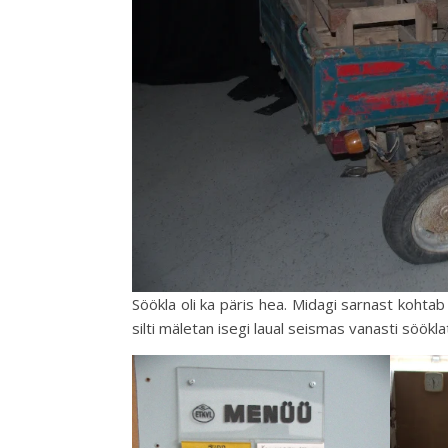
Söökla oli ka päris hea. Midagi sarnast koht
silti mäletan isegi laual seismas vanasti sööklat