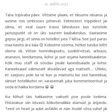
11. märts 2023
Täna tripivaba päev. Võtsime plaani, et tiksume niisama ja
uurime mis ümbruses põnevat. Eelmistest trippidest jäi
silma, et seal suure trassi läheduses kus turistide
jaotuspunkt oli on üks suurem kaubakeskus. Vaatasime
gepsu järgi, et sinna on hotellist pea 7 kiltsa. See just paras
maa käsitsi ära käia 😉 Kobisime sööma, hetkel tundus kõht
olema ok. Võtsin hommikupudru, suvikõrvitsat, arbuusi,
ananassi, keedumuna, kohvi ja uue asjana kaneelisaiakese.
Kõik muu staff oli söödav peale kaneelisaiade ja kohvi.
Kaneelisaiad välimuselt ahvatlevad aga maitselt…. Ütleks,
et saepuru pole ka nii kuiv ja maitsetu kui see kaneelisai,
siinset hotellikohvi on varasemalt juba kommenteeritud ja
seda ei hakka kordama 😀 😀
Kui kõhud täis hakkasime vaikselt poe poole lonkima.
Ehitatakse siin kõvasti kõikvõimalikke elamuid ja äripindu.
Teed on head ja auke asfaldis ei näe. Kuskil võsa vahel jäi