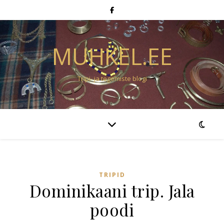
MUHKEL.EE
Tripi- ja tegemiste blogi
TRIPID
Dominikaani trip. Jala
poodi