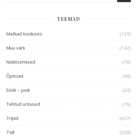
TEEMAD
Matkad looduses
(105)
Muu värk
(142)
Nokitsemised
(76)
Õpitoad
(40)
Söök – jook
(22)
Tehtud üritused
(76)
Tripid
(627)
Tsill
(520)