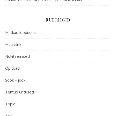
RUBRIIGID
Matkad looduses
Muu värk
Nokitsemised
Õpitoad
Söök – jook
Tehtud üritused
Tripid
Tsill