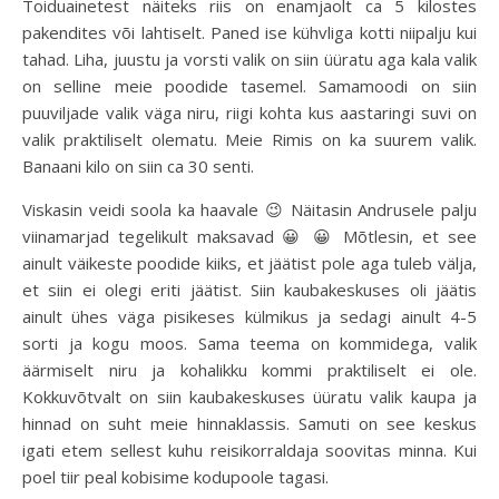
Toiduainetest näiteks riis on enamjaolt ca 5 kilostes
pakendites või lahtiselt. Paned ise kühvliga kotti niipalju kui
tahad. Liha, juustu ja vorsti valik on siin üüratu aga kala valik
on selline meie poodide tasemel. Samamoodi on siin
puuviljade valik väga niru, riigi kohta kus aastaringi suvi on
valik praktiliselt olematu. Meie Rimis on ka suurem valik.
Banaani kilo on siin ca 30 senti.
Viskasin veidi soola ka haavale 😉 Näitasin Andrusele palju
viinamarjad tegelikult maksavad 😀 😀 Mõtlesin, et see
ainult väikeste poodide kiiks, et jäätist pole aga tuleb välja,
et siin ei olegi eriti jäätist. Siin kaubakeskuses oli jäätis
ainult ühes väga pisikeses külmikus ja sedagi ainult 4-5
sorti ja kogu moos. Sama teema on kommidega, valik
äärmiselt niru ja kohalikku kommi praktiliselt ei ole.
Kokkuvõtvalt on siin kaubakeskuses üüratu valik kaupa ja
hinnad on suht meie hinnaklassis. Samuti on see keskus
igati etem sellest kuhu reisikorraldaja soovitas minna. Kui
poel tiir peal kobisime kodupoole tagasi.