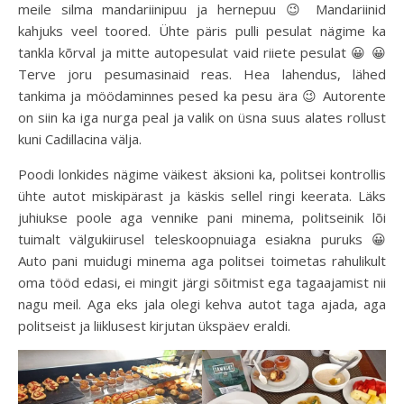
meile silma mandariinipuu ja hernepuu 😉 Mandariinid
kahjuks veel toored. Ühte päris pulli pesulat nägime ka
tankla kõrval ja mitte autopesulat vaid riiete pesulat 😀 😀
Terve joru pesumasinaid reas. Hea lahendus, lähed
tankima ja möödaminnes pesed ka pesu ära 😉 Autorente
on siin ka iga nurga peal ja valik on üsna suus alates rollust
kuni Cadillacina välja.
Poodi lonkides nägime väikest äksioni ka, politsei kontrollis
ühte autot miskipärast ja käskis sellel ringi keerata. Läks
juhiukse poole aga vennike pani minema, politseinik lõi
tuimalt välgukiirusel teleskoopnuiaga esiakna puruks 😀
Auto pani muidugi minema aga politsei toimetas rahulikult
oma tööd edasi, ei mingit järgi sõitmist ega tagaajamist nii
nagu meil. Aga eks jala olegi kehva autot taga ajada, aga
politseist ja liiklusest kirjutan ükspäev eraldi.