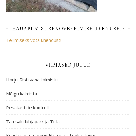
HAUAPLATSI RENOVEERIMISE TEENUSED
Tellimiseks võta ühendust!
VIIMASED JUTUD
Harju-Risti vana kalmistu
Mõigu kalmistu
Pesakastide kontroll
Tamsalu lubjapark ja Toila
Kunda vana tsemenditehas ja Toolse linnus