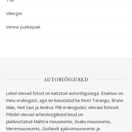
Viikingid
Viimne puhkepaik
AUTORIÕIGUSED
Lehel olevad fotod on kaitstud autoriõigusega. Enamus on
minu erakogust, aga
on kasutatud ka Reet Tarangu, Bruno
Mäe, Neil Savi ja Andrus Piili erakogudes olevaid fotosid.
Piltidel olevad arheoloogilised leiud on
jäädvustatud
Mahtra muuseumis, Iisaku muuseumis,
Meremuuseumis, Gotlandi ajaloomuuseumis ja