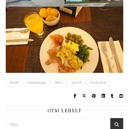
hotell
Kaubamaja
lilled
pood
söök-jook
OTSI LEHELT