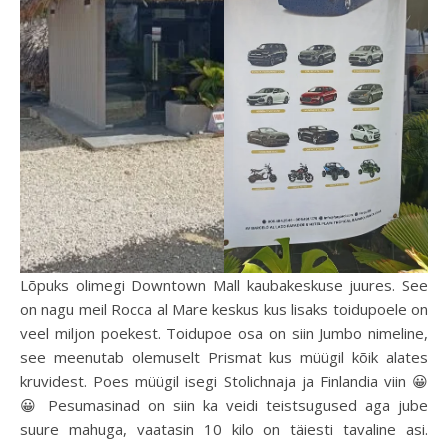
Lõpuks olimegi Downtown Mall kaubakeskuse juures. See
on nagu meil Rocca al Mare keskus kus lisaks toidupoele on
veel miljon poekest. Toidupoe osa on siin Jumbo nimeline,
see meenutab olemuselt Prismat kus müügil kõik alates
kruvidest. Poes müügil isegi Stolichnaja ja Finlandia viin 😀
😀 Pesumasinad on siin ka veidi teistsugused aga jube
suure mahuga, vaatasin 10 kilo on täiesti tavaline asi.