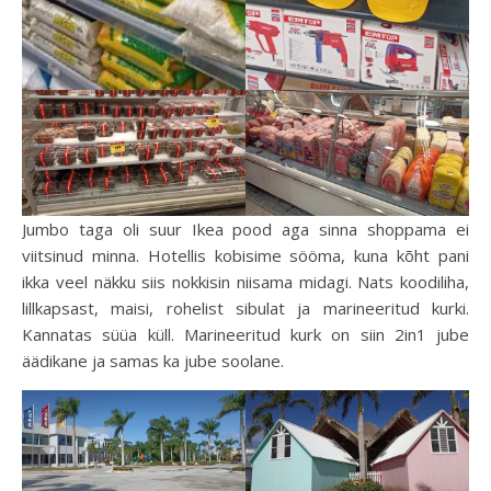
Jumbo taga oli suur Ikea pood aga sinna shoppama ei
viitsinud minna. Hotellis kobisime sööma, kuna kõht pani
ikka veel näkku siis nokkisin niisama midagi. Nats koodiliha,
lillkapsast, maisi, rohelist sibulat ja marineeritud kurki.
Kannatas süüa küll. Marineeritud kurk on siin 2in1 jube
äädikane ja samas ka jube soolane.