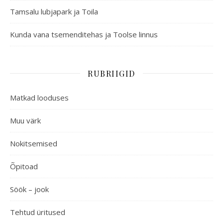
Tamsalu lubjapark ja Toila
Kunda vana tsemenditehas ja Toolse linnus
RUBRIIGID
Matkad looduses
Muu värk
Nokitsemised
Õpitoad
Söök – jook
Tehtud üritused