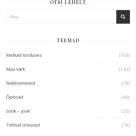
OTSI LEHELT
TEEMAD
Matkad looduses
(105)
Muu värk
(142)
Nokitsemised
(76)
Õpitoad
(40)
Söök – jook
(22)
Tehtud üritused
(76)