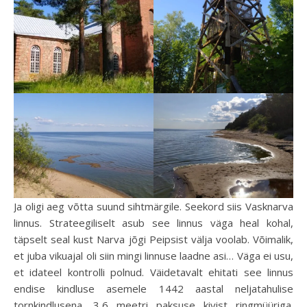
Ja oligi aeg võtta suund sihtmärgile. Seekord siis Vasknarva
linnus. Strateegiliselt asub see linnus väga heal kohal,
täpselt seal kust Narva jõgi Peipsist välja voolab. Võimalik,
et juba vikuajal oli siin mingi linnuse laadne asi… Väga ei usu,
et idateel kontrolli polnud. Väidetavalt ehitati see linnus
endise kindluse asemele 1442 aastal neljatahulise
tornkindlusena, 3,6 meetri paksuse kivist ringmüüriga.