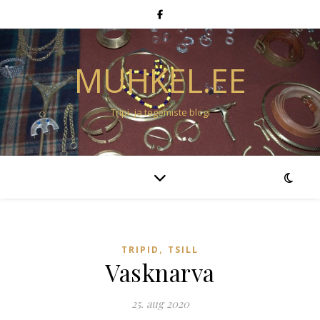
MUHKEL.EE
Tripi- ja tegemiste blogi
,
TRIPID
TSILL
Vasknarva
25. aug 2020