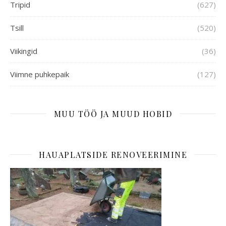
Tripid
(627)
Tsill
(520)
Viikingid
(36)
Viimne puhkepaik
(127)
MUU TÖÖ JA MUUD HOBID
HAUAPLATSIDE RENOVEERIMINE