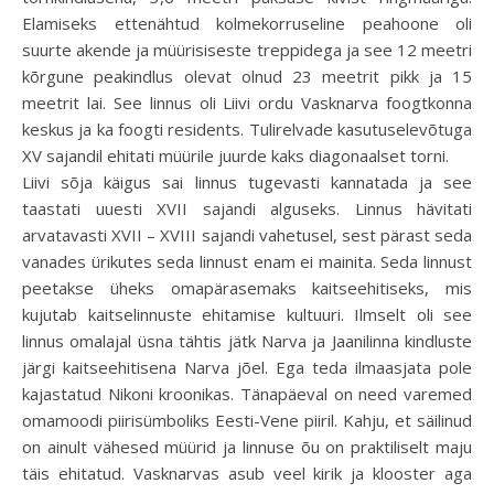
Elamiseks ettenähtud kolmekorruseline peahoone oli
suurte akende ja müürisiseste treppidega ja see 12 meetri
kõrgune peakindlus olevat olnud 23 meetrit pikk ja 15
meetrit lai. See linnus oli Liivi ordu Vasknarva foogtkonna
keskus ja ka foogti residents. Tulirelvade kasutuselevõtuga
XV sajandil ehitati müürile juurde kaks diagonaalset torni.
Liivi sõja käigus sai linnus tugevasti kannatada ja see
taastati uuesti XVII sajandi alguseks. Linnus hävitati
arvatavasti XVII – XVIII sajandi vahetusel, sest pärast seda
vanades ürikutes seda linnust enam ei mainita. Seda linnust
peetakse üheks omapärasemaks kaitseehitiseks, mis
kujutab kaitselinnuste ehitamise kultuuri. Ilmselt oli see
linnus omalajal üsna tähtis jätk Narva ja Jaanilinna kindluste
järgi kaitseehitisena Narva jõel. Ega teda ilmaasjata pole
kajastatud Nikoni kroonikas. Tänapäeval on need varemed
omamoodi piirisümboliks Eesti-Vene piiril. Kahju, et säilinud
on ainult vähesed müürid ja linnuse õu on praktiliselt maju
täis ehitatud. Vasknarvas asub veel kirik ja klooster aga