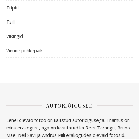
Tripid
Tsill
Viikingid
Viimne puhkepaik
AUTORIÕIGUSED
Lehel olevad fotod on kaitstud autoriõigusega. Enamus on
minu erakogust, aga
on kasutatud ka Reet Tarangu, Bruno
Mäe, Neil Savi ja Andrus Piili erakogudes olevaid fotosid.