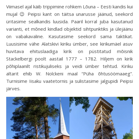
Viimasel ajal käib trippimine rohkem Lõuna – Eesti kandis kui
mujal 😉 Peipsi kant on täitsa unarusse jäänud, seekord
üritasime sealkandis luusida. Paaril korral juba kasutanud
varianti, et mõned kindlad objektid sihtpunktiks ja ülejäänu
on vabakavaline. Kasutasime seekord sama taktikat.
Luusisime vähe Alatskivi kiriku ümber, see kirikumäel asuv
huvitava ehituslaadiga kirik on püstitatud mõisnik
Stackelbergi poolt aastail 1777 – 1782. Hiljem on kirik
põhiplaanilt ristikujuliseks ja veidi ümber tehtud. Kiriku
altarit ehib W. Nolckeni maal “Püha õhtusöömaaeg”.
Turnisime Iisaku vaatetornis ja sulistasime jalgupidi Peipsi
järves.