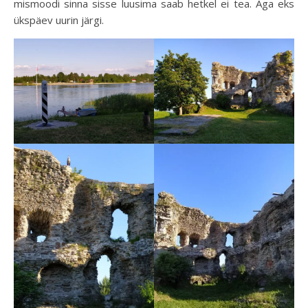
mismoodi sinna sisse luusima saab hetkel ei tea. Aga eks
ükspäev uurin järgi.