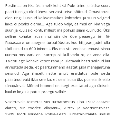
Eestimaa on ikka üks imelik koht 😉 Pole teine ju üldse suur,
paari tunniga oled ühest servast teise sõitnud. Omastarust
olen ringi luusinud kõikvõimalikes kohtades ja suuri valgeid
laike ei peaks olema…. Aga tuleb välja, et meil on ikka väga
suuri ja kuulsaid kohti, millest ma polnud siiani kuulnudki. Üks
selline kohake lausa mul siin üle õue peaaegu 😀 😀
Rabasaare omaaegne turbatööstus kus hiilgeaegadel olla
tööl olnud ca 600 inimest. Eks ma siis vedasin ennast sinna
uurima mis värk on. Kurrrja oli küll värki nii, et anna olla.
Täiesti äge kohake keset raba ja üllatavalt hästi säilinud kui
arvestada seda, et paarkümmend aastat juba mahajäetuna
seisnud. Aga ilmselt mitte ainult eraldatus pole seda
päästnud vaid ikka see ka, et seal lausa üks püsielanik elab
tänapäeval. Mõned hooned on isegi erastatud aga üldiselt
kuulub kogu kupatus praegu vallale.
Väidetavalt toimetas siin turbatööstus juba 1907 aastast
alates, siin toodeti allapanu-, kütte- ja väetiseturvast.
1909. loodi esimene Põhja-Eesti Turbatarvitajate ühisus