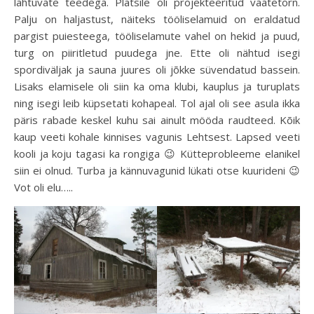
lähtuvate teedega. Platsile oli projekteeritud vaatetorn.
Palju on haljastust, näiteks tööliselamuid on eraldatud
pargist puiesteega, tööliselamute vahel on hekid ja puud,
turg on piiritletud puudega jne. Ette oli nähtud isegi
spordiväljak ja sauna juures oli jõkke süvendatud bassein.
Lisaks elamisele oli siin ka oma klubi, kauplus ja turuplats
ning isegi leib küpsetati kohapeal. Tol ajal oli see asula ikka
päris rabade keskel kuhu sai ainult mööda raudteed. Kõik
kaup veeti kohale kinnises vagunis Lehtsest. Lapsed veeti
kooli ja koju tagasi ka rongiga 😉 Kütteprobleeme elanikel
siin ei olnud. Turba ja kännuvagunid lükati otse kuurideni 😉
Vot oli elu…..