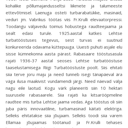
kohalike põllumajandusseltsi liikmete ja talumeeste
ettevõtmisel. Laenuga osteti turbarabatükke, masinaid,
veduri jm. Vabrikus töötas viis Fr.Krulli elevaatorpressi.
Toodangu väljavedu toimus hobustega raudteejaama ja
sealt edasi turule. 1925.aastal katkes Lehtse
turbatööstuses tegevus, sest turvas ei suutnud
konkureerida odavama küttepuuga. Uuesti puhuti asjale elu
sisse kümnekonna aasta pärast. Rabasaare tööstusasula
rajati 1936-37 aastal seoses Lehtse turbatööstuse
taaselustamisega Riigi Turbatööstuste poolt. Siis ehitati
siia terve joru maju ja need tunneb isegi tänapäeval ära
väga ilusa maakivist vundamendi järgi. Need näevad välja
nagu eile laotud. Kogu värk planeeriti siin 10 hektari
suurusele rabasaarele. Siia rajati ka kitsarööpmeline
raudtee mis turba Lehtse jaama vedas. Aga tööstus oli siin
juba päris innovaatiline, turbamasinad käitati elektriga.
Selleks ehitatakse siia jõujaam. Selleks toodi siia varem
Ellamaa jõujaamas töötanud ja Fr.Krulli tehases