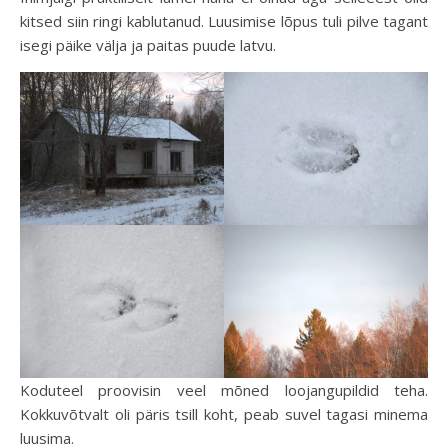
kitsed siin ringi kablutanud. Luusimise lõpus tuli pilve tagant
isegi päike välja ja paitas puude latvu.
Koduteel proovisin veel mõned loojangupildid teha.
Kokkuvõtvalt oli päris tsill koht, peab suvel tagasi minema
luusima.