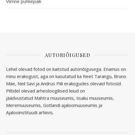
Viimne puhkepaik
AUTORIÕIGUSED
Lehel olevad fotod on kaitstud autoriõigusega. Enamus on
minu erakogust, aga
on kasutatud ka Reet Tarangu, Bruno
Mäe, Neil Savi ja Andrus Piili erakogudes olevaid fotosid.
Piltidel olevad arheoloogilised leiud on
jäädvustatud
Mahtra muuseumis, Iisaku muuseumis,
Meremuuseumis, Gotlandi ajaloomuuseumis ja
Ajalooinstituudi arhiivis.