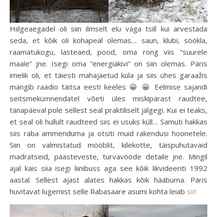
Hiilgeaegadel oli siin ilmselt elu väga tsill kui arvestada
seda, et kõik oli kohapeal olemas… saun, klubi, söökla,
raamatukogu, lasteaed, pood, oma rong viis “suurele
maale” jne. Isegi oma “energiakivi” on siin olemas. Päris
imelik oli, et täiesti mahajäetud küla ja siis ühes garaažis
mängib raadio täitsa eesti keeles 😀 😀 Eelmise sajandi
seitsmekümnendatel võeti üles miskipärast raudtee,
tänapäeval pole sellest seal praktiliselt jälgegi. Kui ei teaks,
et seal oli hullult raudteed siis ei usuks küll… Samuti hakkas
siis raba ammenduma ja otsiti muid rakendusi hoonetele.
Siin on valmistatud mööblit, kilekotte, täispuhutavaid
madratseid, päästeveste, turvavööde detaile jne. Mingil
ajal käis siia isegi liinibuss aga see kõik likvideeriti 1992
aastal. Sellest ajast alates hakkas kõik hääbuma. Päris
huvitavat lugemist selle Rabasaare asumi kohta leiab
siit