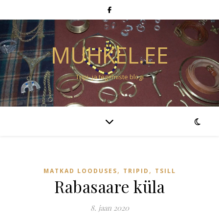
MUHKEL.EE
Tripi- ja tegemiste blogi
,
,
MATKAD LOODUSES
TRIPID
TSILL
Rabasaare küla
8. jaan 2020