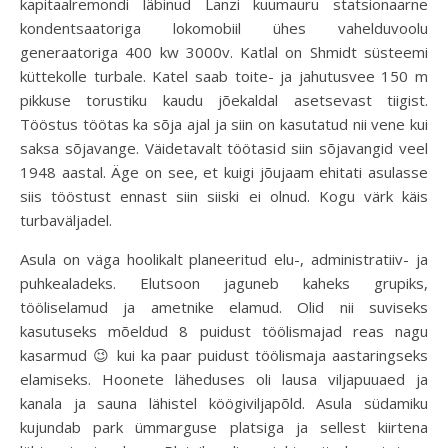
kapitaalremondi läbinud Lanzi kuumauru statsionaarne
kondentsaatoriga lokomobiil ühes vahelduvoolu
generaatoriga 400 kw 3000v. Katlal on Shmidt süsteemi
küttekolle turbale. Katel saab toite- ja jahutusvee 150 m
pikkuse torustiku kaudu jõekaldal asetsevast tiigist.
Tööstus töötas ka sõja ajal ja siin on kasutatud nii vene kui
saksa sõjavange. Väidetavalt töötasid siin sõjavangid veel
1948 aastal. Äge on see, et kuigi jõujaam ehitati asulasse
siis tööstust ennast siin siiski ei olnud. Kogu värk käis
turbaväljadel.
Asula on väga hoolikalt planeeritud elu-, administratiiv- ja
puhkealadeks. Elutsoon jaguneb kaheks grupiks,
tööliselamud ja ametnike elamud. Olid nii suviseks
kasutuseks mõeldud 8 puidust töölismajad reas nagu
kasarmud 😉 kui ka paar puidust töölismaja aastaringseks
elamiseks. Hoonete läheduses oli lausa viljapuuaed ja
kanala ja sauna lähistel köögiviljapõld. Asula südamiku
kujundab park ümmarguse platsiga ja sellest kiirtena