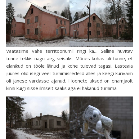
Vaatasime vähe territooriumil ringi ka… Selline huvitav
tunne tekkis nagu aeg seisaks. Mõnes kohas oli tunne, et
elanikud on tööle läinud ja kohe tulevad tagasi. Lasteaia
juures olid isegi veel turnimisredelid alles ja keegi kurivaim
oli jänese vardasse ajanud. Hoonete uksed on enamjaolt
kinni kuigi sisse ilmselt saaks aga ei hakanud turnima.