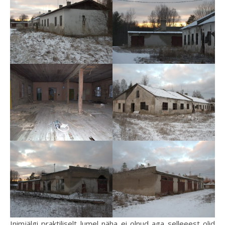
Inimjälgi praktiliselt lumel näha ei olnud aga selleeest olid