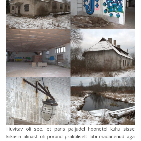
Huvitav oli see, et päris paljudel hoonetel kuhu sisse
kiikasin aknast oli põrand praktiliselt läbi mädanenud aga