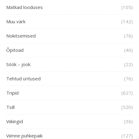
Matkad looduses
(105)
Muu värk
(142)
Nokitsemised
(76)
Õpitoad
(40)
Söök – jook
(22)
Tehtud üritused
(76)
Tripid
(627)
Tsill
(520)
Viikingid
(36)
Viimne puhkepaik
(127)