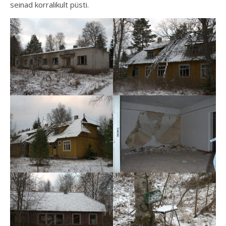
seinad korralikult püsti.