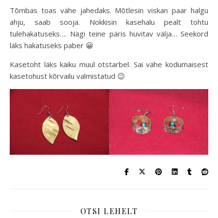
Tõmbas toas vähe jahedaks. Mõtlesin viskan paar halgu
ahju, saab sooja. Nokkisin kasehalu pealt tohtu
tulehakatuseks…. Nägi teine päris huvitav välja… Seekord
läks hakatuseks paber 😀
Kasetoht läks käiku muul otstarbel. Sai vähe kodumaisest
kasetohust kõrvailu valmistatud 😉
OTSI LEHELT