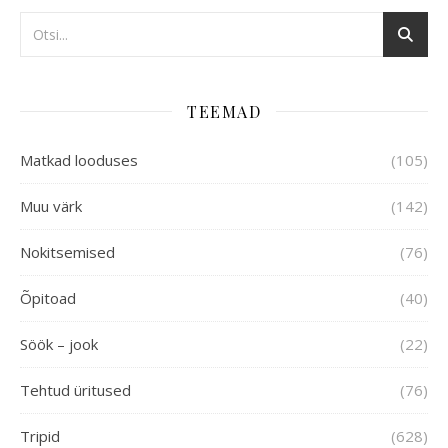
TEEMAD
Matkad looduses
(105)
Muu värk
(142)
Nokitsemised
(76)
Õpitoad
(40)
Söök – jook
(22)
Tehtud üritused
(76)
Tripid
(628)