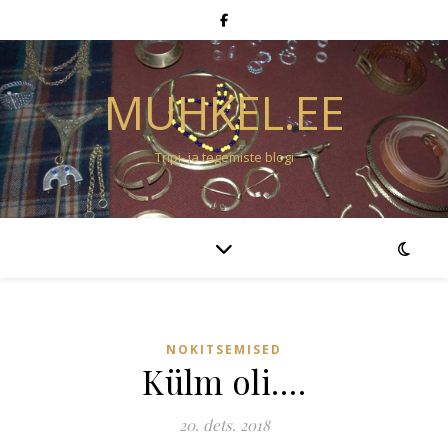
MUHKEL.EE
Tripi- ja tegemiste blogi
NOKITSEMISED
Külm oli….
20. dets. 2018