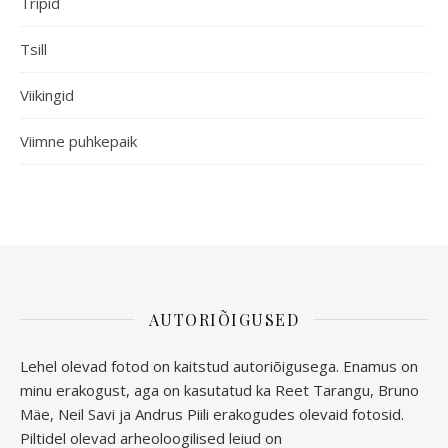
Tripid
Tsill
Viikingid
Viimne puhkepaik
AUTORIÕIGUSED
Lehel olevad fotod on kaitstud autoriõigusega. Enamus on
minu erakogust, aga
on kasutatud ka Reet Tarangu, Bruno
Mäe, Neil Savi ja Andrus Piili erakogudes olevaid fotosid.
Piltidel olevad arheoloogilised leiud on