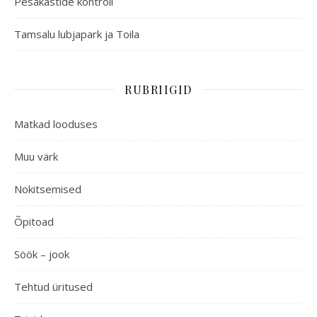
Pesakastide kontroll
Tamsalu lubjapark ja Toila
RUBRIIGID
Matkad looduses
Muu värk
Nokitsemised
Õpitoad
Söök – jook
Tehtud üritused