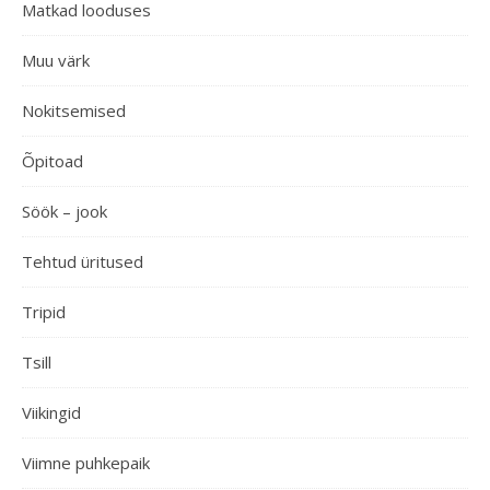
Matkad looduses
Muu värk
Nokitsemised
Õpitoad
Söök – jook
Tehtud üritused
Tripid
Tsill
Viikingid
Viimne puhkepaik