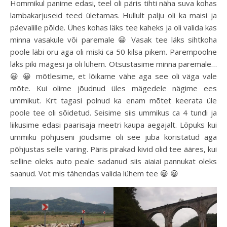
Hommikul panime edasi, teel oli päris tihti näha suva kohas
lambakarjuseid teed ületamas. Hullult palju oli ka maisi ja
päevalille põlde. Ühes kohas läks tee kaheks ja oli valida kas
minna vasakule või paremale 😀 Vasak tee läks sihtkoha
poole läbi oru aga oli miski ca 50 kilsa pikem. Parempoolne
läks piki mägesi ja oli lühem. Otsustasime minna paremale…
😀 😀 mõtlesime, et lõikame vähe aga see oli väga vale
mõte. Kui olime jõudnud üles mägedele nägime ees
ummikut. Krt tagasi polnud ka enam mõtet keerata üle
poole tee oli sõidetud. Seisime siis ummikus ca 4 tundi ja
liikusime edasi paarisaja meetri kaupa aegajalt. Lõpuks kui
ummiku põhjuseni jõudsime oli see juba koristatud aga
põhjustas selle varing. Päris pirakad kivid olid tee ääres, kui
selline oleks auto peale sadanud siis aiaiai pannukat oleks
saanud. Vot mis tähendas valida lühem tee 😀 😀