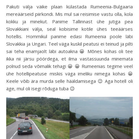
Pakuti välja väike plaan külastada Rumeenia-Bulgaaria
mereäärseid piirkondi. Mis mul sai reisimise vastu olla, kola
kokku ja minekut. Panime Tallinnast ühe jutiga pea
Slovakkiani välja, seal kobisime kotile ühes teeäärses
hotellis. Hommikul panime edasi Rumeenia poole läbi
Slovakkia ja Ungari. Teel väga kuskil peatusi ei teinud ja pilti
sai teha enamjaolt läbi autoakna 😀 Mõnes kohas oli tee
ikka nii järsu pöördega, et ilma vastassuunda minemata
polnud seda võimalik tehagi 😀 😀 Rumeenias tegime veel
ühe hotellipeatuse miskis väga imeliku nimega kohas 😀
Keele võib ära murda selle hääldamisega 😉 Aga hotell oli
äge, mul oli isegi rõduga tuba 😉