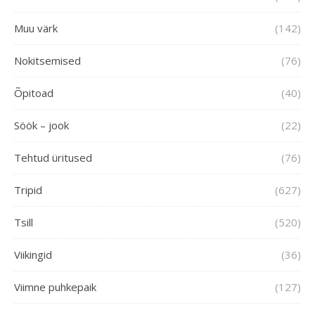
Muu värk
(142)
Nokitsemised
(76)
Õpitoad
(40)
Söök – jook
(22)
Tehtud üritused
(76)
Tripid
(627)
Tsill
(520)
Viikingid
(36)
Viimne puhkepaik
(127)