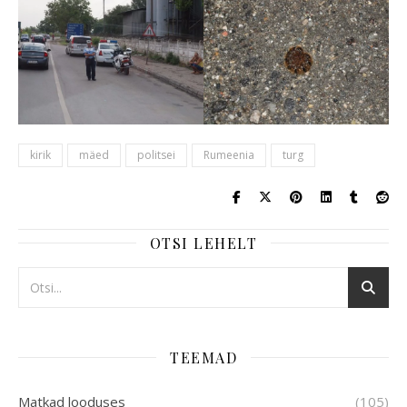
kirik
mäed
politsei
Rumeenia
turg
OTSI LEHELT
TEEMAD
Matkad looduses
(105)