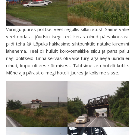
Varingu juures politsei veel regullis sillaületust. Saime vähe
veel oodata, jõudsin isegi teel keras olnud päevakoerast
pildi teha 😀 Lõpuks hakkasime sihtpunktile natuke kiiremini
lähenema. Teel oli hullult kõikvõimalikke sildu ja päris palju
nägi politseid. Linna servas oli väike turg aga aega uurida ei
olnud, kopp oli ees sõitmisest. Tahtsime ära hotelli kotile.
Mõne aja pärast olimegi hotelli juures ja kolisime sisse.