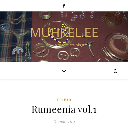
MUHKEL.EE
Tripi- ja tegemiste blogi
TRIPID
Rumeenia vol.1
8. mai 2019