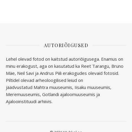
AUTORIÕIGUSED
Lehel olevad fotod on kaitstud autoriõigusega. Enamus on
minu erakogust, aga
on kasutatud ka Reet Tarangu, Bruno
Mäe, Neil Savi ja Andrus Piili erakogudes olevaid fotosid.
Piltidel olevad arheoloogilised leiud on
jäädvustatud
Mahtra muuseumis, Iisaku muuseumis,
Meremuuseumis, Gotlandi ajaloomuuseumis ja
Ajalooinstituudi arhiivis.