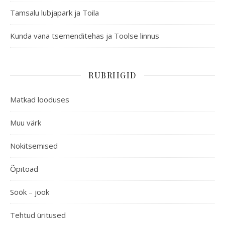
Tamsalu lubjapark ja Toila
Kunda vana tsemenditehas ja Toolse linnus
RUBRIIGID
Matkad looduses
Muu värk
Nokitsemised
Õpitoad
Söök – jook
Tehtud üritused