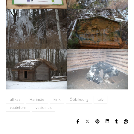
allikas
Harimäe
kirik
Ööbikuorg
talv
vaatetorn
vesioinas