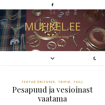
MUHKEL.EE
Tripi- ja tegemiste blogi
,
,
TEHTUD ÜRITUSED
TRIPID
TSILL
Pesapuud ja vesioinast
vaatama