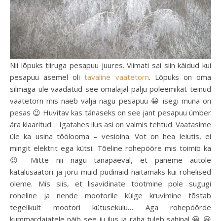
Nii lõpuks tiiruga pesapuu juures. Viimati sai siin käidud kui
pesapuu asemel oli
tavaline vaatetorn
. Lõpuks on oma
silmaga üle vaadatud see omalajal palju poleemikat teinud
vaatetorn mis näeb välja nagu pesapuu 😀 isegi muna on
pesas 😉 Huvitav kas tänaseks on see jant pesapuu ümber
ära klaaritud… Igatahes ilus asi on valmis tehtud. Vaatasime
üle ka usina töölooma – vesioina. Vot on hea leiutis, ei
mingit elektrit ega kütsi. Tõeline rohepööre mis toimib ka
😉 Mitte nii nagu tänapäeval, et paneme autole
katalüsaatori ja joru muid pudinaid näitamaks kui rohelised
oleme. Mis siis, et lisavidinate tootmine pole sugugi
roheline ja nende mootorile külge kruvimine tõstab
tegelikult mootori kütusekulu… Aga rohepöörde
kummardajatele näib see ju ilus ja raha tuleb sahinal 😀 😀