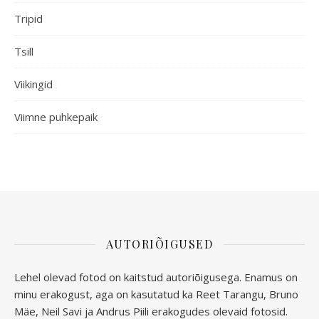
Tripid
Tsill
Viikingid
Viimne puhkepaik
AUTORIÕIGUSED
Lehel olevad fotod on kaitstud autoriõigusega. Enamus on
minu erakogust, aga
on kasutatud ka Reet Tarangu, Bruno
Mäe, Neil Savi ja Andrus Piili erakogudes olevaid fotosid.