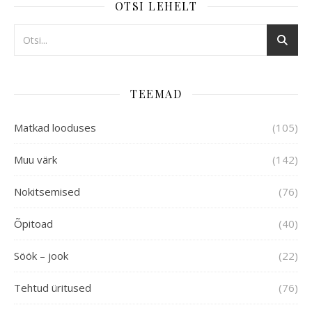
OTSI LEHELT
TEEMAD
Matkad looduses
(105)
Muu värk
(142)
Nokitsemised
(76)
Õpitoad
(40)
Söök – jook
(22)
Tehtud üritused
(76)