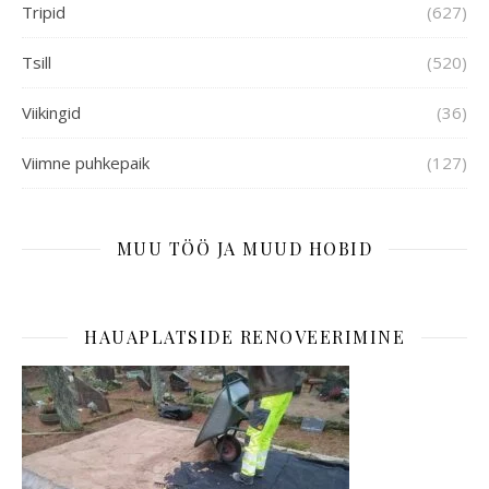
Tripid
(627)
Tsill
(520)
Viikingid
(36)
Viimne puhkepaik
(127)
MUU TÖÖ JA MUUD HOBID
HAUAPLATSIDE RENOVEERIMINE