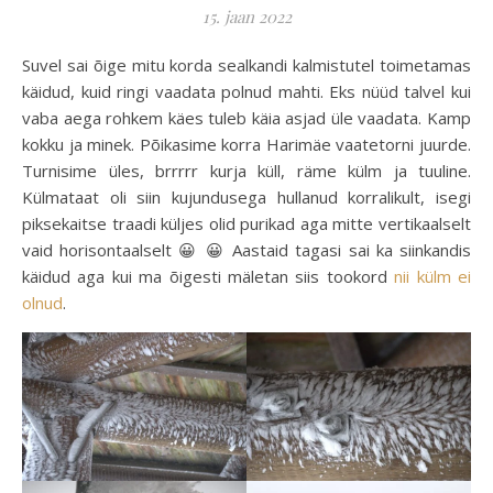
15. jaan 2022
Suvel sai õige mitu korda sealkandi kalmistutel toimetamas
käidud, kuid ringi vaadata polnud mahti. Eks nüüd talvel kui
vaba aega rohkem käes tuleb käia asjad üle vaadata. Kamp
kokku ja minek. Põikasime korra Harimäe vaatetorni juurde.
Turnisime üles, brrrrr kurja küll, räme külm ja tuuline.
Külmataat oli siin kujundusega hullanud korralikult, isegi
piksekaitse traadi küljes olid purikad aga mitte vertikaalselt
vaid horisontaalselt 😀 😀 Aastaid tagasi sai ka siinkandis
käidud aga kui ma õigesti mäletan siis tookord
nii külm ei
olnud
.