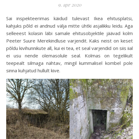
9. apr 2020
Sai inspekteerimas käidud tulevast Ikea ehitusplatsi,
kahjuks põld ei andnud välja mitte ühtki asjalikku leidu. Aga
selleeest kolasin läbi samale ehitusobjektile jäävad kolm
Peeter Suure Merekindluse varjendit. Kaks neist on keset
põldu kivihunnikute all, kui ei tea, et seal varjendid on siis iial
ei usu nende olemasolule seal. Kolmas on tegelikult
teepealt silmaga nähtav, mingil kummalisel kombel pole
sinna kuhjatud hullult kive.