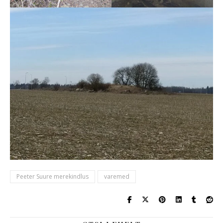
Peeter Suure merekindlus
varemed