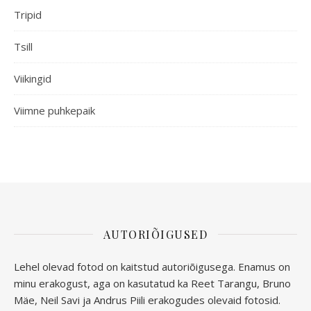
Tripid
Tsill
Viikingid
Viimne puhkepaik
AUTORIÕIGUSED
Lehel olevad fotod on kaitstud autoriõigusega. Enamus on
minu erakogust, aga
on kasutatud ka Reet Tarangu, Bruno
Mäe, Neil Savi ja Andrus Piili erakogudes olevaid fotosid.