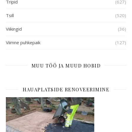
Tripid
(627)
Tsill
(520)
Viikingid
(36)
Viimne puhkepaik
(127)
MUU TÖÖ JA MUUD HOBID
HAUAPLATSIDE RENOVEERIMINE