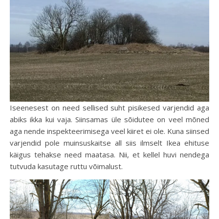
Iseenesest on need sellised suht pisikesed varjendid aga
abiks ikka kui vaja. Siinsamas üle sõidutee on veel mõned
aga nende inspekteerimisega veel kiiret ei ole. Kuna siinsed
varjendid pole muinsuskaitse all siis ilmselt Ikea ehituse
käigus tehakse need maatasa. Nii, et kellel huvi nendega
tutvuda kasutage ruttu võimalust.