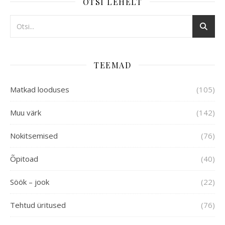
OTSI LEHELT
TEEMAD
Matkad looduses
(105)
Muu värk
(142)
Nokitsemised
(76)
Õpitoad
(40)
Söök – jook
(22)
Tehtud üritused
(76)