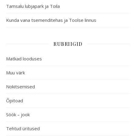
Tamsalu lubjapark ja Toila
Kunda vana tsemenditehas ja Toolse linnus
RUBRIIGID
Matkad looduses
Muu värk
Nokitsemised
Õpitoad
Söök – jook
Tehtud üritused