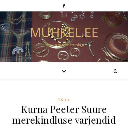
MUHKEL.EE
Tripi- ja tegemiste blogi
TSILL
Kurna Peeter Suure
merekindluse varjendid