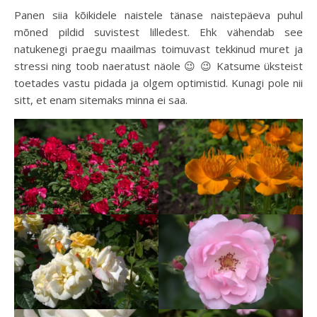
Panen siia kõikidele naistele tänase naistepäeva puhul
mõned pildid suvistest lilledest. Ehk vähendab see
natukenegi praegu maailmas toimuvast tekkinud muret ja
stressi ning toob naeratust näole 😉 😉 Katsume üksteist
toetades vastu pidada ja olgem optimistid. Kunagi pole nii
sitt, et enam sitemaks minna ei saa.