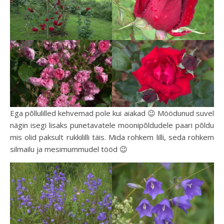
Ega põllulilled kehvemad pole kui aiakad 😉 Möödunud suvel
nägin isegi lisaks punetavatele moonipõldudele paari põldu
mis olid paksult rukkililli täis. Mida rohkem lilli, seda rohkem
silmailu ja mesimummudel tööd 😉