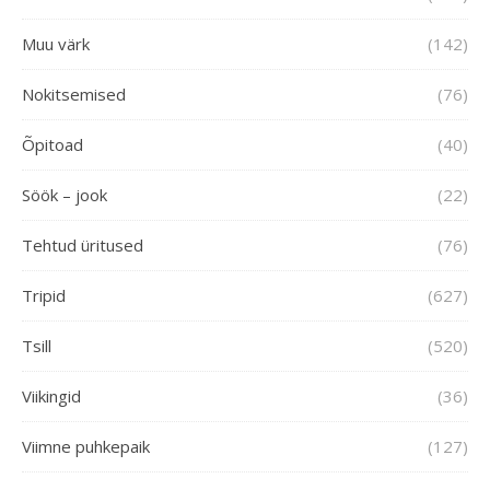
Muu värk
(142)
Nokitsemised
(76)
Õpitoad
(40)
Söök – jook
(22)
Tehtud üritused
(76)
Tripid
(627)
Tsill
(520)
Viikingid
(36)
Viimne puhkepaik
(127)