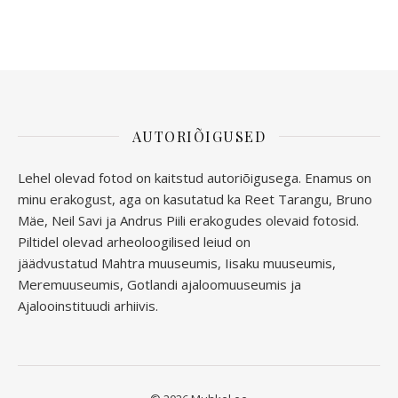
AUTORIÕIGUSED
Lehel olevad fotod on kaitstud autoriõigusega. Enamus on
minu erakogust, aga
on kasutatud ka Reet Tarangu, Bruno
Mäe, Neil Savi ja Andrus Piili erakogudes olevaid fotosid.
Piltidel olevad arheoloogilised leiud on
jäädvustatud
Mahtra muuseumis, Iisaku muuseumis,
Meremuuseumis, Gotlandi ajaloomuuseumis ja
Ajalooinstituudi arhiivis.