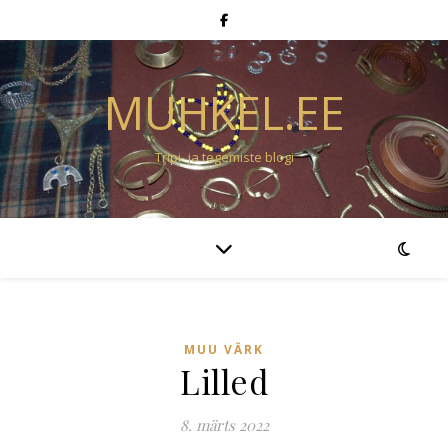
MUHKEL.EE
Tripi- ja tegemiste blogi
MUU VÄRK
Lilled
8. märts 2022