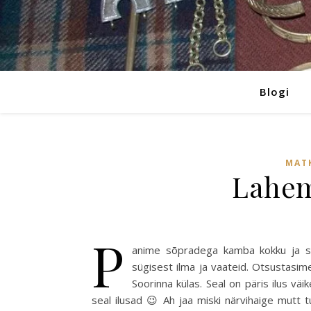
Blogi
MAT
Lahem
P
anime sõpradega kamba kokku ja süg
sügisest ilma ja vaateid. Otsustasi
Soorinna külas. Seal on päris ilus vä
seal ilusad 😉 Ah jaa miski närvihaige mutt 