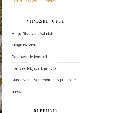
Tellimiseks võta ühendust!
VIIMASED JUTUD
Harju-Risti vana kalmistu
Mõigu kalmistu
Pesakastide kontroll
Tamsalu lubjapark ja Toila
Kunda vana tsemenditehas ja Toolse
linnus
RUBRIIGID