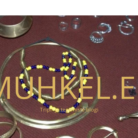
MUHKEL.E
Tripi- ja tegemiste blogi