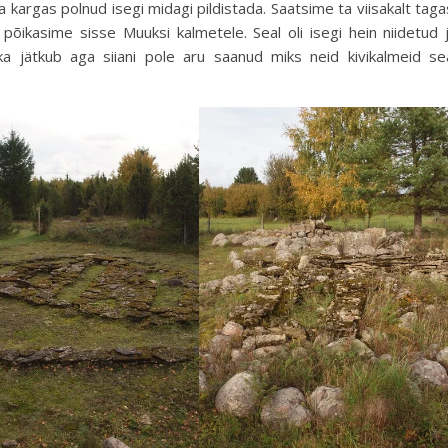
ja kargas polnud isegi midagi pildistada. Saatsime ta viisakalt taga
i põikasime sisse Muuksi kalmetele. Seal oli isegi hein niidetud 
kka jätkub aga siiani pole aru saanud miks neid kivikalmeid se