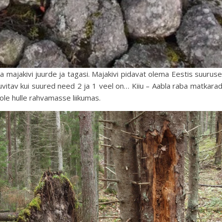
t ka majakivi juurde ja tagasi. Majakivi pidavat olema Eestis suuruse
huvitav kui suured need 2 ja 1 veel on… Kiiu – Aabla raba matkara
i ole hulle rahvamasse liikumas.