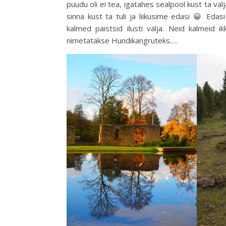
puudu oli ei tea, igatahes sealpool kust ta väl
sinna kust ta tuli ja liikusime edasi 😀 Edas
kalmed paistsid ilusti välja. Neid kalmeid i
nimetatakse Hundikangruteks….