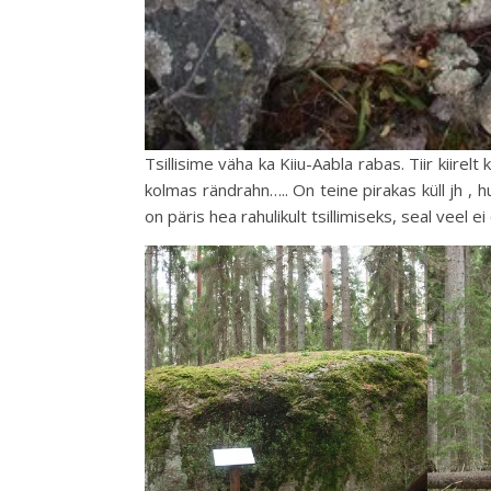
Tsillisime väha ka Kiiu-Aabla rabas. Tiir kiirel
kolmas rändrahn….. On teine pirakas küll jh , 
on päris hea rahulikult tsillimiseks, seal veel e