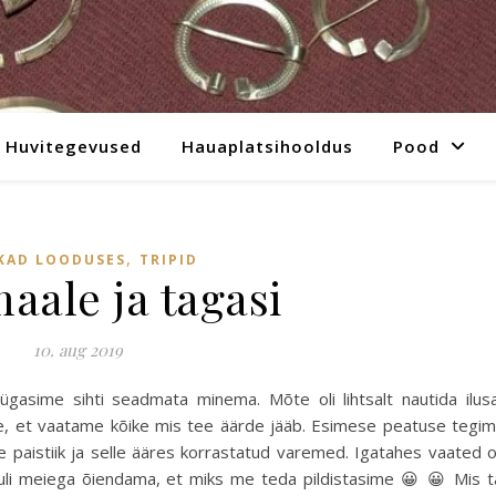
Huvitegevused
Hauaplatsihooldus
Pood
,
KAD LOODUSES
TRIPID
aale ja tagasi
10. aug 2019
asime sihti seadmata minema. Mõte oli lihtsalt nautida ilus
me, et vaatame kõike mis tee äärde jääb. Esimese peatuse tegi
ike paistiik ja selle ääres korrastatud varemed. Igatahes vaated 
tuli meiega õiendama, et miks me teda pildistasime 😀 😀 Mis t