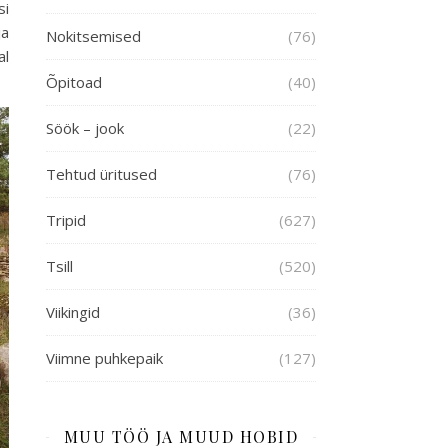
si
ja
Nokitsemised
(76)
al
Õpitoad
(40)
Söök – jook
(22)
Tehtud üritused
(76)
Tripid
(627)
Tsill
(520)
Viikingid
(36)
Viimne puhkepaik
(127)
MUU TÖÖ JA MUUD HOBID