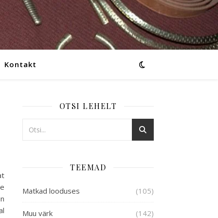
Kontakt
OTSI LEHELT
TEEMAD
at
me
Matkad looduses
(105)
on
al
Muu värk
(142)