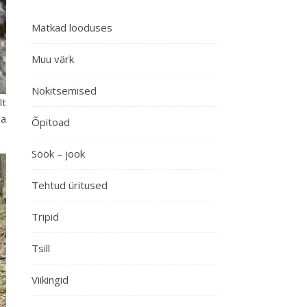
Matkad looduses
Muu värk
Nokitsemised
lt
da
Õpitoad
Söök – jook
Tehtud üritused
Tripid
Tsill
Viikingid