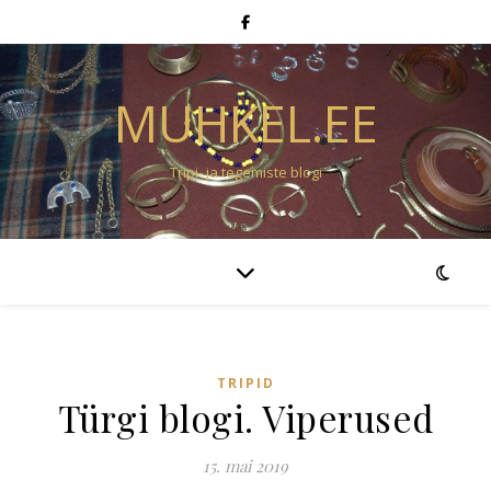
MUHKEL.EE
Tripi- ja tegemiste blogi
TRIPID
Türgi blogi. Viperused
15. mai 2019