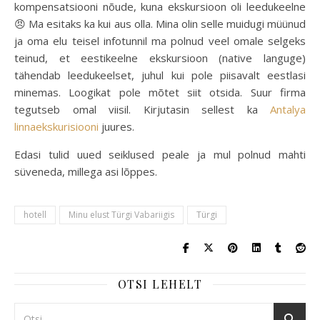
kompensatsiooni nõude, kuna ekskursioon oli leedukeelne
😠 Ma esitaks ka kui aus olla. Mina olin selle muidugi müünud
ja oma elu teisel infotunnil ma polnud veel omale selgeks
teinud, et eestikeelne ekskursioon (native languge)
tähendab leedukeelset, juhul kui pole piisavalt eestlasi
minemas. Loogikat pole mõtet siit otsida. Suur firma
tegutseb omal viisil. Kirjutasin sellest ka
Antalya
linnaekskurisiooni
juures.
Edasi tulid uued seiklused peale ja mul polnud mahti
süveneda, millega asi lõppes.
hotell
Minu elust Türgi Vabariigis
Türgi
OTSI LEHELT