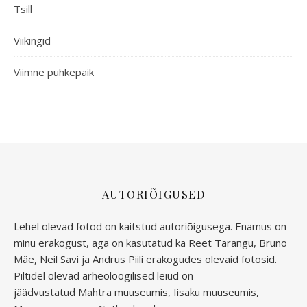
Tsill
Viikingid
Viimne puhkepaik
AUTORIÕIGUSED
Lehel olevad fotod on kaitstud autoriõigusega. Enamus on
minu erakogust, aga
on kasutatud ka Reet Tarangu, Bruno
Mäe, Neil Savi ja Andrus Piili erakogudes olevaid fotosid.
Piltidel olevad arheoloogilised leiud on
jäädvustatud
Mahtra muuseumis, Iisaku muuseumis,