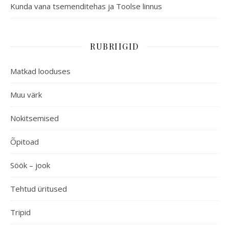
Kunda vana tsemenditehas ja Toolse linnus
RUBRIIGID
Matkad looduses
Muu värk
Nokitsemised
Õpitoad
Söök – jook
Tehtud üritused
Tripid