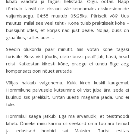
lubab vaadata ja tagasi helistada. Olgu, ootan. Näpp
tõmbab tahvlil üle ekraani värskendamaks ekskursioonide
väljumisaegu. 04:55 muutub 05:25ks. Päriselt või? Uus
muutus, millal see veel tehti? Kõne tuleb praktiliselt kohe –
bussijuht ütles, et korjas nad just peale. Nojaa, buss on
graafikus, selles uues…
Seedin olukorda paar minutit. Siis võtan kõne tagasi
turistile. Buss vist jõudis, olete bussi peal? Jah, hästi, head
reisi. Katkestan kiiresti kõne, praegu ei tundu õige aeg
kompensatsiooni nõuet arutada.
Väljas hakkab valgenema. Kukk kireb kuskil kaugemal.
Hommikune palvusele kutsumine oli vist juba ära, seda ei
kuulnud siis järelikult. Üritan uuesti magama jääda. Und ei
tule.
Hommikul saaga jätkub. Ega ma arvanudki, et teistmoodi
läheb. Õnneks minu karma oli seekord oma töö ära teinud
ja edasised hoobid sai Maksim. Turist esitas