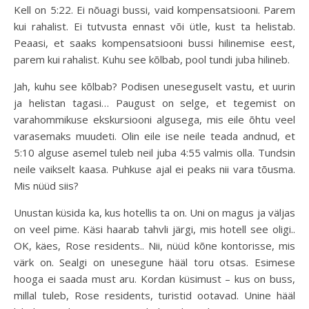
Kell on 5:22. Ei nõuagi bussi, vaid kompensatsiooni. Parem
kui rahalist. Ei tutvusta ennast või ütle, kust ta helistab.
Peaasi, et saaks kompensatsiooni bussi hilinemise eest,
parem kui rahalist. Kuhu see kõlbab, pool tundi juba hilineb.
Jah, kuhu see kõlbab? Podisen uneseguselt vastu, et uurin
ja helistan tagasi… Paugust on selge, et tegemist on
varahommikuse ekskursiooni algusega, mis eile õhtu veel
varasemaks muudeti. Olin eile ise neile teada andnud, et
5:10 alguse asemel tuleb neil juba 4:55 valmis olla. Tundsin
neile vaikselt kaasa. Puhkuse ajal ei peaks nii vara tõusma.
Mis nüüd siis?
Unustan küsida ka, kus hotellis ta on. Uni on magus ja väljas
on veel pime. Käsi haarab tahvli järgi, mis hotell see oligi..
OK, käes, Rose residents.. Nii, nüüd kõne kontorisse, mis
värk on. Sealgi on unesegune hääl toru otsas. Esimese
hooga ei saada must aru. Kordan küsimust – kus on buss,
millal tuleb, Rose residents, turistid ootavad. Unine hääl