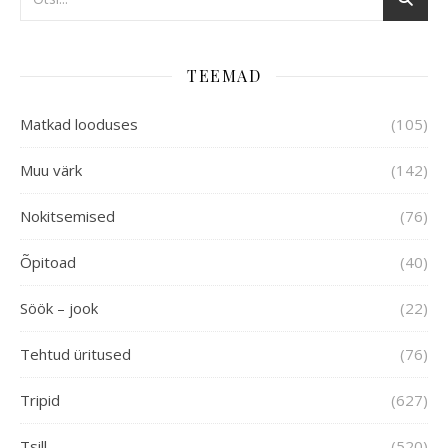
TEEMAD
Matkad looduses
(105)
Muu värk
(142)
Nokitsemised
(76)
Õpitoad
(40)
Söök – jook
(22)
Tehtud üritused
(76)
Tripid
(627)
Tsill
(520)