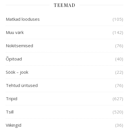
TEEMAD
Matkad looduses
(105)
Muu värk
(142)
Nokitsemised
(76)
Õpitoad
(40)
Söök – jook
(22)
Tehtud üritused
(76)
Tripid
(627)
Tsill
(520)
Viikingid
(36)