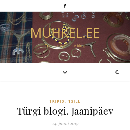
MUHKEL.EE
Tripi- ja tegemiste blogi
,
TRIPID
TSILL
Türgi blogi. Jaanipäev
24. juuni 2019