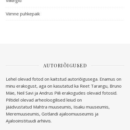
Viikingid
Viimne puhkepaik
AUTORIÕIGUSED
Lehel olevad fotod on kaitstud autoriõigusega. Enamus on
minu erakogust, aga
on kasutatud ka Reet Tarangu, Bruno
Mäe, Neil Savi ja Andrus Piili erakogudes olevaid fotosid.
Piltidel olevad arheoloogilised leiud on
jäädvustatud
Mahtra muuseumis, Iisaku muuseumis,
Meremuuseumis, Gotlandi ajaloomuuseumis ja
Ajalooinstituudi arhiivis.