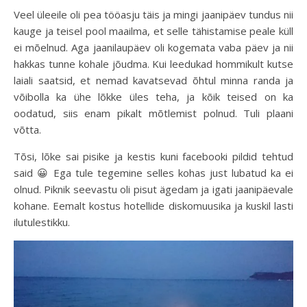
Veel üleeile oli pea tööasju täis ja mingi jaanipäev tundus nii
kauge ja teisel pool maailma, et selle tähistamise peale küll
ei mõelnud. Aga jaanilaupäev oli kogemata vaba päev ja nii
hakkas tunne kohale jõudma. Kui leedukad hommikult kutse
laiali saatsid, et nemad kavatsevad õhtul minna randa ja
võibolla ka ühe lõkke üles teha, ja kõik teised on ka
oodatud, siis enam pikalt mõtlemist polnud. Tuli plaani
võtta.
Tõsi, lõke sai pisike ja kestis kuni facebooki pildid tehtud
said 😀 Ega tule tegemine selles kohas just lubatud ka ei
olnud. Piknik seevastu oli pisut ägedam ja igati jaanipäevale
kohane. Eemalt kostus hotellide diskomuusika ja kuskil lasti
ilutulestikku.