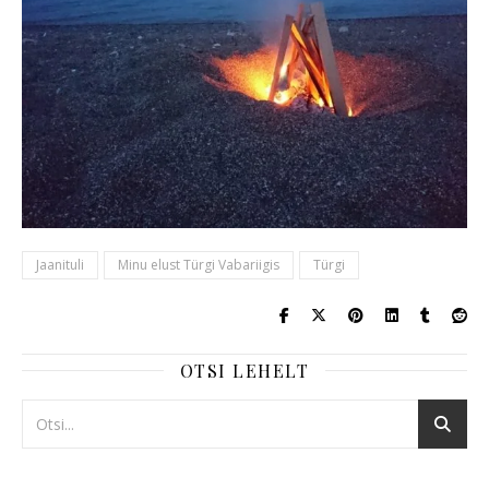
Jaanituli
Minu elust Türgi Vabariigis
Türgi
OTSI LEHELT