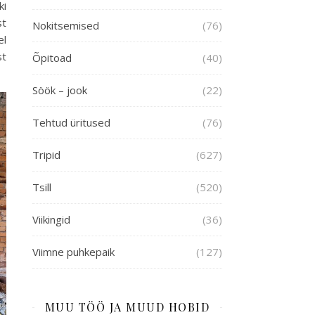
ki
st
Nokitsemised
(76)
el
st
Õpitoad
(40)
Söök – jook
(22)
Tehtud üritused
(76)
Tripid
(627)
Tsill
(520)
Viikingid
(36)
Viimne puhkepaik
(127)
MUU TÖÖ JA MUUD HOBID