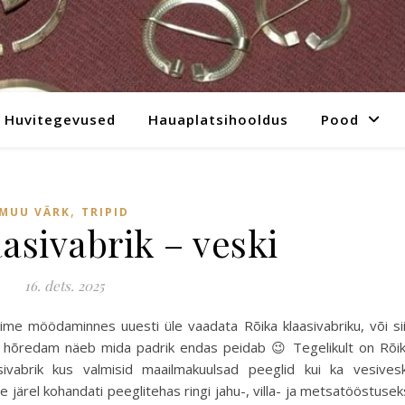
Huvitegevused
Hauaplatsihooldus
Pood
,
MUU VÄRK
TRIPID
asivabrik – veski
16. dets. 2025
ime möödaminnes uuesti üle vaadata Rõika klaasivabriku, või si
di hõredam näeb mida padrik endas peidab 😉 Tegelikult on Rõi
sivabrik kus valmisid maailmakuulsad peeglid kui ka vesivesk
 järel kohandati peeglitehas ringi jahu-, villa- ja metsatööstusek