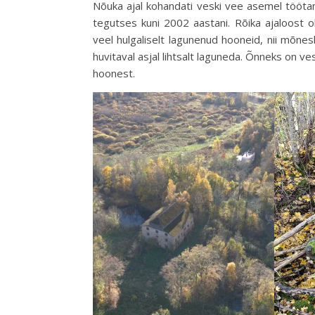
Nõuka ajal kohandati veski vee asemel töötama 
tegutses kuni 2002 aastani. Rõika ajaloost o
veel hulgaliselt lagunenud hooneid, nii mõnesk
huvitaval asjal lihtsalt laguneda. Õnneks on ve
hoonest.