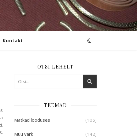
Kontakt
OTSI LEHELT
TEEMAD
is
ka
Matkad looduses
(105)
i.
s.
Muu värk
(142)