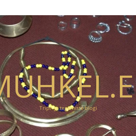
MUHKEL.E
Tripi- ja tegemiste blogi