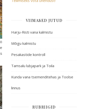
Tellimiseks võta ühendust!
VIIMASED JUTUD
Harju-Risti vana kalmistu
öö
Mõigu kalmistu
le
ks
Pesakastide kontroll
Tamsalu lubjapark ja Toila
Kunda vana tsemenditehas ja Toolse
linnus
RUBRIIGID