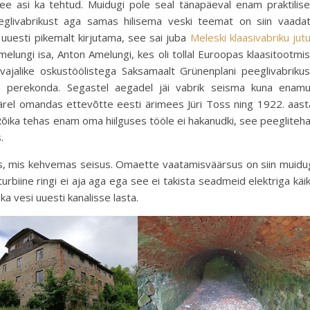
see asi ka tehtud. Muidugi pole seal tänapäeval enam praktilise
eglivabrikust aga samas hilisema veski teemat on siin vaada
 uuesti pikemalt kirjutama, see sai juba
Meleski klaasivabriku jut
 Amelungi isa, Anton Amelungi, kes oli tollal Euroopas klaasitootmi
vajalike oskustöölistega Saksamaalt Grünenplani peeglivabrikus
 40 perekonda. Segastel aegadel jäi vabrik seisma kuna enam
järel omandas ettevõtte eesti ärimees Jüri Toss ning 1922. aast
 Rõika tehas enam oma hiilguses tööle ei hakanudki, see peegliteh
.
s, mis kehvemas seisus. Omaette vaatamisväärsus on siin muidu
 turbiine ringi ei aja aga ega see ei takista seadmeid elektriga käi
a vesi uuesti kanalisse lasta.