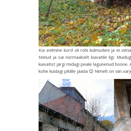
Kui eelmine kord oli rohi kulmudeni ja ei viit
teinud ja sai normaalselt kuivatile ligi. Muid
kuivatist järgi midagi peale lagunenud hoone. A
kohe kuidagi pildile jääda 😉 Nimelt on siin var