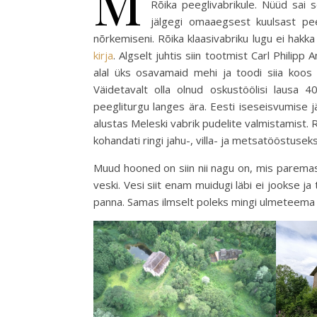
M
Rõika peeglivabrikule. Nüüd sai 
jälgegi omaaegsest kuulsast pe
nõrkemiseni. Rõika klaasivabriku lugu ei hakka
kirja
. Algselt juhtis siin tootmist Carl Philipp
alal üks osavamaid mehi ja toodi siia koos 
Väidetavalt olla olnud oskustöölisi lausa
peegliturgu langes ära. Eesti iseseisvumise 
alustas Meleski vabrik pudelite valmistamist.
kohandati ringi jahu-, villa- ja metsatööstuseks
Muud hooned on siin nii nagu on, mis parema
veski. Vesi siit enam muidugi läbi ei jookse ja
panna. Samas ilmselt poleks mingi ulmeteema k