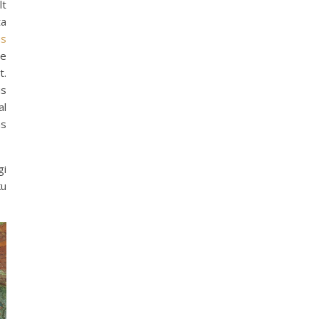
lt
ta
us
se
t.
us
al
as
gi
ku