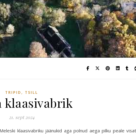
,
TRIPID
TSILL
 klaasivabrik
21. sept 2024
eleski klaasivabriku jäänukid aga polnud aega pilku peale visa