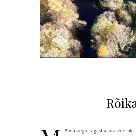
Rõika
õnda aega tagasi vaatasime üle M