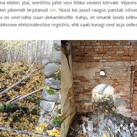
elektri jõul, seetõttu juhiti vesi Rõika veskist kõrvale. Viljaves
len pikemalt kirjutanud
siin
. Nüüd kui puud raagus paistab võsa
i on veel näha suuri ülekandevõlle. Kahju, et omanik laseb sellis
skihoone ehitismälestise registris, ehk saab kunagi veel asja selle