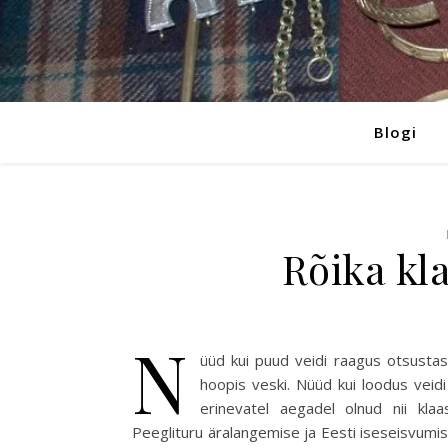
Blogi
Rõika kla
N
üüd kui puud veidi raagus otsustas
hoopis veski. Nüüd kui loodus vei
erinevatel aegadel olnud nii klaa
Peeglituru äralangemise ja Eesti iseseisvumise