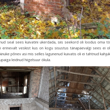
sinud seal sees kuivatini ukerdada, siis seekord oli loodus oma t
ugi erinevalt veskist kus on kogu sisustus tänapäevalgi sees ei o
inuke põnev asi mis selles lagunenud kuivatis oli ei tahtnud kahju
jupaiga leidnud hiigelsuur ökula.