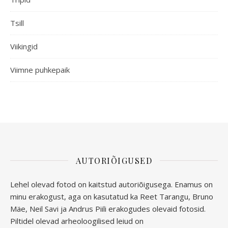
Tsill
Viikingid
Viimne puhkepaik
AUTORIÕIGUSED
Lehel olevad fotod on kaitstud autoriõigusega. Enamus on
minu erakogust, aga
on kasutatud ka Reet Tarangu, Bruno
Mäe, Neil Savi ja Andrus Piili erakogudes olevaid fotosid.
Piltidel olevad arheoloogilised leiud on