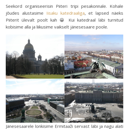
Seekord organiseerisin Piiteri tripi pesakonnale. Kohale
jõudes alustasime
Iisaku katedraaliga
, et lapsed näeks
Piiterit ülevalt poolt kah 😀 Kui katedraal läbi turnitud
kobisime alla ja liikusime vaikselt jänesesaare poole.
Jänesesaarele lonkisime Ermitaaži servast läbi ja nagu alati