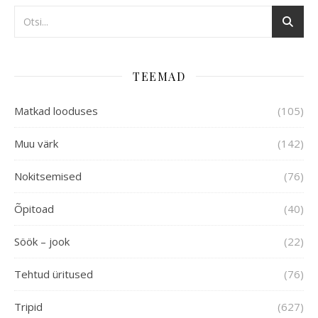
TEEMAD
Matkad looduses
(105)
Muu värk
(142)
Nokitsemised
(76)
Õpitoad
(40)
Söök – jook
(22)
Tehtud üritused
(76)
Tripid
(627)