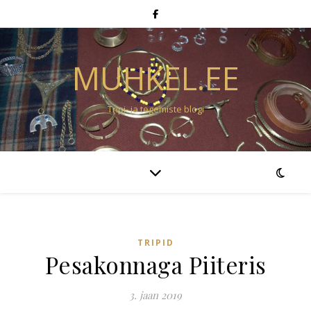
MUHKEL.EE
Tripi- ja tegemiste blogi
TRIPID
Pesakonnaga Piiteris
3. jaan 2019