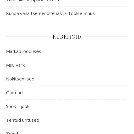
Kunda vana tsemenditehas ja Toolse linnus
RUBRIIGID
Matkad looduses
Muu värk
Nokitsemised
Õpitoad
Söök – jook
Tehtud üritused
Tripid