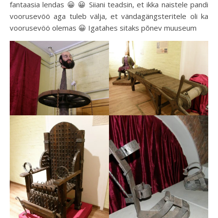
fantaasia lendas 😀 😀 Siiani teadsin, et ikka naistele pandi
voorusevöö aga tuleb välja, et vändagängsteritele oli ka
voorusevöö olemas 😀 Igatahes sitaks põnev muuseum