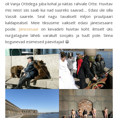
oli Vanja Ottidega juba kohal ja näitas rahvale Otte. Huvitav
mis neist siis saab kui nad suureks saavad…. Edasi üle silla
Vassili saarele. Seal nagu tavaliselt miljon pruutpaari
kaldapealsel. Meie tiksusime vaikselt edasi jänesesaare
poole.
Jänesesaar
on kevadeti huvitav koht. ilmselt üks
nurgatagune läheb varakult soojaks ja tuult pole. Sinna
kogunevad esimesed päevitajad 😀