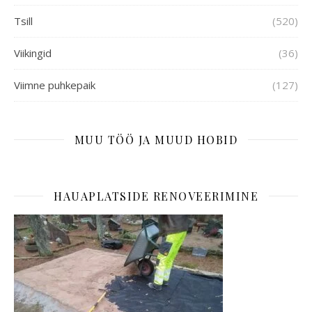
Tsill
(520)
Viikingid
(36)
Viimne puhkepaik
(127)
MUU TÖÖ JA MUUD HOBID
HAUAPLATSIDE RENOVEERIMINE