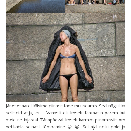
Jänesesaarel käisime piinariistade muuseumis. Seal nägi ikka
selliseid asju, et….. Vanasti oli ilmselt fantaasia parem kui
meie netiajastul. Tänapäeval ilmselt karmim piinamisviis om
netikabla seinast tõmbamine 😀 😀 Sel ajal netti pold ja