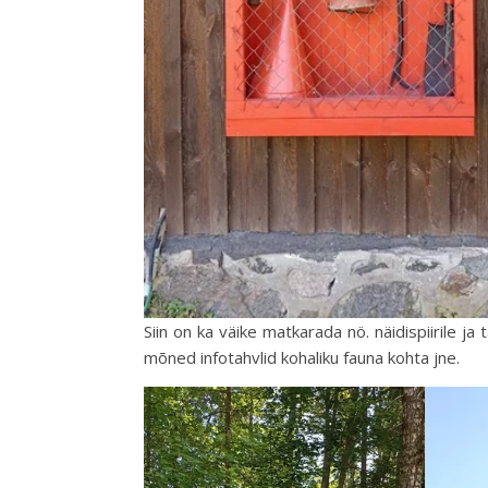
Siin on ka väike matkarada nö. näidispiirile ja
mõned infotahvlid kohaliku fauna kohta jne.