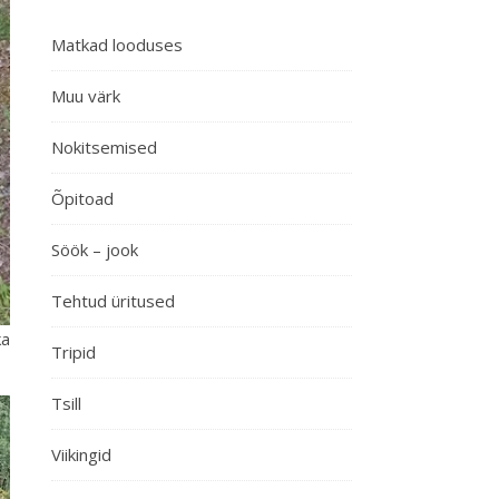
Matkad looduses
Muu värk
Nokitsemised
Õpitoad
Söök – jook
Tehtud üritused
ka
Tripid
Tsill
Viikingid