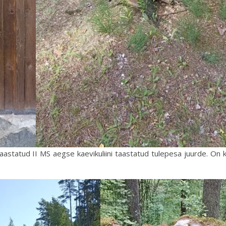
 taastatud II MS aegse kaevikuliini taastatud tulepesa juurde. On 