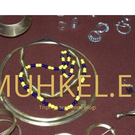
MUHKEL.E
Tripi- ja tegemiste blogi