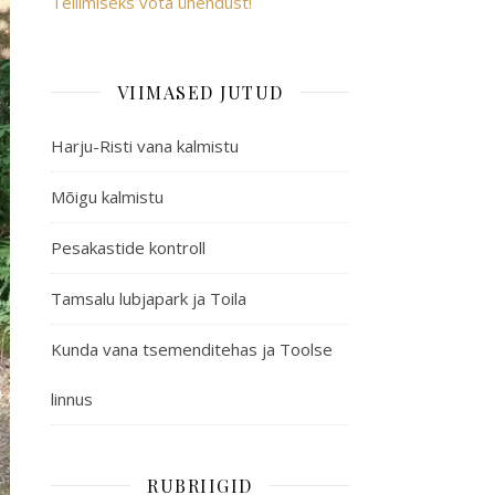
Tellimiseks võta ühendust!
VIIMASED JUTUD
Harju-Risti vana kalmistu
Mõigu kalmistu
Pesakastide kontroll
Tamsalu lubjapark ja Toila
Kunda vana tsemenditehas ja Toolse
linnus
RUBRIIGID