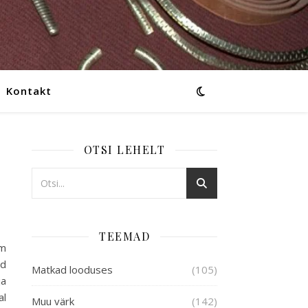
Kontakt
OTSI LEHELT
TEEMAD
um
ud
Matkad looduses
(105)
ja
al
Muu värk
(142)