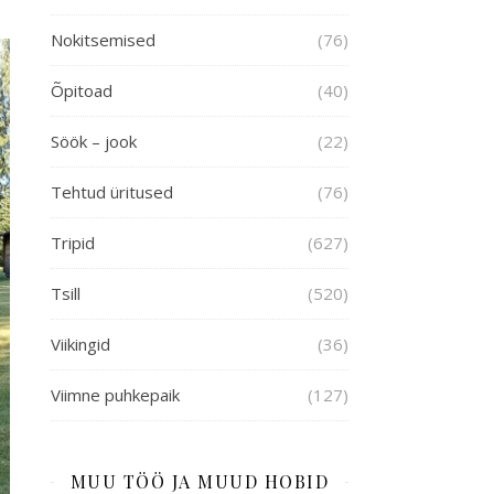
Nokitsemised
(76)
Õpitoad
(40)
Söök – jook
(22)
Tehtud üritused
(76)
Tripid
(627)
Tsill
(520)
Viikingid
(36)
Viimne puhkepaik
(127)
MUU TÖÖ JA MUUD HOBID