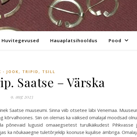
Huvitegevused
Hauaplatsihooldus
Pood
,
,
 - JOOK
TRIPID
TSILL
ip. Saatse – Värska
9. aug 2023
inek Saatse muuseumi. Sinna viib otsetee läbi Venemaa. Muuse
ing kõrvalhoones. Siin on olemas ka väiksed omalajal moodsad oln
a põnevaid lugusid omaaegsetest turulkäikudest Pihkvasse 
äljas ka nõukaaegne tuletõrjekilp koonuse kujulise ämbriga. Omalaj