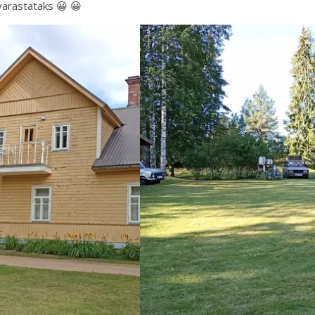
varastataks 😀 😀