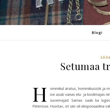
Blogi
SÖÖK
Setumaa tr
H
ommikul äratus, hommikusöök ja m
ise asub vanas elu- ja koolimajas n
suvemajad. Samas saab ka luged
Piiterisse. Huvitav, et siin oli eksponaadina v