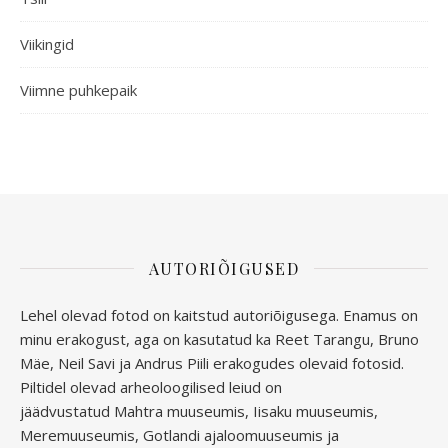
Viikingid
Viimne puhkepaik
AUTORIÕIGUSED
Lehel olevad fotod on kaitstud autoriõigusega. Enamus on
minu erakogust, aga
on kasutatud ka Reet Tarangu, Bruno
Mäe, Neil Savi ja Andrus Piili erakogudes olevaid fotosid.
Piltidel olevad arheoloogilised leiud on
jäädvustatud
Mahtra muuseumis, Iisaku muuseumis,
Meremuuseumis, Gotlandi ajaloomuuseumis ja