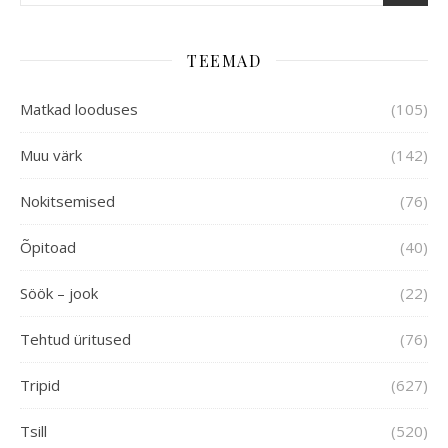
TEEMAD
Matkad looduses
(105)
Muu värk
(142)
Nokitsemised
(76)
Õpitoad
(40)
Söök – jook
(22)
Tehtud üritused
(76)
Tripid
(627)
Tsill
(520)