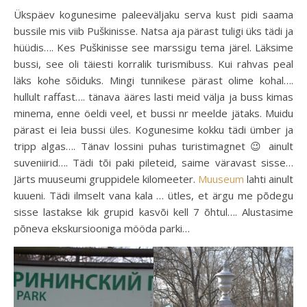
Ükspäev kogunesime paleeväljaku serva kust pidi saama
bussile mis viib Puškinisse. Natsa aja pärast tuligi üks tädi ja
hüüdis…. Kes Puškinisse see marssigu tema järel. Läksime
bussi, see oli täiesti korralik turismibuss. Kui rahvas peal
läks kohe sõiduks. Mingi tunnikese pärast olime kohal….
hullult raffast…. tänava ääres lasti meid välja ja buss kimas
minema, enne öeldi veel, et bussi nr meelde jätaks. Muidu
pärast ei leia bussi üles. Kogunesime kokku tädi ümber ja
tripp algas…. Tänav lossini puhas turistimagnet 😉 ainult
suveniirid…. Tädi tõi paki pileteid, saime väravast sisse…
Järts muuseumi gruppidele kilomeeter.
Muuseum
lahti ainult
kuueni. Tädi ilmselt vana kala … ütles, et ärgu me põdegu
sisse lastakse kik grupid kasvõi kell 7 õhtul…. Alustasime
põneva ekskursiooniga mööda parki…