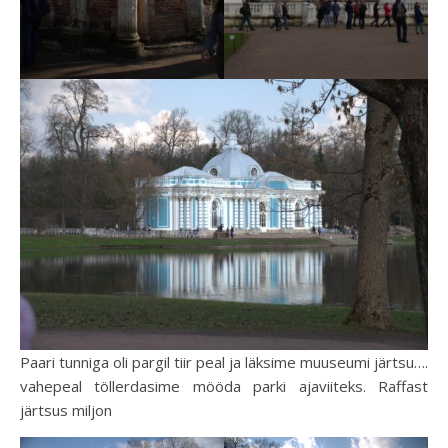
Paari tunniga oli pargil tiir peal ja läksime muuseumi järtsu….
vahepeal töllerdasime mööda parki ajaviiteks. Raffast
järtsus miljon