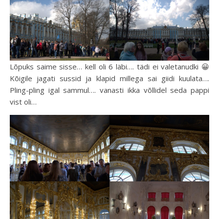
Lõpuks saime sisse… kell oli 6 läbi…. tädi ei valetanudki 😀
Kõigile jagati sussid ja klapid millega sai giidi kuulata….
Pling-pling igal sammul…. vanasti ikka võllidel seda pappi
vist oli…