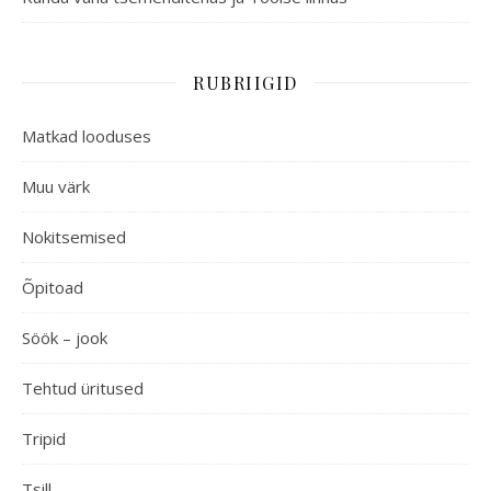
RUBRIIGID
Matkad looduses
Muu värk
Nokitsemised
Õpitoad
Söök – jook
Tehtud üritused
Tripid
Tsill