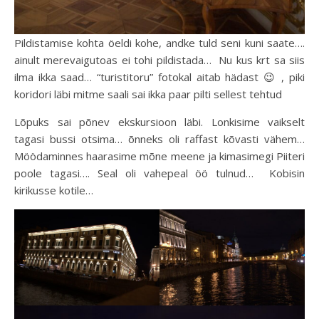
Pildistamise kohta öeldi kohe, andke tuld seni kuni saate….
ainult merevaigutoas ei tohi pildistada… Nu kus krt sa siis
ilma ikka saad… “turistitoru” fotokal aitab hädast 😉 , piki
koridori läbi mitme saali sai ikka paar pilti sellest tehtud
Lõpuks sai põnev ekskursioon läbi. Lonkisime vaikselt
tagasi bussi otsima… õnneks oli raffast kõvasti vähem…
Möödaminnes haarasime mõne meene ja kimasimegi Piiteri
poole tagasi…. Seal oli vahepeal öö tulnud… Kobisin
kirikusse kotile…