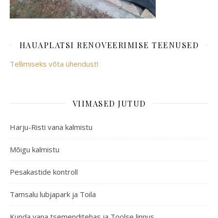
HAUAPLATSI RENOVEERIMISE TEENUSED
Tellimiseks võta ühendust!
VIIMASED JUTUD
Harju-Risti vana kalmistu
Mõigu kalmistu
Pesakastide kontroll
Tamsalu lubjapark ja Toila
Kunda vana tsemenditehas ja Toolse linnus