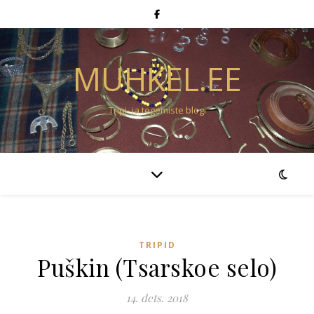
MUHKEL.EE
Tripi- ja tegemiste blogi
TRIPID
Puškin (Tsarskoe selo)
14. dets. 2018