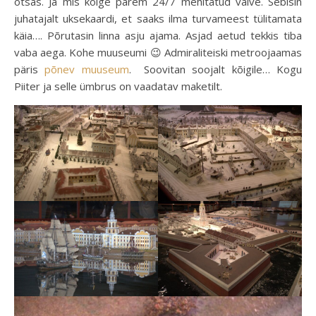
otsas. Ja mis kõige parem 24/7 mehitatud valve. Sebisin
juhatajalt uksekaardi, et saaks ilma turvameest tülitamata
käia…. Põrutasin linna asju ajama. Asjad aetud tekkis tiba
vaba aega. Kohe muuseumi 😉 Admiraliteiski metroojaamas
päris
põnev muuseum
. Soovitan soojalt kõigile… Kogu
Piiter ja selle ümbrus on vaadatav maketilt.