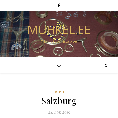
MUHKEL.EE
Tripi- ja tegemiste blogi
TRIPID
Salzburg
24. nov. 2019