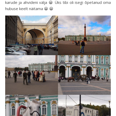
karude ja ahvideni välja 😀 Üks tibi oli isegi õpetanud oma
hubuse keelt näitama 😀 😀