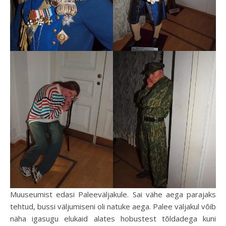
Muuseumist edasi Paleeväljakule. Sai vähe aega parajaks
tehtud, bussi väljumiseni oli natuke aega. Palee väljakul võib
näha igasugu elukaid alates hobustest tõldadega kuni