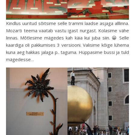
Kindlus uuritud sõitsime selle trammi laadse asjaga alllinna.
Mozarti teema vaatab vastu igast nurgast. Kolasime vähe
linnas. Mõtlesime mägedes kah käia kui juba siin. 😀 Selle
kaardiga oli pakkumises 3 versiooni. Valisime kõige lühema
kuna aeg hakkas jalaga p.. taguma. Hüppasime bussi ja tuld
mägedesse…