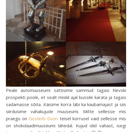
Peale automuuseumi sättisime sammud tagasi Nevski
prospekti poole, et sealt miskil ajal bussile karata ja tagasi
sadamasse sõita. Käisime korra läbi ka kaubamajast ja siis
siirdusime vahakujude muuseumi. Mitte sellesse mis
praegu on
Gostinõi Dvori
teisel korrusel vaid sellesse mis
on shokolaadimuuseumi lähedal. Kujud olid vahast, isegi