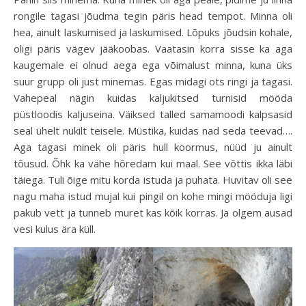
rongile tagasi jõudma tegin päris head tempot. Minna oli
hea, ainult laskumised ja laskumised. Lõpuks jõudsin kohale,
oligi päris vägev jääkoobas. Vaatasin korra sisse ka aga
kaugemale ei olnud aega ega võimalust minna, kuna üks
suur grupp oli just minemas. Egas midagi ots ringi ja tagasi.
Vahepeal nägin kuidas kaljukitsed turnisid mööda
püstloodis kaljuseina. Väiksed talled samamoodi kalpsasid
seal ühelt nukilt teisele. Müstika, kuidas nad seda teevad….
Aga tagasi minek oli päris hull koormus, nüüd ju ainult
tõusud. Õhk ka vähe hõredam kui maal. See võttis ikka läbi
täiega. Tuli õige mitu korda istuda ja puhata. Huvitav oli see
nagu maha istud mujal kui pingil on kohe mingi mööduja ligi
pakub vett ja tunneb muret kas kõik korras. Ja olgem ausad
vesi kulus ära küll.