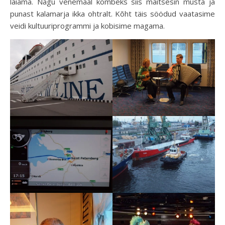
laiama. Nagu venemaal kombeks siis maitsesin musta ja
punast kalamarja ikka ohtralt. Kõht täis söödud vaatasime
veidi kultuuriprogrammi ja kobisime magama.