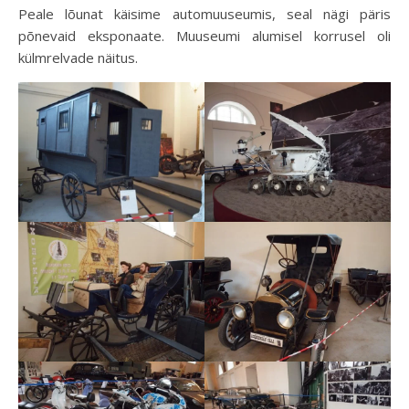
Peale lõunat käisime automuuseumis, seal nägi päris
põnevaid eksponaate. Muuseumi alumisel korrusel oli
külmrelvade näitus.