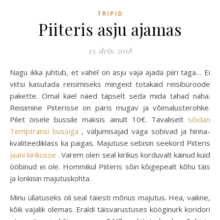
TRIPID
Piiteris asju ajamas
13. dets. 2018
Nagu ikka juhtub, et vahel on asju vaja ajada piiri taga… Ei
viitsi kasutada reisimiseks mingeid totakaid reisibüroode
pakette. Omal käel näed täpselt seda mida tahad näha.
Reisimine Piiterisse on päris mugav ja võimalusterohke.
Pilet öisele bussile maksis ainult 10€. Tavaliselt
sõidan
Temptransi bussiga
, väljumisajad väga sobivad ja hinna-
kvaliteediklass ka paigas. Majutuse sebisin seekord Piiteris
Jaani kirikusse
. Varem olen seal kirikus korduvalt käinud kuid
ööbinud ei ole. Hommikul Piiteris sõin kõigepealt kõhu täis
ja lonkisin majutuskohta.
Minu üllatuseks oli seal täiesti mõnus majutus. Hea, vaikne,
kõik vajalik olemas. Eraldi täisvarustuses kööginurk koridori