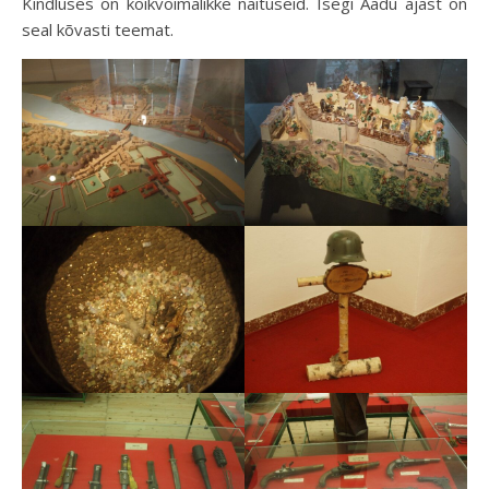
Kindluses on kõikvõimalikke näituseid. Isegi Aadu ajast on
seal kõvasti teemat.