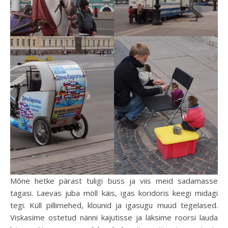
Mõne hetke pärast tuligi buss ja viis meid sadamasse
tagasi. Laevas juba möll käis, igas koridoris keegi midagi
tegi. Küll pillimehed, klounid ja igasugu muud tegelased.
Viskasime ostetud nänni kajutisse ja läksime roorsi lauda