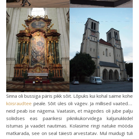
Sinna oli bussiga päris pikk sõit. Lõpuks kui kohal saime kohe
köisraudtee
peale. Sõit üles oli vägev. Ja millised vaated….
neid peab ise nägema. Vaatasin, et mägedes oli jube palju
soliidses eas paarikesi piknikukorvidega kaljunukkidel
istumas ja vaadet nautimas. Kolasime ringi natuke mööda
matkarada, see on seal täiesti arvestatav. Mul muidugi tuli