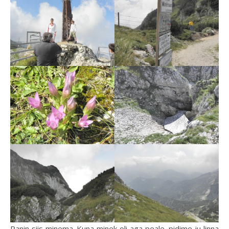
Panin siis minema. Kuna minek oli aga peale, pidime ju linna