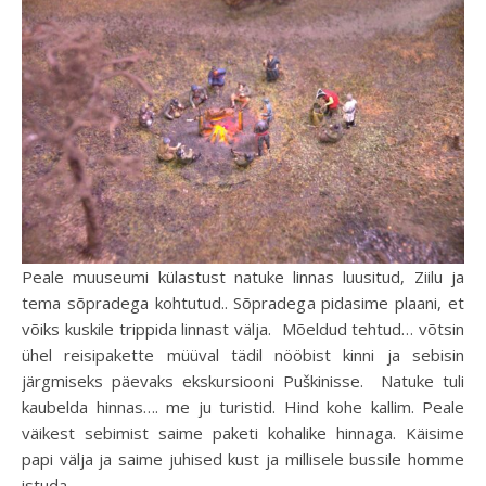
Peale muuseumi külastust natuke linnas luusitud, Ziilu ja
tema sõpradega kohtutud.. Sõpradega pidasime plaani, et
võiks kuskile trippida linnast välja. Mõeldud tehtud… võtsin
ühel reisipakette müüval tädil nööbist kinni ja sebisin
järgmiseks päevaks ekskursiooni Puškinisse. Natuke tuli
kaubelda hinnas…. me ju turistid. Hind kohe kallim. Peale
väikest sebimist saime paketi kohalike hinnaga. Käisime
papi välja ja saime juhised kust ja millisele bussile homme
istuda…