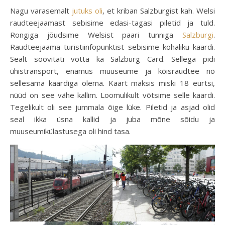
Nagu varasemalt
jutuks oli
, et kriban Salzburgist kah. Welsi
raudteejaamast sebisime edasi-tagasi piletid ja tuld.
Rongiga jõudsime Welsist paari tunniga
Salzburgi
.
Raudteejaama turistiinfopunktist sebisime kohaliku kaardi.
Sealt soovitati võtta ka Salzburg Card. Sellega pidi
ühistransport, enamus muuseume ja köisraudtee nö
sellesama kaardiga olema. Kaart maksis miski 18 eurtsi,
nüüd on see vähe kallim. Loomulikult võtsime selle kaardi.
Tegelikult oli see jummala õige lüke. Piletid ja asjad olid
seal ikka üsna kallid ja juba mõne sõidu ja
muuseumikülastusega oli hind tasa.