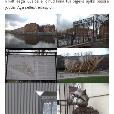
Pikalt aega luusida ei olnud kuna tuli õigeks ajaks bussile
jõuda.. Aga sellest edaspidi…