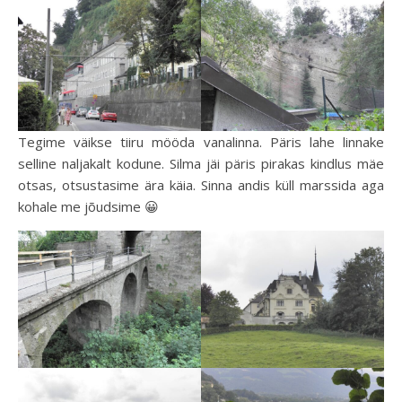
Tegime väikse tiiru mööda vanalinna. Päris lahe linnake
selline naljakalt kodune. Silma jäi päris pirakas kindlus mäe
otsas, otsustasime ära käia. Sinna andis küll marssida aga
kohale me jõudsime 😀