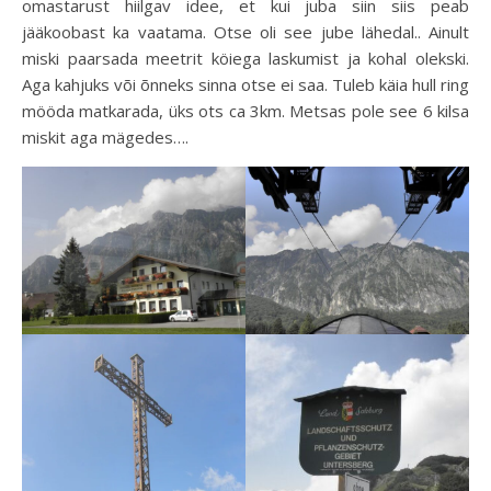
omastarust hiilgav idee, et kui juba siin siis peab
jääkoobast ka vaatama. Otse oli see jube lähedal.. Ainult
miski paarsada meetrit köiega laskumist ja kohal olekski.
Aga kahjuks või õnneks sinna otse ei saa. Tuleb käia hull ring
mööda matkarada, üks ots ca 3km. Metsas pole see 6 kilsa
miskit aga mägedes….