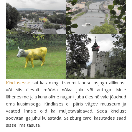
Kindlusesse
sai kas mingi trammi laadse asjaga alllinnast
või siis ülevalt mööda nõlva jala või autoga. Meie
lähenesime jala kuna olime nagunii juba üles nõlvale jõudnud
oma luusimisega. Kindluses oli päris vägev muuseum ja
vaated linnale olid ka muljetavaldavad. Seda kindlust
soovitan igaljuhul külastada, Salzburg cardi kasutades saad
sisse ilma tasuta.