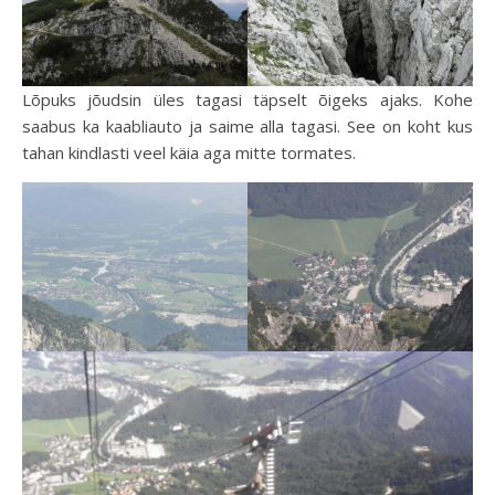
Lõpuks jõudsin üles tagasi täpselt õigeks ajaks. Kohe
saabus ka kaabliauto ja saime alla tagasi. See on koht kus
tahan kindlasti veel käia aga mitte tormates.