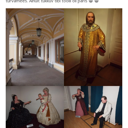
turvamees. Ainult tukkuv tibi toolil oli päris 😀 😀