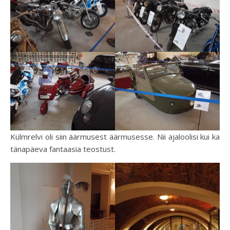
Külmrelvi oli siin äärmusest äärmusesse. Nii ajaloolisi kui ka
tänapäeva fantaasia teostust.