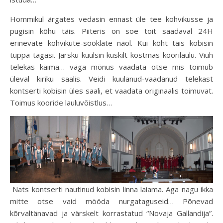
Hommikul ärgates vedasin ennast üle tee kohvikusse ja
pugisin kõhu täis. Piiteris on soe toit saadaval 24H
erinevate kohvikute-sööklate näol. Kui kõht täis kobisin
tuppa tagasi. Järsku kuulsin kuskilt kostmas koorilaulu. Viuh
telekas käima… väga mõnus vaadata otse mis toimub
üleval kiriku saalis. Veidi kuulanud-vaadanud telekast
kontserti kobisin üles saali, et vaadata originaalis toimuvat.
Toimus kooride lauluvõistlus…
Nats kontserti nautinud kobisin linna laiama. Aga nagu ikka
mitte otse vaid mööda nurgataguseid… Põnevad
kõrvaltänavad ja värskelt korrastatud “Novaja Gallandija”.