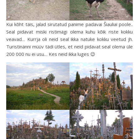
Kui kõht täis, jalad sirutatud panime padavai Šiauliai poole..
Seal pidavat miski ristimägi olema kuhu kõik riste kokku
veavad… Kurrja oli neid seal ikka natuke kokku veetud jh.
Turistinänni müüv tädi ütles, et neid pidavat seal olema üle
200 000 nu ei usu… Kes neid ikka luges 😉