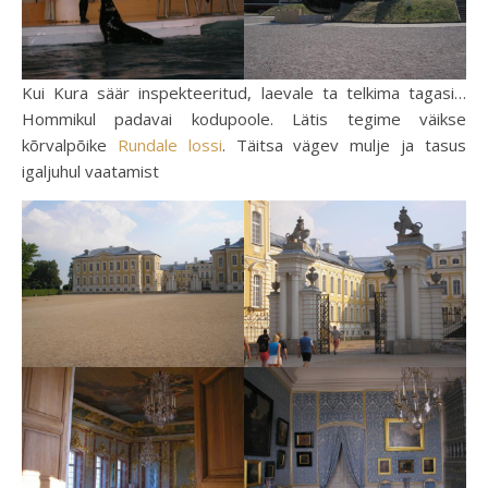
Kui Kura säär inspekteeritud, laevale ta telkima tagasi…
Hommikul padavai kodupoole. Lätis tegime väikse
kõrvalpõike
Rundale lossi
. Täitsa vägev mulje ja tasus
igaljuhul vaatamist