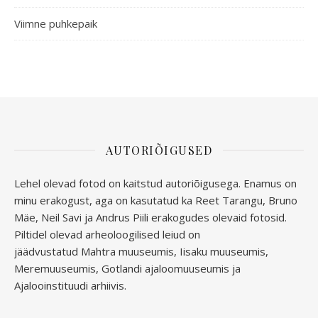
Viimne puhkepaik
AUTORIÕIGUSED
Lehel olevad fotod on kaitstud autoriõigusega. Enamus on
minu erakogust, aga
on kasutatud ka Reet Tarangu, Bruno
Mäe, Neil Savi ja Andrus Piili erakogudes olevaid fotosid.
Piltidel olevad arheoloogilised leiud on
jäädvustatud
Mahtra muuseumis, Iisaku muuseumis,
Meremuuseumis, Gotlandi ajaloomuuseumis ja
Ajalooinstituudi arhiivis.