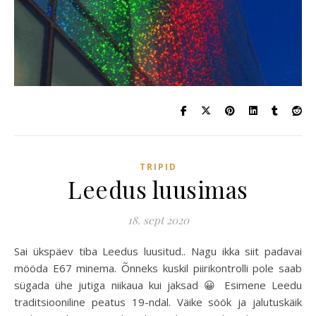
TRIPID
Leedus luusimas
18. sept 2020
Sai ükspäev tiba Leedus luusitud.. Nagu ikka siit padavai
mööda E67 minema. Õnneks kuskil piirikontrolli pole saab
sügada ühe jutiga niikaua kui jaksad 😀 Esimene Leedu
traditsiooniline peatus 19-ndal. Väike söök ja jalutuskäik