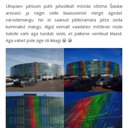
Ükspäev juhtusin puht juhuslikult mööda sõitma Šiauliai
arenast ja nägin selle klaasseintel mingit ägedat
värvidemängu. No ei saanud pildistamata jätta seda
kummalist mängu. Algul eemalt vaadates mõtlesin miski
tulede värk aga tundub siiski, et päikese vembud klaasil.
Aga vahet pole äge oli ikkagi 😀 😀