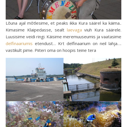
Lõuna ajal mõtlesime, et peaks ikka Kura säärel ka käima..
Kimasime Klaipedasse, sealt
laevaga
viuh Kura säärele.
Luusisime veidi ringi. Käisime meremuuseumis ja vaatasime
delfinaariumis
etendust… Krt delfinaarium on neil lahja….
vastikult pime. Piiteri oma on hoopis teine tera