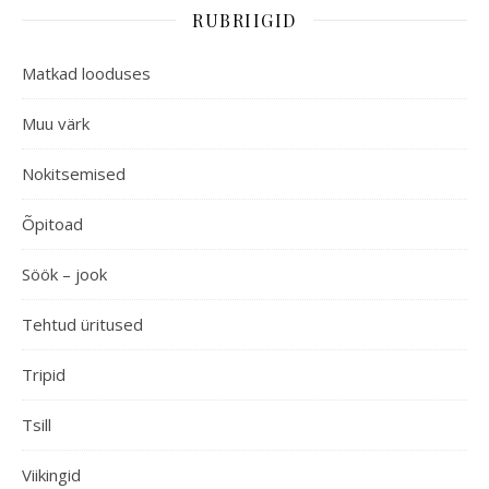
RUBRIIGID
Matkad looduses
Muu värk
Nokitsemised
Õpitoad
Söök – jook
Tehtud üritused
Tripid
Tsill
Viikingid