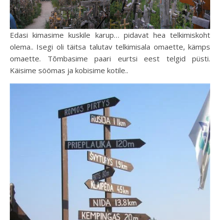
Edasi kimasime kuskile karup… pidavat hea telkimiskoht
olema.. Isegi oli täitsa talutav telkimisala omaette, kämps
omaette. Tõmbasime paari eurtsi eest telgid püsti.
Käisime söömas ja kobisime kotile..