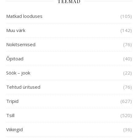
TEEMAD
Matkad looduses
(105)
Muu värk
(142)
Nokitsemised
(76)
Õpitoad
(40)
Söök – jook
(22)
Tehtud üritused
(76)
Tripid
(627)
Tsill
(520)
Viikingid
(36)