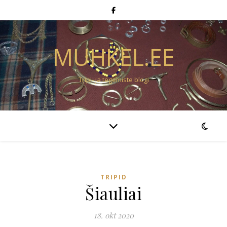
MUHKEL.EE
Tripi- ja tegemiste blogi
TRIPID
Šiauliai
18. okt 2020