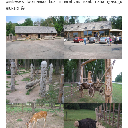
pisikeses loomaaias kus linnarahvas saab näha igasugu
elukaid 😀