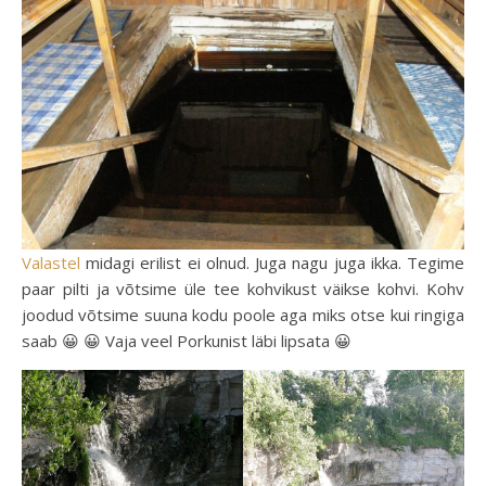
Valastel
midagi erilist ei olnud. Juga nagu juga ikka. Tegime
paar pilti ja võtsime üle tee kohvikust väikse kohvi. Kohv
joodud võtsime suuna kodu poole aga miks otse kui ringiga
saab 😀 😀 Vaja veel Porkunist läbi lipsata 😀