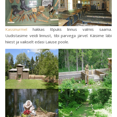
Kassinurmel
hakkas lõpuks linnus valmis saama.
Uudistasime veidi linnust, tibi parvega järvel. Käisime läbi
hiiest ja vaikselt edasi Laiuse poole.