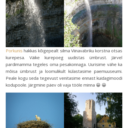
Porkunis
hakkas kõigepealt silma Viinavabriku korstna otsas
kurepesa. Väike kurepoeg uudistas ümbrust. Järvel
pardimamma tegeles oma pesakonnaga. Uurisime vähe ka
mõisa ümbrust ja loomulikult külastasime paemuuseumi.
Peale kogu seda tegevust venitasime ennast kuidagimoodi
kodupoole. Järgmine päev oli vaja tööle minna 😀 😀