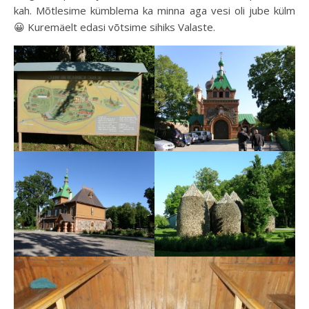
kah. Mõtlesime kümblema ka minna aga vesi oli jube külm
😀 Kuremäelt edasi võtsime sihiks Valaste.