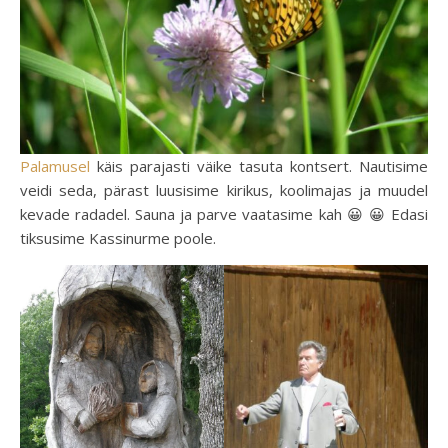
Palamusel
käis parajasti väike tasuta kontsert. Nautisime
veidi seda, pärast luusisime kirikus, koolimajas ja muudel
kevade radadel. Sauna ja parve vaatasime kah 😀 😀 Edasi
tiksusime Kassinurme poole.