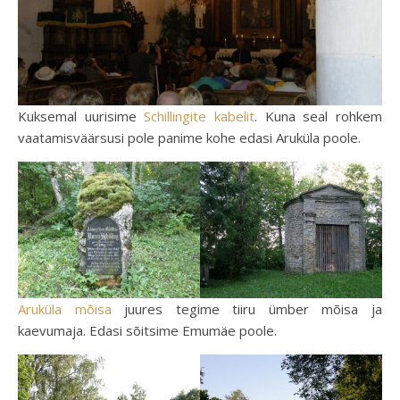
Kuksemal uurisime
Schillingite kabelit
. Kuna seal rohkem
vaatamisväärsusi pole panime kohe edasi Aruküla poole.
Aruküla mõisa
juures tegime tiiru ümber mõisa ja
kaevumaja. Edasi sõitsime Emumäe poole.