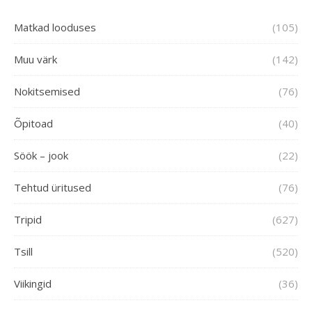
Matkad looduses
(105)
Muu värk
(142)
Nokitsemised
(76)
Õpitoad
(40)
Söök – jook
(22)
Tehtud üritused
(76)
Tripid
(627)
Tsill
(520)
Viikingid
(36)