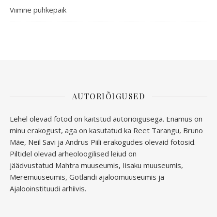
Viimne puhkepaik
AUTORIÕIGUSED
Lehel olevad fotod on kaitstud autoriõigusega. Enamus on
minu erakogust, aga
on kasutatud ka Reet Tarangu, Bruno
Mäe, Neil Savi ja Andrus Piili erakogudes olevaid fotosid.
Piltidel olevad arheoloogilised leiud on
jäädvustatud
Mahtra muuseumis, Iisaku muuseumis,
Meremuuseumis, Gotlandi ajaloomuuseumis ja
Ajalooinstituudi arhiivis.