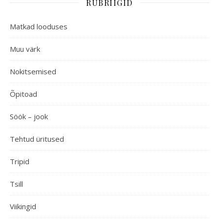
RUBRIIGID
Matkad looduses
Muu värk
Nokitsemised
Õpitoad
Söök – jook
Tehtud üritused
Tripid
Tsill
Viikingid