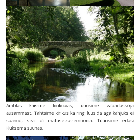
Amblas käisime kirikuaias, uurisime vabadussõja
ausammast. Tahtsime kirikus ka ringi luusida aga kahjuks ei
saanud, seal oli matusetseremoonia. Tüürisime edasi
Kuksema suunas.