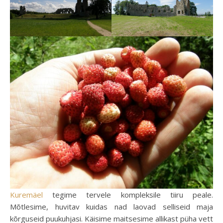
Kuremäel
tegime tervele kompleksile tiiru peale.
Mõtlesime, huvitav kuidas nad laovad selliseid maja
kõrguseid puukuhjasi. Käisime maitsesime allikast püha vett