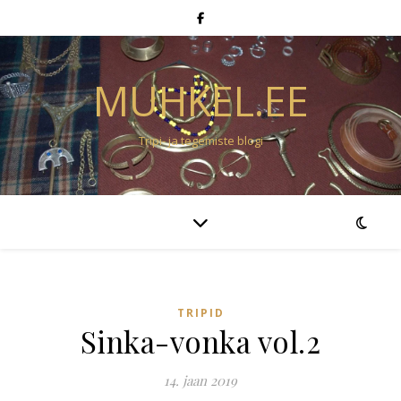
MUHKEL.EE
Tripi- ja tegemiste blogi
TRIPID
Sinka-vonka vol.2
14. jaan 2019