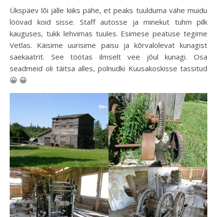
Ükspäev lõi jälle kiiks pähe, et peaks tuulduma vähe muidu
löövad koid sisse. Staff autosse ja minekut tuhm pilk
kauguses, tukk lehvimas tuules. Esimese peatuse tegime
Vetlas. Käisime uurisime paisu ja kõrvalolevat kunagist
saekaatrit. See töötas ilmselt vee jõul kunagi. Osa
seadmeid oli täitsa alles, polnudki Kuusakoskisse tassitud
😀 😀