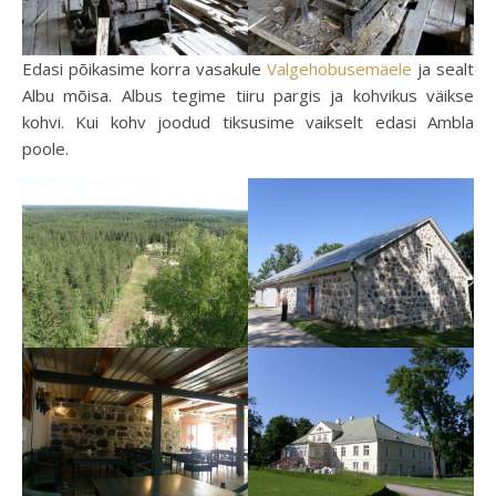
Edasi põikasime korra vasakule
Valgehobusemäele
ja sealt
Albu mõisa. Albus tegime tiiru pargis ja kohvikus väikse
kohvi. Kui kohv joodud tiksusime vaikselt edasi Ambla
poole.