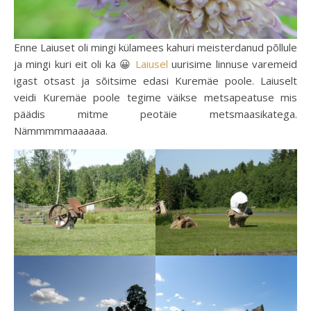
Enne Laiuset oli mingi külamees kahuri meisterdanud põllule
ja mingi kuri eit oli ka 😀
Laiusel
uurisime linnuse varemeid
igast otsast ja sõitsime edasi Kuremäe poole. Laiuselt
veidi Kuremäe poole tegime väikse metsapeatuse mis
päädis mitme peotäie metsmaasikatega.
Nämmmmmaaaaaa.