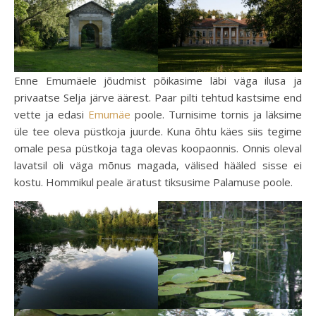
Enne Emumäele jõudmist põikasime läbi väga ilusa ja
privaatse Selja järve äärest. Paar pilti tehtud kastsime end
vette ja edasi
Emumäe
poole. Turnisime tornis ja läksime
üle tee oleva püstkoja juurde. Kuna õhtu käes siis tegime
omale pesa püstkoja taga olevas koopaonnis. Onnis oleval
lavatsil oli väga mõnus magada, välised hääled sisse ei
kostu. Hommikul peale äratust tiksusime Palamuse poole.