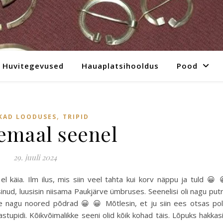
Huvitegevused
Hauaplatsihooldus
Pood
,
KAD LOODUSES
TRIPID
emaal seenel
29. juuli 2024
 käia. Ilm ilus, mis siin veel tahta kui korv näppu ja tuld 😀 
inud, luusisin niisama Paukjärve ümbruses. Seenelisi oli nagu put
sse nagu noored põdrad 😀 😀 Mõtlesin, et ju siin ees otsas po
astupidi. Kõikvõimalikke seeni olid kõik kohad täis. Lõpuks hakkas