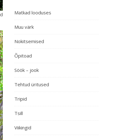
Matkad looduses
rd
Muu värk
Nokitsemised
Õpitoad
Söök – jook
Tehtud üritused
Tripid
Tsill
Viikingid