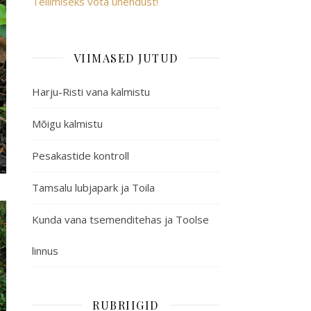
Tellimiseks võta ühendust!
VIIMASED JUTUD
Harju-Risti vana kalmistu
Mõigu kalmistu
Pesakastide kontroll
Tamsalu lubjapark ja Toila
Kunda vana tsemenditehas ja Toolse
linnus
RUBRIIGID