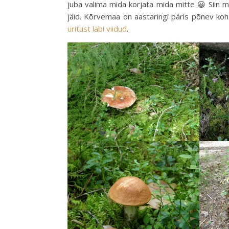
juba valima mida korjata mida mitte 😀 Siin
jäid. Kõrvemaa on aastaringi päris põnev koha
üritust läbi viidud
.