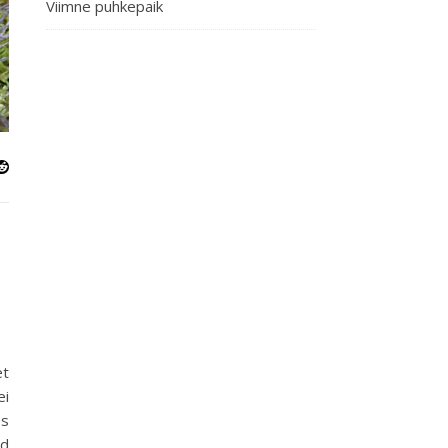
Viimne puhkepaik
et
ei
es
ed