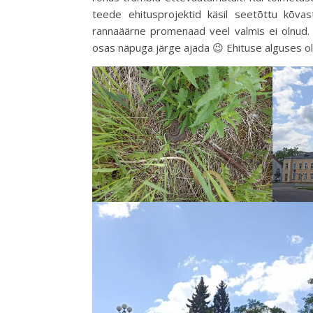
teede ehitusprojektid käsil seetõttu kõvast
rannaäärne promenaad veel valmis ei olnud.
osas näpuga järge ajada 😉 Ehituse alguses ol