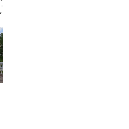
ui
te