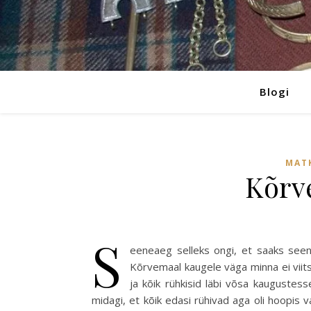
Blogi
MAT
Kõrv
S
eeneaeg selleks ongi, et saaks seenel
Kõrvemaal kaugele väga minna ei viits
ja kõik rühkisid läbi võsa kauguste
midagi, et kõik edasi rühivad aga oli hoopis v