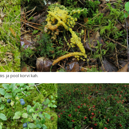
äis ja pool korvi kah.