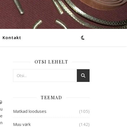
Kontakt
OTSI LEHELT
TEEMAD
😀
ru
Matkad looduses
(105)
le
in
Muu värk
(142)