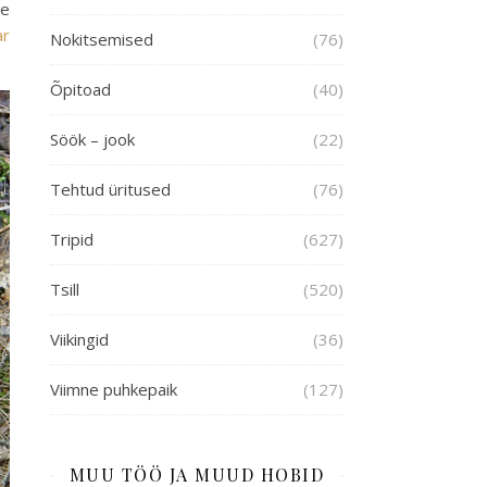
te
ar
Nokitsemised
(76)
Õpitoad
(40)
Söök – jook
(22)
Tehtud üritused
(76)
Tripid
(627)
Tsill
(520)
Viikingid
(36)
Viimne puhkepaik
(127)
MUU TÖÖ JA MUUD HOBID