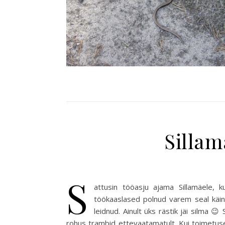
Silla
S
attusin tööasju ajama Sillamäele, 
töökaaslased polnud varem seal käinu
leidnud. Ainult üks rästik jäi silma 
rohus trambid ettevaatamatult. Kui toimetuse