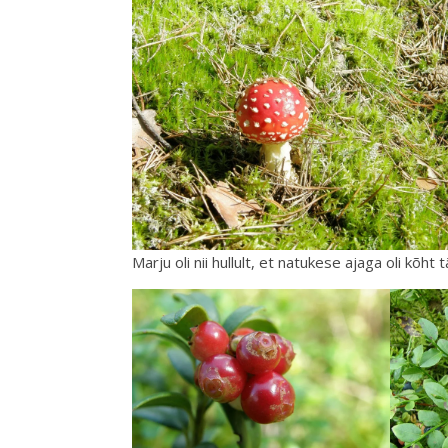
Marju oli nii hullult, et natukese ajaga oli kõht t