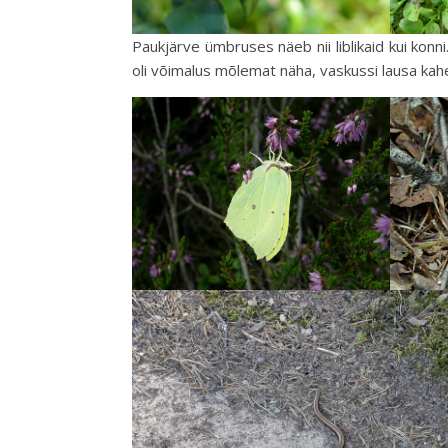
Paukjärve ümbruses näeb nii liblikaid kui konn
oli võimalus mõlemat näha, vaskussi lausa kahe