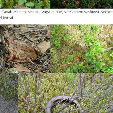
i. Tavaliselt seal rästikut väga ei näe, veelvähem vaskussi. Seeko
l korral.