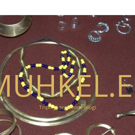
MUHKEL.E
Tripi- ja tegemiste blogi