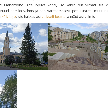
i ümbersõite. Aga lõpuks kohal, ise käisin siin viimati siis k
 Nüüd see ka valmis ja hea varasematest postitustest muutus
i
kõik lage
, siis hakkas asi
vaikselt looma
ja nüüd asi valmis.