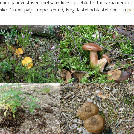
 mõned jäädvustused metsaandidest ja elukatest mis kaamera et
ke. Siin on palju trippe tehtud, isegi lastekodulastele on siin
pa