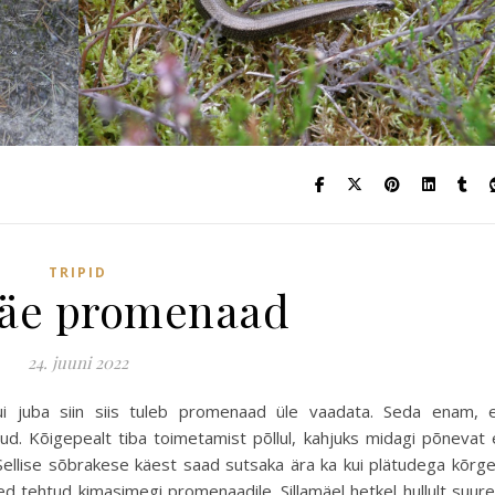
TRIPID
mäe promenaad
24. juuni 2022
kui juba siin siis tuleb promenaad üle vaadata. Seda enam, 
d. Kõigepealt tiba toimetamist põllul, kahjuks midagi põnevat 
😉 Sellise sõbrakese käest saad sutsaka ära ka kui plätudega kõrg
d tehtud kimasimegi promenaadile. Sillamäel hetkel hullult suur